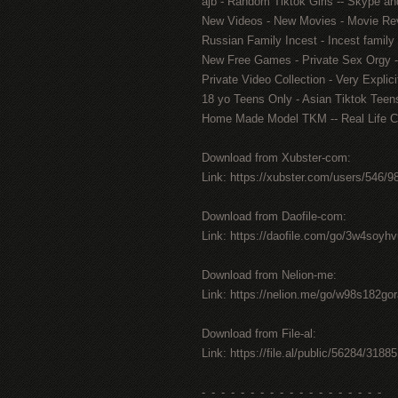
ajb - Random Tiktok Girls -- Skype an
New Videos - New Movies - Movie Revi
Russian Family Incest - Incest family
New Free Games - Private Sex Orgy - S
Private Video Collection - Very Expli
18 yo Teens Only - Asian Tiktok Teen
Home Made Model TKM -- Real Life 
Download from Xubster-com:
Link: https://xubster.com/users/546/9
Download from Daofile-com:
Link: https://daofile.com/go/3w4soyh
Download from Nelion-me:
Link: https://nelion.me/go/w98s182go
Download from File-al:
Link: https://file.al/public/56284/31885
-_-_-_-_-_-_-_-_-_-_-_-_-_-_-_-_-_-_-_