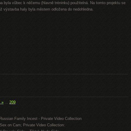
na byla vůbec k něčemu (hlavně tréninku) použitelná. Na tomto projektu se
kož výstavba haly byla městem odložena do nedohledna.
í »
...
209
Russian Family Incest - Private Video Collection
Sex on Cam; Private Video Collection: