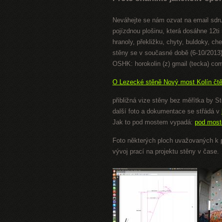
Neváhejte se nám ozvat na email sdruž
pojízdnou plošinu, která dosáhne 12ti 
hranoly, překližku, chyty, buldoky, c
stěny se v současné době (6-10/2013)
OSHK: horokolin (z) gmail (tecka) co
O Lezecké stěně Nový most Kolín čtě
přibližná vize stěny bez měřítka by S
další foto a dokumentace se střádá v
Jak to pod mostem vypadá:
pod most
Foto některých ploch uvažovaných k p
vývoj prací na projektu stěny v čase.