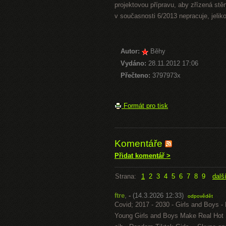
projektovou přípravu, aby zřízená stě
v současnosti 6/2013 nepracuje, jeli
Autor:
Běhy
Vydáno:
28.11.2012 17:06
Přečteno:
3797973x
Formát pro tisk
Komentáře
Přidat komentář >
Strana:
1
2
3
4
5
6
7
8
9
dalš
ftre
,
-
(14.3.2026 12:33)
odpovědět
Covid; 2017 - 2030 - Girls and Boys - 
Young Girls and Boys Make Real Hot 