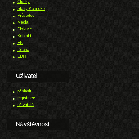
Články
Skály Kolínsko
Průvodce
Media
Diskuse
Kontakt
HK
Stěna
EDIT
Uživatel
přihlásit
registrace
uživatelé
Návštěvnost