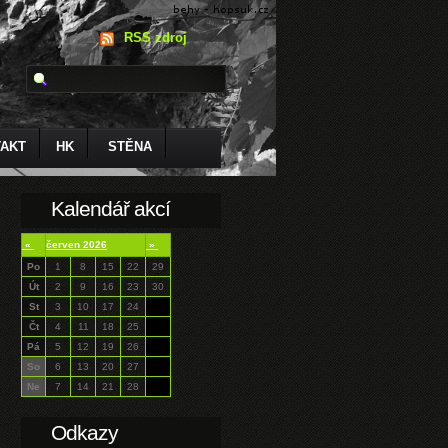
RSS zdroj
AKT
HK
STĚNA
Kalendář akcí
«
červen 2026
»
Po
1
8
15
22
29
Út
2
9
16
23
30
St
3
10
17
24
Čt
4
11
18
25
Pá
5
12
19
26
So
6
13
20
27
Ne
7
14
21
28
Odkazy