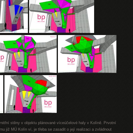
itřní stěny v objektu plánované víceúčelové haly v Kolíně. Prvotní
 již MÚ Kolín ví, je třeba se zasadit o její realizaci a zvládnout