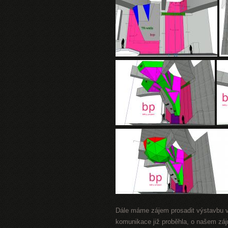
Dále máme zájem prosadit výstavbu vn
komunikace již proběhla, o našem zájmu