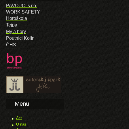
PAVOUCI s.r.o.
WORK SAFETY
Horoškola
Tejpa
My a hory
Poutníci Kolín
ČHS
Menu
Act
O nás