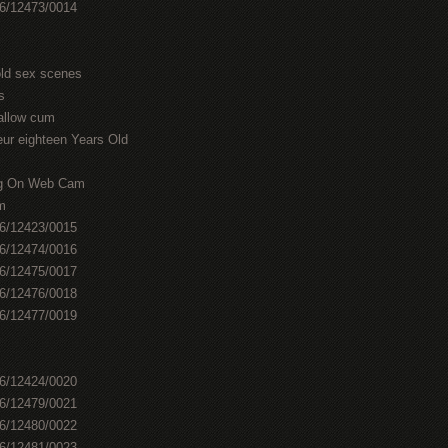
46/12473/0014
old sex scenes
s
allow cum
ur eighteen Years Old
ing On Web Cam
sm
46/12423/0015
46/12474/0016
46/12475/0017
46/12476/0018
46/12477/0019
46/12424/0020
46/12479/0021
46/12480/0022
46/12481/0023