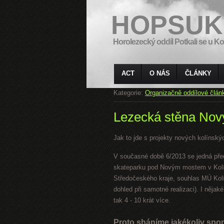
HOPSUK
Horolezecký oddíl Potkali se u Ko
ACT
O NÁS
ČLÁNKY
Kategorie:
Organizačně oddílové člán
Lezecká stěna Nový
Jak to jde s projekty nových kolínsk
V současné době 6/2013 se jedná před
skateparku pod Novým mostem v Kolíně
Středočeského kraje, souhlas MÚ Kolín
dohled při samotné realizaci). I nějaké
tak 4 - 10 krát více.
Proto sháníme jakékoliv sponz