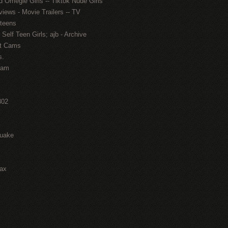
d Omegle Girls -- Tiktok Nude Girls
ews - Movie Trailers -- TV
 teens
elf Teen Girls; ajb - Archive
cit Cams
s.
Cam
802
vuake
rax