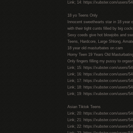
Link; 14: https://xubster.com/users/5
18 yo Teens Only
Innocent sweethearts star in 18 year 
with their tight cunts filled by big cock
Sexy coeds give hot blowjobs and sw
Teens, Hardcore, Large Shlong, Amate
18 year old masturbates on cam
Horny Teen 19 Years Old Masturbat
Only fingers filling my pussy to orga
Link; 15: https://xubster.com/users/5
Link; 16: https://xubster.com/users/5
Link; 17: https://xubster.com/users/5
Link; 18: https://xubster.com/users/5
Link; 19: https://xubster.com/users/5
Asian Tiktok Teens
Link; 20: https://xubster.com/users/5
Link; 21: https://xubster.com/users/5
Link; 22: https://xubster.com/users/5
Link; 23: https://xubster.com/users/5