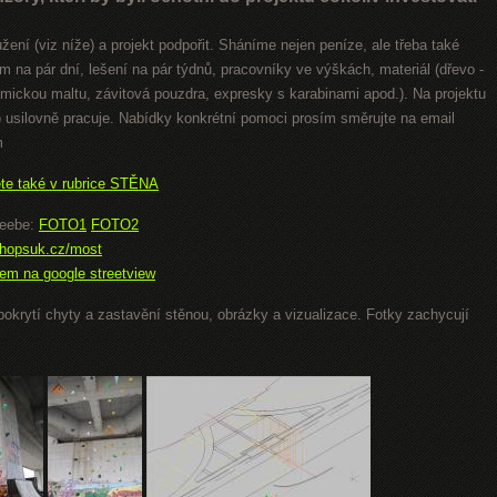
ení (viz níže) a projekt podpořit. Sháníme nejen peníze, ale třeba také
m na pár dní, lešení na pár týdnů, pracovníky ve výškách, materiál (dřevo -
hemickou maltu, závitová pouzdra, expresky s karabinami apod.). Na projektu
 usilovně pracuje. Nabídky konkrétní pomoci prosím směrujte na email
m
te také v rubrice STĚNA
teebe:
FOTO1
FOTO2
hopsuk.cz/most
em na google streetview
okrytí chyty a zastavění stěnou, obrázky a vizualizace. Fotky zachycují