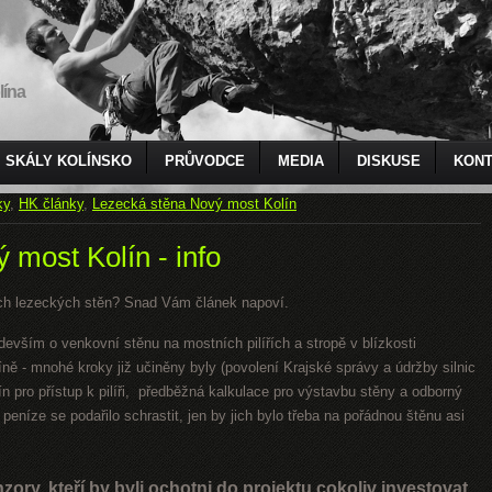
lína
SKÁLY KOLÍNSKO
PRŮVODCE
MEDIA
DISKUSE
KONT
ky
,
HK články
,
Lezecká stěna Nový most Kolín
 most Kolín - info
ých lezeckých stěn? Snad Vám článek napoví.
evším o venkovní stěnu na mostních pilířích a stropě v blízkosti
 - mnohé kroky již učiněny byly (povolení Krajské správy a údržby silnic
 pro přístup k pilíři, předběžná kalkulace pro výstavbu stěny a odborný
 peníze se podařilo schrastit, jen by jich bylo třeba na pořádnou štěnu asi
ory, kteří by byli ochotni do projektu cokoliv investovat.