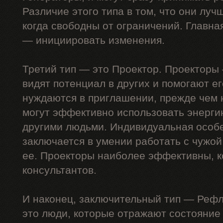
Различие этого типа в том, что они луч
когда свободны от ограничений. Главна
— инициировать изменения.
Третий тип — это Проектор. Проекторы 
видят потенциал в других и помогают е
нуждаются в приглашении, прежде чем н
могут эффективно использовать энергию
другими людьми. Индивидуальная особ
заключается в умении работать с чужой
ее. Проекторы наиболее эффективны, к
консультантов.
И наконец, заключительный тип — Реф
это люди, которые отражают состояни