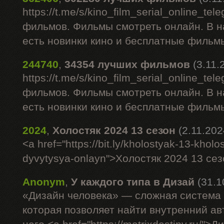
https://t.me/s/kino_film_serial_online_t
фильмов. Фильмы смотреть онлайн. В 
есть новинки кино и бесплатные фильм
244740
,
34354 лучших фильмов
(3.11.
https://t.me/s/kino_film_serial_online_t
фильмов. Фильмы смотреть онлайн. В 
есть новинки кино и бесплатные фильм
2024
,
Холостяк 2024 13 сезон
(2.11.202
<a href="https://bit.ly/kholostyak-13-khol
dyvytysya-onlayn">Холостяк 2024 13 сез
Anonym
,
У каждого типа в Дизай
(31.1
«Дизайн человека» — сложная система
которая позволяет найти внутренний ав