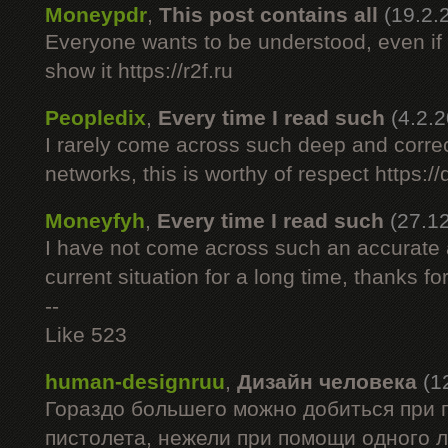
Moneypdr
,
This post contains all
(19.2.
Everyone wants to be understood, even i
show it https://r2f.ru
Peopledix
,
Every time I read such
(4.2.
I rarely come across such deep and correc
networks, this is worthy of respect https://d
Moneyfyh
,
Every time I read such
(27.1
I have not come across such an accurate 
current situation for a long time, thanks for
--
Like 523
human-designruu
,
Дизайн человека
(1
Гораздо большего можно добиться при 
пистолета, нежели при помощи одного 