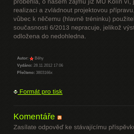
proběhla, o našem zájmu již MÚ Kolín ví, je
realizaci a zvládnout projektovou přípravu
vůbec k něčemu (hlavně tréninku) použitel
současnosti 6/2013 nepracuje, jelikož vý
odložena do nedohledna.
Autor:
Běhy
Vydáno:
28.11.2012 17:06
Přečteno:
3803166x
Formát pro tisk
Komentáře
Zasílate odpověď ke stávajícímu příspěvk