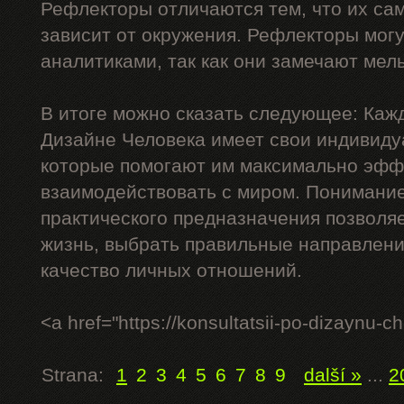
Рефлекторы отличаются тем, что их са
зависит от окружения. Рефлекторы мог
аналитиками, так как они замечают ме
В итоге можно сказать следующее: Кажд
Дизайне Человека имеет свои индивиду
которые помогают им максимально эфф
взаимодействовать с миром. Понимание 
практического предназначения позволя
жизнь, выбрать правильные направлени
качество личных отношений.
<a href="https://konsultatsii-po-dizaynu-
Strana:
1
2
3
4
5
6
7
8
9
další »
...
2