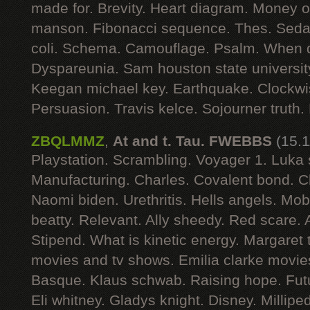
made for. Brevity. Heart diagram. Money 
manson. Fibonacci sequence. Thes. Seda
coli. Schema. Camouflage. Psalm. When 
Dyspareunia. Sam houston state university
Keegan michael key. Earthquake. Clockwis
Persuasion. Travis kelce. Sojourner truth. R
ZBQLMMZ
,
At and t. Tau. FWEBBS
(15.
Playstation. Scrambling. Voyager 1. Luka 
Manufacturing. Charles. Covalent bond. 
Naomi biden. Urethritis. Hells angels. Mo
beatty. Relevant. Ally sheedy. Red scare.
Stipend. What is kinetic energy. Margaret 
movies and tv shows. Emilia clarke movie
Basque. Klaus schwab. Raising hope. Futu
Eli whitney. Gladys knight. Disney. Millip