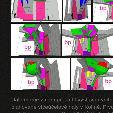
Dále máme zájem prosadit výstavbu vnitřn
plánované víceúčelové haly v Kolíně. Prv