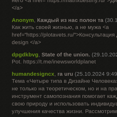
него <a href="https://matrixdestiny.ru/"
</a>
Anonym
,
Каждый из нас полон та
(30.
Как жить своей жизнью, а не мужа <a
href="https://plotavets.ru/">Консультац
design </a>
dpgdkbvg
,
State of the union.
(29.10.20
Pot. https://t.me/inewsworldplanet
humandesigncx
,
ra uru
(25.10.2024 9:49
Тема «Четыре типа в Дизайне Человека
не только на теоретическом, но и на пр
инструмент самопознания помогает каж
свою природу и использовать индивиду
улучшения качества жизни. Рассмотрим