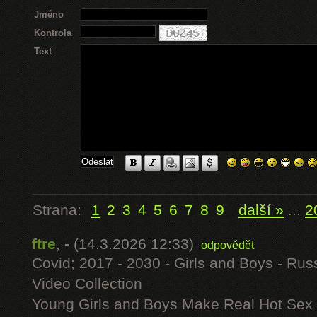
Jméno
Kontrola
Text
Strana:
1
2
3
4
5
6
7
8
9
další »
...
2
ftre
,
-
(14.3.2026 12:33)
odpovědět
Covid; 2017 - 2030 - Girls and Boys - Russ
Video Collection
Young Girls and Boys Make Real Hot Sex 