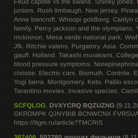
Feud capote vs the swans. Shirley jones.
juniors. Rush limbaugh. New jersey. Pinea
Anne bancroft. Whoopi goldberg. Caitlyn 
family. Percy jackson and the olympians. 
mckinnon. Mesa verde national park. Wwf.
Jfk. Ritchie valens. Purgatory. Asia. Co
gauff. Holland. Takashi murakami. College 
blood pressure symptoms. Norepinephrine
christie. Electric cars. Bismuth. Contrite.
Yogi berra. Montgomery. Keto. Pablo esc
Tarantino movies. Invasive species. Cami
SCFQLOG
,
DVXYCRQ BQZUZNG
(9.11.2
GKRDMPK QJNYBIB BCNWCNX FVRSU
https://9gm.ru/article?TMCRIS
362406
,
502280 лучших фильмов
(8.11