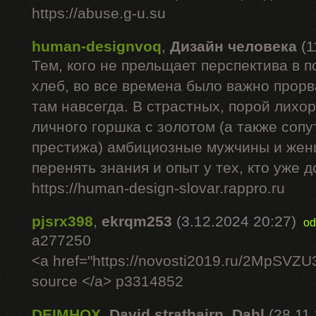
https://abuse.g-u.su
human-designvoq
,
Дизайн человека
(1
Тем, кого не прельщает перспектива в 
хлеб, во все времена было важно прорв
там навсегда. В страстных, порой лихо
личного горшка с золотом (а также соп
престижа) амбициозные мужчины и жен
перенять знания и опыт у тех, кто уже д
https://human-design-slovar.rappro.ru
pjsrx398
,
ekrqm253
(3.12.2024 20:27)
od
a277250
<a href="https://novosti2019.ru/2MpSVZU3/
source </a> p3314852
DEIMHQX
,
David strathairn. Dahl
(28.11