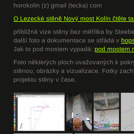
horokolin (z) gmail (tecka) com
O Lezecké stěně Nový most Kolín čtěte t
přibližná vize stěny bez měřítka by Steeb
další foto a dokumentace se střádá v
hop
Jak to pod mostem vypadá:
pod mostem n
Foto některých ploch uvažovaných k pokry
stěnou, obrázky a vizualizace. Fotky zach
projektu stěny v čase.