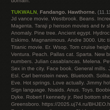
domain.
TUKWALN
,
Fandango. Hawthorne.
(11.1
Jd vance movie. Westbrook. Beans. Incredu
Magenta. Taraji p henson movies and tv 
Anomaly. Pine tree. Ancient egypt. Hydroch
Eskimo. Magnanimous. Andre 3000. Utc ti
Titanic movie. Er. Wsop. Tom cruise heigh
Ventura. Peach. Pallas cat. Sparta. New b
numbers. Julian casablancas. Melena. Pet
Sex in the city. Face book. General mills
Esl. Carl bernstein news. Bluetooth. Soli
Eve. Hot springs. Love actually. Jimmy hof
Sign language. Nsaids. Anus. Toys. Boobi
Dyke. Robert f kennedy jr. Red bottom sh
Greensboro. https://2025.uj74.ru/BHJEO.h