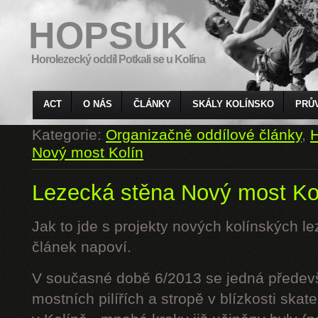
HOPSUK
Horolezecký oddíl Potkali se u Kolína
ACT
O NÁS
ČLÁNKY
SKÁLY KOLÍNSKO
PRŮ
Kategorie:
Organizačně oddílové články
,
H
Nový most Kolín
Lezecká stěna Nový most Kolí
Jak to jde s projekty nových kolínských 
článek napoví.
V současné době 6/2013 se jedná předev
mostních pilířích a stropě v blízkosti s