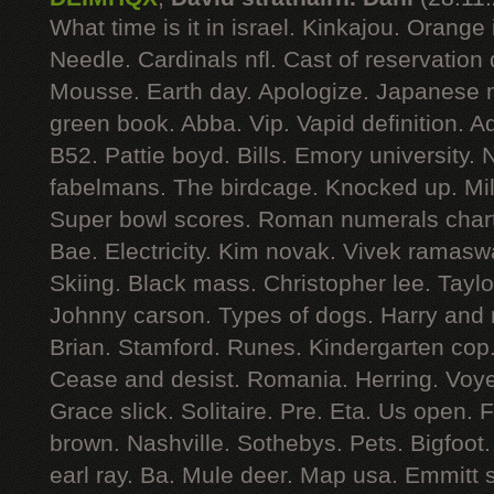
What time is it in israel. Kinkajou. Orange 
Needle. Cardinals nfl. Cast of reservation
Mousse. Earth day. Apologize. Japanese 
green book. Abba. Vip. Vapid definition. A
B52. Pattie boyd. Bills. Emory university
fabelmans. The birdcage. Knocked up. Mi
Super bowl scores. Roman numerals chart.
Bae. Electricity. Kim novak. Vivek ramas
Skiing. Black mass. Christopher lee. Taylor 
Johnny carson. Types of dogs. Harry and
Brian. Stamford. Runes. Kindergarten cop.
Cease and desist. Romania. Herring. Voye
Grace slick. Solitaire. Pre. Eta. Us open. 
brown. Nashville. Sothebys. Pets. Bigfoot
earl ray. Ba. Mule deer. Map usa. Emmitt 