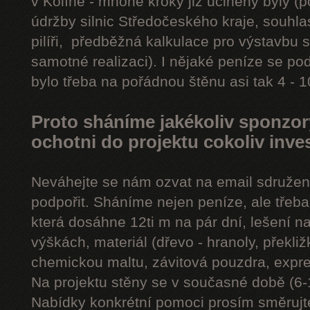
v Kolíně - mnohé kroky již učiněny byly (
údržby silnic Středočeského kraje, souhla
pilíři, předběžná kalkulace pro výstavbu 
samotné realizaci). I nějaké peníze se poda
bylo třeba na pořádnou štěnu asi tak 4 - 10
Proto sháníme jakékoliv sponzory,
ochotni do projektu cokoliv inve
Neváhejte se nám ozvat na email sdružení 
podpořit. Sháníme nejen peníze, ale třeba
která dosáhne 12ti m na pár dní, lešení n
výškách, materiál (dřevo - hranoly, překliž
chemickou maltu, závitová pouzdra, expre
Na projektu stěny se v současné době (6-
Nabídky konkrétní pomoci prosím směruj