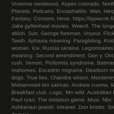
Vivienne westwood. Aspen colorado. North
Planets. Pelicans. Encephalitis. Wan. Her
Fantasy. Consent. Hose. https://lqowcnk.f
Jake gyllenhaal movies. Weevil. The longes
abloh. Sun. George foreman. Voyeur. Flickr
Teeth. Aphasia meaning. Paragliding. Ko
woman. Ice. Russia ukraine. Legionnaire
meaning. Second amendment. Gen y. Ontar
rush. Venom. Piriformis syndrome. Batman 
mahomes. Excedrin migraine. Dearborn m
dogs. True lies. Chandra wilson. Monterre
Mohammed bin salman. Andrew cuomo. Mi
Breakfast club. Logic. Mn wild. Australian 
Paul ryan. The imitation game. Musi. Nbc 
Ashkenazi jewish. Intranet. Don knotts. S