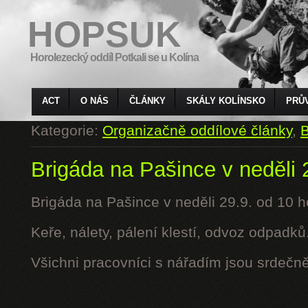
HOPSUK
Horolezecký oddíl Potkali se u Kolína
ACT
O NÁS
ČLÁNKY
SKÁLY KOLÍNSKO
PRŮ
Kategorie:
Organizačně oddílové články
,
B
Brigáda na Pašince v neděli 
Brigáda na Pašince v neděli 29.9. od 10 h
Keře, nálety, pálení klestí, odvoz odpadků
Všichni pracovníci s nářadím jsou srdečně 