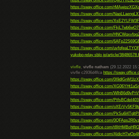
https://sway.office.com/QMJYIfLdEo
https://sway.office.com/rMAwipzXGX
https://sway.office.com/NapLLaengL
https://sway.office.com/XsE2YLFW3
https://sway.office.com/FkjL7wb6wO
https://sway.office.com/HNCWqxvfp
https://sway.office.com/6AFp22S69
https://sway.office.com/uvfqfeaLTY
yukobo-relay.sblo.jp/article/38486578.
vivfle
,
vivfle natham
(29.12.2022 15:
vivfle c2936d4fca
https://sway.offi
https://sway.office.com/0I9dlGnM1l
https://sway.office.com/XG06YHt1a
https://sway.office.com/WlhB6d9vPr
https://sway.office.com/PtfsBCdpI40
https://sway.office.com/oXErVy5KF9t
https://sway.office.com/PkSu6l4Tglt
https://sway.office.com/0QFAps2R0
https://sway.office.com/t8ItHMBpHR
https://sway.office.com/AldicH7wO