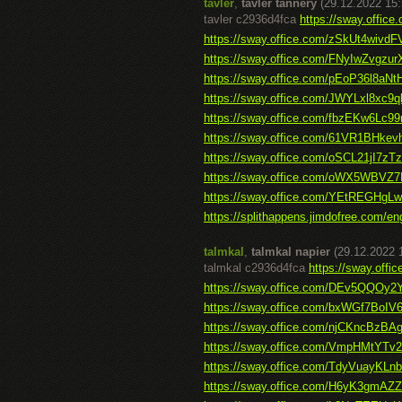
tavler
,
tavler tannery
(29.12.2022 15:
tavler c2936d4fca
https://sway.offic
https://sway.office.com/zSkUt4wivd
https://sway.office.com/FNyIwZvgzur
https://sway.office.com/pEoP36l8aN
https://sway.office.com/JWYLxl8xc9
https://sway.office.com/fbzEKw6Lc99
https://sway.office.com/61VR1BHke
https://sway.office.com/oSCL21jI7zT
https://sway.office.com/oWX5WBVZ7
https://sway.office.com/YEtREGHg
https://splithappens.jimdofree.com/eng
talmkal
,
talmkal napier
(29.12.2022 
talmkal c2936d4fca
https://sway.offi
https://sway.office.com/DEv5QQO
https://sway.office.com/bxWGf7BoI
https://sway.office.com/njCKncBzBA
https://sway.office.com/VmpHMtYTv
https://sway.office.com/TdyVuayKL
https://sway.office.com/H6yK3gmA