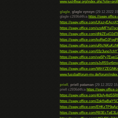
www.just4fear.org/index.php?site=profi
glagle
,
glagle vynsyn
(29.12.2022 15
glagle c2936d4fca
https://sway.offi
https://sway.office.com/LKszyEAcn
https://sway.office.com/szpMFYul7o
https://sway.office.com/dNtZEujO2
https://sway.office.com/koRwOJFogP
https://sway.office.com/uRIcNjKuKzN
https://sway.office.com/03z3uno7ch
https://sway.office.com/vw5Py7Ewp
https://sway.office.com/qJsR5Svr6
https://sway.office.com/WthYZEGN
www.fussballforum-mv.de/forum/index
priell
,
priell pataman
(29.12.2022 15
priell c2936d4fca
https://sway.offi
https://sway.office.com/4l3sfy4tdS5
https://sway.office.com/ZpkfIwBalY5
https://sway.office.com/EHKzTP9qA
https://sway.office.com/RlI3EcTpE3