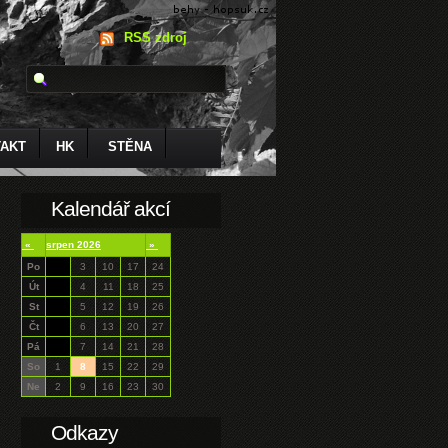
RSS zdroj
AKT
HK
STĚNA
Kalendář akcí
«
srpen 2026
»
Po
3
10
17
24
Út
4
11
18
25
St
5
12
19
26
Čt
6
13
20
27
Pá
7
14
21
28
So
1
8
15
22
29
Ne
2
9
16
23
30
Odkazy