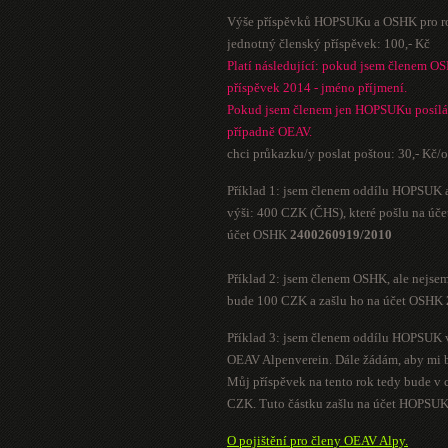
Výše příspěvků HOPSUKu a OSHK pro r
jednotný členský příspěvek: 100,- Kč
Platí následující: pokud jsem členem O
příspěvek 2014 - jméno příjmení.
Pokud jsem členem jen HOPSUKu posílá
případně OEAV.
chci průkazku/y poslat poštou: 30,- Kč/
Příklad 1: jsem členem oddílu HOPSUK a
výši: 400 CZK (ČHS), které pošlu na 
účet OSHK
2400260919/2010
Příklad 2: jsem členem OSHK, ale nejse
bude 100 CZK a zašlu ho na účet OSHK
Příklad 3: jsem členem oddílu HOPSUK 
OEAV Alpenverein. Dále žádám, aby mi b
Můj příspěvek na tento rok tedy bude v
CZK. Tuto částku zašlu na účet HOPSU
O pojištění pro členy OEAV Alpy.