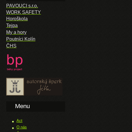
PAVOUCI s.r.o.
WORK SAFETY
Horoškola
Tejpa
My a hory
Poutníci Kolín
ČHS
Menu
Act
O nás