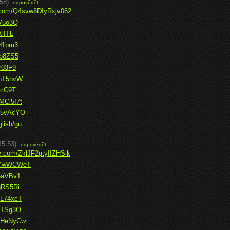
58)
odpovědět
e.com/Q4svw6DIyRxjv062
FV5o3Q
XlITL
tH1bm3
qb8ZS5
r03F9
vhT5nvW
zcC9T
MCl5I7t
Lw5vAcYO
lish/gu...
15:53)
odpovědět
ce.com/ZklJF2gtyIIZHSlk
y2YwWCWeT
V6aVBv1
gRS5Ri
2L74xcT
nbTSg3O
ZZHeNyCw