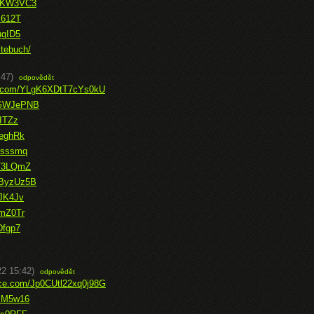
sXKW3VC3
c612T
ugID5
tebuch/
:47)
odpovědět
ce.com/YLgK6XDtT7cYs0kU
PIGWJePNB
IITZz
eeghRk
Gsssmq
OT3LQmZ
AByzUz5B
IJK4Jv
smZ0Tr
Dfgp7
22 15:42)
odpovědět
fice.com/Jp0CUtl22xq0j98G
WsM5w16