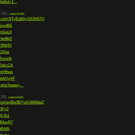
le&id=1...
:31)
odpovědět
ce.com/3jTvEp8AyS53H97Q
XSvxd65
cmGeL8
dTHw9M2
l3NtHV
GlXer
YTsmsN
1ZekcCA
mymHhwx
KnhbOyXF
.php?page=...
:25)
odpovědět
ce.com/aylBe3BYgVUW9dwZ
ROFy3
CKJb1
z84uvR7
LqRABj