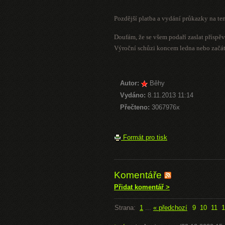
Pozdější platba a vydání průkazky na te
Doufám, že se všem podaří zaslat příspě
Výroční schůzi koncem ledna nebo začát
Autor:
Běhy
Vydáno:
8.11.2013 11:14
Přečteno:
3067976x
Formát pro tisk
Komentáře
Přidat komentář >
Strana:
1
...
« předchozí
9
10
11
1