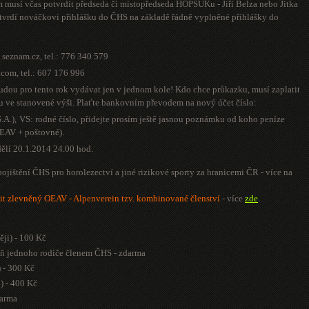
 musí včas potvrdit předseda či místopředseda HOPSUKu - Jiří Belza nebo Jitka
otvrdí nováčkovi přihlášku do ČHS na základě řádně vyplněné přihlášky do
v seznam.cz
, tel.: 776 340 579
l.com
, tel.: 607 176 996
ou pro tento rok vydávat jen v jednom kole! Kdo chce průkazku, musí zaplatit
u ve stanovené výši. Plaťte bankovním převodem na nový účet číslo:
A.),
VS: rodné číslo, přidejte prosím ještě jasnou poznámku od koho peníze
 OEAV + poštovné).
dělí 20.1.2014
24.00 hod.
pojištění ČHS pro horolezectví a jiné rizikové sporty za hranicemi ČR - více na
it zlevněný OEAV - Alpenverein tzv. kombinované členství
- více
zde
.
ěji) - 100 Kč
spoň jednoho rodiče členem ČHS - zdarma
) - 300 Kč
4) - 400 Kč
darma