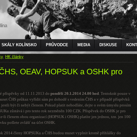
lína
SKÁLY KOLÍNSKO
PRŮVODCE
MEDIA
DISKUSE
KONT
ky
,
HK články
y ČHS, OEAV, HOPSUK a OSHK pro
ské příspěvky od 11.11.2013 do
pondělí 20.1.2014
24.00 hod
. Tentokrát pouze v
 muset ČHS průkaz vyřídit sám po dohodě s vedením ČHS a v případě příspěvků
 jestli být či nebýt členem. Pokud platit nehodláte, dejte o svém úmyslu prosím
SUKu zůstává i pro tento rok nezměněn 100 CZK. Příspěvek do OSHK je pro
e-li členem obou organizací (HOPSUK i OSHK) platíte jen jednou, tzn. jen 100
ovku pošlete zvlášť na účet OSHK.
ro rok 2014 členy HOPSUKu a ČHS budou muset vyplnit kromě přihlášky do