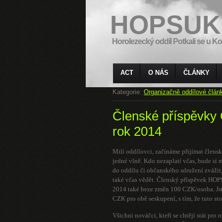
HOPSUK
Horolezecký oddíl Potkali se u Ko
ACT
O NÁS
ČLÁNKY
Kategorie:
Organizačně oddílové člán
Členské příspěvk
rok 2014
Milí oddílovci, začínáme přijímat člen
jedné vlně. Kdo nezaplatí včas, bude si
do oddílu či občanského sdružení zvážit,
také včas vědět. Členský příspěvek HOP
2014 také beze změn 100 CZK/osoba. Jst
CZK pro obě seskupení, s tím, že tuto st
Všichni nováčci, kteří se chtějí stát p