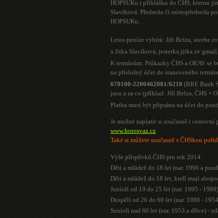
HOPSUKu i přihlášku do ČHS, kterou jim
Slavíková. Předseda či místopředseda p
HOPSUKu.
Letos peníze vybírá: Jiří Belza,
steebe z
a Jitka Slavíková,
jesterka.jitka zv gmai
K termínům: Průkazky ČHS a OEAV se bud
na příslušný účet do stanoveného termín
670100-2200462081/6210
(BRE Bank S.
jsou a za co (příklad: Jiří Belza, ČHS +
Platba musí být připsána na účet do pon
Je možné zaplatit si současně i cestovní 
www.horosvaz.cz
.
Také si můžete současně s ČHSkou poříd
Výše příspěvků ČHS pro rok 2014:
Děti a mládež do 18 let (nar. 1996 a pozd
Děti a mládež do 18 let, kteří mají ale
Junioři od 19 do 25 let (nar. 1995 - 1989
Dospělí od 26 do 60 let (nar. 1988 - 195
Senioři nad 60 let (nar. 1953 a dříve) - z