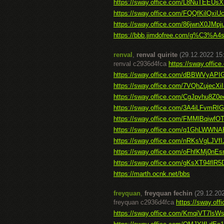
https://sway.office.com/L8NuTEEU
https://sway.office.com/FQQfKilQxiU
https://sway.office.com/86jwnX0JMpj
https://bbb.jimdofree.com/g%C3%A4s
renval
,
renval quirite
(29.12.2022 15
renval c2936d4fca
https://sway.offi
https://sway.office.com/dBBWVyA
https://sway.office.com/7VQhZujecXi
https://sway.office.com/CgJpvhu8Z0
https://sway.office.com/3A4iLFvmRI
https://sway.office.com/FMMlBqiwf
https://sway.office.com/q1GhLWWN
https://sway.office.com/nRKsVgLJVf
https://sway.office.com/oFhfKMj0nE
https://sway.office.com/gKsXT94flR5
https://marth.ocnk.net/bbs
freyquan
,
freyquan fechin
(29.12.20
freyquan c2936d4fca
https://sway.of
https://sway.office.com/KmqiVT7ls