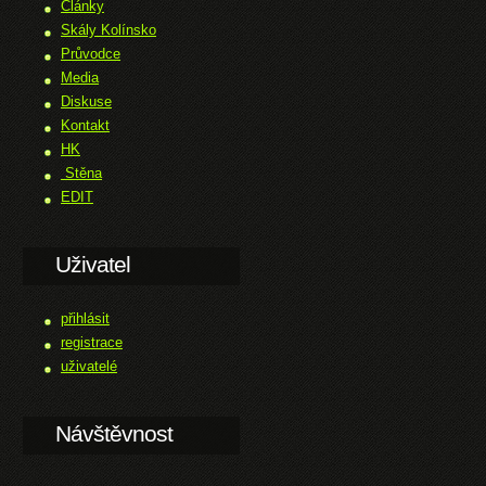
Články
Skály Kolínsko
Průvodce
Media
Diskuse
Kontakt
HK
Stěna
EDIT
Uživatel
přihlásit
registrace
uživatelé
Návštěvnost