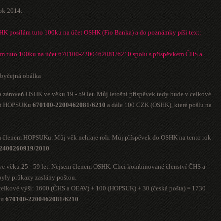
ok 2014:
SHK posílám tuto 100ku na účet OSHK (Fio Banka) a do poznámky píši text:
m tuto 100ku na účet 670100-2200462081/6210 spolu s příspěvkem ČHS a
obyčejná obálka
 zároveň OSHK ve věku 19 - 59 let. Můj letošní příspěvek tedy bude v celkové
účet HOPSUKu
670100-2200462081/6210
a dále 100 CZK (OSHK), které pošlu na
m členem HOPSUKu. Můj věk nehraje roli. Můj příspěvek do OSHK na tento rok
2400260919/2010
ve věku 25 - 59 let. Nejsem členem OSHK. Chci kombinované členství ČHS a
yly průkazy zaslány poštou.
 celkové výši: 1600 (ČHS a OEAV) + 100 (HOPSUK) + 30 (česká pošta) = 1730
Ku
670100-2200462081/6210