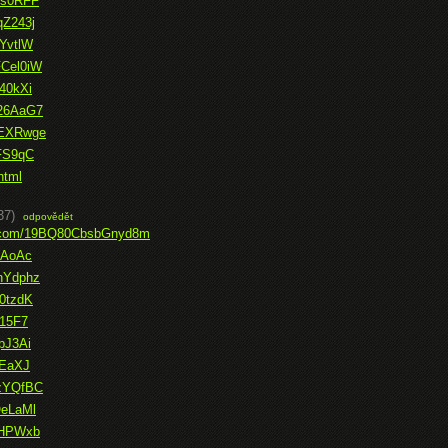
1s0RFF
qZ243j
XYvtlW
FCel0iW
740kXi
g26AaG7
GEXRwge
OFS9qC
html
37)
odpovědět
ce.com/19BQ80CbsbGnyd8m
zXAoAc
SnYdphz
V0tzdK
315F7
pJ3Ai
PEaXJ
vzYQfBC
OeLaMl
p4HPWxb