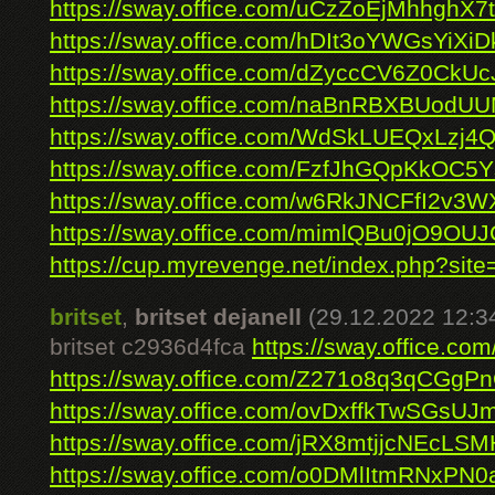
https://sway.office.com/uCzZoEjMhhghX7
https://sway.office.com/hDIt3oYWGsYiXiD
https://sway.office.com/dZyccCV6Z0CkUc
https://sway.office.com/naBnRBXBUodU
https://sway.office.com/WdSkLUEQxLzj4
https://sway.office.com/FzfJhGQpKkOC5
https://sway.office.com/w6RkJNCFfI2v3
https://sway.office.com/mimlQBu0jO9OUJ
https://cup.myrevenge.net/index.php?site=
britset
,
britset dejanell
(29.12.2022 12:3
britset c2936d4fca
https://sway.office.
https://sway.office.com/Z271o8q3qCGgP
https://sway.office.com/ovDxffkTwSGsU
https://sway.office.com/jRX8mtjjcNEcLSM
https://sway.office.com/o0DMlItmRNxPN0