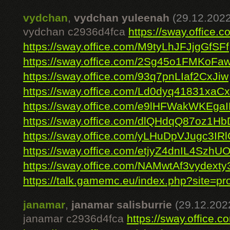
vydchan
,
vydchan yuleenah
(29.12.2022
vydchan c2936d4fca
https://sway.offic
https://sway.office.com/M9tyLhJFJjgGfSFf
https://sway.office.com/2Sg45o1FMKoFa
https://sway.office.com/93q7pnLIaf2CxJiw
https://sway.office.com/Ld0dyq41831xaC
https://sway.office.com/e9lHFWakWKEga
https://sway.office.com/dlQHdqQ87oz1H
https://sway.office.com/yLHuDpVJugc3IR
https://sway.office.com/etjyZ4dnIL4SzhU
https://sway.office.com/NAMwtAf3vydexty
https://talk.gamemc.eu/index.php?site=prof
janamar
,
janamar salisburrie
(29.12.202
janamar c2936d4fca
https://sway.offic