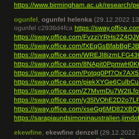
https://www.birmingham.ac.uk/research/pe
ogunfel
,
ogunfel helenka
(29.12.2022 13
ogunfel c2936d4fca
https://sway.offic
https://sway.office.com/FvzziYRHs2Z4Q
https://sway.office.com/fXEqGsBfabBgFJ
https://sway.office.com/WREJl8izmLFG43
https://sway.office.com/8NApit0PpmwH0
https://sway.office.com/Potqq0Pf7Ox7AX
https://sway.office.com/piekXYGe6CulbCu
https://sway.office.com/Z7MvmDu7W2tL
https://sway.office.com/y35lVOhE2D2o7
https://sway.office.com/xseGg6MD82XB
https://sarapiaundsimoninaustralien.jimdof
ekewfine
,
ekewfine denzell
(29.12.2022 