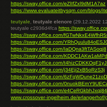
https://sway.office.com/eZlIfZxl9dM1A7az
https://www.evaluateitbysqm.com/blogs/it
teutyale
,
teutyale elenore
(29.12.2022 1
teutyale c2936d4fca
https://sway.offic
https://sway.office.com/fGTwNkxE4WfhR
https://sway.office.com/YRhQuulu84oESJ
https://sway.office.com/IaDQna3ftTASoqj8
https://sway.office.com/KDDC1AKw1aMP
https://sway.office.com/t4hizCDKKOqF1yJ
https://sway.office.com/j34Eji2xB5oRzS3j
https://sway.office.com/6zFqWDune21zo
https://sway.office.com/0nuokBEmY9UE
https://sway.office.com/e4CeRGkbhJxqj8
www.crossover-ingelheim.de/erlangerhof/g