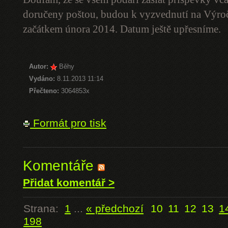
doručeny poštou, budou k vyzvednutí na Výro
začátkem února 2014. Datum ještě upřesníme.
Autor:
Běhy
Vydáno:
8.11.2013 11:14
Přečteno:
3064853x
Formát pro tisk
Komentáře
Přidat komentář >
Strana:
1
...
« předchozí
10
11
12
13
1
198