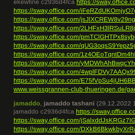
ekewfine c2936d4fca
https://sway.offic
https://sway.office.com/iFeRZdUKOmjyO
https://sway.office.com/jsJlXCREW8v29ng
https://sway.office.com/2LHFxH3lRSuLR8
https://sway.office.com/pmTClGHTPx8sy
https://sway.office.com/qUG3oqsS9Yepz5
https://sway.office.com/1z4OEoTqntDm4
https://sway.office.com/yMDWhAhBwqcY
https://sway.office.com/4wplFDVy7AAQx9
https://sway.office.com/E75fVpSu4jUH6B
www.weissgrannen-club-thueringen.de/gae
jamaddo
,
jamaddo tashani
(29.12.2022 
jamaddo c2936d4fca
https://sway.offic
https://sway.office.com/jSalxddJsKRGz7I
https://sway.office.com/DXkB6BkwkbyXrR