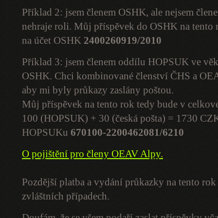
Příklad 2: jsem členem OSHK, ale nejsem čl
nehraje roli. Můj příspěvek do OSHK na tento
na účet OSHK
2400260919/2010
Příklad 3: jsem členem oddílu HOPSUK ve věku
OSHK. Chci kombinované členství ČHS a OEAV
aby mi byly průkazy zaslány poštou.
Můj příspěvek na tento rok tedy bude v celko
100 (HOPSUK) + 30 (česká pošta) = 1730 CZK. 
HOPSUKu
670100-2200462081/6210
O pojištění pro členy OEAV Alpy.
Pozdější platba a vydání průkazky na tento ro
zvláštních případech.
Doufám, že se všem podaří zaslat příspěvky vč