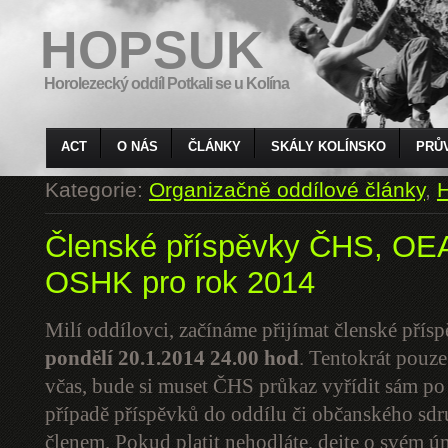
HOPSUK
Horolezecký oddíl Potkali se u Kolína
ACT
O NÁS
ČLÁNKY
SKÁLY KOLÍNSKO
PRŮ
Kategorie:
Organizačně oddílové články
,
H
Členské příspěvky ČHS, O
OSHK pro rok 2014
Milí oddílovci, začínáme přijímat členské pří
pondělí 20.1.2014
24.00 hod
. Tentokrát pouze
včas, bude si muset ČHS průkaz vyřídit sám p
případě příspěvků do oddílu či občanského sdruž
členem. Pokud platit nehodláte, dejte o svém ú