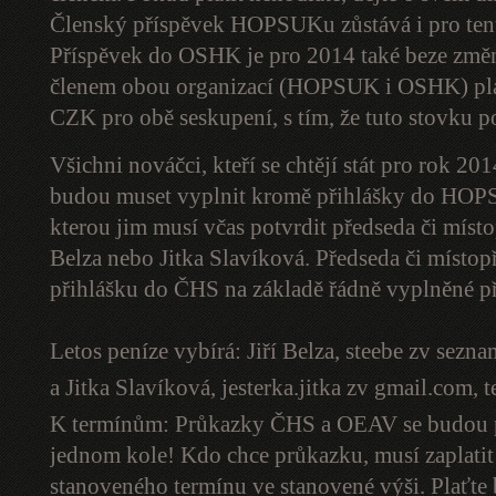
Členský příspěvek HOPSUKu zůstává i pro te
Příspěvek do OSHK je pro 2014 také beze změn
členem obou organizací (HOPSUK i OSHK) platí
CZK pro obě seskupení, s tím, že tuto stovku p
Všichni nováčci, kteří se chtějí stát pro rok
budou muset vyplnit kromě přihlášky do HOP
kterou jim musí včas potvrdit předseda či mís
Belza nebo Jitka Slavíková. Předseda či místo
přihlášku do ČHS na základě řádně vyplněné
Letos peníze vybírá: Jiří Belza,
steebe zv sezna
a Jitka Slavíková,
jesterka.jitka zv gmail.com
, 
K termínům: Průkazky ČHS a OEAV se budou pr
jednom kole! Kdo chce průkazku, musí zaplatit 
stanoveného termínu ve stanovené výši. Plaťt