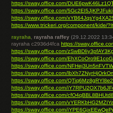
https://sway.office.com/DUE6pwK46Lz1Q
https://sway.office.com/5Gc2EI5JjKPJFuki
https://sway.office.com/xYB64JqsYg4XA2
https://www.trickeri.org/component/kide/?I
rayraha
,
rayraha raffey
(29.12.2022 13:3
rayraha c2936d4fca
https://sway.office.c
https://sway.office.com/zSwBDliy3pfAY3K
https://sway.office.com/EhXCoOro9E1co
https://sway.office.com/NFHej3Un5nFVTW
https://sway.office.com/lbXh7ZNyrHjOrkO
https://sway.office.com/QTiq6Mz8gRYl8e
https://sway.office.com/iY7RPU2OX7b6J
https://sway.office.com/cfO4qBBL8BHUtd8
https://sway.office.com/vYERKbHG2MZIY
https://sway.office.com/iYPE6GjxEEwQe