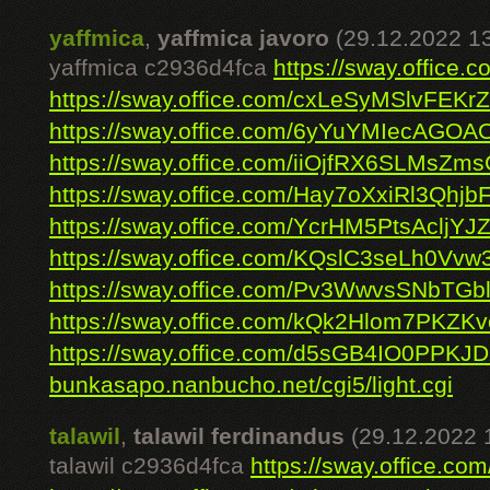
yaffmica
,
yaffmica javoro
(29.12.2022 1
yaffmica c2936d4fca
https://sway.offic
https://sway.office.com/cxLeSyMSlvFEKrZ
https://sway.office.com/6yYuYMIecAGOA
https://sway.office.com/iiOjfRX6SLMsZms
https://sway.office.com/Hay7oXxiRl3Qhjb
https://sway.office.com/YcrHM5PtsAcljYJ
https://sway.office.com/KQslC3seLh0Vv
https://sway.office.com/Pv3WwvsSNbTGbl
https://sway.office.com/kQk2Hlom7PKZK
https://sway.office.com/d5sGB4IO0PPKJ
bunkasapo.nanbucho.net/cgi5/light.cgi
talawil
,
talawil ferdinandus
(29.12.2022 
talawil c2936d4fca
https://sway.office.