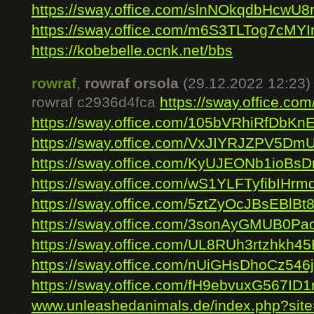
https://sway.office.com/slnNOkqdbHcwU8
https://sway.office.com/m6S3TLTog7cMYI
https://kobebelle.ocnk.net/bbs
rowraf
,
rowraf orsola
(29.12.2022 12:23)
rowraf c2936d4fca
https://sway.office.c
https://sway.office.com/105bVRhiRfDbKn
https://sway.office.com/VxJIYRJZPV5D
https://sway.office.com/KyUJEONb1ioBs
https://sway.office.com/wS1YLFTyfibIHrm
https://sway.office.com/5ztZyOcJBsEBlBt
https://sway.office.com/3sonAyGMUB0Pa
https://sway.office.com/UL8RUh3rtzhkh45
https://sway.office.com/nUiGHsDhoCz546
https://sway.office.com/fH9ebvuxG567ID
www.unleashedanimals.de/index.php?site=p