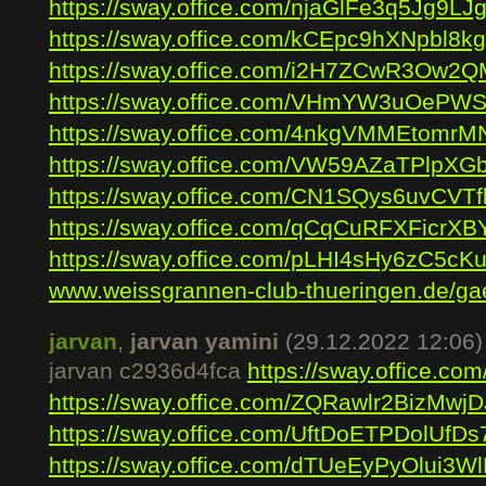
https://sway.office.com/njaGlFe3q5Jg9LJ
https://sway.office.com/kCEpc9hXNpbl8k
https://sway.office.com/i2H7ZCwR3Ow2
https://sway.office.com/VHmYW3uOeP
https://sway.office.com/4nkgVMMEtomrM
https://sway.office.com/VW59AZaTPlpXG
https://sway.office.com/CN1SQys6uvCVT
https://sway.office.com/qCqCuRFXFicrXB
https://sway.office.com/pLHI4sHy6zC5cK
www.weissgrannen-club-thueringen.de/gae
jarvan
,
jarvan yamini
(29.12.2022 12:06)
jarvan c2936d4fca
https://sway.office.
https://sway.office.com/ZQRawlr2BizMwjD
https://sway.office.com/UftDoETPDolUfDs
https://sway.office.com/dTUeEyPyOlui3W