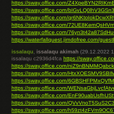
https://sway.office.com/Z4XpeBYN2RIK
https://sway.office.com/bIGvLQ0lhV3GSn3
https://sway.office.com/qr6NKtoIokDcwX
https://sway.office.com/72UE8KemQsHV
https://sway.office.com/76yn3t42a87SdH
https://waterfallquest.jimdofree.com/gues
issalaqu
,
issalaqu akimah
(29.12.2022 1
issalaqu c2936d4fca
https://sway.office
https://sway.office.com/niZ9nBNMMQabc
https://sway.office.com/HtxXOESMV9SBI
https://sway.office.com/6GBSHFPMxQVf
https://sway.office.com/WENsaGbjLvcfAtv
https://sway.office.com/EnF90uabUsfhUSt
https://sway.office.com/QVvVnoT5SuS2C
https://sway.office.com/h59zt4zFVm9OC6