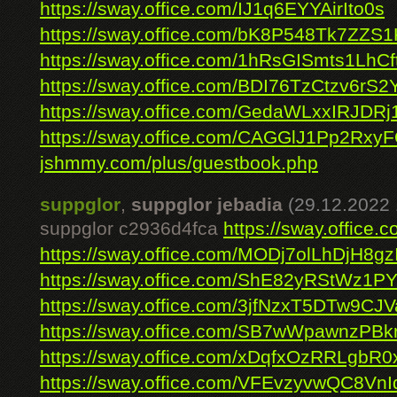
https://sway.office.com/IJ1q6EYYAirIto0s
https://sway.office.com/bK8P548Tk7ZZS
https://sway.office.com/1hRsGISmts1LhCf
https://sway.office.com/BDI76TzCtzv6rS2
https://sway.office.com/GedaWLxxIRJDRj
https://sway.office.com/CAGGlJ1Pp2Rxy
jshmmy.com/plus/guestbook.php
suppglor
,
suppglor jebadia
(29.12.2022 
suppglor c2936d4fca
https://sway.offic
https://sway.office.com/MODj7olLhDjH8gz
https://sway.office.com/ShE82yRStWz1P
https://sway.office.com/3jfNzxT5DTw9CJV
https://sway.office.com/SB7wWpawnzPB
https://sway.office.com/xDqfxOzRRLgbR0
https://sway.office.com/VFEvzyvwQC8VnI