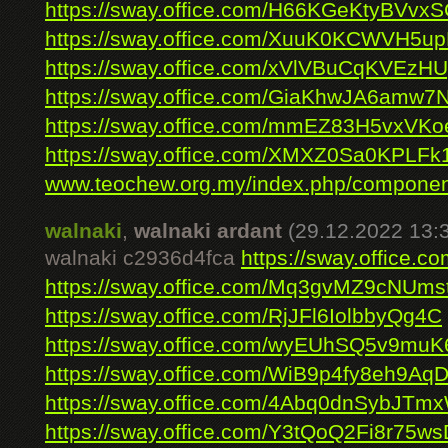
https://sway.office.com/H66KGeKtyBVvx
https://sway.office.com/XuuK0KCWVH5u
https://sway.office.com/xVlVBuCqKVEzH
https://sway.office.com/GiaKhwJA6amw7
https://sway.office.com/mmEZ83H5vxVK
https://sway.office.com/XMXZ0Sa0KPLFk
www.teochew.org.my/index.php/component/
walnaki
,
walnaki ardant
(29.12.2022 13:
walnaki c2936d4fca
https://sway.office.
https://sway.office.com/Mq3gvMZ9cNUm
https://sway.office.com/RjJFl6IolbbyQg4C
https://sway.office.com/wyEUhSQ5v9muK
https://sway.office.com/WiB9p4fy8eh9Aq
https://sway.office.com/4Abq0dnSybJTm
https://sway.office.com/Y3tQoQ2Fi8r75ws