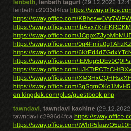
lenbeth
,
lenbeth tagurt
(29.12.2022 12:4
lenbeth c2936d4fca
https://sway.office
https://sway.office.com/KBheswOAr7WP
https://sway.office.com/ibAvx7KnFKRDK
https://sway.office.com/JCppxZJyoMbMU
https://sway.office.com/0g4Fmia0gTAhzKZ
https://sway.office.com/6KtEd4dZGdxYTc
https://sway.office.com/iEMqg5DEv9Q0Ps
https://sway.office.com/uJKTtPCTcCHtBXv
https://sway.office.com/XM3HxOQHHsxX
https://sway.office.com/3gSgmOKo1MvH
en.kingdek.com/plus/guestbook.php
tawndavi
,
tawndavi kachine
(29.12.2022
tawndavi c2936d4fca
https://sway.offic
https://sway.office.com/tWhR5faavO5u10