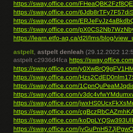
https://sway.office.com/FHeaQBK2Fzf8
https://sway.office.com/6Jdb8rTFy7F57di
https://sway.office.com/ERJeFvJz4aBkdb
https://sway.office.com/pX0CS2Nb7WzN
https://learn.etfo-aq.ca/d2l/lms/blog/view_u
astpelt
,
astpelt denleah
(29.12.2022 12:
astpelt c2936d4fca
https://sway.office
https://sway.office.com/y0XwBrQ9gFV1H
https://sway.office.com/Hzs2CdED0nlm1
https://sway.office.com/1CpnQuPeaMJqdi
https://sway.office.com/v3dc4vfwYMdum
https://sway.office.com/jwxHS0UcxFkXsM
https://sway.office.com/cgBczRbCAZmhK
https://sway.office.com/koDpLYQSw393Ul
https://sway.office.com/jvGuPnH57JjPgw