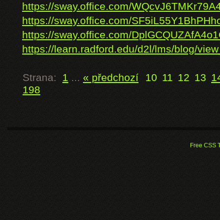
https://sway.office.com/WQcvJ6TMKr79A
https://sway.office.com/SF5iL55Y1BhPHh
https://sway.office.com/DplGCQUZAfA4o1
https://learn.radford.edu/d2l/lms/blog/view
Strana:
1
...
« předchozí
10
11
12
13
1
198
Free CSS 