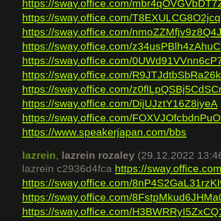
https://sway.office.com/mbr4qOVGVbDT7
https://sway.office.com/T8EXULCG8O2jc
https://sway.office.com/nmoZZMfjv9z8Q4
https://sway.office.com/z34usPBlh4zAhu
https://sway.office.com/0UWd91VVnn6c
https://sway.office.com/R9JTJdtbSbRa26
https://sway.office.com/z0flLpQSBj5CdSC
https://sway.office.com/DijUJztY16Z8iyeA
https://sway.office.com/FOXVJOfcbdnPu
https://www.speakerjapan.com/bbs
lazrein
,
lazrein rozaley
(29.12.2022 13:4
lazrein c2936d4fca
https://sway.office.
https://sway.office.com/8nP4S2GaL31rzK
https://sway.office.com/8FstpMkud6JHMa
https://sway.office.com/H3BWRRyI5ZxC