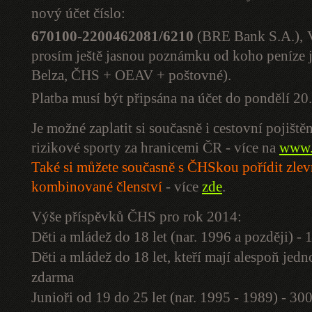
nový účet číslo:
670100-2200462081/6210
(BRE Bank S.A.),
prosím ještě jasnou poznámku od koho peníze jso
Belza, ČHS + OEAV + poštovné).
Platba musí být připsána na účet do pondělí 2
Je možné zaplatit si současně i cestovní pojiště
rizikové sporty za hranicemi ČR - více na
www.
Také si můžete současně s ČHSkou pořídit zle
kombinované členství
- více
zde
.
Výše příspěvků ČHS pro rok 2014:
Děti a mládež do 18 let (nar. 1996 a později) -
Děti a mládež do 18 let, kteří mají alespoň je
zdarma
Junioři od 19 do 25 let (nar. 1995 - 1989) - 30