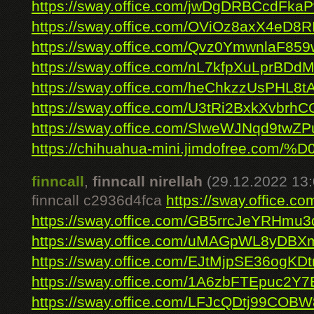
https://sway.office.com/jwDgDRBCcdFka
https://sway.office.com/OViOz8axX4eD8R
https://sway.office.com/Qvz0YmwnlaF85
https://sway.office.com/nL7kfpXuLprBDdM
https://sway.office.com/heChkzzUsPHL8t
https://sway.office.com/U3tRi2BxkXvbrhC
https://sway.office.com/SlweWJNqd9twZP
https://chihuahua-mini.jimdofree.com/%
finncall
,
finncall nirellah
(29.12.2022 13:
finncall c2936d4fca
https://sway.office.
https://sway.office.com/GB5rrcJeYRHmu
https://sway.office.com/uMAGpWL8yDBX
https://sway.office.com/EJtMjpSE36ogKDt
https://sway.office.com/1A6zbFTEpuc2Y7
https://sway.office.com/LFJcQDtj99COB