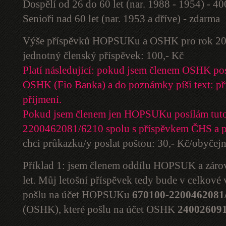
Dospělí od 26 do 60 let (nar. 1988 - 1954) - 4
Senioři nad 60 let (nar. 1953 a dříve) - zdarma
Výše příspěvků HOPSUKu a OSHK pro rok 20
jednotný členský příspěvek: 100,- Kč
Platí následující: pokud jsem členem OSHK po
OSHK (Fio Banka) a do poznámky píši text: př
příjmení.
Pokud jsem členem jen HOPSUKu posílám tuto
2200462081/6210 spolu s příspěvkem ČHS a 
chci průkazku/y poslat poštou: 30,- Kč/obyčej
Příklad 1: jsem členem oddílu HOPSUK a zár
let. Můj letošní příspěvek tedy bude v celkové
pošlu na účet HOPSUKu
670100-2200462081
(OSHK), které pošlu na účet OSHK
240026091