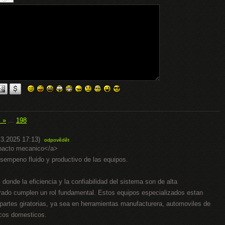
í »
...
198
.3.2025 17:13)
odpovědět
mpacto mecanico</a>
sempeno fluido y productivo de las equipos.
onde la eficiencia y la confiabilidad del sistema son de alta
brado cumplen un rol fundamental. Estos equipos especializados estan
r partes giratorias, ya sea en herramientas manufacturera, automoviles de
icos domesticos.