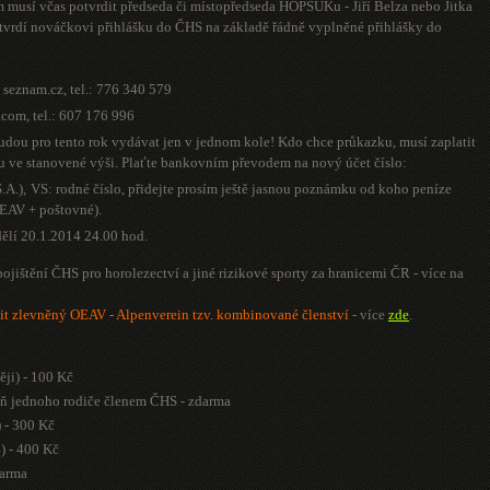
 musí včas potvrdit předseda či místopředseda HOPSUKu - Jiří Belza nebo Jitka
otvrdí nováčkovi přihlášku do ČHS na základě řádně vyplněné přihlášky do
v seznam.cz
, tel.: 776 340 579
l.com
, tel.: 607 176 996
ou pro tento rok vydávat jen v jednom kole! Kdo chce průkazku, musí zaplatit
u ve stanovené výši. Plaťte bankovním převodem na nový účet číslo:
A.),
VS: rodné číslo, přidejte prosím ještě jasnou poznámku od koho peníze
 OEAV + poštovné).
dělí 20.1.2014
24.00 hod.
pojištění ČHS pro horolezectví a jiné rizikové sporty za hranicemi ČR - více na
it zlevněný OEAV - Alpenverein tzv. kombinované členství
- více
zde
.
ěji) - 100 Kč
spoň jednoho rodiče členem ČHS - zdarma
) - 300 Kč
4) - 400 Kč
darma