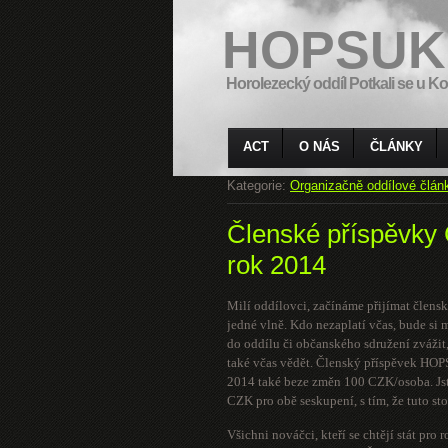
HOPSUK
Horolezecký oddíl Potkali se u Ko
ACT
O NÁS
ČLÁNKY
Kategorie:
Organizačně oddílové člán
Členské příspěvk
rok 2014
Milí oddílovci, začínáme přijímat člen
jedné vlně. Kdo nezaplatí včas, bude si
do oddílu či občanského sdružení zvážit,
také včas vědět. Členský příspěvek HOP
2014 také beze změn 100 CZK/osoba. Jst
CZK pro obě seskupení, s tím, že tuto st
Všichni nováčci, kteří se chtějí stát p