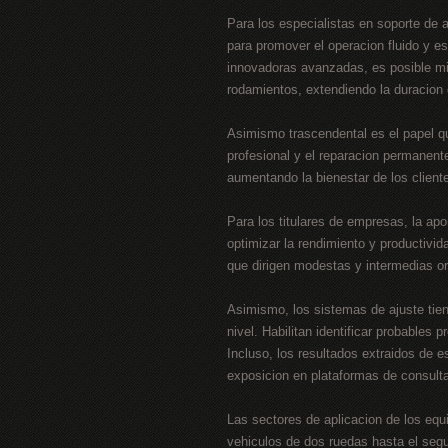
Para los especialistas en soporte de 
para promover el operacion fluido y e
innovadoras avanzadas, es posible mini
rodamientos, extendiendo la duracion
Asimismo trascendental es el papel qu
profesional y el reparacion permanente
aumentando la bienestar de los client
Para los titulares de empresas, la ap
optimizar la rendimiento y productivi
que dirigen modestas y intermedias or
Asimismo, los sistemas de ajuste tien
nivel. Habilitan identificar probables
Incluso, los resultados extraidos de 
exposicion en plataformas de consult
Las sectores de aplicacion de los equ
vehiculos de dos ruedas hasta el segu