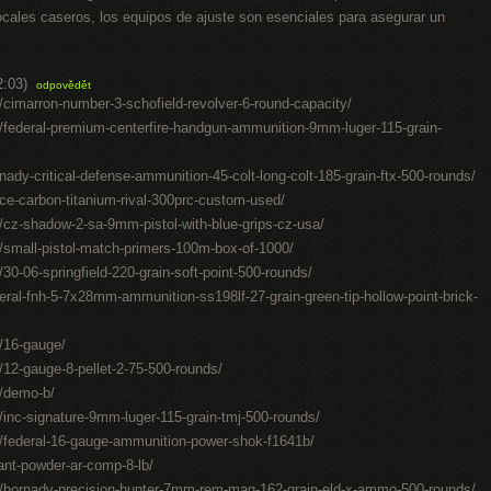
cales caseros, los equipos de ajuste son esenciales para asegurar un
2:03)
odpovědět
cimarron-number-3-schofield-revolver-6-round-capacity/
federal-premium-centerfire-handgun-ammunition-9mm-luger-115-grain-
dy-critical-defense-ammunition-45-colt-long-colt-185-grain-ftx-500-rounds/
ce-carbon-titanium-rival-300prc-custom-used/
cz-shadow-2-sa-9mm-pistol-with-blue-grips-cz-usa/
small-pistol-match-primers-100m-box-of-1000/
0-06-springfield-220-grain-soft-point-500-rounds/
al-fnh-5-7x28mm-ammunition-ss198lf-27-grain-green-tip-hollow-point-brick-
/16-gauge/
12-gauge-8-pellet-2-75-500-rounds/
/demo-b/
inc-signature-9mm-luger-115-grain-tmj-500-rounds/
/federal-16-gauge-ammunition-power-shok-f1641b/
ant-powder-ar-comp-8-lb/
/hornady-precision-hunter-7mm-rem-mag-162-grain-eld-x-ammo-500-rounds/