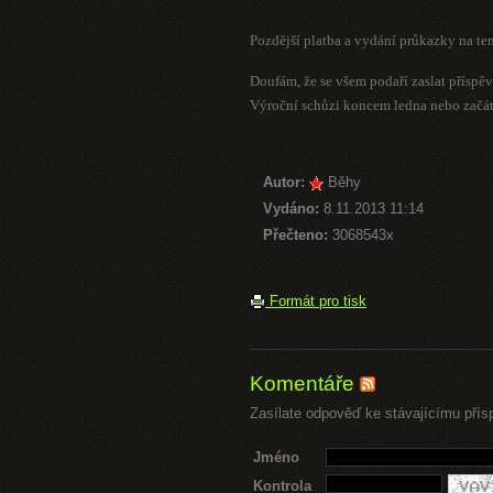
Pozdější platba a vydání průkazky na te
Doufám, že se všem podaří zaslat příspě
Výroční schůzi koncem ledna nebo začát
Autor:
Běhy
Vydáno:
8.11.2013 11:14
Přečteno:
3068543x
Formát pro tisk
Komentáře
Zasílate odpověď ke stávajícímu přís
Jméno
Kontrola