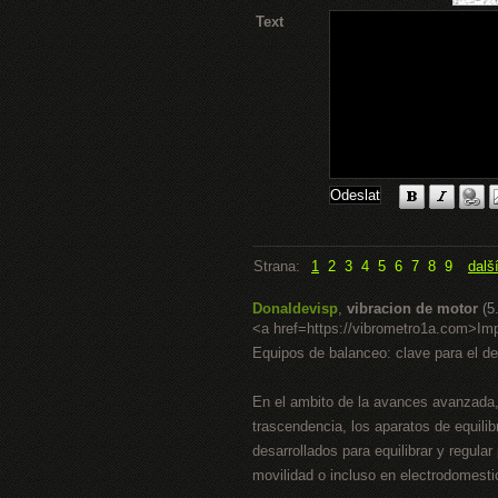
Text
Strana:
1
2
3
4
5
6
7
8
9
dalš
Donaldevisp
,
vibracion de motor
(5
<a href=https://vibrometro1a.com>I
Equipos de balanceo: clave para el de
En el ambito de la avances avanzada, d
trascendencia, los aparatos de equili
desarrollados para equilibrar y regula
movilidad o incluso en electrodomest