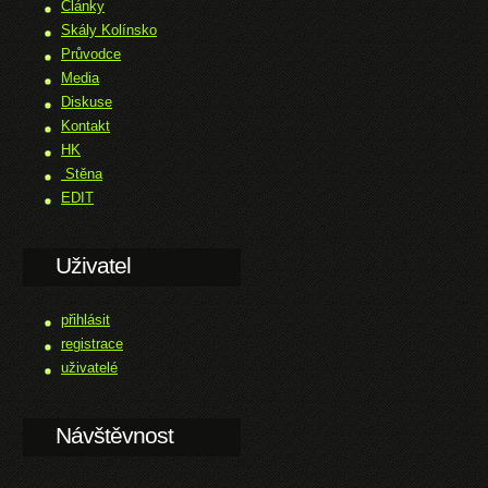
Články
Skály Kolínsko
Průvodce
Media
Diskuse
Kontakt
HK
Stěna
EDIT
Uživatel
přihlásit
registrace
uživatelé
Návštěvnost