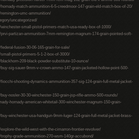
/hornady-match-ammunition-6-5-creedmoor-147-grain-eld-match-box-of-20/
/remington-umc-ammunition/
egory/uncategorized/
winchester-small-pistol-primers-match-usa-ready-box-of-1000/
/prvi-partizan-ammunition-7mm-remington-magnum-174-grain-pointed-soft-
ederal-fusion-30-06-165-grain-for-sale/
mall-pistol-primers-5-1-2-box-of-3000/
blackhorn-209-black-powder-substitute-10-ounce/
/buy-sig-sauer-9mm-v-crown-ammo-147-grain-jacketed-hollow-point-500-
iocchi-shooting-dynamics-ammunition-357-sig-124-grain-full-metal-jacket-
buy-nosler-30-30-winchester-150-grain-jsp-rifle-ammo-500-rounds/
nady-hornady-american-whitetail-300-winchester-magnum-150-grain-
buy-winchester-usa-handgun-9mm-luger-124-grain-full-metal-jacket-brass-
plore-the-wild-west-with-the-cimarron-frontier-revolver/
/trophy-grade-ammunition-270-wsm-140gr-accubond/