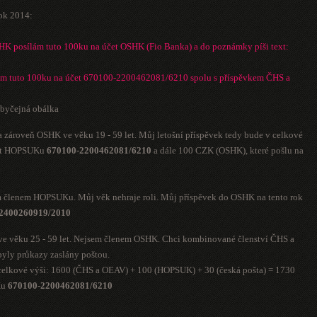
ok 2014:
SHK posílám tuto 100ku na účet OSHK (Fio Banka) a do poznámky píši text:
m tuto 100ku na účet 670100-2200462081/6210 spolu s příspěvkem ČHS a
obyčejná obálka
 zároveň OSHK ve věku 19 - 59 let. Můj letošní příspěvek tedy bude v celkové
účet HOPSUKu
670100-2200462081/6210
a dále 100 CZK (OSHK), které pošlu na
m členem HOPSUKu. Můj věk nehraje roli. Můj příspěvek do OSHK na tento rok
2400260919/2010
ve věku 25 - 59 let. Nejsem členem OSHK. Chci kombinované členství ČHS a
yly průkazy zaslány poštou.
 celkové výši: 1600 (ČHS a OEAV) + 100 (HOPSUK) + 30 (česká pošta) = 1730
Ku
670100-2200462081/6210