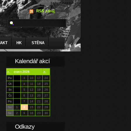
RSS zdroj
AKT
HK
STĚNA
Kalendář akcí
«
srpen 2026
»
Po
3
10
17
24
Út
4
11
18
25
St
5
12
19
26
Čt
6
13
20
27
Pá
7
14
21
28
So
1
8
15
22
29
Ne
2
9
16
23
30
Odkazy