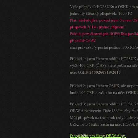
Výše příspěvků HOPSUKu a OSHK pro r
jednotný členský příspěvek: 100,- Kč
Platí následující: pokud jsem členem O
příspěvek 2014 - jméno příjmení.
Pokud jsem členem jen HOPSUKu posílá
případně OEAV.
chci průkazku/y poslat poštou: 30,- Kč/
Příklad 1: jsem členem oddílu HOPSUK a
výši: 400 CZK (ČHS), které pošlu na 
účet OSHK
2400260919/2010
Příklad 2: jsem členem OSHK, ale nejse
bude 100 CZK a zašlu ho na účet OSHK
Příklad 3: jsem členem oddílu HOPSUK 
OEAV Alpenverein. Dále žádám, aby mi b
Můj příspěvek na tento rok tedy bude v
CZK. Tuto částku zašlu na účet HOPSU
O pojištění pro členy OEAV Alpy.