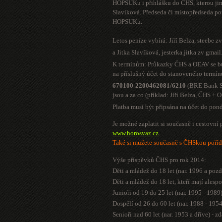
HOPSUKu i přihlášku do ČHS, kterou jim
Slavíková. Předseda či místopředseda p
HOPSUKu.
Letos peníze vybírá: Jiří Belza,
steebe z
a Jitka Slavíková,
jesterka.jitka zv gmai
K termínům: Průkazky ČHS a OEAV se bud
na příslušný účet do stanoveného termín
670100-2200462081/6210
(BRE Bank S.
jsou a za co (příklad: Jiří Belza, ČHS +
Platba musí být připsána na účet do pon
Je možné zaplatit si současně i cestovní 
www.horosvaz.cz
.
Také si můžete současně s ČHSkou poříd
Výše příspěvků ČHS pro rok 2014:
Děti a mládež do 18 let (nar. 1996 a pozd
Děti a mládež do 18 let, kteří mají ale
Junioři od 19 do 25 let (nar. 1995 - 1989
Dospělí od 26 do 60 let (nar. 1988 - 195
Senioři nad 60 let (nar. 1953 a dříve) - z