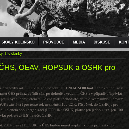
lína
SKÁLY KOLÍNSKO
PRŮVODCE
MEDIA
DISKUSE
KONT
ky
,
HK články
y ČHS, OEAV, HOPSUK a OSHK pro
ské příspěvky od 11.11.2013 do
pondělí 20.1.2014
24.00 hod
. Tentokrát pouze v
 muset ČHS průkaz vyřídit sám po dohodě s vedením ČHS a v případě příspěvků
 jestli být či nebýt členem. Pokud platit nehodláte, dejte o svém úmyslu prosím
SUKu zůstává i pro tento rok nezměněn 100 CZK. Příspěvek do OSHK je pro
e-li členem obou organizací (HOPSUK i OSHK) platíte jen jednou, tzn. jen 100
ovku pošlete zvlášť na účet OSHK.
ro rok 2014 členy HOPSUKu a ČHS budou muset vyplnit kromě přihlášky do