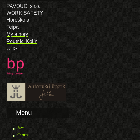
PAVOUCI s.r.o.
WORK SAFETY
Horoškola
Tejpa
My a hory
Poutníci Kolín
ČHS
Menu
Act
O nás