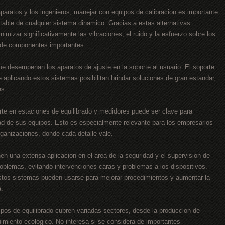
aparatos y los ingenieros, manejar con equipos de calibracion es importante
stable de cualquier sistema dinamico. Gracias a estas alternativas
mizar significativamente las vibraciones, el ruido y la esfuerzo sobre los
 de componentes importantes.
e desempenan los aparatos de ajuste en la soporte al usuario. El soporte
 aplicando estos sistemas posibilitan brindar soluciones de gran estandar,
es.
orte en estaciones de equilibrado y medidores puede ser clave para
dad de sus equipos. Esto es especialmente relevante para los empresarios
ganizaciones, donde cada detalle vale.
en una extensa aplicacion en el area de la seguridad y el supervision de
 problemas, evitando intervenciones caras y problemas a los dispositivos.
estos sistemas pueden usarse para mejorar procedimientos y aumentar la
a.
ipos de equilibrado cubren variadas sectores, desde la produccion de
imiento ecologico. No interesa si se considera de importantes