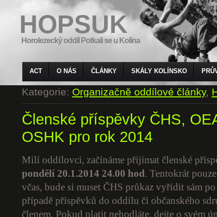
HOPSUK
Horolezecký oddíl Potkali se u Kolína
ACT
O NÁS
ČLÁNKY
SKÁLY KOLÍNSKO
PRŮ
Kategorie:
Organizačně oddílové články
,
H
Členské příspěvky ČHS, O
OSHK pro rok 2014
Milí oddílovci, začínáme přijímat členské pří
pondělí 20.1.2014
24.00 hod
. Tentokrát pouze
včas, bude si muset ČHS průkaz vyřídit sám p
případě příspěvků do oddílu či občanského sdruž
členem. Pokud platit nehodláte, dejte o svém ú