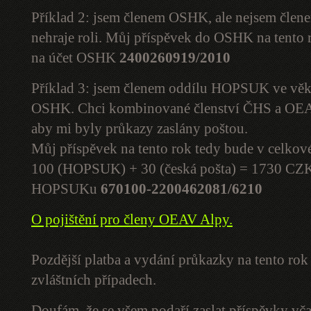
Příklad 2: jsem členem OSHK, ale nejsem čl
nehraje roli. Můj příspěvek do OSHK na tento
na účet OSHK
2400260919/2010
Příklad 3: jsem členem oddílu HOPSUK ve věku
OSHK. Chci kombinované členství ČHS a OEAV
aby mi byly průkazy zaslány poštou.
Můj příspěvek na tento rok tedy bude v celko
100 (HOPSUK) + 30 (česká pošta) = 1730 CZK. 
HOPSUKu
670100-2200462081/6210
O pojištění pro členy OEAV Alpy.
Pozdější platba a vydání průkazky na tento ro
zvláštních případech.
Doufám, že se všem podaří zaslat příspěvky vč