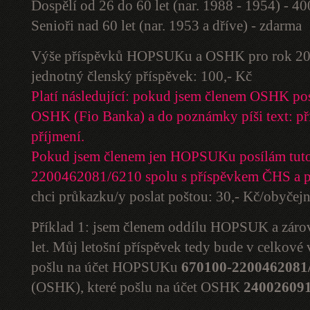
Dospělí od 26 do 60 let (nar. 1988 - 1954) - 4
Senioři nad 60 let (nar. 1953 a dříve) - zdarma
Výše příspěvků HOPSUKu a OSHK pro rok 20
jednotný členský příspěvek: 100,- Kč
Platí následující: pokud jsem členem OSHK po
OSHK (Fio Banka) a do poznámky píši text: př
příjmení.
Pokud jsem členem jen HOPSUKu posílám tuto
2200462081/6210 spolu s příspěvkem ČHS a 
chci průkazku/y poslat poštou: 30,- Kč/obyčej
Příklad 1: jsem členem oddílu HOPSUK a zár
let. Můj letošní příspěvek tedy bude v celkové
pošlu na účet HOPSUKu
670100-2200462081
(OSHK), které pošlu na účet OSHK
240026091