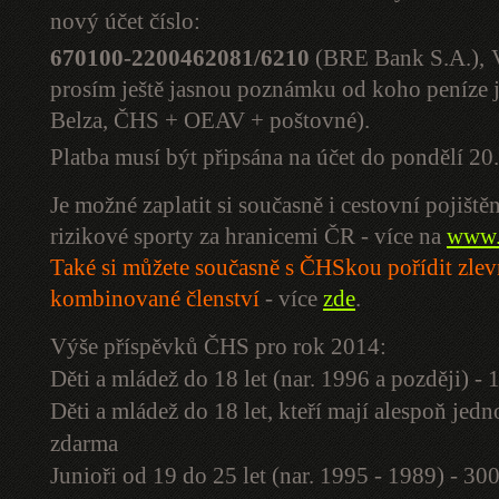
nový účet číslo:
670100-2200462081/6210
(BRE Bank S.A.),
prosím ještě jasnou poznámku od koho peníze jso
Belza, ČHS + OEAV + poštovné).
Platba musí být připsána na účet do pondělí 2
Je možné zaplatit si současně i cestovní pojiště
rizikové sporty za hranicemi ČR - více na
www.
Také si můžete současně s ČHSkou pořídit zle
kombinované členství
- více
zde
.
Výše příspěvků ČHS pro rok 2014:
Děti a mládež do 18 let (nar. 1996 a později) -
Děti a mládež do 18 let, kteří mají alespoň je
zdarma
Junioři od 19 do 25 let (nar. 1995 - 1989) - 30