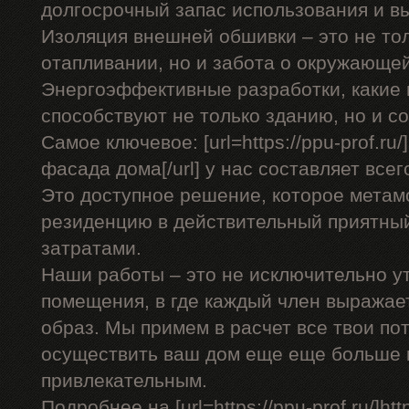
долгосрочный запас использования и в
Изоляция внешней обшивки – это не тол
отапливании, но и забота о окружающей
Энергоэффективные разработки, какие 
способствуют не только зданию, но и 
Самое ключевое: [url=https://ppu-prof.r
фасада дома[/url] у нас составляет всего
Это доступное решение, которое мета
резиденцию в действительный приятны
затратами.
Наши работы – это не исключительно у
помещения, в где каждый член выражае
образ. Мы примем в расчет все твои по
осуществить ваш дом еще еще больше
привлекательным.
Подробнее на [url=https://ppu-prof.ru/]http: