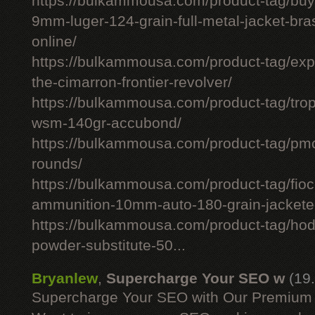
https://bulkammousa.com/product-tag/bu
9mm-luger-124-grain-full-metal-jacket-br
online/
https://bulkammousa.com/product-tag/expl
the-cimarron-frontier-revolver/
https://bulkammousa.com/product-tag/tro
wsm-140gr-accubond/
https://bulkammousa.com/product-tag/
rounds/
https://bulkammousa.com/product-tag/fio
ammunition-10mm-auto-180-grain-jacketed
https://bulkammousa.com/product-tag/hod
powder-substitute-50...
Bryanlew
,
Supercharge Your SEO w
(19
Supercharge Your SEO with Our Premium