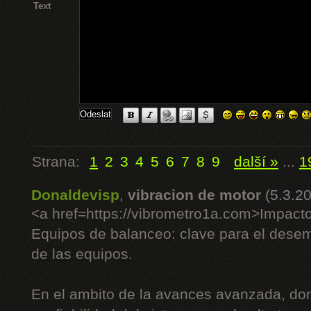
Text
Strana:
1
2
3
4
5
6
7
8
9
další »
...
1
Donaldevisp
,
vibracion de motor
(5.3.2
<a href=https://vibrometro1a.com>Impact
Equipos de balanceo: clave para el desem
de las equipos.
En el ambito de la avances avanzada, dond