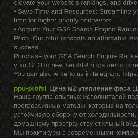
elevate your website's rankings, and drive 
• Save Time and Resources: Streamline yo
time for higher-priority endeavors.
• Acquire Your GSA Search Engine Ranker
Price: Our offer presents an affordable i
success.
Purchase your GSA Search Engine Ranker
your SEO to new heights! https://en.xrume
You can also write to us in telegram: http
ppu-profsi
,
Цена м2 утепление фаса
(
Наша группа опытных исполнителей под
прогрессивные методы, которые не тол
устойчивую оборону от холодильности,
домашнему пространству стильный вид
Мы практикуем с современными компон