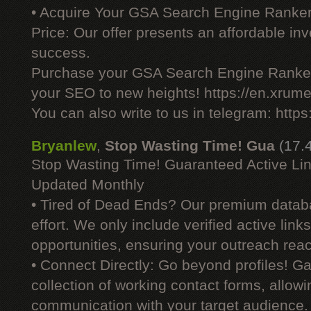
• Acquire Your GSA Search Engine Ranker
Price: Our offer presents an affordable i
success.
Purchase your GSA Search Engine Ranker
your SEO to new heights! https://en.xrume
You can also write to us in telegram: http
Bryanlew
,
Stop Wasting Time! Gua
(17.
Stop Wasting Time! Guaranteed Active Li
Updated Monthly
• Tired of Dead Ends? Our premium datab
effort. We only include verified active link
opportunities, ensuring your outreach reac
• Connect Directly: Go beyond profiles! G
collection of working contact forms, allowin
communication with your target audience.