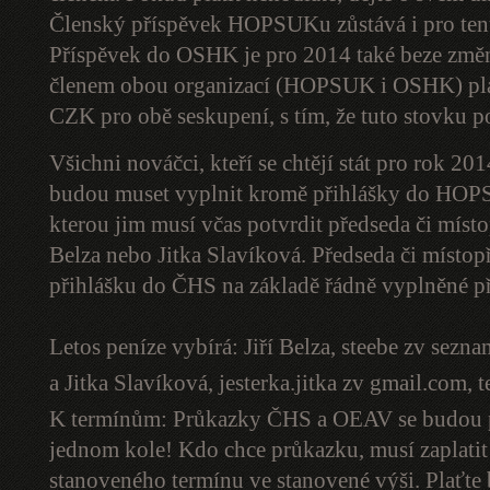
Členský příspěvek HOPSUKu zůstává i pro te
Příspěvek do OSHK je pro 2014 také beze změn
členem obou organizací (HOPSUK i OSHK) platí
CZK pro obě seskupení, s tím, že tuto stovku p
Všichni nováčci, kteří se chtějí stát pro rok
budou muset vyplnit kromě přihlášky do HOP
kterou jim musí včas potvrdit předseda či mís
Belza nebo Jitka Slavíková. Předseda či místo
přihlášku do ČHS na základě řádně vyplněné
Letos peníze vybírá: Jiří Belza,
steebe zv sezna
a Jitka Slavíková,
jesterka.jitka zv gmail.com
, 
K termínům: Průkazky ČHS a OEAV se budou pr
jednom kole! Kdo chce průkazku, musí zaplatit 
stanoveného termínu ve stanovené výši. Plaťt