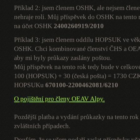
Příklad 2: jsem členem OSHK, ale nejsem čl
nehraje roli. Můj příspěvek do OSHK na tento
na účet OSHK
2400260919/2010
Příklad 3: jsem členem oddílu HOPSUK ve věku
OSHK. Chci kombinované členství ČHS a OEAV
aby mi byly průkazy zaslány poštou.
Můj příspěvek na tento rok tedy bude v celko
100 (HOPSUK) + 30 (česká pošta) = 1730 CZK. 
HOPSUKu
670100-2200462081/6210
O pojištění pro členy OEAV Alpy.
Pozdější platba a vydání průkazky na tento ro
zvláštních případech.
Doufám, že se všem podaří zaslat příspěvky vč