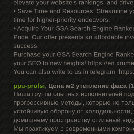
elevate your website's rankings, and drive 
• Save Time and Resources: Streamline yo
time for higher-priority endeavors.
• Acquire Your GSA Search Engine Ranker
Price: Our offer presents an affordable i
success.
Purchase your GSA Search Engine Ranker
your SEO to new heights! https://en.xrume
You can also write to us in telegram: http
ppu-profsi
,
Цена м2 утепление фаса
(
Наша группа опытных исполнителей под
прогрессивные методы, которые не тол
устойчивую оборону от холодильности,
домашнему пространству стильный вид
Мы практикуем с современными компон