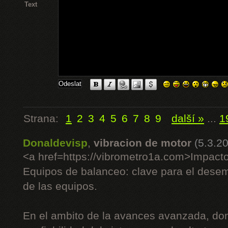
Text
Strana:
1
2
3
4
5
6
7
8
9
další »
...
1
Donaldevisp
,
vibracion de motor
(5.3.2
<a href=https://vibrometro1a.com>Impact
Equipos de balanceo: clave para el desem
de las equipos.
En el ambito de la avances avanzada, dond