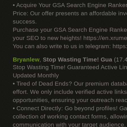
• Acquire Your GSA Search Engine Ranker
Price: Our offer presents an affordable i
success.
Purchase your GSA Search Engine Ranker
your SEO to new heights! https://en.xrume
You can also write to us in telegram: http
Bryanlew
,
Stop Wasting Time! Gua
(17.
Stop Wasting Time! Guaranteed Active Li
Updated Monthly
• Tired of Dead Ends? Our premium datab
effort. We only include verified active link
opportunities, ensuring your outreach reac
• Connect Directly: Go beyond profiles! G
collection of working contact forms, allowin
communication with your target audience.