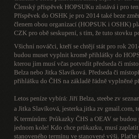
Členský příspěvek HOPSUKu zůstává i pro te
Příspěvek do OSHK je pro 2014 také beze změn
členem obou organizací (HOPSUK i OSHK) platí
CZK pro obě seskupení, s tím, že tuto stovku p
Všichni nováčci, kteří se chtějí stát pro rok
budou muset vyplnit kromě přihlášky do HOP
kterou jim musí včas potvrdit předseda či mís
Belza nebo Jitka Slavíková. Předseda či místo
přihlášku do ČHS na základě řádně vyplněné
Letos peníze vybírá: Jiří Belza,
steebe zv sezna
a Jitka Slavíková,
jesterka.jitka zv gmail.com
, 
K termínům: Průkazky ČHS a OEAV se budou pr
jednom kole! Kdo chce průkazku, musí zaplatit 
stanoveného termínu ve stanovené výši. Plaťt