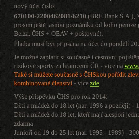
nový účet číslo:
670100-2200462081/6210
(BRE Bank S.A.),
prosím ještě jasnou poznámku od koho peníze jso
Belza, ČHS + OEAV + poštovné).
Platba musí být připsána na účet do pondělí 2
Je možné zaplatit si současně i cestovní pojiště
rizikové sporty za hranicemi ČR - více na
www.
Také si můžete současně s ČHSkou pořídit zle
kombinované členství
- více
zde
.
Výše příspěvků ČHS pro rok 2014:
Děti a mládež do 18 let (nar. 1996 a později) -
Děti a mládež do 18 let, kteří mají alespoň je
zdarma
Junioři od 19 do 25 let (nar. 1995 - 1989) - 30