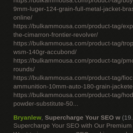
https://bulkammousa.com/product-tag/bu
9mm-luger-124-grain-full-metal-jacket-br
online/
https://bulkammousa.com/product-tag/expl
the-cimarron-frontier-revolver/
https://bulkammousa.com/product-tag/tro
wsm-140gr-accubond/
https://bulkammousa.com/product-tag/
rounds/
https://bulkammousa.com/product-tag/fio
ammunition-10mm-auto-180-grain-jacketed
https://bulkammousa.com/product-tag/hod
powder-substitute-50...
Bryanlew
,
Supercharge Your SEO w
(19
Supercharge Your SEO with Our Premium