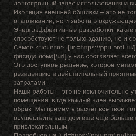
долгосрочный запас использования и в
Изоляция внешней обшивки – это не тол
отапливании, но и забота о окружающей
Энергоэффективные разработки, какие 
способствуют не только зданию, но и 
Самое ключевое: [url=https://ppu-prof.r
фасада дома[/url] у нас составляет всего
Это доступное решение, которое мета
резиденцию в действительный приятны
затратами.
Наши работы – это не исключительно у
помещения, в где каждый член выражае
образ. Мы примем в расчет все твои по
осуществить ваш дом еще еще больше
привлекательным.
Подробнее на [url=https://ppu-prof.ru/]http: