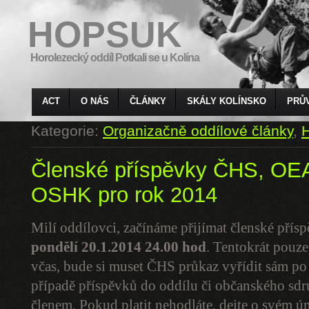
HOPSUK
Horolezecký oddíl Potkali se u Kolína
ACT
O NÁS
ČLÁNKY
SKÁLY KOLÍNSKO
PRŮ
Kategorie:
Organizačně oddílové články
,
H
Členské příspěvky ČHS, O
OSHK pro rok 2014
Milí oddílovci, začínáme přijímat členské pří
pondělí 20.1.2014
24.00 hod
. Tentokrát pouze
včas, bude si muset ČHS průkaz vyřídit sám p
případě příspěvků do oddílu či občanského sdruž
členem. Pokud platit nehodláte, dejte o svém ú