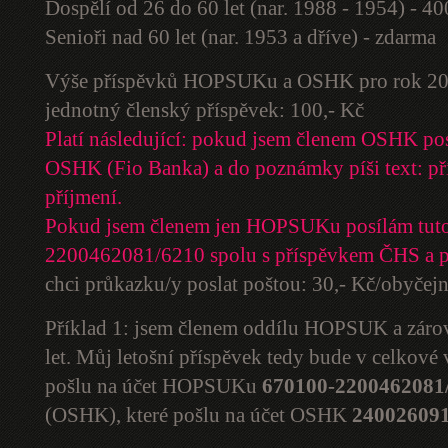
Dospělí od 26 do 60 let (nar. 1988 - 1954) - 4
Senioři nad 60 let (nar. 1953 a dříve) - zdarma
Výše příspěvků HOPSUKu a OSHK pro rok 20
jednotný členský příspěvek: 100,- Kč
Platí následující: pokud jsem členem OSHK po
OSHK (Fio Banka) a do poznámky píši text: př
příjmení.
Pokud jsem členem jen HOPSUKu posílám tuto
2200462081/6210 spolu s příspěvkem ČHS a 
chci průkazku/y poslat poštou: 30,- Kč/obyčej
Příklad 1: jsem členem oddílu HOPSUK a zár
let. Můj letošní příspěvek tedy bude v celkové
pošlu na účet HOPSUKu
670100-2200462081
(OSHK), které pošlu na účet OSHK
240026091