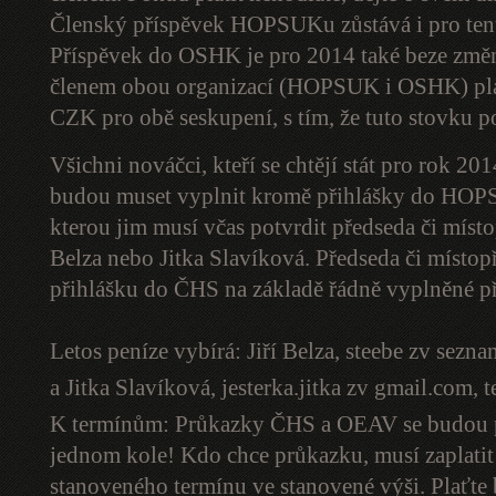
Členský příspěvek HOPSUKu zůstává i pro te
Příspěvek do OSHK je pro 2014 také beze změn
členem obou organizací (HOPSUK i OSHK) platí
CZK pro obě seskupení, s tím, že tuto stovku p
Všichni nováčci, kteří se chtějí stát pro rok
budou muset vyplnit kromě přihlášky do HOP
kterou jim musí včas potvrdit předseda či mís
Belza nebo Jitka Slavíková. Předseda či místo
přihlášku do ČHS na základě řádně vyplněné
Letos peníze vybírá: Jiří Belza,
steebe zv sezna
a Jitka Slavíková,
jesterka.jitka zv gmail.com
, 
K termínům: Průkazky ČHS a OEAV se budou pr
jednom kole! Kdo chce průkazku, musí zaplatit 
stanoveného termínu ve stanovené výši. Plaťt