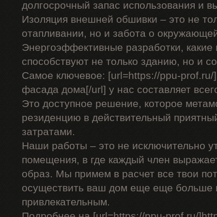
долгосрочный запас использования и в
Изоляция внешней обшивки – это не тол
отапливании, но и забота о окружающей
Энергоэффективные разработки, какие 
способствуют не только зданию, но и 
Самое ключевое: [url=https://ppu-prof.r
фасада дома[/url] у нас составляет всего
Это доступное решение, которое мета
резиденцию в действительный приятны
затратами.
Наши работы – это не исключительно у
помещения, в где каждый член выражае
образ. Мы примем в расчет все твои по
осуществить ваш дом еще еще больше
привлекательным.
Подробнее на [url=https://ppu-prof.ru/]http: