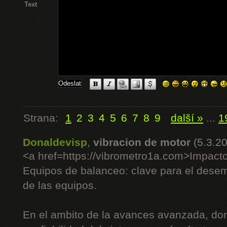
Text
Strana:
1
2
3
4
5
6
7
8
9
další »
...
1
Donaldevisp
,
vibracion de motor
(5.3.2
<a href=https://vibrometro1a.com>Impact
Equipos de balanceo: clave para el desem
de las equipos.
En el ambito de la avances avanzada, dond