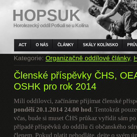
HOPSUK
Horolezecký oddíl Potkali se u Kolína
ACT
O NÁS
ČLÁNKY
SKÁLY KOLÍNSKO
PRŮ
Kategorie:
Organizačně oddílové články
,
H
Členské příspěvky ČHS, O
OSHK pro rok 2014
Milí oddílovci, začínáme přijímat členské pří
pondělí 20.1.2014
24.00 hod
. Tentokrát pouze
včas, bude si muset ČHS průkaz vyřídit sám p
případě příspěvků do oddílu či občanského sdruž
členem. Pokud platit nehodláte, dejte o svém ú