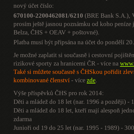
nový účet číslo:
670100-2200462081/6210
(BRE Bank S.A.),
prosím ještě jasnou poznámku od koho peníze jso
Belza, ČHS + OEAV + poštovné).
Platba musí být připsána na účet do pondělí 2
Je možné zaplatit si současně i cestovní pojiště
rizikové sporty za hranicemi ČR - více na
www.
Také si můžete současně s ČHSkou pořídit zle
kombinované členství
- více
zde
.
Výše příspěvků ČHS pro rok 2014:
Děti a mládež do 18 let (nar. 1996 a později) -
Děti a mládež do 18 let, kteří mají alespoň je
zdarma
Junioři od 19 do 25 let (nar. 1995 - 1989) - 30