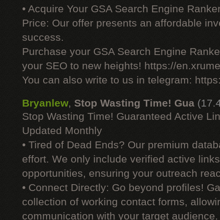
• Acquire Your GSA Search Engine Ranker
Price: Our offer presents an affordable i
success.
Purchase your GSA Search Engine Ranker
your SEO to new heights! https://en.xrume
You can also write to us in telegram: http
Bryanlew
,
Stop Wasting Time! Gua
(17.
Stop Wasting Time! Guaranteed Active Li
Updated Monthly
• Tired of Dead Ends? Our premium datab
effort. We only include verified active link
opportunities, ensuring your outreach reac
• Connect Directly: Go beyond profiles! G
collection of working contact forms, allowin
communication with your target audience.