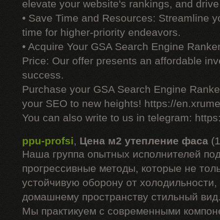
elevate your website's rankings, and drive 
• Save Time and Resources: Streamline yo
time for higher-priority endeavors.
• Acquire Your GSA Search Engine Ranker
Price: Our offer presents an affordable i
success.
Purchase your GSA Search Engine Ranker
your SEO to new heights! https://en.xrume
You can also write to us in telegram: http
ppu-profsi
,
Цена м2 утепление фаса
(
Наша группа опытных исполнителей под
прогрессивные методы, которые не тол
устойчивую оборону от холодильности,
домашнему пространству стильный вид
Мы практикуем с современными компон