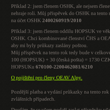
Příklad 2: jsem členem OSHK, ale nejsem čl
nehraje roli. Můj příspěvek do OSHK na tento
na účet OSHK
2400260919/2010
Příklad 3: jsem členem oddílu HOPSUK ve věku
OSHK. Chci kombinované členství ČHS a OEAV
aby mi byly průkazy zaslány poštou.
Můj příspěvek na tento rok tedy bude v celko
100 (HOPSUK) + 30 (česká pošta) = 1730 CZK. 
HOPSUKu
670100-2200462081/6210
O pojištění pro členy OEAV Alpy.
Pozdější platba a vydání průkazky na tento ro
zvláštních případech.
Doufám, že se všem podaří zaslat příspěvky vč