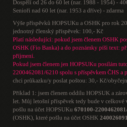
Dospělí od 26 do 60 let (nar. 1988 - 1954) - 4
Senioři nad 60 let (nar. 1953 a dříve) - zdarma
Výše příspěvků HOPSUKu a OSHK pro rok 20
jednotný členský příspěvek: 100,- Kč
Platí následující: pokud jsem členem OSHK po
OSHK (Fio Banka) a do poznámky píši text: př
příjmení.
Pokud jsem členem jen HOPSUKu posílám tuto
2200462081/6210 spolu s příspěvkem ČHS a 
chci průkazku/y poslat poštou: 30,- Kč/obyčej
Příklad 1: jsem členem oddílu HOPSUK a zár
let. Můj letošní příspěvek tedy bude v celkové
pošlu na účet HOPSUKu
670100-2200462081
(OSHK), které pošlu na účet OSHK
240026091