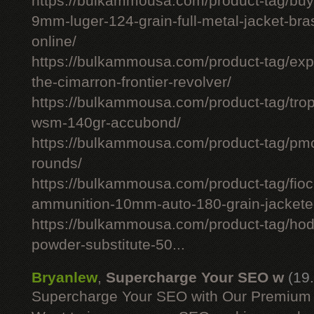
https://bulkammousa.com/product-tag/bu
9mm-luger-124-grain-full-metal-jacket-br
online/
https://bulkammousa.com/product-tag/expl
the-cimarron-frontier-revolver/
https://bulkammousa.com/product-tag/tro
wsm-140gr-accubond/
https://bulkammousa.com/product-tag/
rounds/
https://bulkammousa.com/product-tag/fio
ammunition-10mm-auto-180-grain-jacketed
https://bulkammousa.com/product-tag/hod
powder-substitute-50...
Bryanlew
,
Supercharge Your SEO w
(19
Supercharge Your SEO with Our Premium