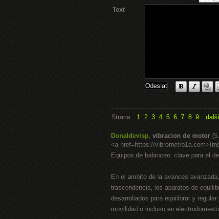
Text
Strana:
1
2
3
4
5
6
7
8
9
dalš
Donaldevisp
,
vibracion de motor
(5
<a href=https://vibrometro1a.com>I
Equipos de balanceo: clave para el de
En el ambito de la avances avanzada, d
trascendencia, los aparatos de equili
desarrollados para equilibrar y regula
movilidad o incluso en electrodomest