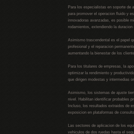
Para los especialistas en soporte de 
para promover el operacion fluido y e
innovadoras avanzadas, es posible mini
rodamientos, extendiendo la duracion
Asimismo trascendental es el papel qu
profesional y el reparacion permanente
aumentando la bienestar de los client
Para los titulares de empresas, la ap
optimizar la rendimiento y productivi
que dirigen modestas y intermedias or
Asimismo, los sistemas de ajuste tien
nivel. Habilitan identificar probables
Incluso, los resultados extraidos de 
exposicion en plataformas de consult
Las sectores de aplicacion de los equ
vehiculos de dos ruedas hasta el segu