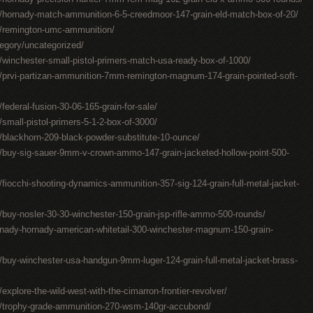
/hornady-match-ammunition-6-5-creedmoor-147-grain-eld-match-box-of-20/
/remington-umc-ammunition/
egory/uncategorized/
winchester-small-pistol-primers-match-usa-ready-box-of-1000/
/prvi-partizan-ammunition-7mm-remington-magnum-174-grain-pointed-soft-
ederal-fusion-30-06-165-grain-for-sale/
mall-pistol-primers-5-1-2-box-of-3000/
blackhorn-209-black-powder-substitute-10-ounce/
/buy-sig-sauer-9mm-v-crown-ammo-147-grain-jacketed-hollow-point-500-
iocchi-shooting-dynamics-ammunition-357-sig-124-grain-full-metal-jacket-
buy-nosler-30-30-winchester-150-grain-jsp-rifle-ammo-500-rounds/
nady-hornady-american-whitetail-300-winchester-magnum-150-grain-
buy-winchester-usa-handgun-9mm-luger-124-grain-full-metal-jacket-brass-
plore-the-wild-west-with-the-cimarron-frontier-revolver/
/trophy-grade-ammunition-270-wsm-140gr-accubond/