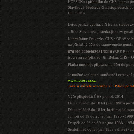
HOPSUKu i přihlášku do ČHS, kterou jim
Slavíková. Předseda či místopředseda p
HOPSUKu.
Letos peníze vybírá: Jiří Belza,
steebe z
a Jitka Slavíková,
jesterka.jitka zv gmai
K termínům: Průkazky ČHS a OEAV se bud
na příslušný účet do stanoveného termín
670100-2200462081/6210
(BRE Bank S.
jsou a za co (příklad: Jiří Belza, ČHS +
Platba musí být připsána na účet do pon
Je možné zaplatit si současně i cestovní 
www.horosvaz.cz
.
Také si můžete současně s ČHSkou poříd
Výše příspěvků ČHS pro rok 2014:
Děti a mládež do 18 let (nar. 1996 a pozd
Děti a mládež do 18 let, kteří mají ale
Junioři od 19 do 25 let (nar. 1995 - 1989
Dospělí od 26 do 60 let (nar. 1988 - 195
Senioři nad 60 let (nar. 1953 a dříve) - z