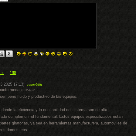
í »
...
198
.3.2025 17:13)
odpovědět
mpacto mecanico</a>
sempeno fluido y productivo de las equipos.
onde la eficiencia y la confiabilidad del sistema son de alta
brado cumplen un rol fundamental. Estos equipos especializados estan
r partes giratorias, ya sea en herramientas manufacturera, automoviles de
icos domesticos.