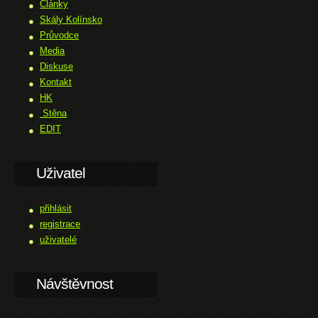
Články
Skály Kolínsko
Průvodce
Media
Diskuse
Kontakt
HK
Stěna
EDIT
Uživatel
přihlásit
registrace
uživatelé
Návštěvnost