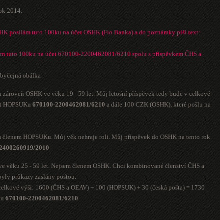
ok 2014:
SHK posílám tuto 100ku na účet OSHK (Fio Banka) a do poznámky píši text:
m tuto 100ku na účet 670100-2200462081/6210 spolu s příspěvkem ČHS a
obyčejná obálka
 zároveň OSHK ve věku 19 - 59 let. Můj letošní příspěvek tedy bude v celkové
účet HOPSUKu
670100-2200462081/6210
a dále 100 CZK (OSHK), které pošlu na
m členem HOPSUKu. Můj věk nehraje roli. Můj příspěvek do OSHK na tento rok
2400260919/2010
ve věku 25 - 59 let. Nejsem členem OSHK. Chci kombinované členství ČHS a
yly průkazy zaslány poštou.
 celkové výši: 1600 (ČHS a OEAV) + 100 (HOPSUK) + 30 (česká pošta) = 1730
Ku
670100-2200462081/6210