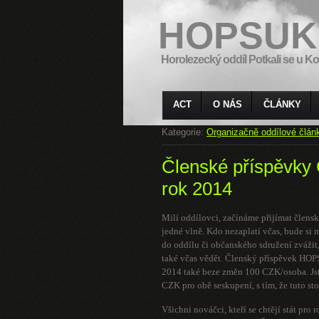
HOPSUK
Horolezecký oddíl Potkali se u Ko
ACT
O NÁS
ČLÁNKY
Kategorie:
Organizačně oddílové člán
Členské příspěvk
rok 2014
Milí oddílovci, začínáme přijímat člen
jedné vlně. Kdo nezaplatí včas, bude si
do oddílu či občanského sdružení zvážit,
také včas vědět. Členský příspěvek HOP
2014 také beze změn 100 CZK/osoba. Jst
CZK pro obě seskupení, s tím, že tuto st
Všichni nováčci, kteří se chtějí stát p