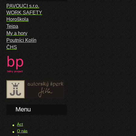
PAVOUCI s.r.o.
WORK SAFETY
Horoškola
Tejpa
My a hory
Poutníci Kolín
ČHS
Menu
Act
O nás