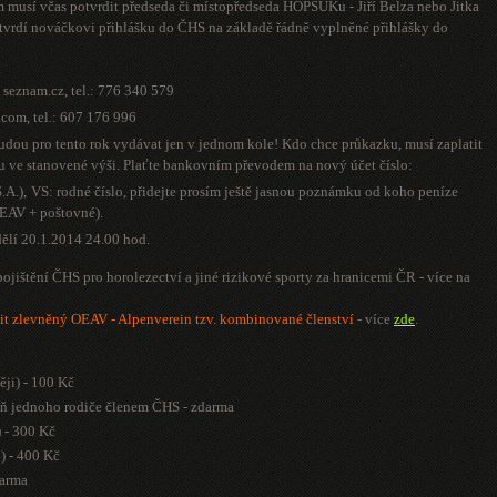
 musí včas potvrdit předseda či místopředseda HOPSUKu - Jiří Belza nebo Jitka
otvrdí nováčkovi přihlášku do ČHS na základě řádně vyplněné přihlášky do
v seznam.cz
, tel.: 776 340 579
l.com
, tel.: 607 176 996
ou pro tento rok vydávat jen v jednom kole! Kdo chce průkazku, musí zaplatit
u ve stanovené výši. Plaťte bankovním převodem na nový účet číslo:
A.),
VS: rodné číslo, přidejte prosím ještě jasnou poznámku od koho peníze
 OEAV + poštovné).
dělí 20.1.2014
24.00 hod.
pojištění ČHS pro horolezectví a jiné rizikové sporty za hranicemi ČR - více na
it zlevněný OEAV - Alpenverein tzv. kombinované členství
- více
zde
.
ěji) - 100 Kč
spoň jednoho rodiče členem ČHS - zdarma
) - 300 Kč
4) - 400 Kč
darma