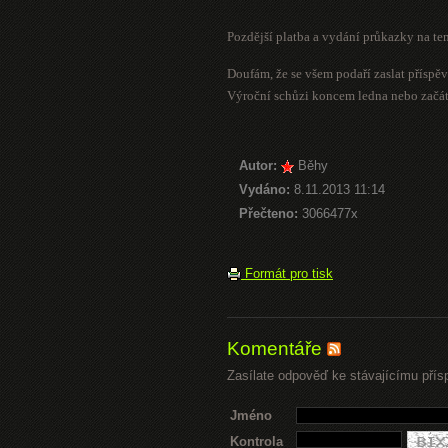
Pozdější platba a vydání průkazky na te
Doufám, že se všem podaří zaslat příspě
Výroční schůzi koncem ledna nebo začát
Autor:
Běhy
Vydáno:
8.11.2013 11:14
Přečteno:
3066477x
Formát pro tisk
Komentáře
Zasílate odpověď ke stávajícímu přís
Jméno
Kontrola