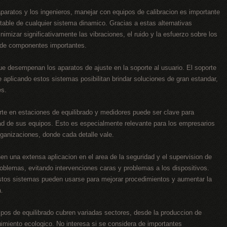
aparatos y los ingenieros, manejar con equipos de calibracion es importante
stable de cualquier sistema dinamico. Gracias a estas alternativas
mizar significativamente las vibraciones, el ruido y la esfuerzo sobre los
 de componentes importantes.
e desempenan los aparatos de ajuste en la soporte al usuario. El soporte
 aplicando estos sistemas posibilitan brindar soluciones de gran estandar,
es.
orte en estaciones de equilibrado y medidores puede ser clave para
dad de sus equipos. Esto es especialmente relevante para los empresarios
ganizaciones, donde cada detalle vale.
en una extensa aplicacion en el area de la seguridad y el supervision de
 problemas, evitando intervenciones caras y problemas a los dispositivos.
estos sistemas pueden usarse para mejorar procedimientos y aumentar la
a.
ipos de equilibrado cubren variadas sectores, desde la produccion de
imiento ecologico. No interesa si se considera de importantes