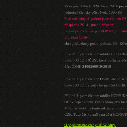
Výše příspěvků HOPSUKu a OSHK pro r
jednotný členský příspěvek: 100,- Kč
Platí následující: pokud jsem členem O
příspěvek 2014 - jméno příjmení.
Pokud jsem členem jen HOPSUKu posílá
případně OEAV.
chci průkazku/y poslat poštou: 30,- Kč/
Příklad 1: jsem členem oddílu HOPSUK a
výši: 400 CZK (ČHS), které pošlu na 
účet OSHK
2400260919/2010
Příklad 2: jsem členem OSHK, ale nejse
bude 100 CZK a zašlu ho na účet OSHK
Příklad 3: jsem členem oddílu HOPSUK 
OEAV Alpenverein. Dále žádám, aby mi b
Můj příspěvek na tento rok tedy bude v
CZK. Tuto částku zašlu na účet HOPSU
O pojištění pro členy OEAV Alpy.