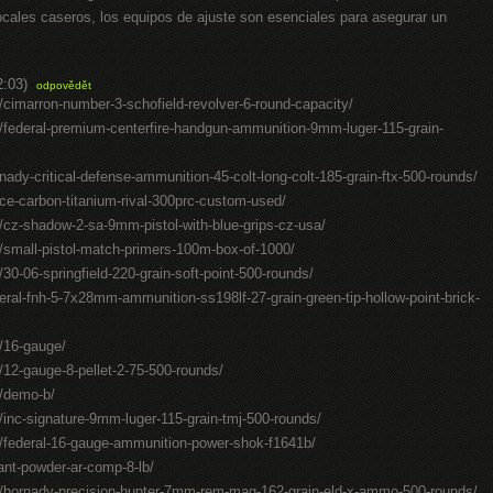
cales caseros, los equipos de ajuste son esenciales para asegurar un
2:03)
odpovědět
cimarron-number-3-schofield-revolver-6-round-capacity/
federal-premium-centerfire-handgun-ammunition-9mm-luger-115-grain-
dy-critical-defense-ammunition-45-colt-long-colt-185-grain-ftx-500-rounds/
ce-carbon-titanium-rival-300prc-custom-used/
cz-shadow-2-sa-9mm-pistol-with-blue-grips-cz-usa/
small-pistol-match-primers-100m-box-of-1000/
0-06-springfield-220-grain-soft-point-500-rounds/
al-fnh-5-7x28mm-ammunition-ss198lf-27-grain-green-tip-hollow-point-brick-
/16-gauge/
12-gauge-8-pellet-2-75-500-rounds/
/demo-b/
inc-signature-9mm-luger-115-grain-tmj-500-rounds/
/federal-16-gauge-ammunition-power-shok-f1641b/
ant-powder-ar-comp-8-lb/
/hornady-precision-hunter-7mm-rem-mag-162-grain-eld-x-ammo-500-rounds/