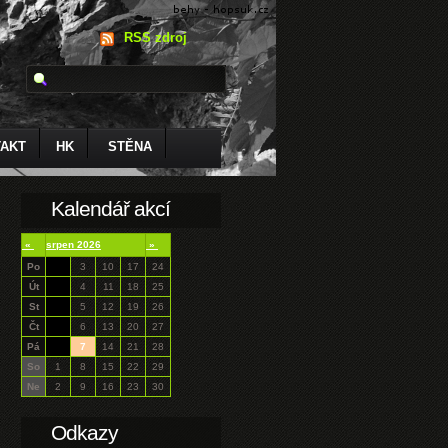
RSS zdroj
AKT
HK
STĚNA
Kalendář akcí
«
srpen 2026
»
Po
3
10
17
24
Út
4
11
18
25
St
5
12
19
26
Čt
6
13
20
27
Pá
7
14
21
28
So
1
8
15
22
29
Ne
2
9
16
23
30
Odkazy