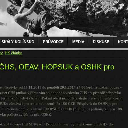
lína
SKÁLY KOLÍNSKO
PRŮVODCE
MEDIA
DISKUSE
KONT
ky
,
HK články
y ČHS, OEAV, HOPSUK a OSHK pro
ské příspěvky od 11.11.2013 do
pondělí 20.1.2014
24.00 hod
. Tentokrát pouze v
 muset ČHS průkaz vyřídit sám po dohodě s vedením ČHS a v případě příspěvků
 jestli být či nebýt členem. Pokud platit nehodláte, dejte o svém úmyslu prosím
SUKu zůstává i pro tento rok nezměněn 100 CZK. Příspěvek do OSHK je pro
e-li členem obou organizací (HOPSUK i OSHK) platíte jen jednou, tzn. jen 100
ovku pošlete zvlášť na účet OSHK.
ro rok 2014 členy HOPSUKu a ČHS budou muset vyplnit kromě přihlášky do