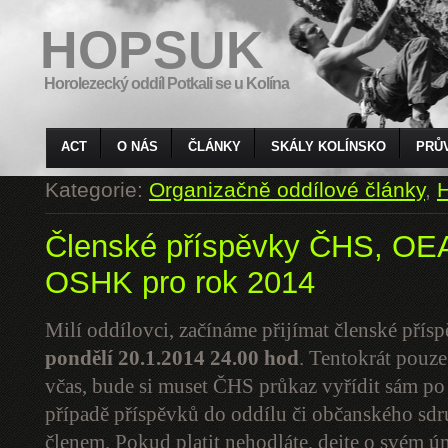
HOPSUK
Horolezecký oddíl Potkali se u Kolína
ACT
O NÁS
ČLÁNKY
SKÁLY KOLÍNSKO
PRŮ
Kategorie:
Organizačně oddílové články
,
H
Členské příspěvky ČHS, O
OSHK pro rok 2014
Milí oddílovci, začínáme přijímat členské pří
pondělí 20.1.2014
24.00 hod
. Tentokrát pouze
včas, bude si muset ČHS průkaz vyřídit sám p
případě příspěvků do oddílu či občanského sdruž
členem. Pokud platit nehodláte, dejte o svém ú