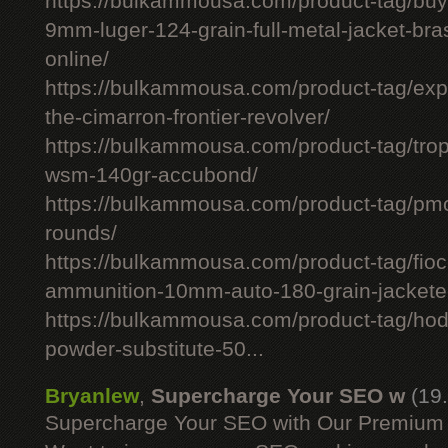
https://bulkammousa.com/product-tag/bu
9mm-luger-124-grain-full-metal-jacket-br
online/
https://bulkammousa.com/product-tag/expl
the-cimarron-frontier-revolver/
https://bulkammousa.com/product-tag/tro
wsm-140gr-accubond/
https://bulkammousa.com/product-tag/
rounds/
https://bulkammousa.com/product-tag/fio
ammunition-10mm-auto-180-grain-jacketed
https://bulkammousa.com/product-tag/hod
powder-substitute-50...
Bryanlew
,
Supercharge Your SEO w
(19
Supercharge Your SEO with Our Premium