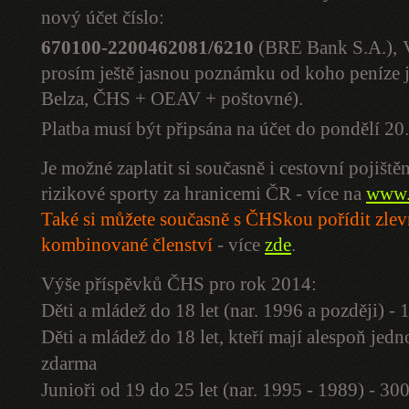
nový účet číslo:
670100-2200462081/6210
(BRE Bank S.A.),
prosím ještě jasnou poznámku od koho peníze jso
Belza, ČHS + OEAV + poštovné).
Platba musí být připsána na účet do pondělí 2
Je možné zaplatit si současně i cestovní pojiště
rizikové sporty za hranicemi ČR - více na
www.
Také si můžete současně s ČHSkou pořídit zle
kombinované členství
- více
zde
.
Výše příspěvků ČHS pro rok 2014:
Děti a mládež do 18 let (nar. 1996 a později) -
Děti a mládež do 18 let, kteří mají alespoň je
zdarma
Junioři od 19 do 25 let (nar. 1995 - 1989) - 30