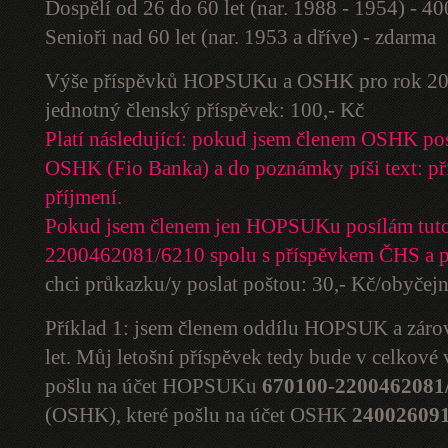
Dospělí od 26 do 60 let (nar. 1988 - 1954) - 4
Senioři nad 60 let (nar. 1953 a dříve) - zdarma
Výše příspěvků HOPSUKu a OSHK pro rok 20
jednotný členský příspěvek: 100,- Kč
Platí následující: pokud jsem členem OSHK po
OSHK (Fio Banka) a do poznámky píši text: př
příjmení.
Pokud jsem členem jen HOPSUKu posílám tuto
2200462081/6210 spolu s příspěvkem ČHS a 
chci průkazku/y poslat poštou: 30,- Kč/obyčej
Příklad 1: jsem členem oddílu HOPSUK a zár
let. Můj letošní příspěvek tedy bude v celkové
pošlu na účet HOPSUKu
670100-2200462081
(OSHK), které pošlu na účet OSHK
240026091