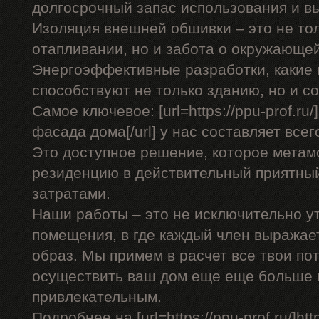
долгосрочный запас использования и в
Изоляция внешней обшивки – это не тол
отапливании, но и забота о окружающей
Энергоэффективные разработки, какие 
способствуют не только зданию, но и 
Самое ключевое: [url=https://ppu-prof.r
фасада дома[/url] у нас составляет всего
Это доступное решение, которое мета
резиденцию в действительный приятны
затратами.
Наши работы – это не исключительно у
помещения, в где каждый член выражае
образ. Мы примем в расчет все твои по
осуществить ваш дом еще еще больше
привлекательным.
Подробнее на [url=https://ppu-prof.ru/]http: