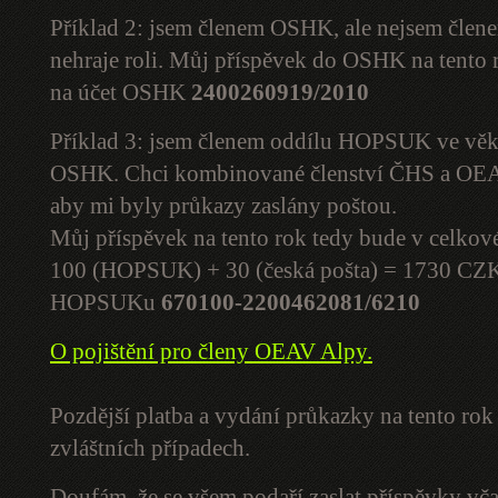
Příklad 2: jsem členem OSHK, ale nejsem čl
nehraje roli. Můj příspěvek do OSHK na tento
na účet OSHK
2400260919/2010
Příklad 3: jsem členem oddílu HOPSUK ve věku
OSHK. Chci kombinované členství ČHS a OEAV
aby mi byly průkazy zaslány poštou.
Můj příspěvek na tento rok tedy bude v celko
100 (HOPSUK) + 30 (česká pošta) = 1730 CZK. 
HOPSUKu
670100-2200462081/6210
O pojištění pro členy OEAV Alpy.
Pozdější platba a vydání průkazky na tento ro
zvláštních případech.
Doufám, že se všem podaří zaslat příspěvky vč