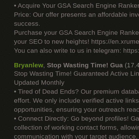
• Acquire Your GSA Search Engine Ranker
Price: Our offer presents an affordable i
success.
Purchase your GSA Search Engine Ranker
your SEO to new heights! https://en.xrume
You can also write to us in telegram: http
Bryanlew
,
Stop Wasting Time! Gua
(17.
Stop Wasting Time! Guaranteed Active Li
Updated Monthly
• Tired of Dead Ends? Our premium datab
effort. We only include verified active link
opportunities, ensuring your outreach reac
• Connect Directly: Go beyond profiles! G
collection of working contact forms, allowin
communication with your target audience.