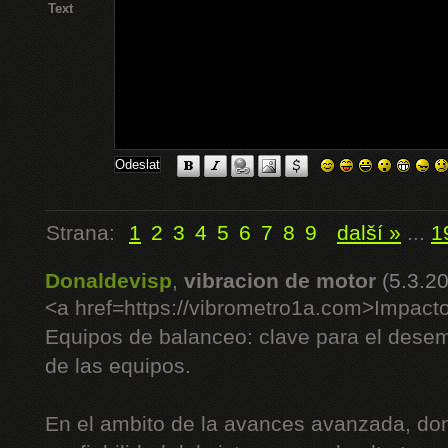
Text
Strana:
1
2
3
4
5
6
7
8
9
další »
...
1
Donaldevisp
,
vibracion de motor
(5.3.2
<a href=https://vibrometro1a.com>Impact
Equipos de balanceo: clave para el desem
de las equipos.
En el ambito de la avances avanzada, dond