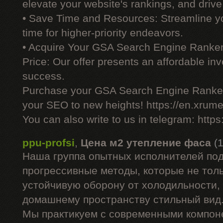
elevate your website's rankings, and drive 
• Save Time and Resources: Streamline yo
time for higher-priority endeavors.
• Acquire Your GSA Search Engine Ranker
Price: Our offer presents an affordable i
success.
Purchase your GSA Search Engine Ranker
your SEO to new heights! https://en.xrume
You can also write to us in telegram: http
ppu-profsi
,
Цена м2 утепление фаса
(
Наша группа опытных исполнителей под
прогрессивные методы, которые не тол
устойчивую оборону от холодильности,
домашнему пространству стильный вид
Мы практикуем с современными компон