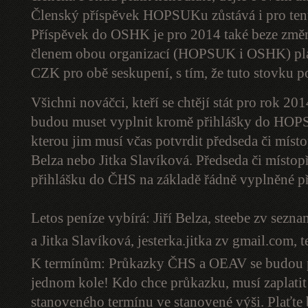
Členský příspěvek HOPSUKu zůstává i pro te
Příspěvek do OSHK je pro 2014 také beze změn
členem obou organizací (HOPSUK i OSHK) platí
CZK pro obě seskupení, s tím, že tuto stovku p
Všichni nováčci, kteří se chtějí stát pro rok
budou muset vyplnit kromě přihlášky do HOP
kterou jim musí včas potvrdit předseda či mís
Belza nebo Jitka Slavíková. Předseda či místo
přihlášku do ČHS na základě řádně vyplněné
Letos peníze vybírá: Jiří Belza,
steebe zv sezna
a Jitka Slavíková,
jesterka.jitka zv gmail.com
, 
K termínům: Průkazky ČHS a OEAV se budou pr
jednom kole! Kdo chce průkazku, musí zaplatit 
stanoveného termínu ve stanovené výši. Plaťt