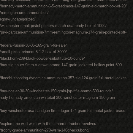
/hornady-match-ammunition-6-5-creedmoor-147-grain-eld-match-box-of-20/
/remington-umc-ammunition/
egory/uncategorized/
winchester-small-pistol-primers-match-usa-ready-box-of-1000/
/prvi-partizan-ammunition-7mm-remington-magnum-174-grain-pointed-soft-
ederal-fusion-30-06-165-grain-for-sale/
mall-pistol-primers-5-1-2-box-of-3000/
blackhorn-209-black-powder-substitute-10-ounce/
/buy-sig-sauer-9mm-v-crown-ammo-147-grain-jacketed-hollow-point-500-
iocchi-shooting-dynamics-ammunition-357-sig-124-grain-full-metal-jacket-
buy-nosler-30-30-winchester-150-grain-jsp-rifle-ammo-500-rounds/
nady-hornady-american-whitetail-300-winchester-magnum-150-grain-
buy-winchester-usa-handgun-9mm-luger-124-grain-full-metal-jacket-brass-
plore-the-wild-west-with-the-cimarron-frontier-revolver/
/trophy-grade-ammunition-270-wsm-140gr-accubond/