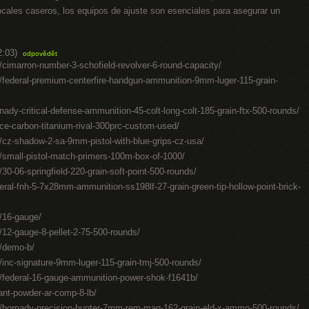
cales caseros, los equipos de ajuste son esenciales para asegurar un
2:03)
odpovědět
cimarron-number-3-schofield-revolver-6-round-capacity/
federal-premium-centerfire-handgun-ammunition-9mm-luger-115-grain-
dy-critical-defense-ammunition-45-colt-long-colt-185-grain-ftx-500-rounds/
ce-carbon-titanium-rival-300prc-custom-used/
cz-shadow-2-sa-9mm-pistol-with-blue-grips-cz-usa/
small-pistol-match-primers-100m-box-of-1000/
0-06-springfield-220-grain-soft-point-500-rounds/
al-fnh-5-7x28mm-ammunition-ss198lf-27-grain-green-tip-hollow-point-brick-
/16-gauge/
12-gauge-8-pellet-2-75-500-rounds/
/demo-b/
inc-signature-9mm-luger-115-grain-tmj-500-rounds/
/federal-16-gauge-ammunition-power-shok-f1641b/
ant-powder-ar-comp-8-lb/
/hornady-precision-hunter-7mm-rem-mag-162-grain-eld-x-ammo-500-rounds/