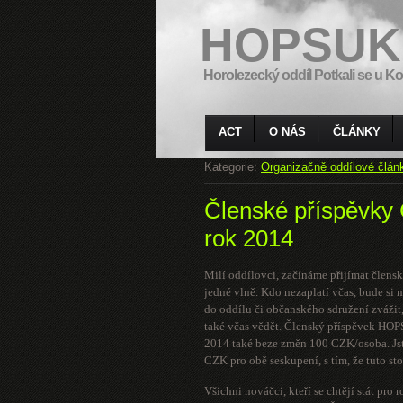
HOPSUK
Horolezecký oddíl Potkali se u Ko
ACT
O NÁS
ČLÁNKY
Kategorie:
Organizačně oddílové člán
Členské příspěvk
rok 2014
Milí oddílovci, začínáme přijímat člen
jedné vlně. Kdo nezaplatí včas, bude si
do oddílu či občanského sdružení zvážit,
také včas vědět. Členský příspěvek HOP
2014 také beze změn 100 CZK/osoba. Jst
CZK pro obě seskupení, s tím, že tuto st
Všichni nováčci, kteří se chtějí stát p