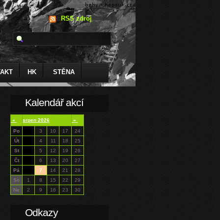
RSS zdroj
AKT
HK
STĚNA
Kalendář akcí
«
srpen 2026
»
Po
3
10
17
24
Út
4
11
18
25
St
5
12
19
26
Čt
6
13
20
27
Pá
7
14
21
28
So
1
8
15
22
29
Ne
2
9
16
23
30
Odkazy