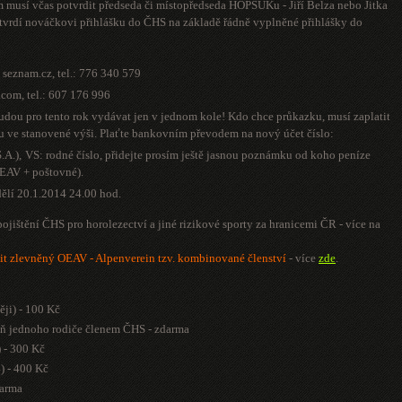
 musí včas potvrdit předseda či místopředseda HOPSUKu - Jiří Belza nebo Jitka
otvrdí nováčkovi přihlášku do ČHS na základě řádně vyplněné přihlášky do
v seznam.cz
, tel.: 776 340 579
l.com
, tel.: 607 176 996
ou pro tento rok vydávat jen v jednom kole! Kdo chce průkazku, musí zaplatit
u ve stanovené výši. Plaťte bankovním převodem na nový účet číslo:
A.),
VS: rodné číslo, přidejte prosím ještě jasnou poznámku od koho peníze
 OEAV + poštovné).
dělí 20.1.2014
24.00 hod.
pojištění ČHS pro horolezectví a jiné rizikové sporty za hranicemi ČR - více na
it zlevněný OEAV - Alpenverein tzv. kombinované členství
- více
zde
.
ěji) - 100 Kč
spoň jednoho rodiče členem ČHS - zdarma
) - 300 Kč
4) - 400 Kč
darma