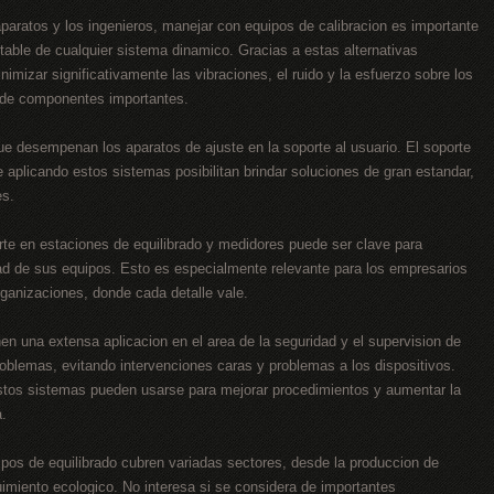
aparatos y los ingenieros, manejar con equipos de calibracion es importante
stable de cualquier sistema dinamico. Gracias a estas alternativas
mizar significativamente las vibraciones, el ruido y la esfuerzo sobre los
 de componentes importantes.
e desempenan los aparatos de ajuste en la soporte al usuario. El soporte
 aplicando estos sistemas posibilitan brindar soluciones de gran estandar,
es.
orte en estaciones de equilibrado y medidores puede ser clave para
dad de sus equipos. Esto es especialmente relevante para los empresarios
ganizaciones, donde cada detalle vale.
en una extensa aplicacion en el area de la seguridad y el supervision de
 problemas, evitando intervenciones caras y problemas a los dispositivos.
estos sistemas pueden usarse para mejorar procedimientos y aumentar la
a.
ipos de equilibrado cubren variadas sectores, desde la produccion de
imiento ecologico. No interesa si se considera de importantes