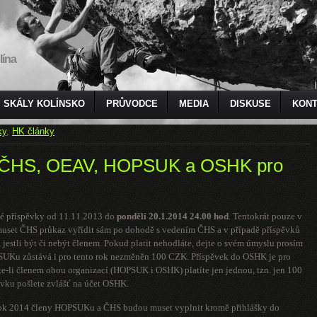
lína
SKÁLY KOLÍNSKO
PRŮVODCE
MEDIA
DISKUSE
KONT
ky
,
HK články
y ČHS, OEAV, HOPSUK a OSHK pro
ské příspěvky od 11.11.2013 do
pondělí 20.1.2014
24.00 hod
. Tentokrát pouze v
 muset ČHS průkaz vyřídit sám po dohodě s vedením ČHS a v případě příspěvků
 jestli být či nebýt členem. Pokud platit nehodláte, dejte o svém úmyslu prosím
SUKu zůstává i pro tento rok nezměněn 100 CZK. Příspěvek do OSHK je pro
e-li členem obou organizací (HOPSUK i OSHK) platíte jen jednou, tzn. jen 100
ovku pošlete zvlášť na účet OSHK.
ro rok 2014 členy HOPSUKu a ČHS budou muset vyplnit kromě přihlášky do