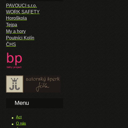
PAVOUCI s.r.o.
WORK SAFETY
Horoškola
Tejpa
My a hory
Poutníci Kolín
ČHS
Menu
Act
O nás