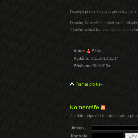
Pozdější platba a vydání průkazky na te
Doufám, že se všem podaří zaslat příspě
Výroční schůzi koncem ledna nebo začát
Autor:
Běhy
Vydáno:
8.11.2013 11:14
Přečteno:
3066913x
Formát pro tisk
Komentáře
Zasílate odpověď ke stávajícímu přís
Jméno
Kontrola