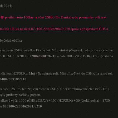
ok 2014:
SHK posílám tuto 100ku na účet OSHK (Fio Banka) a do poznámky píši text:
m tuto 100ku na účet 670100-2200462081/6210 spolu s příspěvkem ČHS a
obyčejná obálka
 zároveň OSHK ve věku 19 - 59 let. Můj letošní příspěvek tedy bude v celkové
účet HOPSUKu
670100-2200462081/6210
a dále 100 CZK (OSHK), které pošlu na
m členem HOPSUKu. Můj věk nehraje roli. Můj příspěvek do OSHK na tento rok
2400260919/2010
ve věku 25 - 59 let. Nejsem členem OSHK. Chci kombinované členství ČHS a
yly průkazy zaslány poštou.
 celkové výši: 1600 (ČHS a OEAV) + 100 (HOPSUK) + 30 (česká pošta) = 1730
Ku
670100-2200462081/6210