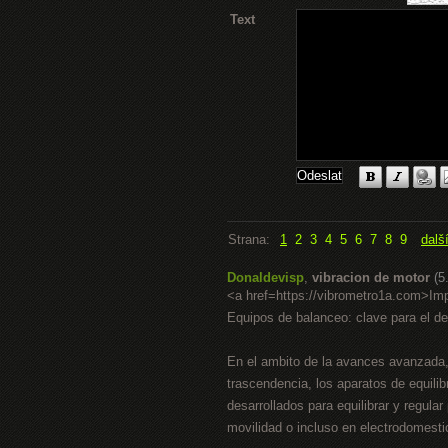
Text
Strana:
1
2
3
4
5
6
7
8
9
dalš
Donaldevisp
,
vibracion de motor
(5
<a href=https://vibrometro1a.com>I
Equipos de balanceo: clave para el de
En el ambito de la avances avanzada, d
trascendencia, los aparatos de equili
desarrollados para equilibrar y regula
movilidad o incluso en electrodomest