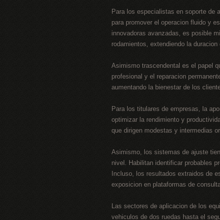
Para los especialistas en soporte de 
para promover el operacion fluido y e
innovadoras avanzadas, es posible mini
rodamientos, extendiendo la duracion
Asimismo trascendental es el papel qu
profesional y el reparacion permanente
aumentando la bienestar de los client
Para los titulares de empresas, la ap
optimizar la rendimiento y productivi
que dirigen modestas y intermedias or
Asimismo, los sistemas de ajuste tien
nivel. Habilitan identificar probables
Incluso, los resultados extraidos de 
exposicion en plataformas de consult
Las sectores de aplicacion de los equ
vehiculos de dos ruedas hasta el segu