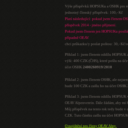
Výše příspěvků HOPSUKu a OSHK pro r
jednotný členský příspěvek: 100,- Kč
Platí následující: pokud jsem členem O
příspěvek 2014 - jméno příjmení.
Pokud jsem členem jen HOPSUKu posílá
případně OEAV.
chci průkazku/y poslat poštou: 30,- Kč/
Příklad 1: jsem členem oddílu HOPSUK a
výši: 400 CZK (ČHS), které pošlu na 
účet OSHK
2400260919/2010
Příklad 2: jsem členem OSHK, ale nejse
bude 100 CZK a zašlu ho na účet OSHK
Příklad 3: jsem členem oddílu HOPSUK 
OEAV Alpenverein. Dále žádám, aby mi b
Můj příspěvek na tento rok tedy bude v
CZK. Tuto částku zašlu na účet HOPSU
O pojištění pro členy OEAV Alpy.