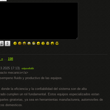
í »
...
198
.3.2025 17:13)
odpovědět
mpacto mecanico</a>
sempeno fluido y productivo de las equipos.
onde la eficiencia y la confiabilidad del sistema son de alta
brado cumplen un rol fundamental. Estos equipos especializados estan
r partes giratorias, ya sea en herramientas manufacturera, automoviles de
icos domesticos.