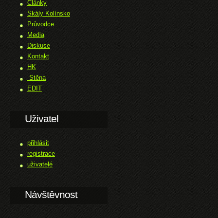
Články
Skály Kolínsko
Průvodce
Media
Diskuse
Kontakt
HK
Stěna
EDIT
Uživatel
přihlásit
registrace
uživatelé
Návštěvnost