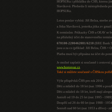
HOPSUKu i přihlášku do ČHS, kterou jim
Slavíková. Předseda či místopředseda p
HOPSUKu.
Letos peníze vybírá: Jiří Belza,
steebe z
a Jitka Slavíková,
jesterka.jitka zv gmai
K termínům: Průkazky ČHS a OEAV se bud
na příslušný účet do stanoveného termín
670100-2200462081/6210
(BRE Bank S.
jsou a za co (příklad: Jiří Belza, ČHS +
Platba musí být připsána na účet do pon
Je možné zaplatit si současně i cestovní 
www.horosvaz.cz
.
Také si můžete současně s ČHSkou poříd
Výše příspěvků ČHS pro rok 2014:
Děti a mládež do 18 let (nar. 1996 a pozd
Děti a mládež do 18 let, kteří mají ale
Junioři od 19 do 25 let (nar. 1995 - 1989
Dospělí od 26 do 60 let (nar. 1988 - 195
Senioři nad 60 let (nar. 1953 a dříve) - z