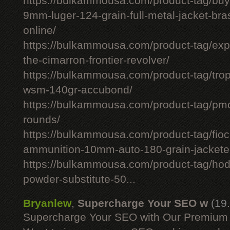
https://bulkammousa.com/product-tag/bu
9mm-luger-124-grain-full-metal-jacket-br
online/
https://bulkammousa.com/product-tag/expl
the-cimarron-frontier-revolver/
https://bulkammousa.com/product-tag/tro
wsm-140gr-accubond/
https://bulkammousa.com/product-tag/
rounds/
https://bulkammousa.com/product-tag/fio
ammunition-10mm-auto-180-grain-jacketed
https://bulkammousa.com/product-tag/hod
powder-substitute-50...
Bryanlew
,
Supercharge Your SEO w
(19
Supercharge Your SEO with Our Premium