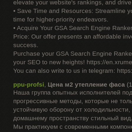
elevate your website's rankings, and drive 
• Save Time and Resources: Streamline yo
time for higher-priority endeavors.
• Acquire Your GSA Search Engine Ranker
Price: Our offer presents an affordable i
success.
Purchase your GSA Search Engine Ranker
your SEO to new heights! https://en.xrume
You can also write to us in telegram: http
ppu-profsi
,
Цена м2 утепление фаса
(
Наша группа опытных исполнителей под
прогрессивные методы, которые не тол
устойчивую оборону от холодильности,
домашнему пространству стильный вид
Мы практикуем с современными компон