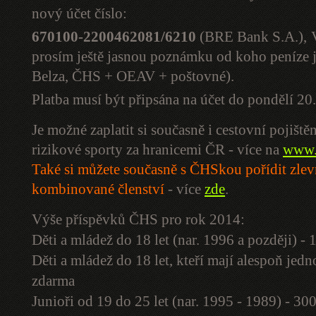
nový účet číslo:
670100-2200462081/6210
(BRE Bank S.A.),
prosím ještě jasnou poznámku od koho peníze jso
Belza, ČHS + OEAV + poštovné).
Platba musí být připsána na účet do pondělí 2
Je možné zaplatit si současně i cestovní pojiště
rizikové sporty za hranicemi ČR - více na
www.
Také si můžete současně s ČHSkou pořídit zle
kombinované členství
- více
zde
.
Výše příspěvků ČHS pro rok 2014:
Děti a mládež do 18 let (nar. 1996 a později) -
Děti a mládež do 18 let, kteří mají alespoň je
zdarma
Junioři od 19 do 25 let (nar. 1995 - 1989) - 30