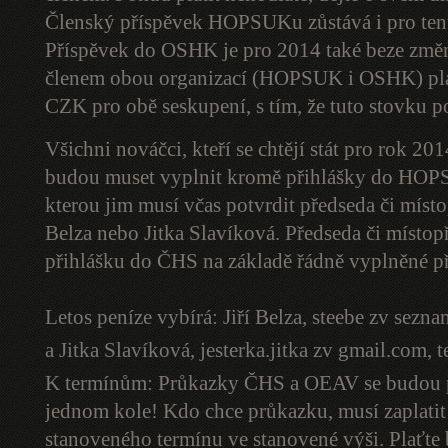
Členský příspěvek HOPSUKu zůstává i pro te
Příspěvek do OSHK je pro 2014 také beze změn
členem obou organizací (HOPSUK i OSHK) platí
CZK pro obě seskupení, s tím, že tuto stovku p
Všichni nováčci, kteří se chtějí stát pro rok
budou muset vyplnit kromě přihlášky do HOP
kterou jim musí včas potvrdit předseda či mís
Belza nebo Jitka Slavíková. Předseda či místo
přihlášku do ČHS na základě řádně vyplněné
Letos peníze vybírá: Jiří Belza,
steebe zv sezna
a Jitka Slavíková,
jesterka.jitka zv gmail.com
, 
K termínům: Průkazky ČHS a OEAV se budou pr
jednom kole! Kdo chce průkazku, musí zaplatit 
stanoveného termínu ve stanovené výši. Plaťt