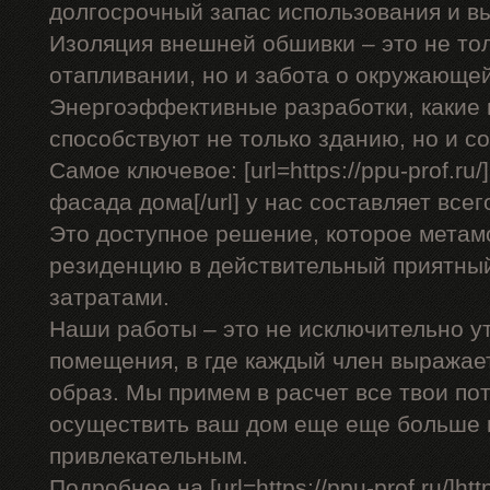
долгосрочный запас использования и в
Изоляция внешней обшивки – это не тол
отапливании, но и забота о окружающей
Энергоэффективные разработки, какие 
способствуют не только зданию, но и 
Самое ключевое: [url=https://ppu-prof.r
фасада дома[/url] у нас составляет всего
Это доступное решение, которое мета
резиденцию в действительный приятны
затратами.
Наши работы – это не исключительно у
помещения, в где каждый член выражае
образ. Мы примем в расчет все твои по
осуществить ваш дом еще еще больше
привлекательным.
Подробнее на [url=https://ppu-prof.ru/]http: