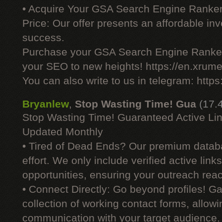
• Acquire Your GSA Search Engine Ranker
Price: Our offer presents an affordable i
success.
Purchase your GSA Search Engine Ranker
your SEO to new heights! https://en.xrume
You can also write to us in telegram: http
Bryanlew
,
Stop Wasting Time! Gua
(17.
Stop Wasting Time! Guaranteed Active Li
Updated Monthly
• Tired of Dead Ends? Our premium datab
effort. We only include verified active link
opportunities, ensuring your outreach reac
• Connect Directly: Go beyond profiles! G
collection of working contact forms, allowin
communication with your target audience.