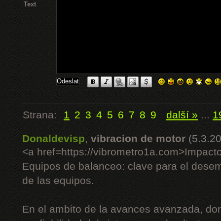
Text
Strana:
1
2
3
4
5
6
7
8
9
další »
...
1
Donaldevisp
,
vibracion de motor
(5.3.2
<a href=https://vibrometro1a.com>Impact
Equipos de balanceo: clave para el desem
de las equipos.
En el ambito de la avances avanzada, dond