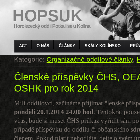
HOPSUK
Horolezecký oddíl Potkali se u Kolína
ACT
O NÁS
ČLÁNKY
SKÁLY KOLÍNSKO
PRŮ
Kategorie:
Organizačně oddílové články
,
H
Členské příspěvky ČHS, O
OSHK pro rok 2014
Milí oddílovci, začínáme přijímat členské pří
pondělí 20.1.2014
24.00 hod
. Tentokrát pouze
včas, bude si muset ČHS průkaz vyřídit sám p
případě příspěvků do oddílu či občanského sdruž
členem. Pokud platit nehodláte, dejte o svém ú