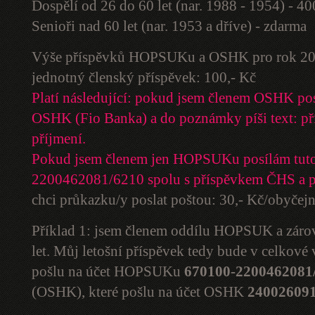
Dospělí od 26 do 60 let (nar. 1988 - 1954) - 4
Senioři nad 60 let (nar. 1953 a dříve) - zdarma
Výše příspěvků HOPSUKu a OSHK pro rok 20
jednotný členský příspěvek: 100,- Kč
Platí následující: pokud jsem členem OSHK po
OSHK (Fio Banka) a do poznámky píši text: př
příjmení.
Pokud jsem členem jen HOPSUKu posílám tuto
2200462081/6210 spolu s příspěvkem ČHS a 
chci průkazku/y poslat poštou: 30,- Kč/obyčej
Příklad 1: jsem členem oddílu HOPSUK a zár
let. Můj letošní příspěvek tedy bude v celkové
pošlu na účet HOPSUKu
670100-2200462081
(OSHK), které pošlu na účet OSHK
240026091