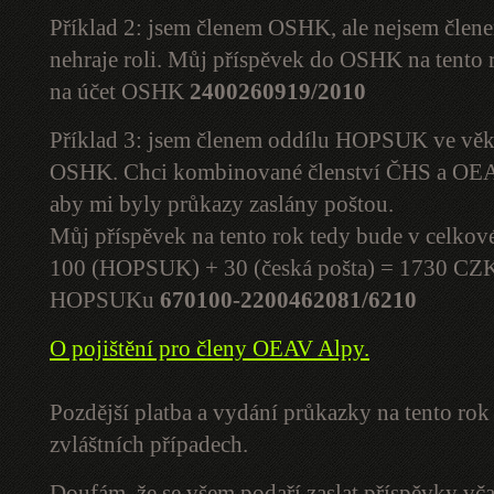
Příklad 2: jsem členem OSHK, ale nejsem čl
nehraje roli. Můj příspěvek do OSHK na tento
na účet OSHK
2400260919/2010
Příklad 3: jsem členem oddílu HOPSUK ve věku
OSHK. Chci kombinované členství ČHS a OEAV
aby mi byly průkazy zaslány poštou.
Můj příspěvek na tento rok tedy bude v celko
100 (HOPSUK) + 30 (česká pošta) = 1730 CZK. 
HOPSUKu
670100-2200462081/6210
O pojištění pro členy OEAV Alpy.
Pozdější platba a vydání průkazky na tento ro
zvláštních případech.
Doufám, že se všem podaří zaslat příspěvky vč