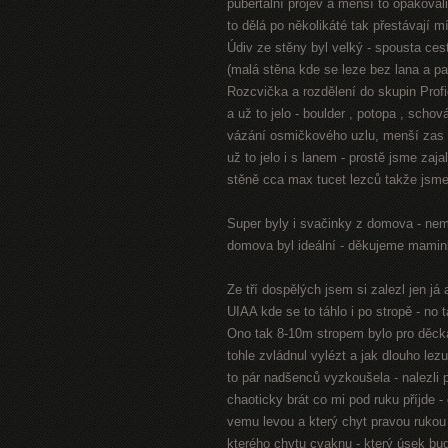
pubertální projev a menší to opakovali
to dělá po několikáté tak přestávají mí
Údiv ze stěny byl velký - spousta cest
(malá stěna kde se leze bez lana a p
Rozcvička a rozdělení do skupin Profi
a už to jelo - boulder , potopa , scho
vázání osmičkového uzlu, menší zas c
už to jelo i s lanem - prostě jsme zaj
stěně cca max tucet lezců takže jsme 
Super byly i svačinky z domova - nemá
domova byl ideální - děkujeme mami
Ze tří dospělých jsem si zalezl jen já
UIAA kde se to táhlo i po stropě - no
Ono tak 8-10m stropem bylo pro děcka 
tohle zvládnul vylézt a jak dlouho l
to pár nadšenců vyzkoušela - nalezli p
chaoticky brát co mi pod ruku příjde -
vemu levou a který chyt pravou rukou
kterého chytu cvaknu - který úsek bu