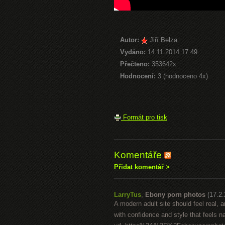
Autor:
Jiří Belza
Vydáno:
14.11.2014 17:49
Přečteno:
353642x
Hodnocení:
3 (hodnoceno 4x)
Formát pro tisk
Komentáře
Přidat komentář >
LarryTus
,
Ebony porn photos
(17.2
A modern adult site should feel real,
with confidence and style that feels n