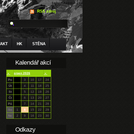
RSS zdroj
AKT
HK
STĚNA
Kalendář akcí
«
srpen 2026
»
Po
3
10
17
24
Út
4
11
18
25
St
5
12
19
26
Čt
6
13
20
27
Pá
7
14
21
28
So
1
8
15
22
29
Ne
2
9
16
23
30
Odkazy