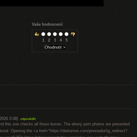
Vaše hodnocení:
1
2
3
4
5
.2026 3:08)
odpovědět
 and this one checks all those boxes. The ebony porn photos are presented
atural. Opening the <a href="https://darturnos.com/prestador/ig_redirect?