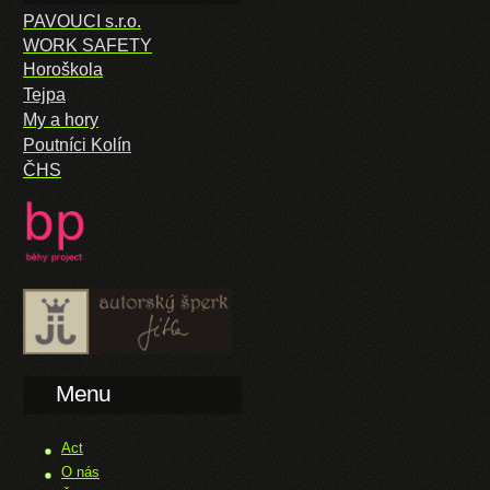
PAVOUCI s.r.o.
WORK SAFETY
Horoškola
Tejpa
My a hory
Poutníci Kolín
ČHS
Menu
Act
O nás