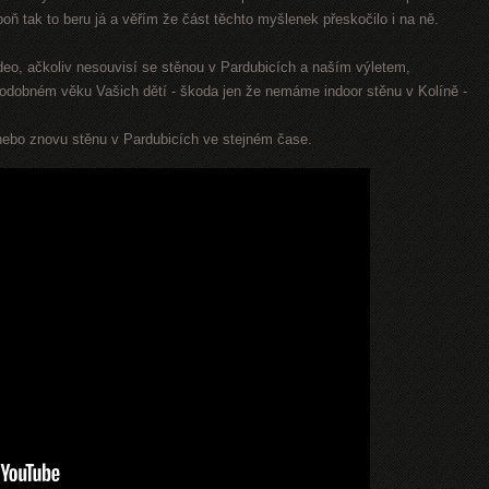
poň tak to beru já a věřím že část těchto myšlenek přeskočilo i na ně.
ideo, ačkoliv nesouvisí se stěnou v Pardubicích a naším výletem,
 podobném věku Vašich dětí - škoda jen že nemáme indoor stěnu v Kolíně -
nebo znovu stěnu v Pardubicích ve stejném čase.