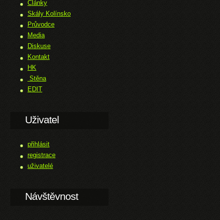
Články
Skály Kolínsko
Průvodce
Media
Diskuse
Kontakt
HK
Stěna
EDIT
Uživatel
přihlásit
registrace
uživatelé
Návštěvnost