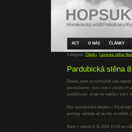
HOPSUK
Horolezecký oddíl Potkali se u Ko
ACT
O NÁS
ČLÁNKY
Kategorie:
Články
,
Lezecká stěna Nov
Pardubická stěna 8
Dlouho jsem se rozmýšlel zda napsat
pavoučkama - jsou sice v začátcích a
soutěživostí. A tak ho napíšu i když 
Plni metodického školení z Plzně kde
postupy výkladu až po hry na stěně, j
Ráno v sobotu 8.11.2014 10:55 na vlak