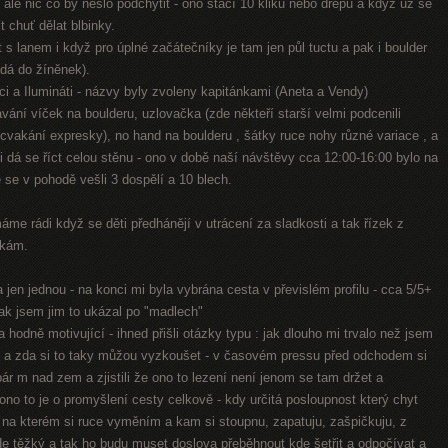
 ale nic co by nešlo podchytit - ono stačí 10 kliků nebo dřepů a když už se
t chuť dělat blbinky.
 s lanem i když pro úplné začátečníky je tam jen půl tuctu a pak i boulder
adá do žíněnek).
ci a Ilumináti - názvy byly zvoleny kapitánkami (Aneta a Vendy)
vávání víček na boulderu, uzlovačka (zde někteří starší velmi podcenili
vakání expresky), no hand na boulderu , šátky ruce nohy různé variace , a
ali dá se říct celou stěnu - ono v době naší návštěvy cca 12:00-16:00 bylo na
se v pohodě vešli 3 dospělí a 10 blech.
me rádi když se děti předhánějí v utrácení za sladkosti a tak řízek z
nkám.
 a jen jednou - na konci mi byla vybrána cesta v převislém profilu - cca 5/5+
 tak jsem jim to ukázal po "madlech"
hodně motivující - ihned přišli otázky typu : jak dlouho mi trvalo než jsem
ezu a zda si to taky můžou vyzkoušet - v časovém pressu před odchodem si
ár m nad zem a zjistili že ono to lezení není jenom se tam držet a
 ono to je o promyšlení cesty celkově - kdy určitá posloupnost který chyt
 na kterém si ruce vyměním a kam si stoupnu, zapatuju, zašpičkuju, z
de těžký a tak ho budu muset doslova přeběhnout kde šetřit a odpočívat a