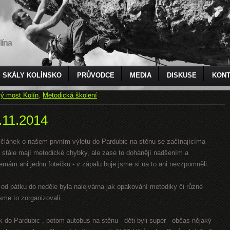
lína
SKÁLY KOLÍNSKO
PRŮVODCE
MEDIA
DISKUSE
KONT
ý most Kolín
,
Metodická školení
.11.2014
 článek o našem prvním výletu do Pardubic na stěnu se začínajícíma
 stále mají metodické chybky, ale zase to dohánějí nadšením a
nemám ani jednu fotečku - v zápalu boje jsme si na to ani nevzpomněli.
 od pátku do neděle byla nalejvárna jak opakování metodiky či různé
sme to zorganizovali
 do Pardubic , potom autobus na stěnu - děti byli super - občas nějaký