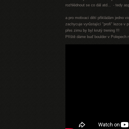
rozhlédnout se co dál atd... - tedy as
a pro motivaci dětí přikládám jedno v
zachycuje vyrůstající "profi" lezce v
přes zimu by byl krutý trening !!!
Příště dáme buď boulder v Polepech 