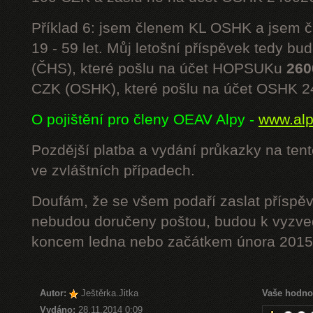
Příklad 6: jsem členem KL OSHK a jsem
19 - 59 let. Můj letošní příspěvek tedy bu
(ČHS), které pošlu na účet HOPSUKu
260
CZK (OSHK), které pošlu na účet OSHK 
O pojištění pro členy OEAV Alpy -
www.alpe
Pozdější platba a vydání průkazky na ten
ve zvláštních případech.
Doufám, že se všem podaří zaslat příspěv
nebudou doručeny poštou, budou k vyzved
koncem ledna nebo začátkem února 2015.
Autor:
Ještěrka.Jitka
Vaše hodno
Vydáno:
28.11.2014 0:09