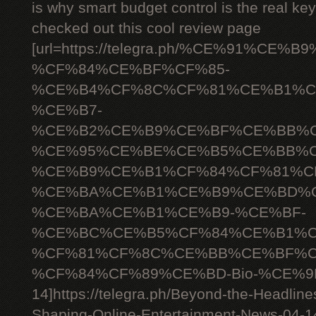
is why smart budget control is the real ke
checked out this cool review page
[url=https://telegra.ph/%CE%91%C
%CF%84%CE%BF%CF%85-
%CE%B4%CF%8C%CF%81%CE%B1%C
%CE%B7-
%CE%B2%CE%B9%CE%BF%CE%BB%C
%CE%95%CE%BE%CE%B5%CE%BB%C
%CE%B9%CE%B1%CF%84%CF%81%C
%CE%BA%CE%B1%CE%B9%CE%BD%C
%CE%BA%CE%B1%CE%B9-%CE%BF-
%CE%BC%CE%B5%CF%84%CE%B1%C
%CF%81%CF%8C%CE%BB%CE%BF%C
%CF%84%CF%89%CE%BD-Bio-%CE%9D
14]https://telegra.ph/Beyond-the-Headlin
Shaping-Online-Entertainment-News-04-14[