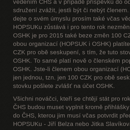
vedením ČHS a v případě příspěvků do od
sdružení zvážit, jestli být či nebýt členem
dejte o svém úmyslu prosím také včas vě
HOPSUKu zůstává i pro tento rok nezměn
OSHK je pro 2015 také beze změn 100 CZ
obou organizací (HOPSUK i OSHK) platíte 
CZK pro obě seskupení, s tím, že tuto sto
OSHK. To samé platí nově o členském pop
OSHK. Jste-li členem obou organizací (H
jen jednou, tzn. jen 100 CZK pro obě sesku
stovku pošlete zvlášť na účet OSHK.
Všichni nováčci, kteří se chtějí stát pro
ČHS budou muset vyplnit kromě přihlášk
do ČHS, kterou jim musí včas potvrdit př
HOPSUKu - Jiří Belza nebo Jitka Slavíkov