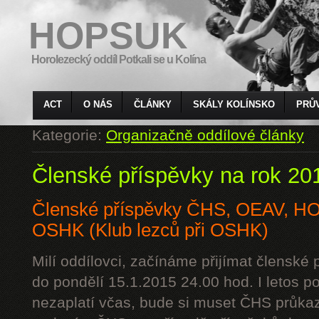
HOPSUK
Horolezecký oddíl Potkali se u Kolína
ACT
O NÁS
ČLÁNKY
SKÁLY KOLÍNSKO
PRŮ
Kategorie:
Organizačně oddílové články
Členské příspěvky na rok 20
Členské příspěvky ČHS, OEAV, 
OSHK (Klub lezců při OSHK)
Milí oddílovci, začínáme přijímat členské
do pondělí 15.1.2015 24.00 hod. I letos p
nezaplatí včas, bude si muset ČHS průkaz