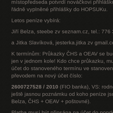
místopředseda potvrdí nováčkovi přihláš
řádně vyplněné přihlášky do HOPSUKu.
Letos peníze vybírá:
Jiří Belza, steebe zv seznam.cz, tel.: 776
a Jitka Slavíková, jesterka.jitka zv gmail.
K termínům: Průkazky ČHS a OEAV se bud
jen v jednom kole! Kdo chce průkazku, mus
účet do stanoveného termínu ve stanoven
převodem na nový účet číslo:
2600727528 / 2010
(FIO banka), VS: rodné
ještě jasnou poznámku od koho peníze jsou
Belza, ČHS + OEAV + poštovné).
Platba musí být připsána na účet do pond