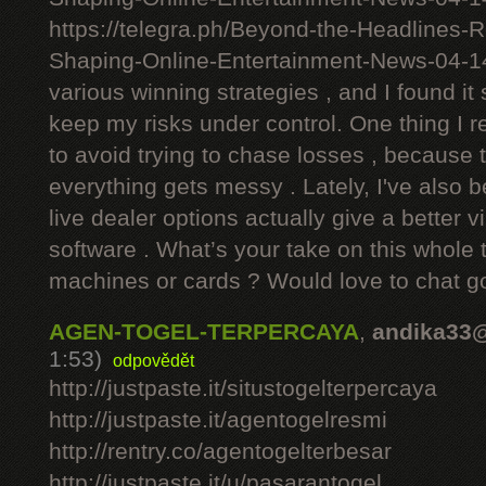
https://telegra.ph/Beyond-the-Headlines-
Shaping-Online-Entertainment-News-04-1
various winning strategies , and I found it 
keep my risks under control. One thing I r
to avoid trying to chase losses , because 
everything gets messy . Lately, I've also 
live dealer options actually give a better v
software . What’s your take on this whole 
machines or cards ? Would love to chat g
AGEN-TOGEL-TERPERCAYA
,
andika33
1:53)
odpovědět
http://justpaste.it/situstogelterpercaya
http://justpaste.it/agentogelresmi
http://rentry.co/agentogelterbesar
http://justpaste.it/u/pasarantogel