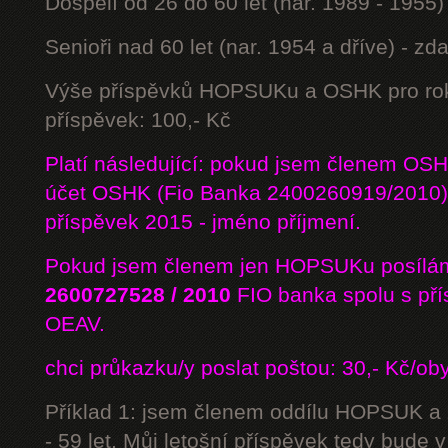
Dospělí od 26 do 60 let (nar. 1989 - 1955)
Senioři nad 60 let (nar. 1954 a dříve) - z
Výše příspěvků HOPSUKu a OSHK pro rok
příspěvek: 100,- Kč
Platí následující: pokud jsem členem OS
účet OSHK (Fio Banka 2400260919/2010) 
příspěvek 2015 - jméno příjmení.
Pokud jsem členem jen HOPSUKu posílám
2600727528 / 2010
FIO banka
spolu s př
OEAV.
chci průkazku/y poslat poštou: 30,- Kč/ob
Příklad 1: jsem členem oddílu HOPSUK a
- 59 let. Můj letošní příspěvek tedy bude 