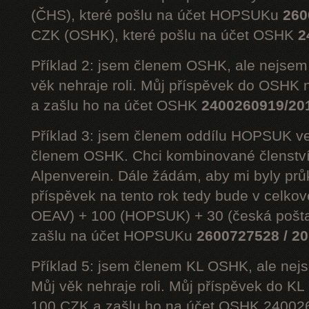
(ČHS), které pošlu na účet HOPSUKu
260
CZK (OSHK), které pošlu na účet OSHK
2
Příklad 2: jsem členem OSHK, ale nejs
věk nehraje roli. Můj příspěvek do OSHK 
a zašlu ho na účet OSHK
2400260919/20
Příklad 3: jsem členem oddílu HOPSUK ve
členem OSHK. Chci kombinované členst
Alpenverein. Dále žádám, aby mi byly prů
příspěvek na tento rok tedy bude v celko
OEAV) + 100 (HOPSUK) + 30 (česká pošta
zašlu na účet HOPSUKu
2600727528 / 2
Příklad 5: jsem členem KL OSHK, ale n
Můj věk nehraje roli. Můj příspěvek do K
100 CZK a zašlu ho na účet OSHK 24002