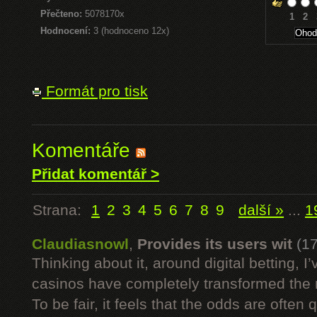
Přečteno:
5078170x
1
2
Hodnocení:
3 (hodnoceno 12x)
Formát pro tisk
Komentáře
Přidat komentář >
Strana:
1
2
3
4
5
6
7
8
9
další »
...
1
Claudiasnowl
,
Provides its users wit
(1
Thinking about it, around digital betting,
casinos have completely transformed the 
To be fair, it feels that the odds are often