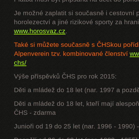
Je možné zaplatit si současně i cestovní 
horolezectví a jiné rizikové sporty za hra
www.horosvaz.cz
.
Také si můžete současně s ČHSkou poříd
Alpenverein tzv. kombinované členství
www
chs/
Výše příspěvků ČHS pro rok 2015:
Děti a mládež do 18 let (nar. 1997 a pozdě
Děti a mládež do 18 let, kteří mají alesp
ČHS - zdarma
Junioři od 19 do 25 let (nar. 1996 - 1990) 