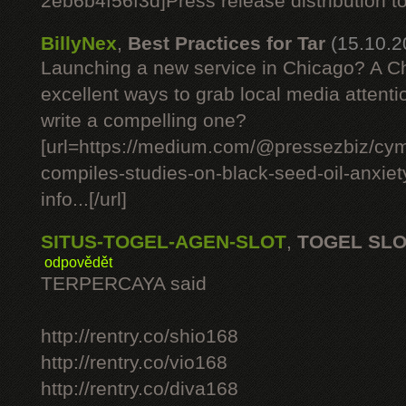
2eb6b4f56f3d]Press release distribution tod
BillyNex
,
Best Practices for Tar
(15.10.2
Launching a new service in Chicago? A C
excellent ways to grab local media attent
write a compelling one?
[url=https://medium.com/@pressezbiz/cym
compiles-studies-on-black-seed-oil-anxie
info...[/url]
SITUS-TOGEL-AGEN-SLOT
,
TOGEL SL
odpovědět
TERPERCAYA said
http://rentry.co/shio168
http://rentry.co/vio168
http://rentry.co/diva168