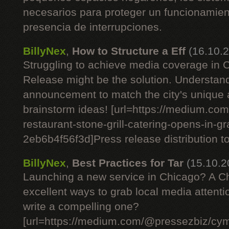
necesarios para proteger un funcionamient
presencia de interrupciones.
BillyNex
,
How to Structure a Eff
(16.10.
Struggling to achieve media coverage in
Release might be the solution. Understan
announcement to match the city's unique
brainstorm ideas! [url=https://medium.c
restaurant-stone-grill-catering-opens-in-g
2eb6b4f56f3d]Press release distribution tod
BillyNex
,
Best Practices for Tar
(15.10.2
Launching a new service in Chicago? A C
excellent ways to grab local media attent
write a compelling one?
[url=https://medium.com/@pressezbiz/cym