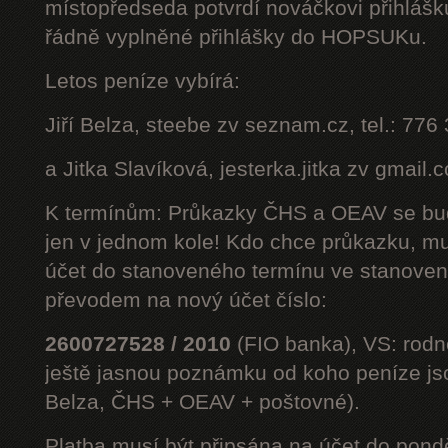
místopředseda potvrdí nováčkovi přihláš
řádně vyplněné přihlášky do HOPSUKu.
Letos peníze vybírá:
Jiří Belza, steebe zv seznam.cz, tel.: 776
a Jitka Slavíková, jesterka.jitka zv gmail.
K termínům: Průkazky ČHS a OEAV se bud
jen v jednom kole! Kdo chce průkazku, mus
účet do stanoveného termínu ve stanoven
převodem na nový účet číslo:
2600727528 / 2010
(FIO banka), VS: rodné
ještě jasnou poznámku od koho peníze jsou
Belza, ČHS + OEAV + poštovné).
Platba musí být připsána na účet do pond