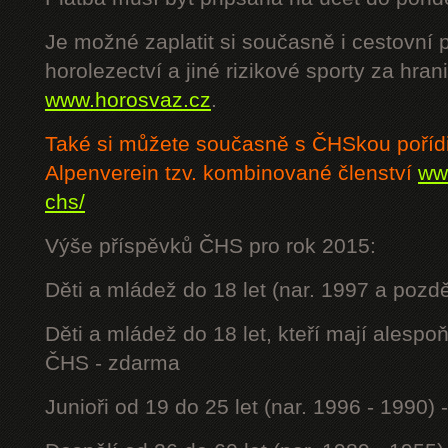
Je možné zaplatit si současně i cestovní 
horolezectví a jiné rizikové sporty za hra
www.horosvaz.cz
.
Také si můžete současně s ČHSkou poříd
Alpenverein tzv. kombinované členství
www
chs/
Výše příspěvků ČHS pro rok 2015:
Děti a mládež do 18 let (nar. 1997 a pozdě
Děti a mládež do 18 let, kteří mají alesp
ČHS - zdarma
Junioři od 19 do 25 let (nar. 1996 - 1990) 