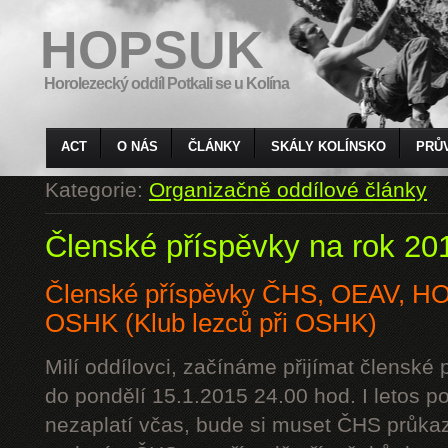
HOPSUK
Horolezecký oddíl Potkali se u Kolína
ACT
O NÁS
ČLÁNKY
SKÁLY KOLÍNSKO
PRŮ
Kategorie:
Organizačně oddílové články
Členské příspěvky na rok 20
Členské příspěvky ČHS, OEAV, 
OSHK (Klub lezců při OSHK)
Milí oddílovci, začínáme přijímat členské
do pondělí 15.1.2015 24.00 hod. I letos p
nezaplatí včas, bude si muset ČHS průkaz