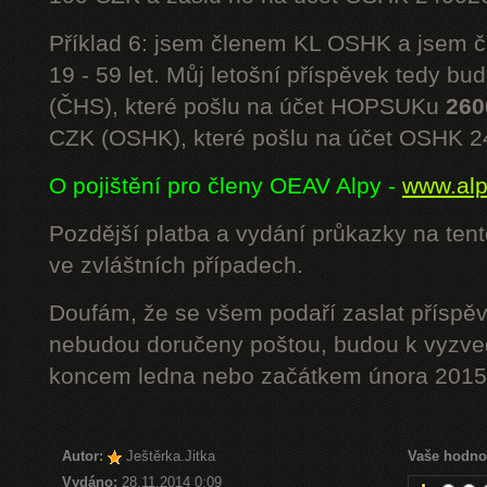
Příklad 6: jsem členem KL OSHK a jsem
19 - 59 let. Můj letošní příspěvek tedy bu
(ČHS), které pošlu na účet HOPSUKu
260
CZK (OSHK), které pošlu na účet OSHK 
O pojištění pro členy OEAV Alpy -
www.alpe
Pozdější platba a vydání průkazky na ten
ve zvláštních případech.
Doufám, že se všem podaří zaslat příspěv
nebudou doručeny poštou, budou k vyzved
koncem ledna nebo začátkem února 2015.
Autor:
Ještěrka.Jitka
Vaše hodno
Vydáno:
28.11.2014 0:09