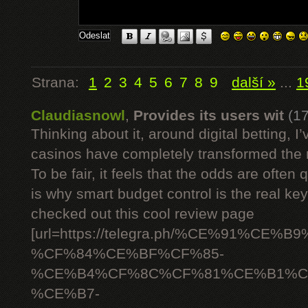
Strana:
1
2
3
4
5
6
7
8
9
další »
...
1
Claudiasnowl
,
Provides its users wit
(1
Thinking about it, around digital betting,
casinos have completely transformed the 
To be fair, it feels that the odds are often
is why smart budget control is the real ke
checked out this cool review page
[url=https://telegra.ph/%CE%91%C
%CF%84%CE%BF%CF%85-
%CE%B4%CF%8C%CF%81%CE%B1%C
%CE%B7-