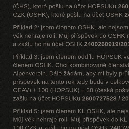
(ČHS), které pošlu na účet HOPSUKu
260
CZK (OSHK), které pošlu na účet OSHK
2
Příklad 2: jsem členem OSHK, ale nejs
věk nehraje roli. Můj příspěvek do OSHK 
a zašlu ho na účet OSHK
2400260919/20
Příklad 3: jsem členem oddílu HOPSUK ve
členem OSHK. Chci kombinované členst
Alpenverein. Dále žádám, aby mi byly prů
příspěvek na tento rok tedy bude v celko
OEAV) + 100 (HOPSUK) + 30 (česká pošta
zašlu na účet HOPSUKu
2600727528 / 2
Příklad 5: jsem členem KL OSHK, ale n
Můj věk nehraje roli. Můj příspěvek do K
100 CZK a zašlu ho na účet OSHK 24002