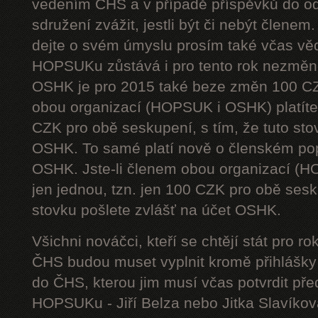
vedením ČHS a v případě příspěvků do od
sdružení zvážit, jestli být či nebýt členem
dejte o svém úmyslu prosím také včas vě
HOPSUKu zůstává i pro tento rok nezměn
OSHK je pro 2015 také beze změn 100 CZ
obou organizací (HOPSUK i OSHK) platíte 
CZK pro obě seskupení, s tím, že tuto sto
OSHK. To samé platí nově o členském pop
OSHK. Jste-li členem obou organizací (H
jen jednou, tzn. jen 100 CZK pro obě sesku
stovku pošlete zvlášť na účet OSHK.
Všichni nováčci, kteří se chtějí stát pro
ČHS budou muset vyplnit kromě přihlášk
do ČHS, kterou jim musí včas potvrdit př
HOPSUKu - Jiří Belza nebo Jitka Slavíkov