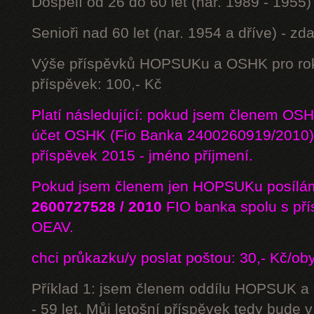
Dospělí od 26 do 60 let (nar. 1989 - 1955)
Senioři nad 60 let (nar. 1954 a dříve) - z
Výše příspěvků HOPSUKu a OSHK pro rok
příspěvek: 100,- Kč
Platí následující: pokud jsem členem OS
účet OSHK (Fio Banka 2400260919/2010) 
příspěvek 2015 - jméno příjmení.
Pokud jsem členem jen HOPSUKu posílám
2600727528 / 2010
FIO banka
spolu s př
OEAV.
chci průkazku/y poslat poštou: 30,- Kč/ob
Příklad 1: jsem členem oddílu HOPSUK a
- 59 let. Můj letošní příspěvek tedy bude 