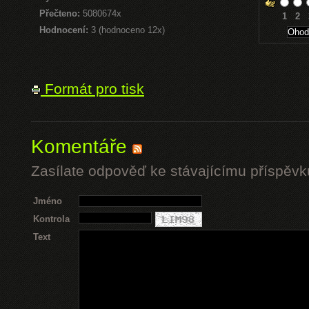
Přečteno:
5080674x
1
2
Hodnocení:
3 (hodnoceno 12x)
Formát pro tisk
Komentáře
Zasílate odpověď ke stávajícímu příspěvk
Jméno
Kontrola
Text