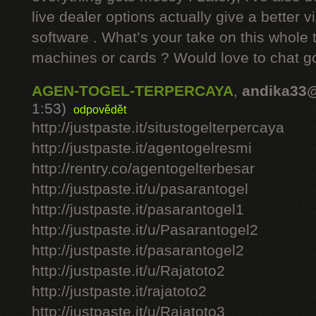
live dealer options actually give a better v
software . What’s your take on this whole 
machines or cards ? Would love to chat g
AGEN-TOGEL-TERPERCAYA
,
andika33
1:53)
odpovědět
http://justpaste.it/situstogelterpercaya
http://justpaste.it/agentogelresmi
http://rentry.co/agentogelterbesar
http://justpaste.it/u/pasarantogel
http://justpaste.it/pasarantogel1
http://justpaste.it/u/Pasarantogel2
http://justpaste.it/pasarantogel2
http://justpaste.it/u/Rajatoto2
http://justpaste.it/rajatoto2
http://justpaste.it/u/Rajatoto3