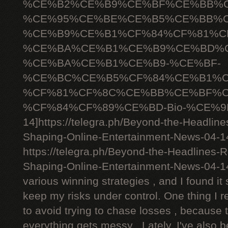
%CE%B2%CE%B9%CE%BF%CE%BB%C
%CE%95%CE%BE%CE%B5%CE%BB%C
%CE%B9%CE%B1%CF%84%CF%81%C
%CE%BA%CE%B1%CE%B9%CE%BD%C
%CE%BA%CE%B1%CE%B9-%CE%BF-
%CE%BC%CE%B5%CF%84%CE%B1%C
%CF%81%CF%8C%CE%BB%CE%BF%C
%CF%84%CF%89%CE%BD-Bio-%CE%9D
14]https://telegra.ph/Beyond-the-Headlin
Shaping-Online-Entertainment-News-04-14[
https://telegra.ph/Beyond-the-Headlines-
Shaping-Online-Entertainment-News-04-1
various winning strategies , and I found it 
keep my risks under control. One thing I r
to avoid trying to chase losses , because 
everything gets messy . Lately, I've also 