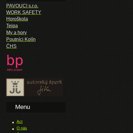
PAVOUCI s.r.o.
WORK SAFETY
Horoškola
Tejpa
My a hory
Poutníci Kolín
ČHS
Menu
Act
O nás