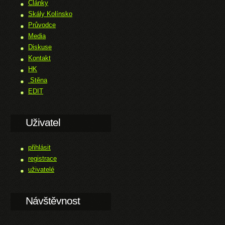
Články
Skály Kolínsko
Průvodce
Media
Diskuse
Kontakt
HK
Stěna
EDIT
Uživatel
přihlásit
registrace
uživatelé
Návštěvnost