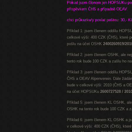
Pokud jsem členem jen HOPSUKu pos
příspěvkem ČHS a případně OEAV.
chci průkazku/y poslat poštou: 30,- K
Příklad 1: jsem členem oddílu HOPSU
celkové výši: 400 CZK (ČHS), které
pošlu na účet OSHK
2400260919/201
Příklad 2: jsem členem OSHK, ale n
tento rok bude 100 CZK a zašlu ho 
Příklad 3: jsem členem oddílu HOPSU
ČHS a OEAV Alpenverein. Dále žádám,
bude v celkové výši: 2010 (ČHS a O
na účet HOPSUKu
2600727528 / 201
Příklad 5: jsem členem KL OSHK, ale
OSHK na tento rok bude 100 CZK a z
Příklad 6: jsem členem KL OSHK a js
v celkové výši: 400 CZK (ČHS), kte