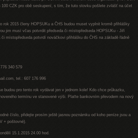
en 100 CZK pro obě seskupení, s tím, že tuto stovku pošlete zvlášť na účet
t pro rok 2015 členy HOPSUKu a ČHS budou muset vyplnit kromě přihlášky
ou jim musí včas potvrdit předseda či místopředseda HOPSUKu - Jiří
 či místopředseda potvrdí nováčkovi přihlášku do ČHS na základě řádně
: 776 340 579
mail.com, tel.: 607 176 996
budou pro tento rok vydávat jen v jednom kole! Kdo chce průkazku,
tanoveného termínu ve stanovené výši. Plaťte bankovním převodem na nový
odné číslo, přidejte prosím ještě jasnou poznámku od koho peníze jsou a
AV + poštovné).
ondělí 15.1.2015 24.00 hod.