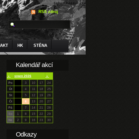
RSS zdroj
AKT
HK
STĚNA
Kalendář akcí
«
srpen 2026
»
Po
3
10
17
24
Út
4
11
18
25
St
5
12
19
26
Čt
6
13
20
27
Pá
7
14
21
28
So
1
8
15
22
29
Ne
2
9
16
23
30
Odkazy