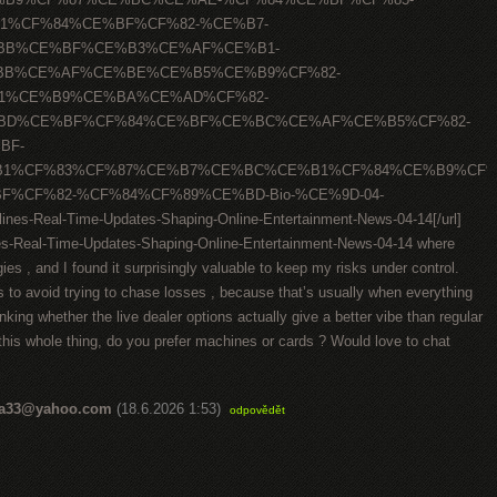
1%CF%84%CE%BF%CF%82-%CE%B7-
BB%CE%BF%CE%B3%CE%AF%CE%B1-
B%CE%AF%CE%BE%CE%B5%CE%B9%CF%82-
1%CE%B9%CE%BA%CE%AD%CF%82-
BD%CE%BF%CF%84%CE%BF%CE%BC%CE%AF%CE%B5%CF%82-
BF-
1%CF%83%CF%87%CE%B7%CE%BC%CE%B1%CF%84%CE%B9%CF%
%CF%82-%CF%84%CF%89%CE%BD-Bio-%CE%9D-04-
dlines-Real-Time-Updates-Shaping-Online-Entertainment-News-04-14[/url]
nes-Real-Time-Updates-Shaping-Online-Entertainment-News-04-14 where
ies , and I found it surprisingly valuable to keep my risks under control.
s to avoid trying to chase losses , because that’s usually when everything
nking whether the live dealer options actually give a better vibe than regular
 this whole thing, do you prefer machines or cards ? Would love to chat
ka33@yahoo.com
(18.6.2026 1:53)
odpovědět