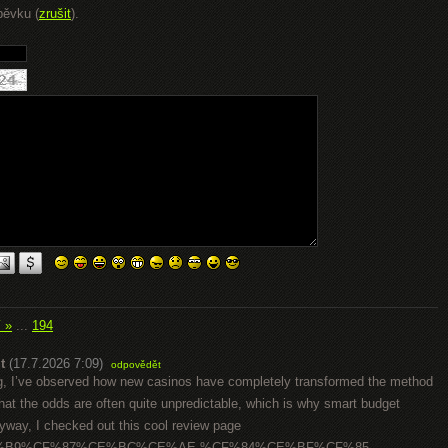
pěvku (
zrušit
).
í »
...
194
t
(17.7.2026 7:09)
odpovědět
ting, I’ve observed how new casinos have completely transformed the method
s that the odds are often quite unpredictable, which is why smart budget
nyway, I checked out this cool review page
%91%CE%B9%CF%87%CE%BC%CE%AE-%CF%84%CE%BF%CF%85-