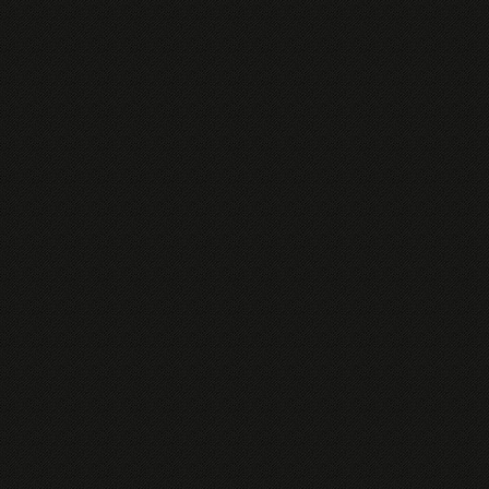
83%CF%84%CE%B9%CE%BA%CF%8C%CF%82-