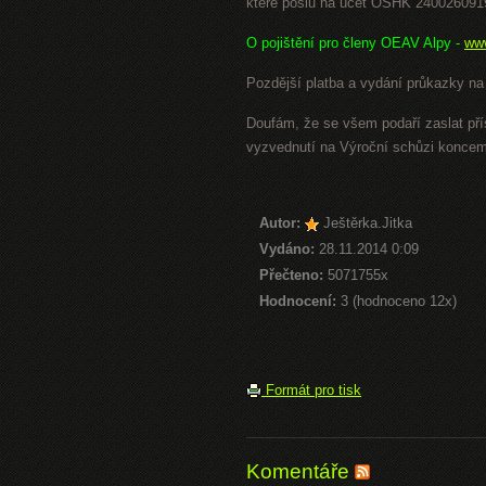
které pošlu na účet OSHK 240026091
O pojištění pro členy OEAV Alpy -
www
Pozdější platba a vydání průkazky na
Doufám, že se všem podaří zaslat př
vyzvednutí na Výroční schůzi koncem
Autor:
Ještěrka.Jitka
Vydáno:
28.11.2014 0:09
Přečteno:
5071755x
Hodnocení:
3 (hodnoceno 12x)
Formát pro tisk
Komentáře