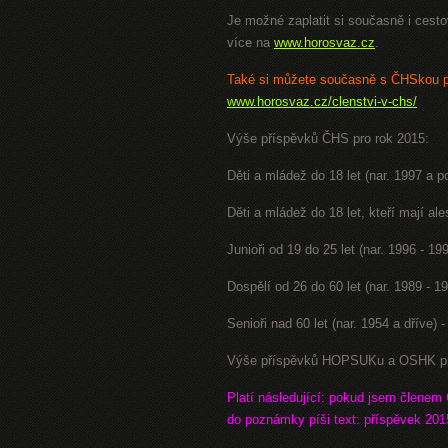
Je možné zaplatit si současně i cestov
více na
www.horosvaz.cz
.
Také si můžete současně s ČHSkou po
www.horosvaz.cz/clenstvi-v-chs/
Výše příspěvků ČHS pro rok 2015:
Děti a mládež do 18 let (nar. 1997 a p
Děti a mládež do 18 let, kteří mají 
Junioři od 19 do 25 let (nar. 1996 - 19
Dospělí od 26 do 60 let (nar. 1989 - 1
Senioři nad 60 let (nar. 1954 a dříve) 
Výše příspěvků HOPSUKu a OSHK pro 
Platí následující: pokud jsem člene
do poznámky píši text: příspěvek 2015