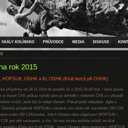
lína
SKÁLY KOLÍNSKO
PRŮVODCE
MEDIA
DISKUSE
KONT
ky
na rok 2015
V, HOPSUK, OSHK a KL OSHK (Klub lezců při OSHK)
nské příspěvky od 28.11.2014 do pondělí 15.1.2015 24.00 hod. I letos pouze
ude si muset ČHS průkaz vyřídit sám po dohodě s vedením ČHS a v případě
žení zvážit, jestli být či nebýt členem. Pokud platit nebudete, dejte o
. Členský příspěvek HOPSUKu zůstává i pro tento rok nezměněn 100 CZK.
 beze změn 100 CZK/osoba. Jste-li členem obou organizací (HOPSUK i
0 CZK pro obě seskupení, s tím, že tuto stovku pošlete zvlášť na účet
 poplatku Klubu lezců při OSHK. Jste-li členem obou organizací (HOPSUK