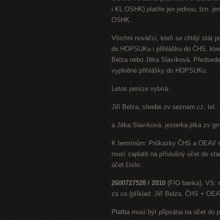
i KL OSHK) platíte jen jednou, tzn. j
OSHK.
Všichni nováčci, kteří se chtějí stá
do HOPSUKu i přihlášku do ČHS, kter
Belza nebo Jitka Slavíková. Předseda
vyplněné přihlášky do HOPSUKu.
Letos peníze vybírá:
Jiří Belza, steebe zv seznam.cz, tel.
a Jitka Slavíková, jesterka.jitka zv g
K termínům: Průkazky ČHS a OEAV se 
musí zaplatit na příslušný účet do s
účet číslo:
2600727528 / 2010
(FIO banka), VS: r
za co (příklad: Jiří Belza, ČHS + OE
Platba musí být připsána na účet do p