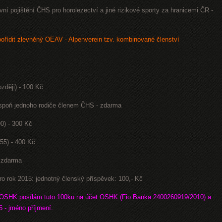
ní pojištění ČHS pro horolezectví a jiné rizikové sporty za hranicemi ČR -
řídit zlevněný OEAV - Alpenverein tzv. kombinované členství
ozději) - 100 Kč
alespoň jednoho rodiče členem ČHS - zdarma
90) - 300 Kč
955) - 400 Kč
- zdarma
rok 2015: jednotný členský příspěvek: 100,- Kč
m OSHK posílám tuto 100ku na účet OSHK (Fio Banka 2400260919/2010) a
 - jméno příjmení.