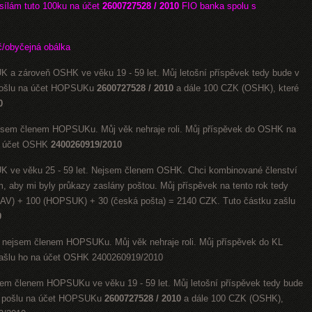
ílám tuto 100ku na účet
2600727528 / 2010
FIO banka
spolu s
č/obyčejná obálka
K a zároveň OSHK ve věku 19 - 59 let. Můj letošní příspěvek tedy bude v
 pošlu na účet HOPSUKu
2600727528 / 2010
a dále 100 CZK (OSHK), které
0
ejsem členem HOPSUKu. Můj věk nehraje roli. Můj příspěvek do OSHK na
na účet OSHK
2400260919/2010
K ve věku 25 - 59 let. Nejsem členem OSHK. Chci kombinované členství
 aby mi byly průkazy zaslány poštou. Můj příspěvek na tento rok tedy
EAV) + 100 (HOPSUK) + 30 (česká pošta) = 2140 CZK. Tuto částku zašlu
0
 nejsem členem HOPSUKu. Můj věk nehraje roli. Můj příspěvek do KL
ašlu ho na účet OSHK 2400260919/2010
em členem HOPSUKu ve věku 19 - 59 let. Můj letošní příspěvek tedy bude
ré pošlu na účet HOPSUKu
2600727528 / 2010
a dále 100 CZK (OSHK),