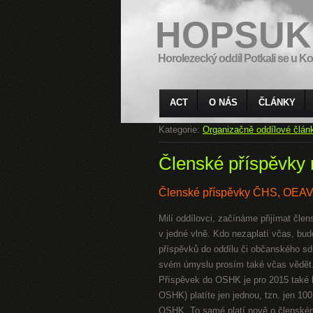
HOPSUK
Horolezecký oddíl Potkali se u Ko
ACT
O NÁS
ČLÁNKY
Kategorie:
Organizačně oddílové člán
Členské příspěvky 
Členské příspěvky ČHS, OEA
Milí oddílovci, začínáme přijímat čle
v jedné vlně. Kdo nezaplatí včas, b
příspěvků do oddílu či občanského sdru
svém úmyslu prosím také včas vědět
Příspěvek do OSHK je pro 2015 také
OSHK) platíte jen jednou, tzn. jen 10
OSHK. To samé platí nově o členském