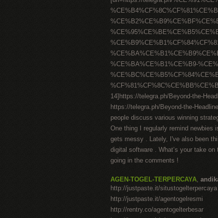
%CE%B4%CF%8C%CF%81%CE%B
%CE%B2%CE%B9%CE%BF%CE%
%CE%95%CE%BE%CE%B5%CE%B
%CE%B9%CE%B1%CF%84%CF%8
%CE%BA%CE%B1%CE%B9%CE%
%CE%BA%CE%B1%CE%B9-%CE%
%CE%BC%CE%B5%CF%84%CE%B
%CF%81%CF%8C%CE%BB%CE%BF
14]https://telegra.ph/Beyond-the-Hea
https://telegra.ph/Beyond-the-Headli
people discuss various winning strateg
One thing I regularly remind newbies i
gets messy . Lately, I've also been thi
digital software . What’s your take on
going in the comments !
AGEN-TOGEL-TERPERCAYA
,
andi
http://justpaste.it/situstogelterpercaya
http://justpaste.it/agentogelresmi
http://rentry.co/agentogelterbesar