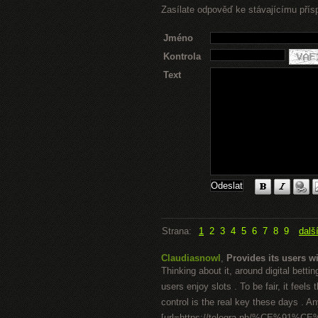
Zasílate odpověď ke stávajícímu přís
Jméno
Kontrola
Text
Strana:
1
2
3
4
5
6
7
8
9
dalš
Claudiasnowl
,
Provides its users wi
Thinking about it, around digital bet
users enjoy slots . To be fair, it feel
control is the real key these days . A
[url=https://telegra.ph/%CE