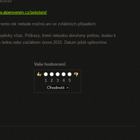
9/2010
.alpenverein.cz/pojisteni/
 tento rok nebude možná ani ve zvláštních případech.
íspěvky včas. Průkazy, které nebudou doručeny poštou, budou k
 ledna nebo začátkem února 2015. Datum ještě upřesníme.
Vaše hodnocení:
1
2
3
4
5