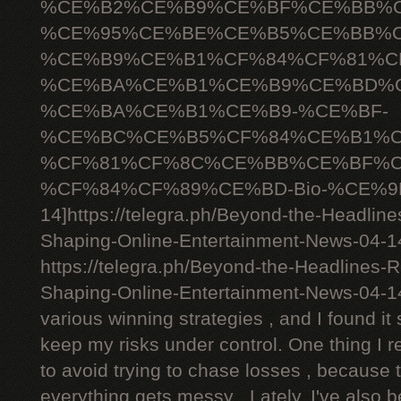
%CE%B2%CE%B9%CE%BF%CE%BB%C
%CE%95%CE%BE%CE%B5%CE%BB%C
%CE%B9%CE%B1%CF%84%CF%81%C
%CE%BA%CE%B1%CE%B9%CE%BD%C
%CE%BA%CE%B1%CE%B9-%CE%BF-
%CE%BC%CE%B5%CF%84%CE%B1%C
%CF%81%CF%8C%CE%BB%CE%BF%C
%CF%84%CF%89%CE%BD-Bio-%CE%9D
14]https://telegra.ph/Beyond-the-Headlin
Shaping-Online-Entertainment-News-04-14[
https://telegra.ph/Beyond-the-Headlines-
Shaping-Online-Entertainment-News-04-1
various winning strategies , and I found it 
keep my risks under control. One thing I r
to avoid trying to chase losses , because 
everything gets messy . Lately, I've also 