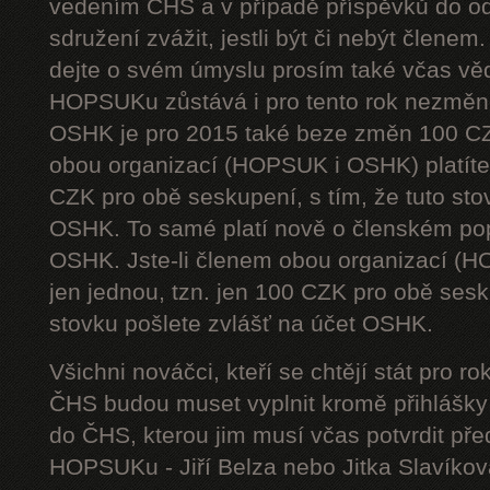
vedením ČHS a v případě příspěvků do od
sdružení zvážit, jestli být či nebýt členem
dejte o svém úmyslu prosím také včas vě
HOPSUKu zůstává i pro tento rok nezměn
OSHK je pro 2015 také beze změn 100 CZ
obou organizací (HOPSUK i OSHK) platíte 
CZK pro obě seskupení, s tím, že tuto sto
OSHK. To samé platí nově o členském pop
OSHK. Jste-li členem obou organizací (H
jen jednou, tzn. jen 100 CZK pro obě sesku
stovku pošlete zvlášť na účet OSHK.
Všichni nováčci, kteří se chtějí stát pro
ČHS budou muset vyplnit kromě přihlášk
do ČHS, kterou jim musí včas potvrdit př
HOPSUKu - Jiří Belza nebo Jitka Slavíkov