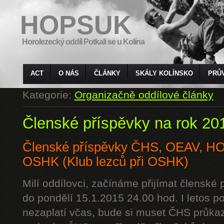
HOPSUK
Horolezecký oddíl Potkali se u Kolína
ACT
O NÁS
ČLÁNKY
SKÁLY KOLÍNSKO
PRŮ
Kategorie:
Organizačně oddílové články
Členské příspěvky na rok 20
Členské příspěvky ČHS, OEAV, 
OSHK (Klub lezců při OSHK)
Milí oddílovci, začínáme přijímat členské
do pondělí 15.1.2015 24.00 hod. I letos p
nezaplatí včas, bude si muset ČHS průkaz