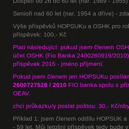
Dospělí od 26 do 60 let (nar. 1989 - 1955)
Senioři nad 60 let (nar. 1954 a dříve) - z
Výše příspěvků HOPSUKu a OSHK pro rok
příspěvek: 100,- Kč
Platí následující: pokud jsem členem OS
účet OSHK (Fio Banka 2400260919/2010) 
příspěvek 2015 - jméno příjmení.
Pokud jsem členem jen HOPSUKu posílám
2600727528 / 2010
FIO banka
spolu s př
OEAV.
chci průkazku/y poslat poštou: 30,- Kč/ob
Příklad 1: jsem členem oddílu HOPSUK a
- 59 let. Můj letošní příspěvek tedy bude 