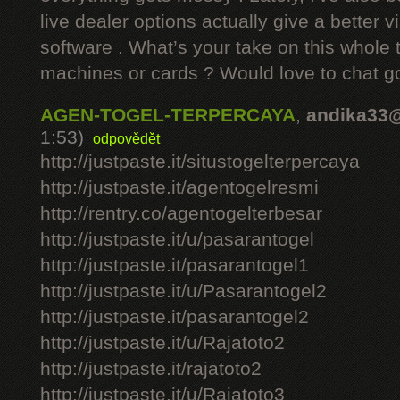
live dealer options actually give a better v
software . What’s your take on this whole 
machines or cards ? Would love to chat g
AGEN-TOGEL-TERPERCAYA
,
andika33
1:53)
odpovědět
http://justpaste.it/situstogelterpercaya
http://justpaste.it/agentogelresmi
http://rentry.co/agentogelterbesar
http://justpaste.it/u/pasarantogel
http://justpaste.it/pasarantogel1
http://justpaste.it/u/Pasarantogel2
http://justpaste.it/pasarantogel2
http://justpaste.it/u/Rajatoto2
http://justpaste.it/rajatoto2
http://justpaste.it/u/Rajatoto3