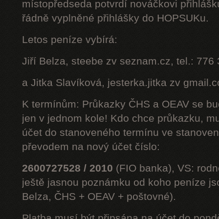
místopředseda potvrdí nováčkovi přihláš
řádně vyplněné přihlášky do HOPSUKu.
Letos peníze vybírá:
Jiří Belza, steebe zv seznam.cz, tel.: 776
a Jitka Slavíková, jesterka.jitka zv gmail.
K termínům: Průkazky ČHS a OEAV se bud
jen v jednom kole! Kdo chce průkazku, mus
účet do stanoveného termínu ve stanoven
převodem na nový účet číslo:
2600727528 / 2010
(FIO banka), VS: rodné
ještě jasnou poznámku od koho peníze jsou
Belza, ČHS + OEAV + poštovné).
Platba musí být připsána na účet do pond