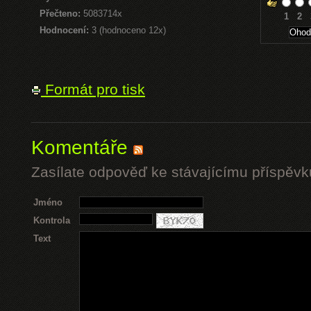
Přečteno:
5083714x
1
2
Hodnocení:
3 (hodnoceno 12x)
Formát pro tisk
Komentáře
Zasílate odpověď ke stávajícímu příspěvk
Jméno
Kontrola
Text