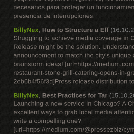
necesarios para proteger un funcionamient
presencia de interrupciones.
BillyNex
,
How to Structure a Eff
(16.10.
Struggling to achieve media coverage in
Release might be the solution. Understan
announcement to match the city's unique
brainstorm ideas! [url=https://medium.c
restaurant-stone-grill-catering-opens-in-g
2eb6b4f56f3d]Press release distribution tod
BillyNex
,
Best Practices for Tar
(15.10.2
Launching a new service in Chicago? A C
excellent ways to grab local media attent
write a compelling one?
[url=https://medium.com/@pressezbiz/cym