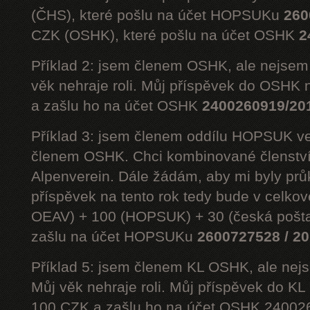
(ČHS), které pošlu na účet HOPSUKu
260
CZK (OSHK), které pošlu na účet OSHK
2
Příklad 2: jsem členem OSHK, ale nejs
věk nehraje roli. Můj příspěvek do OSHK 
a zašlu ho na účet OSHK
2400260919/20
Příklad 3: jsem členem oddílu HOPSUK ve
členem OSHK. Chci kombinované členst
Alpenverein. Dále žádám, aby mi byly prů
příspěvek na tento rok tedy bude v celko
OEAV) + 100 (HOPSUK) + 30 (česká pošta
zašlu na účet HOPSUKu
2600727528 / 2
Příklad 5: jsem členem KL OSHK, ale n
Můj věk nehraje roli. Můj příspěvek do K
100 CZK a zašlu ho na účet OSHK 24002