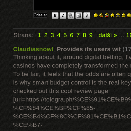
Strana:
1
2
3
4
5
6
7
8
9
další »
...
1
Claudiasnowl
,
Provides its users wit
(1
Thinking about it, around digital betting,
casinos have completely transformed the 
To be fair, it feels that the odds are often
is why smart budget control is the real ke
checked out this cool review page
[url=https://telegra.ph/%CE%91%C
%CF%84%CE%BF%CF%85-
%CE%B4%CF%8C%CF%81%CE%B1%C
%CE%B7-