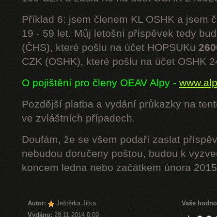
Příklad 6: jsem členem KL OSHK a jsem
19 - 59 let. Můj letošní příspěvek tedy bu
(ČHS), které pošlu na účet HOPSUKu
260
CZK (OSHK), které pošlu na účet OSHK 
O pojištění pro členy OEAV Alpy -
www.alpe
Pozdější platba a vydání průkazky na ten
ve zvláštních případech.
Doufám, že se všem podaří zaslat příspěv
nebudou doručeny poštou, budou k vyzved
koncem ledna nebo začátkem února 2015.
Autor:
Ještěrka.Jitka
Vaše hodno
Vydáno:
28.11.2014 0:09