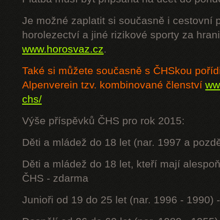
Je možné zaplatit si současně i cestovní 
horolezectví a jiné rizikové sporty za hra
www.horosvaz.cz
.
Také si můžete současně s ČHSkou poříd
Alpenverein tzv. kombinované členství
www
chs/
Výše příspěvků ČHS pro rok 2015:
Děti a mládež do 18 let (nar. 1997 a pozdě
Děti a mládež do 18 let, kteří mají alesp
ČHS - zdarma
Junioři od 19 do 25 let (nar. 1996 - 1990) 