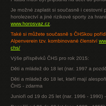
Je možné zaplatit si současně i cestovní 
horolezectví a jiné rizikové sporty za hra
www.horosvaz.cz
.
Také si můžete současně s ČHSkou poříd
Alpenverein tzv. kombinované členství
www
chs/
Výše příspěvků ČHS pro rok 2015:
Děti a mládež do 18 let (nar. 1997 a pozdě
Děti a mládež do 18 let, kteří mají alesp
ČHS - zdarma
Junioři od 19 do 25 let (nar. 1996 - 1990) 