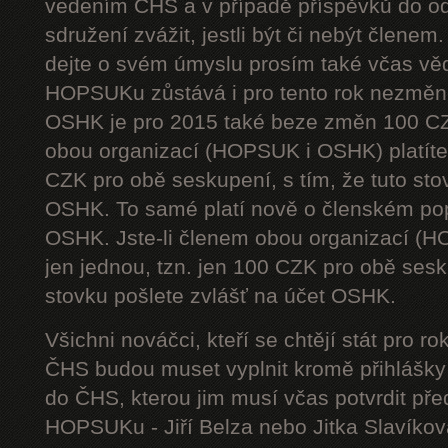
vedením ČHS a v případě příspěvků do od
sdružení zvážit, jestli být či nebýt členem
dejte o svém úmyslu prosím také včas vě
HOPSUKu zůstává i pro tento rok nezměn
OSHK je pro 2015 také beze změn 100 CZ
obou organizací (HOPSUK i OSHK) platíte 
CZK pro obě seskupení, s tím, že tuto sto
OSHK. To samé platí nově o členském pop
OSHK. Jste-li členem obou organizací (H
jen jednou, tzn. jen 100 CZK pro obě sesku
stovku pošlete zvlášť na účet OSHK.
Všichni nováčci, kteří se chtějí stát pro
ČHS budou muset vyplnit kromě přihlášk
do ČHS, kterou jim musí včas potvrdit př
HOPSUKu - Jiří Belza nebo Jitka Slavíkov