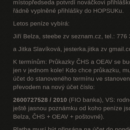
místopředseda potvrdí nováčkovi přihláš
řádně vyplněné přihlášky do HOPSUKu.
Letos peníze vybírá:
Jiří Belza, steebe zv seznam.cz, tel.: 776
a Jitka Slavíková, jesterka.jitka zv gmail.
K termínům: Průkazky ČHS a OEAV se bud
jen v jednom kole! Kdo chce průkazku, mus
účet do stanoveného termínu ve stanoven
převodem na nový účet číslo:
2600727528 / 2010
(FIO banka), VS: rodné
ještě jasnou poznámku od koho peníze jsou
Belza, ČHS + OEAV + poštovné).
Platba musí být připsána na účet do pond