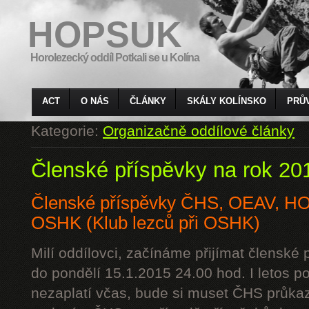
HOPSUK
Horolezecký oddíl Potkali se u Kolína
ACT
O NÁS
ČLÁNKY
SKÁLY KOLÍNSKO
PRŮ
Kategorie:
Organizačně oddílové články
Členské příspěvky na rok 20
Členské příspěvky ČHS, OEAV, 
OSHK (Klub lezců při OSHK)
Milí oddílovci, začínáme přijímat členské
do pondělí 15.1.2015 24.00 hod. I letos p
nezaplatí včas, bude si muset ČHS průkaz