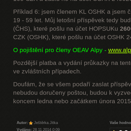
Příklad 6: jsem členem KL OSHK a jsem
19 - 59 let. Můj letošní příspěvek tedy bu
(ČHS), které pošlu na účet HOPSUKu
260
CZK (OSHK), které pošlu na účet OSHK 
O pojištění pro členy OEAV Alpy -
www.alpe
Pozdější platba a vydání průkazky na ten
ve zvláštních případech.
Doufám, že se všem podaří zaslat příspěv
nebudou doručeny poštou, budou k vyzved
koncem ledna nebo začátkem února 2015.
Autor:
Ještěrka.Jitka
Vaše hodno
Vydáno:
28.11.2014 0:09