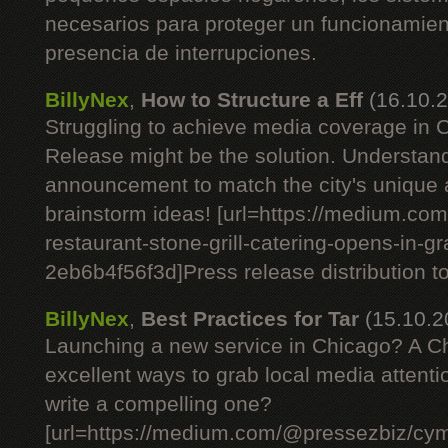
necesarios para proteger un funcionamient
presencia de interrupciones.
BillyNex
,
How to Structure a Eff
(16.10.
Struggling to achieve media coverage in
Release might be the solution. Understan
announcement to match the city's unique
brainstorm ideas! [url=https://medium.c
restaurant-stone-grill-catering-opens-in-g
2eb6b4f56f3d]Press release distribution tod
BillyNex
,
Best Practices for Tar
(15.10.2
Launching a new service in Chicago? A C
excellent ways to grab local media attent
write a compelling one?
[url=https://medium.com/@pressezbiz/cym