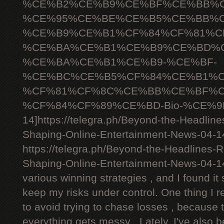
%CE%B2%CE%B9%CE%BF%CE%BB%C
%CE%95%CE%BE%CE%B5%CE%BB%C
%CE%B9%CE%B1%CF%84%CF%81%C
%CE%BA%CE%B1%CE%B9%CE%BD%C
%CE%BA%CE%B1%CE%B9-%CE%BF-
%CE%BC%CE%B5%CF%84%CE%B1%C
%CF%81%CF%8C%CE%BB%CE%BF%C
%CF%84%CF%89%CE%BD-Bio-%CE%9D
14]https://telegra.ph/Beyond-the-Headlin
Shaping-Online-Entertainment-News-04-14[
https://telegra.ph/Beyond-the-Headlines-
Shaping-Online-Entertainment-News-04-1
various winning strategies , and I found it 
keep my risks under control. One thing I r
to avoid trying to chase losses , because 
everything gets messy . Lately, I've also 