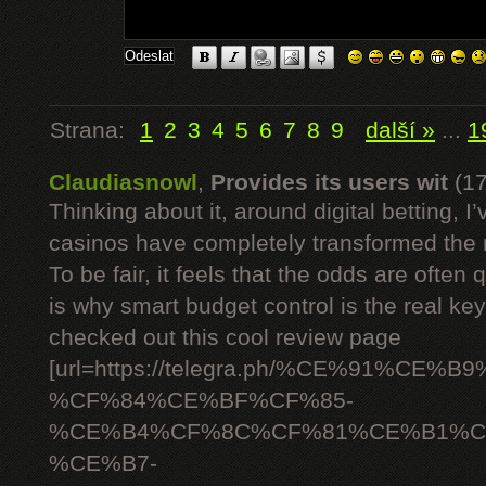
Strana:
1
2
3
4
5
6
7
8
9
další »
...
1
Claudiasnowl
,
Provides its users wit
(1
Thinking about it, around digital betting,
casinos have completely transformed the 
To be fair, it feels that the odds are often
is why smart budget control is the real ke
checked out this cool review page
[url=https://telegra.ph/%CE%91%C
%CF%84%CE%BF%CF%85-
%CE%B4%CF%8C%CF%81%CE%B1%C
%CE%B7-