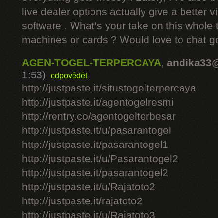
live dealer options actually give a better v
software . What’s your take on this whole 
machines or cards ? Would love to chat g
AGEN-TOGEL-TERPERCAYA
,
andika33
1:53)
odpovědět
http://justpaste.it/situstogelterpercaya
http://justpaste.it/agentogelresmi
http://rentry.co/agentogelterbesar
http://justpaste.it/u/pasarantogel
http://justpaste.it/pasarantogel1
http://justpaste.it/u/Pasarantogel2
http://justpaste.it/pasarantogel2
http://justpaste.it/u/Rajatoto2
http://justpaste.it/rajatoto2
http://justpaste.it/u/Rajatoto3