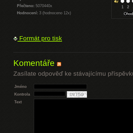
Přečteno:
5070440x
1
2
Hodnocení:
3 (hodnoceno 12x)
Formát pro tisk
Komentáře
Zasílate odpověď ke stávajícímu příspěvk
Jméno
Kontrola
Text