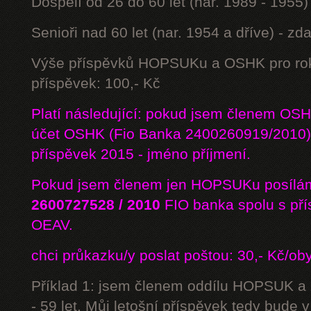
Dospělí od 26 do 60 let (nar. 1989 - 1955)
Senioři nad 60 let (nar. 1954 a dříve) - z
Výše příspěvků HOPSUKu a OSHK pro rok
příspěvek: 100,- Kč
Platí následující: pokud jsem členem OS
účet OSHK (Fio Banka 2400260919/2010) 
příspěvek 2015 - jméno příjmení.
Pokud jsem členem jen HOPSUKu posílám
2600727528 / 2010
FIO banka
spolu s př
OEAV.
chci průkazku/y poslat poštou: 30,- Kč/ob
Příklad 1: jsem členem oddílu HOPSUK a
- 59 let. Můj letošní příspěvek tedy bude 