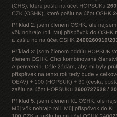
(ČHS), které pošlu na účet HOPSUKu
260
CZK (OSHK), které pošlu na účet OSHK
2
Příklad 2: jsem členem OSHK, ale nejs
věk nehraje roli. Můj příspěvek do OSHK 
a zašlu ho na účet OSHK
2400260919/20
Příklad 3: jsem členem oddílu HOPSUK ve
členem OSHK. Chci kombinované členst
Alpenverein. Dále žádám, aby mi byly prů
příspěvek na tento rok tedy bude v celko
OEAV) + 100 (HOPSUK) + 30 (česká pošta
zašlu na účet HOPSUKu
2600727528 / 2
Příklad 5: jsem členem KL OSHK, ale n
Můj věk nehraje roli. Můj příspěvek do K
100 CZK a zašlu ho na účet OSHK 24002