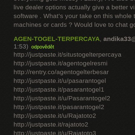
live dealer options actually give a better v
software . What’s your take on this whole 
machines or cards ? Would love to chat g
AGEN-TOGEL-TERPERCAYA
,
andika33
1:53)
odpovědět
http://justpaste.it/situstogelterpercaya
http://justpaste.it/agentogelresmi
http://rentry.co/agentogelterbesar
http://justpaste.it/u/pasarantogel
http://justpaste.it/pasarantogel1
http://justpaste.it/u/Pasarantogel2
http://justpaste.it/pasarantogel2
http://justpaste.it/u/Rajatoto2
http://justpaste.it/rajatoto2
http://justpaste.it/u/Rajatoto3