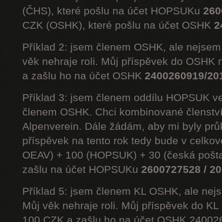
(ČHS), které pošlu na účet HOPSUKu
260
CZK (OSHK), které pošlu na účet OSHK
2
Příklad 2: jsem členem OSHK, ale nejs
věk nehraje roli. Můj příspěvek do OSHK 
a zašlu ho na účet OSHK
2400260919/20
Příklad 3: jsem členem oddílu HOPSUK ve
členem OSHK. Chci kombinované členst
Alpenverein. Dále žádám, aby mi byly prů
příspěvek na tento rok tedy bude v celko
OEAV) + 100 (HOPSUK) + 30 (česká pošta
zašlu na účet HOPSUKu
2600727528 / 2
Příklad 5: jsem členem KL OSHK, ale n
Můj věk nehraje roli. Můj příspěvek do K
100 CZK a zašlu ho na účet OSHK 24002