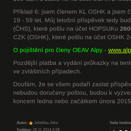
Příklad 6: jsem členem KL OSHK a jsem
19 - 59 let. Můj letošní příspěvek tedy bu
(ČHS), které pošlu na účet HOPSUKu
260
CZK (OSHK), které pošlu na účet OSHK 
O pojištění pro členy OEAV Alpy -
www.alpe
Pozdější platba a vydání průkazky na ten
ve zvláštních případech.
Doufám, že se všem podaří zaslat příspěv
nebudou doručeny poštou, budou k vyzved
koncem ledna nebo začátkem února 2015.
Autor:
Ještěrka.Jitka
Vaše hodno
Vydáno:
28.11.2014 0:09