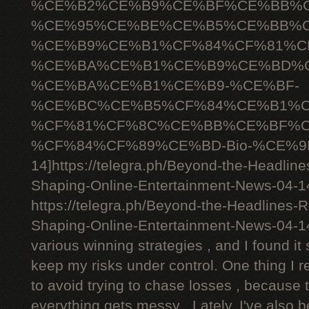
%CE%B2%CE%B9%CE%BF%CE%BB%C
%CE%95%CE%BE%CE%B5%CE%BB%C
%CE%B9%CE%B1%CF%84%CF%81%C
%CE%BA%CE%B1%CE%B9%CE%BD%C
%CE%BA%CE%B1%CE%B9-%CE%BF-
%CE%BC%CE%B5%CF%84%CE%B1%C
%CF%81%CF%8C%CE%BB%CE%BF%C
%CF%84%CF%89%CE%BD-Bio-%CE%9D
14]https://telegra.ph/Beyond-the-Headlin
Shaping-Online-Entertainment-News-04-14[
https://telegra.ph/Beyond-the-Headlines-
Shaping-Online-Entertainment-News-04-1
various winning strategies , and I found it 
keep my risks under control. One thing I r
to avoid trying to chase losses , because 
everything gets messy . Lately, I've also 