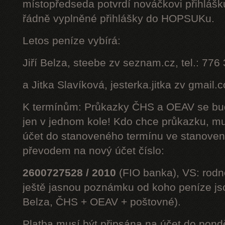
místopředseda potvrdí nováčkovi přihláš
řádně vyplněné přihlášky do HOPSUKu.
Letos peníze vybírá:
Jiří Belza, steebe zv seznam.cz, tel.: 776
a Jitka Slavíková, jesterka.jitka zv gmail.
K termínům: Průkazky ČHS a OEAV se bud
jen v jednom kole! Kdo chce průkazku, mus
účet do stanoveného termínu ve stanoven
převodem na nový účet číslo:
2600727528 / 2010
(FIO banka), VS: rodné
ještě jasnou poznámku od koho peníze jsou
Belza, ČHS + OEAV + poštovné).
Platba musí být připsána na účet do pond