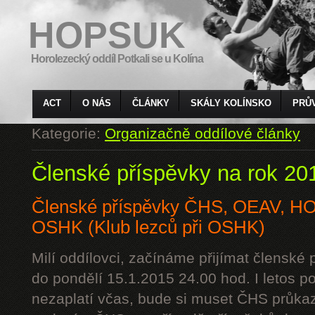
HOPSUK
Horolezecký oddíl Potkali se u Kolína
ACT
O NÁS
ČLÁNKY
SKÁLY KOLÍNSKO
PRŮ
Kategorie:
Organizačně oddílové články
Členské příspěvky na rok 20
Členské příspěvky ČHS, OEAV, 
OSHK (Klub lezců při OSHK)
Milí oddílovci, začínáme přijímat členské
do pondělí 15.1.2015 24.00 hod. I letos p
nezaplatí včas, bude si muset ČHS průkaz