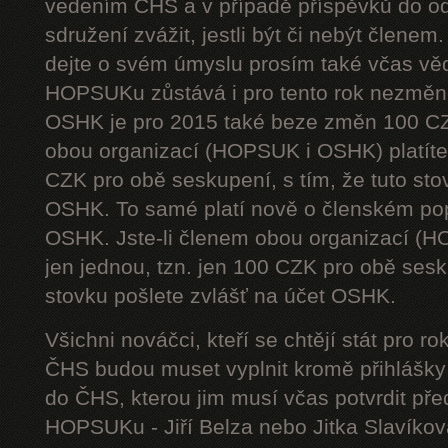
vedením ČHS a v případě příspěvků do od
sdružení zvážit, jestli být či nebýt členem
dejte o svém úmyslu prosím také včas vě
HOPSUKu zůstává i pro tento rok nezměn
OSHK je pro 2015 také beze změn 100 CZ
obou organizací (HOPSUK i OSHK) platíte 
CZK pro obě seskupení, s tím, že tuto sto
OSHK. To samé platí nově o členském pop
OSHK. Jste-li členem obou organizací (H
jen jednou, tzn. jen 100 CZK pro obě sesku
stovku pošlete zvlášť na účet OSHK.
Všichni nováčci, kteří se chtějí stát pro
ČHS budou muset vyplnit kromě přihlášk
do ČHS, kterou jim musí včas potvrdit př
HOPSUKu - Jiří Belza nebo Jitka Slavíkov