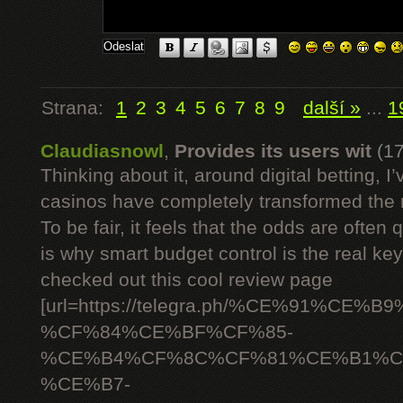
Strana:
1
2
3
4
5
6
7
8
9
další »
...
1
Claudiasnowl
,
Provides its users wit
(1
Thinking about it, around digital betting,
casinos have completely transformed the 
To be fair, it feels that the odds are often
is why smart budget control is the real ke
checked out this cool review page
[url=https://telegra.ph/%CE%91%C
%CF%84%CE%BF%CF%85-
%CE%B4%CF%8C%CF%81%CE%B1%C
%CE%B7-