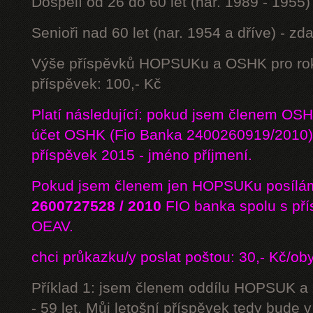
Dospělí od 26 do 60 let (nar. 1989 - 1955)
Senioři nad 60 let (nar. 1954 a dříve) - z
Výše příspěvků HOPSUKu a OSHK pro rok
příspěvek: 100,- Kč
Platí následující: pokud jsem členem OS
účet OSHK (Fio Banka 2400260919/2010) 
příspěvek 2015 - jméno příjmení.
Pokud jsem členem jen HOPSUKu posílám
2600727528 / 2010
FIO banka
spolu s př
OEAV.
chci průkazku/y poslat poštou: 30,- Kč/ob
Příklad 1: jsem členem oddílu HOPSUK a
- 59 let. Můj letošní příspěvek tedy bude 