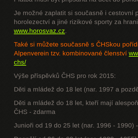
Je možné zaplatit si současně i cestovní 
horolezectví a jiné rizikové sporty za hra
www.horosvaz.cz
.
Také si můžete současně s ČHSkou poříd
Alpenverein tzv. kombinované členství
www
chs/
Výše příspěvků ČHS pro rok 2015:
Děti a mládež do 18 let (nar. 1997 a pozdě
Děti a mládež do 18 let, kteří mají alesp
ČHS - zdarma
Junioři od 19 do 25 let (nar. 1996 - 1990) 