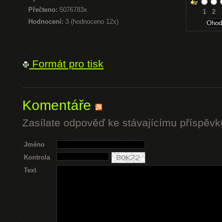
Přečteno:
5076783x
1
2
Hodnocení:
3 (hodnoceno 12x)
Formát pro tisk
Komentáře
Zasílate odpověď ke stávajícímu příspěvk
Jméno
Kontrola
Text