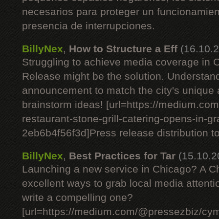
necesarios para proteger un funcionamient
presencia de interrupciones.
BillyNex
,
How to Structure a Eff
(16.10.
Struggling to achieve media coverage in
Release might be the solution. Understan
announcement to match the city's unique
brainstorm ideas! [url=https://medium.c
restaurant-stone-grill-catering-opens-in-g
2eb6b4f56f3d]Press release distribution tod
BillyNex
,
Best Practices for Tar
(15.10.2
Launching a new service in Chicago? A C
excellent ways to grab local media attent
write a compelling one?
[url=https://medium.com/@pressezbiz/cym