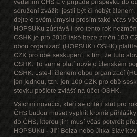
vedením ČHS a v případě příspěvků do od
sdružení zvážit, jestli být či nebýt členem
dejte o svém úmyslu prosím také včas vě
HOPSUKu zůstává i pro tento rok nezměn
OSHK je pro 2015 také beze změn 100 CZ
obou organizací (HOPSUK i OSHK) platíte 
CZK pro obě seskupení, s tím, že tuto sto
OSHK. To samé platí nově o členském pop
OSHK. Jste-li členem obou organizací (H
jen jednou, tzn. jen 100 CZK pro obě sesku
stovku pošlete zvlášť na účet OSHK.
Všichni nováčci, kteří se chtějí stát pro
ČHS budou muset vyplnit kromě přihlášk
do ČHS, kterou jim musí včas potvrdit př
HOPSUKu - Jiří Belza nebo Jitka Slavíkov