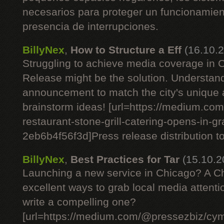
necesarios para proteger un funcionamient
presencia de interrupciones.
BillyNex
,
How to Structure a Eff
(16.10.
Struggling to achieve media coverage in
Release might be the solution. Understan
announcement to match the city's unique
brainstorm ideas! [url=https://medium.c
restaurant-stone-grill-catering-opens-in-g
2eb6b4f56f3d]Press release distribution tod
BillyNex
,
Best Practices for Tar
(15.10.2
Launching a new service in Chicago? A C
excellent ways to grab local media attent
write a compelling one?
[url=https://medium.com/@pressezbiz/cym