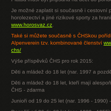
Je možné zaplatit si současně i cestovní 
horolezectví a jiné rizikové sporty za hra
www.horosvaz.cz
.
Také si můžete současně s ČHSkou poříd
Alpenverein tzv. kombinované členství
www
chs/
Výše příspěvků ČHS pro rok 2015:
Děti a mládež do 18 let (nar. 1997 a pozdě
Děti a mládež do 18 let, kteří mají alesp
ČHS - zdarma
Junioři od 19 do 25 let (nar. 1996 - 1990) 