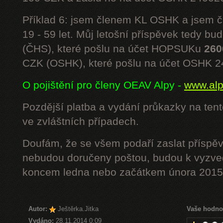
Příklad 6: jsem členem KL OSHK a jsem
19 - 59 let. Můj letošní příspěvek tedy bu
(ČHS), které pošlu na účet HOPSUKu
260
CZK (OSHK), které pošlu na účet OSHK 
O pojištění pro členy OEAV Alpy -
www.alpe
Pozdější platba a vydání průkazky na ten
ve zvláštních případech.
Doufám, že se všem podaří zaslat příspěv
nebudou doručeny poštou, budou k vyzved
koncem ledna nebo začátkem února 2015.
Autor:
Ještěrka.Jitka
Vaše hodno
Vydáno:
28.11.2014 0:09