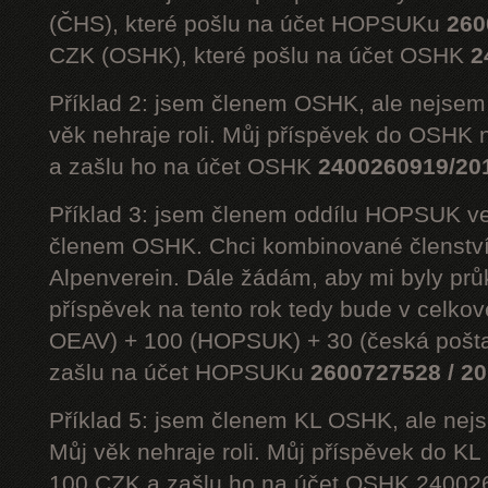
(ČHS), které pošlu na účet HOPSUKu
260
CZK (OSHK), které pošlu na účet OSHK
2
Příklad 2: jsem členem OSHK, ale nejs
věk nehraje roli. Můj příspěvek do OSHK 
a zašlu ho na účet OSHK
2400260919/20
Příklad 3: jsem členem oddílu HOPSUK ve
členem OSHK. Chci kombinované členst
Alpenverein. Dále žádám, aby mi byly prů
příspěvek na tento rok tedy bude v celko
OEAV) + 100 (HOPSUK) + 30 (česká pošta
zašlu na účet HOPSUKu
2600727528 / 2
Příklad 5: jsem členem KL OSHK, ale n
Můj věk nehraje roli. Můj příspěvek do K
100 CZK a zašlu ho na účet OSHK 24002