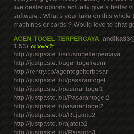
live dealer options actually give a better v
software . What’s your take on this whole 
machines or cards ? Would love to chat g
AGEN-TOGEL-TERPERCAYA
,
andika33
1:53)
odpovědět
http://justpaste.it/situstogelterpercaya
http://justpaste.it/agentogelresmi
http://rentry.co/agentogelterbesar
http://justpaste.it/u/pasarantogel
http://justpaste.it/pasarantogel1
http://justpaste.it/u/Pasarantogel2
http://justpaste.it/pasarantogel2
http://justpaste.it/u/Rajatoto2
http://justpaste.it/rajatoto2
http://justpaste.it/u/Rajatoto3