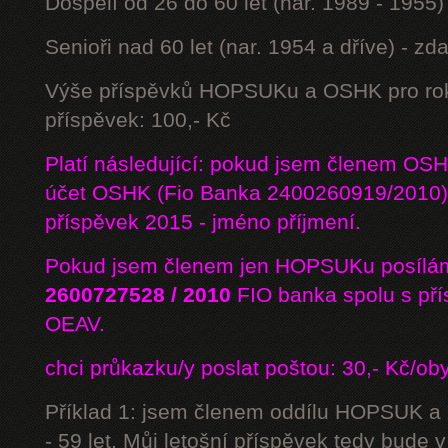
Dospělí od 26 do 60 let (nar. 1989 - 1955)
Senioři nad 60 let (nar. 1954 a dříve) - z
Výše příspěvků HOPSUKu a OSHK pro rok
příspěvek: 100,- Kč
Platí následující: pokud jsem členem OS
účet OSHK (Fio Banka 2400260919/2010) 
příspěvek 2015 - jméno příjmení.
Pokud jsem členem jen HOPSUKu posílám
2600727528 / 2010
FIO banka
spolu s př
OEAV.
chci průkazku/y poslat poštou: 30,- Kč/ob
Příklad 1: jsem členem oddílu HOPSUK a
- 59 let. Můj letošní příspěvek tedy bude 