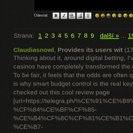
Strana:
1
2
3
4
5
6
7
8
9
další »
...
1
Claudiasnowl
,
Provides its users wit
(1
Thinking about it, around digital betting,
casinos have completely transformed the 
To be fair, it feels that the odds are often
is why smart budget control is the real ke
checked out this cool review page
[url=https://telegra.ph/%CE%91%C
%CF%84%CE%BF%CF%85-
%CE%B4%CF%8C%CF%81%CE%B1%C
%CE%B7-