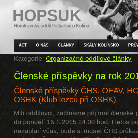
HOPSUK
Horolezecký oddíl Potkali se u Kolína
ACT
O NÁS
ČLÁNKY
SKÁLY KOLÍNSKO
PRŮ
Kategorie:
Organizačně oddílové články
Členské příspěvky na rok 20
Členské příspěvky ČHS, OEAV, 
OSHK (Klub lezců při OSHK)
Milí oddílovci, začínáme přijímat členské
do pondělí 15.1.2015 24.00 hod. I letos p
nezaplatí včas, bude si muset ČHS průkaz