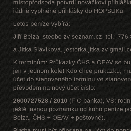
místopředseda potvrdí nováčkovi přihláš
řádně vyplněné přihlášky do HOPSUKu.
Letos peníze vybírá:
Jiří Belza, steebe zv seznam.cz, tel.: 776
a Jitka Slavíková, jesterka.jitka zv gmail.
K termínům: Průkazky ČHS a OEAV se bud
jen v jednom kole! Kdo chce průkazku, mus
účet do stanoveného termínu ve stanoven
převodem na nový účet číslo:
2600727528 / 2010
(FIO banka), VS: rodné
ještě jasnou poznámku od koho peníze jsou
Belza, ČHS + OEAV + poštovné).
Platba musí být připsána na účet do pond