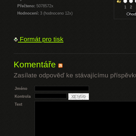
Přečteno:
5078572x
1
2
Hodnocení:
3 (hodnoceno 12x)
Formát pro tisk
Komentáře
Zasílate odpověď ke stávajícímu příspěvk
Jméno
Kontrola
Text