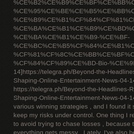
%CE%B2%CE%B9%CE%BF%CE%BB%C
%CE%95%CE%BE%CE%B5%CE%BB%C
%CE%B9%CE%B1%CF%84%CF%81%C
%CE%BA%CE%B1%CE%B9%CE%BD%C
%CE%BA%CE%B1%CE%B9-%CE%BF-
%CE%BC%CE%B5%CF%84%CE%B1%C
%CF%81%CF%8C%CE%BB%CE%BF%C
%CF%84%CF%89%CE%BD-Bio-%CE%9D
14]https://telegra.ph/Beyond-the-Headlin
Shaping-Online-Entertainment-News-04-14[
https://telegra.ph/Beyond-the-Headlines-
Shaping-Online-Entertainment-News-04-1
various winning strategies , and I found it 
keep my risks under control. One thing I r
to avoid trying to chase losses , because 
everything gets messy . Lately, I've also 