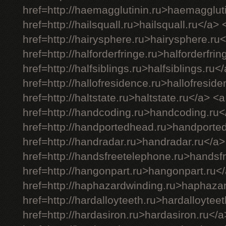
href=http://haemagglutinin.ru>haemagglut
href=http://hailsquall.ru>hailsquall.ru</a> 
href=http://hairysphere.ru>hairysphere.ru
href=http://halforderfringe.ru>halforderfri
href=http://halfsiblings.ru>halfsiblings.ru<
href=http://hallofresidence.ru>hallofresid
href=http://haltstate.ru>haltstate.ru</a> <a
href=http://handcoding.ru>handcoding.ru<
href=http://handportedhead.ru>handporte
href=http://handradar.ru>handradar.ru</a>
href=http://handsfreetelephone.ru>handsf
href=http://hangonpart.ru>hangonpart.ru<
href=http://haphazardwinding.ru>haphaza
href=http://hardalloyteeth.ru>hardalloytee
href=http://hardasiron.ru>hardasiron.ru</a