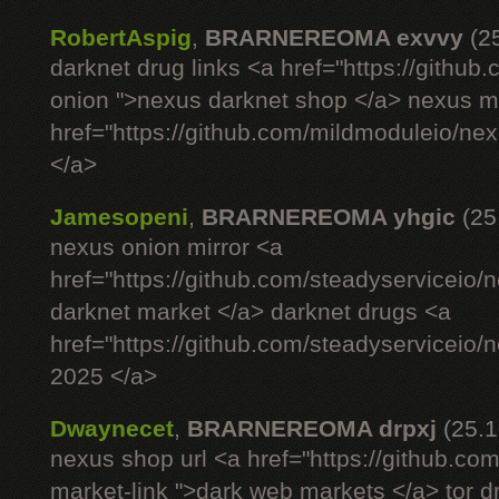
RobertAspig
,
BRARNEREOMA exvvy
(2
darknet drug links <a href="https://githu
onion ">nexus darknet shop </a> nexus ma
href="https://github.com/mildmoduleio/ne
</a>
Jamesopeni
,
BRARNEREOMA yhgic
(25
nexus onion mirror <a
href="https://github.com/steadyserviceio
darknet market </a> darknet drugs <a
href="https://github.com/steadyserviceio
2025 </a>
Dwaynecet
,
BRARNEREOMA drpxj
(25.1
nexus shop url <a href="https://github.com
market-link ">dark web markets </a> tor 