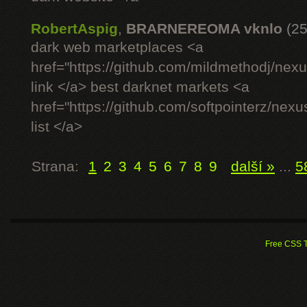
RobertAspig
,
BRARNEREOMA vknlo
(25
dark web marketplaces <a
href="https://github.com/mildmethodj/nex
link </a> best darknet markets <a
href="https://github.com/softpointerz/nex
list </a>
Strana:
1
2
3
4
5
6
7
8
9
další »
...
5
Free CSS 