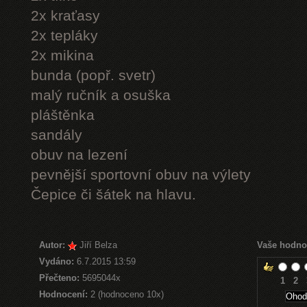
2x kraťasy
2x tepláky
2x mikina
bunda (popř. svetr)
malý ručník a osuška
pláštěnka
sandály
obuv na lezení
pevnější sportovní obuv na výlety
Čepice či šátek na hlavu.
Autor:
Jiří Belza
Vaše hodno
Vydáno:
6.7.2015 13:59
Přečteno:
5695044x
1
2
Hodnocení:
2 (hodnoceno 10x)