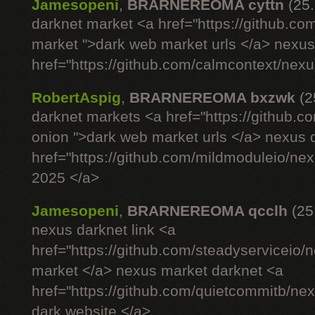
Jamesopeni
,
BRARNEREOMA cyttn
(25
darknet market <a href="https://github.co
market ">dark web market urls </a> nexus si
href="https://github.com/calmcontext/nex
RobertAspig
,
BRARNEREOMA bxzwk
(2
darknet markets <a href="https://github.c
onion ">dark web market urls </a> nexus 
href="https://github.com/mildmoduleio/ne
2025 </a>
Jamesopeni
,
BRARNEREOMA qcclh
(25
nexus darknet link <a
href="https://github.com/steadyserviceio
market </a> nexus market darknet <a
href="https://github.com/quietcommitb/nex
dark website </a>