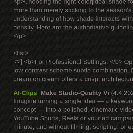
<p>Choosing the right color|ideal shade fo
more than merely sticking to the season's 
understanding of how shade interacts with 
density. Here are the authoritative guideli
</p>
<list>
<>] <b>For Professional Settings: </b> Op
low-contrast scheme|subtle combination. D
cream on cream offers a crisp, architectural
AI-Clips
,
Make Studio-Quality Vi
(4.4.20
Imagine turning a single idea — a keyword
concept — into a polished, cinematic vide
YouTube Shorts, Reels or your ad campaig
minute, and without filming, scripting, or e