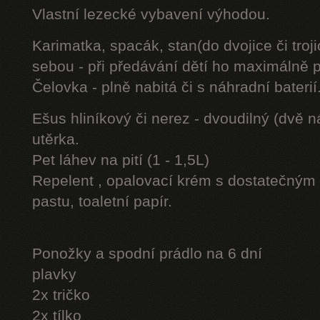
Vlastní lezecké vybavení výhodou.
Karimatka, spacák, stan(do dvojice či troji
sebou - při předávání dětí ho maximálně 
Čelovka - plně nabitá či s náhradní baterií
Ešus hliníkový či nerez - dvoudilný (dvě n
utěrka.
Pet láhev na pití (1 - 1,5L)
Repelent , opalovací krém s dostatečným 
pastu, toaletní papír.
Ponožky a spodní prádlo na 6 dní
plavky
2x tričko
2x tílko