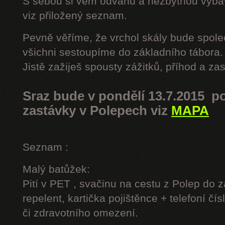
S sebou si vem odvahu a nezbytnou výbavu
viz přiložený seznam.
Pevně věříme, že vrchol skály bude spole
všichni sestoupíme do základního tábora.
Jistě zažiješ spousty zážitků, příhod a z
Sraz bude v pondělí 13.7.2015 po
zastávky v Polepech viz
MAPA
Seznam :
Malý batůžek:
Pití v PET , svačinu na cestu z Polep do 
repelent, kartička pojištěnce + telefoní čís
či zdravotního omezení.