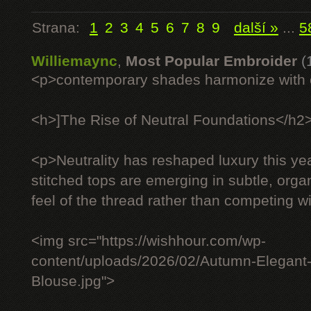
Strana:
1
2
3
4
5
6
7
8
9
další »
...
5
Williemaync
,
Most Popular Embroider
(
<p>contemporary shades harmonize with c
<h>]The Rise of Neutral Foundations</h2
<p>Neutrality has reshaped luxury this ye
stitched tops are emerging in subtle, organ
feel of the thread rather than competing wit
<img src="https://wishhour.com/wp-
content/uploads/2026/02/Autumn-Elegant
Blouse.jpg">