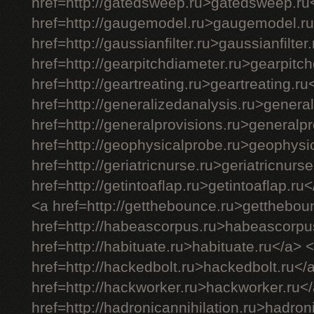
href=http://gatedsweep.ru>gatedsweep.ru
href=http://gaugemodel.ru>gaugemodel.ru
href=http://gaussianfilter.ru>gaussianfilter
href=http://gearpitchdiameter.ru>gearpitc
href=http://geartreating.ru>geartreating.ru
href=http://generalizedanalysis.ru>genera
href=http://generalprovisions.ru>generalp
href=http://geophysicalprobe.ru>geophysi
href=http://geriatricnurse.ru>geriatricnurs
href=http://getintoaflap.ru>getintoaflap.ru
<a href=http://getthebounce.ru>getthebou
href=http://habeascorpus.ru>habeascorpu
href=http://habituate.ru>habituate.ru</a> 
href=http://hackedbolt.ru>hackedbolt.ru</
href=http://hackworker.ru>hackworker.ru<
href=http://hadronicannihilation.ru>hadron