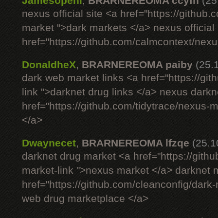
Jamesopeni
,
BRARNEREOMA ccyfn
(25
nexus official site <a href="https://github
market ">dark markets </a> nexus official 
href="https://github.com/calmcontext/nexu
DonaldheX
,
BRARNEREOMA paiby
(25.
dark web market links <a href="https://g
link ">darknet drug links </a> nexus darkn
href="https://github.com/tidytrace/nexus-
</a>
Dwaynecet
,
BRARNEREOMA lfzqe
(25.1
darknet drug market <a href="https://gith
market-link ">nexus market </a> darknet m
href="https://github.com/cleanconfig/dar
web drug marketplace </a>