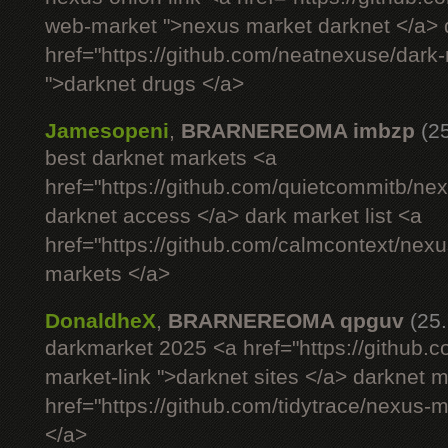
web-market ">nexus market darknet </a> d
href="https://github.com/neatnexuse/dar
">darknet drugs </a>
Jamesopeni
,
BRARNEREOMA imbzp
(2
best darknet markets <a
href="https://github.com/quietcommitb/nex
darknet access </a> dark market list <a
href="https://github.com/calmcontext/nex
markets </a>
DonaldheX
,
BRARNEREOMA qpguv
(25
darkmarket 2025 <a href="https://github.
market-link ">darknet sites </a> darknet 
href="https://github.com/tidytrace/nexus-
</a>