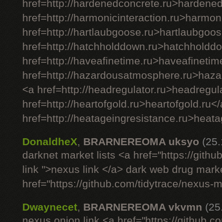
href=http://hardenedconcrete.ru>hardene
href=http://harmonicinteraction.ru>harmon
href=http://hartlaubgoose.ru>hartlaubgoos
href=http://hatchholddown.ru>hatchholdd
href=http://haveafinetime.ru>haveafinetim
href=http://hazardousatmosphere.ru>haz
<a href=http://headregulator.ru>headregul
href=http://heartofgold.ru>heartofgold.ru<
href=http://heatageingresistance.ru>heata
DonaldheX
,
BRARNEREOMA uksyo
(25
darknet market lists <a href="https://git
link ">nexus link </a> dark web drug mark
href="https://github.com/tidytrace/nexus-
Dwaynecet
,
BRARNEREOMA vkvmn
(25
nexus onion link <a href="https://github.