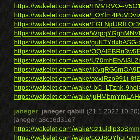
https://wakelet.com/wake/HVMRVO--V5
https://wakelet.com/wake/_OYfm4PoVDv
https://wakelet.com/wake/EGLNjdJRfLQr
https://wakelet.com/wake/WrpqYGghMN
https://wakelet.com/wake/guKTYdxbAS
https://wakelet.com/wake/OQAlEBRn3w5E
https://wakelet.com/wake/U70mhEbAI3
https://wakelet.com/wake/iKvqRG6mOA9
https://wakelet.com/wake/oxxiRzo991t-8
https://wakelet.com/wake/-bC_LTznk-9h
https://wakelet.com/wake/juHMbmYmLA
janeger
,
janeger qabill
(21.1.2022 10:20)
janeger a8cc6d31e7
https://wakelet.com/wake/qz1uidlp3oSm
https://wakelet.com/wake/aOJ8OYhgPvH