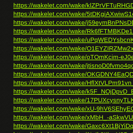
https://wakelet.com/wake/klZPrVFTuRHG
https://wakelet.com/wake/5tDKgiAXwiwS
https://wakelet.com/wake/j59eymBnPNs
https://wakelet.com/wake/Rk6fFTMBKD
https://wakelet.com/wake/uPqWEDYsbc
https://wakelet.com/wake/O1EYZIRZMw
https://wakelet.com/wake/oTOmKcim-e
https://wakelet.com/wake/jtisnoD0fvmo
https://wakelet.com/wake/OKGDNY4Ea
https://wakelet.com/wake/HflXtVLPm91v
https://wakelet.com/wake/k5F_NOjDpvD
https://wakelet.com/wake/17PUXcysnyT
https://wakelet.com/wake/xU-9hV6SEhy
https://wakelet.com/wake/xMbH_-aSkwV
https://wakelet.com/wake/Gaxc6Xt1BjY