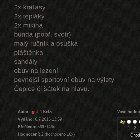
2x kraťasy
2x tepláky
2x mikina
bunda (popř. svetr)
malý ručník a osuška
pláštěnka
sandály
obuv na lezení
pevnější sportovní obuv na výlety
Čepice či šátek na hlavu.
Autor:
Jiří Belza
Vaše hodno
Vydáno:
6.7.2015 13:59
Přečteno:
5697146x
1
2
Hodnocení:
2 (hodnoceno 10x)