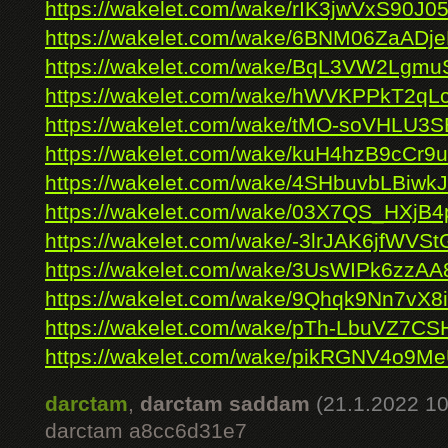
https://wakelet.com/wake/rIK3jwVxS90J
https://wakelet.com/wake/6BNM06ZaADj
https://wakelet.com/wake/BqL3VW2Lgm
https://wakelet.com/wake/hWVKPPkT2q
https://wakelet.com/wake/tMO-soVHLU3
https://wakelet.com/wake/kuH4hzB9cCr9
https://wakelet.com/wake/4SHbuvbLBiw
https://wakelet.com/wake/03X7QS_HXj
https://wakelet.com/wake/-3lrJAK6jfWVSt
https://wakelet.com/wake/3UsWIPk6zzAA
https://wakelet.com/wake/9Qhqk9Nn7vX
https://wakelet.com/wake/pTh-LbuVZ7CSH
https://wakelet.com/wake/pikRGNV4o9Me
darctam
,
darctam saddam
(21.1.2022 10
darctam a8cc6d31e7