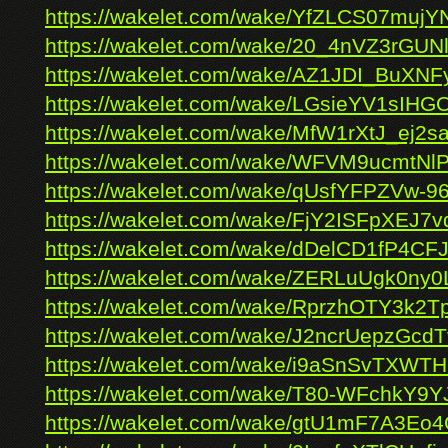
https://wakelet.com/wake/YfZLCS07muj
https://wakelet.com/wake/20_4nVZ3rGU
https://wakelet.com/wake/AZ1JDI_BuXN
https://wakelet.com/wake/LGsieYV1sIHG
https://wakelet.com/wake/MfW1rXtJ_ej2s
https://wakelet.com/wake/WFVM9ucmtN
https://wakelet.com/wake/qUsfYFPZVw-9
https://wakelet.com/wake/FjY2ISFpXEJ7
https://wakelet.com/wake/dDelCD1fP4C
https://wakelet.com/wake/ZERLuUgk0ny
https://wakelet.com/wake/RprzhOTY3k2
https://wakelet.com/wake/J2ncrUepzGc
https://wakelet.com/wake/i9aSnSvTXWT
https://wakelet.com/wake/T80-WFchkY9
https://wakelet.com/wake/gtU1mF7A3E