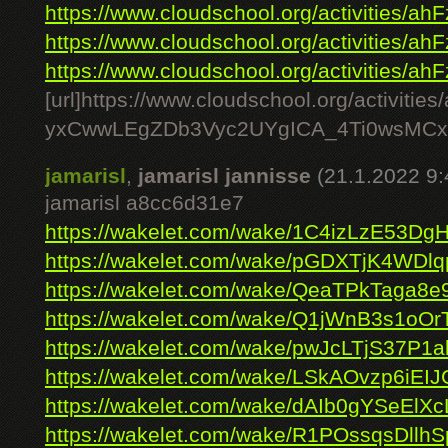
https://www.cloudschool.org/activities/ahF
https://www.cloudschool.org/activities/ahF
https://www.cloudschool.org/activities/ahF
[url]https://www.cloudschool.org/acti
yxCwwLEgZDb3Vyc2UYgICA_4Ti0wsMCx
jamarisl
,
jamarisl jannisse
(21.1.2022 9:
jamarisl a8cc6d31e7
https://wakelet.com/wake/1C4izLzE53D
https://wakelet.com/wake/pGDXTjK4WDl
https://wakelet.com/wake/QeaTPkTaga8e
https://wakelet.com/wake/Q1jWnB3s1oOr
https://wakelet.com/wake/pwJcLTjS37P1
https://wakelet.com/wake/LSkAOvzp6iE
https://wakelet.com/wake/dAIb0gYSeElX
https://wakelet.com/wake/R1POssqsDllhS