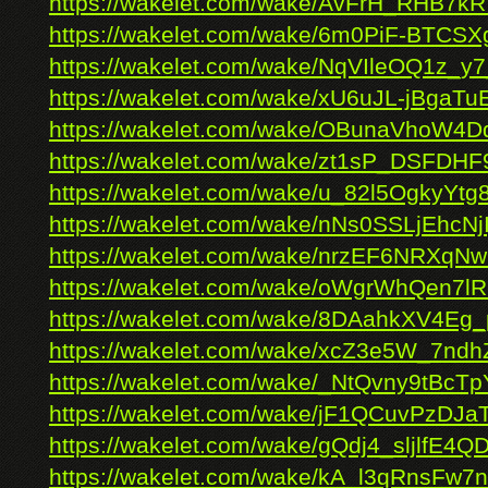
https://wakelet.com/wake/AvFrH_RHB7
https://wakelet.com/wake/6m0PiF-BTCSX
https://wakelet.com/wake/NqVIleOQ1z_y
https://wakelet.com/wake/xU6uJL-jBga
https://wakelet.com/wake/OBunaVhoW4D
https://wakelet.com/wake/zt1sP_DSFDH
https://wakelet.com/wake/u_82l5OgkyYt
https://wakelet.com/wake/nNs0SSLjEhcN
https://wakelet.com/wake/nrzEF6NRXqN
https://wakelet.com/wake/oWgrWhQen7l
https://wakelet.com/wake/8DAahkXV4E
https://wakelet.com/wake/xcZ3e5W_7nd
https://wakelet.com/wake/_NtQvny9tBcT
https://wakelet.com/wake/jF1QCuvPzDJ
https://wakelet.com/wake/gQdj4_sljlfE4
https://wakelet.com/wake/kA_l3qRnsFw7