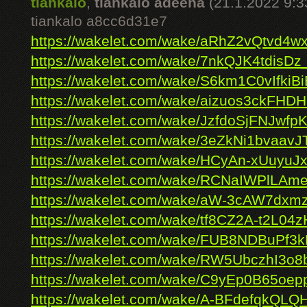
tiankalo
,
tiankalo adeena
(21.1.2022 9:3
tiankalo a8cc6d31e7
https://wakelet.com/wake/aRhZ2vQtvd4w
https://wakelet.com/wake/7nkQJK4tdisD
https://wakelet.com/wake/S6km1C0vIfkiB
https://wakelet.com/wake/aizuos3ckF
https://wakelet.com/wake/JzfdoSjFNJwfp
https://wakelet.com/wake/3eZkNi1bvaav
https://wakelet.com/wake/HCyAn-xUuyuJ
https://wakelet.com/wake/RCNaIWPlLAm
https://wakelet.com/wake/aW-3cAW7dxm
https://wakelet.com/wake/tf8CZ2A-t2L04
https://wakelet.com/wake/FUB8NDBuPf
https://wakelet.com/wake/RW5UbczhI3o
https://wakelet.com/wake/C9yEp0B65oep
https://wakelet.com/wake/A-BFdefqkQLQ