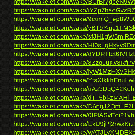
https://wakelet.com/wake/BCrBr7gceN9
https://wakelet.com/wake/iYZp7haoGvz
https://wakelet.com/wake/9cumQ_ep8W
https://wakelet.com/wake/yBT9Y-qc1FM
https://wakelet.com/wake/sfJH1gW5mi
https://wakelet.com/wake/HI0sLgHxyv9D
https://wakelet.com/wake/dYDRTtct6IVH
https://wakelet.com/wake/8ZzgJuKv8Rf
https://wakelet.com/wake/lyW1MzHXvSH
https://wakelet.com/wake/YtsXIkkhEnuLw
https://wakelet.com/wake/uAz3DqQ42K
https://wakelet.com/wake/dT_5bi-zMAHi_
https://wakelet.com/wake/D6ngJ2Qm_F
https://wakelet.com/wake/0fFfASvEoi21
https://wakelet.com/wake/ExU9jPj2rwxKr
https://wakelet.com/wake/wATJLyXMD