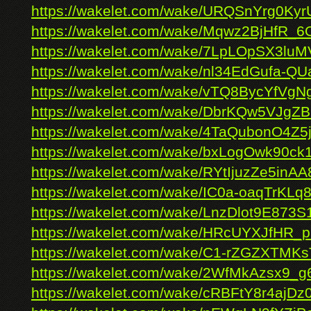
https://wakelet.com/wake/URQSnYrg0Kyr
https://wakelet.com/wake/Mqwz2BjHfR_
https://wakelet.com/wake/7LpLOpSX3luMV
https://wakelet.com/wake/nl34EdGufa-
https://wakelet.com/wake/vTQ8BycYfVg
https://wakelet.com/wake/DbrKQw5VJg
https://wakelet.com/wake/4TaQubonO4Z5j
https://wakelet.com/wake/bxLogOwk90ck
https://wakelet.com/wake/RYtIjuzZe5inA
https://wakelet.com/wake/IC0a-oaqTrKL
https://wakelet.com/wake/LnzDlot9E873
https://wakelet.com/wake/HRcUYXJfHR
https://wakelet.com/wake/C1-rZGZXTMKs
https://wakelet.com/wake/2WfMkAzsx9_
https://wakelet.com/wake/cRBFtY8r4ajDz