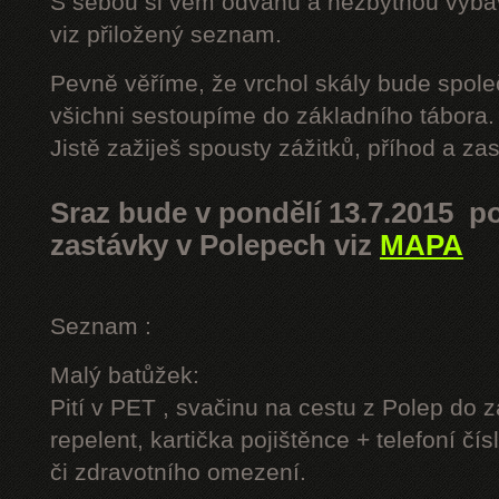
S sebou si vem odvahu a nezbytnou výbavu
viz přiložený seznam.
Pevně věříme, že vrchol skály bude spole
všichni sestoupíme do základního tábora.
Jistě zažiješ spousty zážitků, příhod a z
Sraz bude v pondělí 13.7.2015 po
zastávky v Polepech viz
MAPA
Seznam :
Malý batůžek:
Pití v PET , svačinu na cestu z Polep do 
repelent, kartička pojištěnce + telefoní čís
či zdravotního omezení.