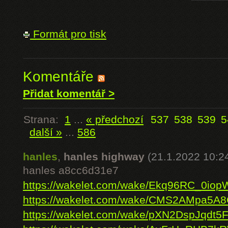
Formát pro tisk
Komentáře
Přidat komentář >
Strana:
1
...
« předchozí
537
538
539
5
další »
...
586
hanles
,
hanles highway
(21.1.2022 10:2
hanles a8cc6d31e7
https://wakelet.com/wake/Ekq96RC_0i
https://wakelet.com/wake/CMS2AMpa5A
https://wakelet.com/wake/pXN2DspJqdt5