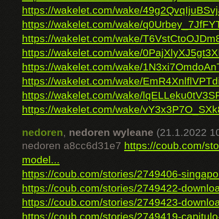
https://wakelet.com/wake/49g2QvqIjuBS
https://wakelet.com/wake/q0Urbey_7JfF
https://wakelet.com/wake/T6VstCtoOJD
https://wakelet.com/wake/0PajXlyXJ5gt3X
https://wakelet.com/wake/1N3xi7OmdoA
https://wakelet.com/wake/EmR4XnlflVP
https://wakelet.com/wake/lqELLeku0tV3
https://wakelet.com/wake/vY3x3P7O_S
nedoren
,
nedoren wyleane
(21.1.2022 1
nedoren a8cc6d31e7
https://coub.com/st
model...
https://coub.com/stories/2749406-singapor
https://coub.com/stories/2749422-download
https://coub.com/stories/2749423-download
https://coub.com/stories/2749419-capitulo-