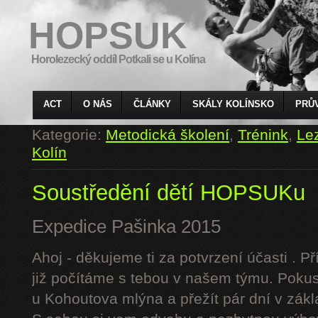
HOPSUK
Horolezecký oddíl Potkali se u Kolína
ACT
O NÁS
ČLÁNKY
SKÁLY KOLÍNSKO
PRŮ
Kategorie:
Metodická školení
,
Trénink
,
Le
Kolín
Soustředění dětí HOPSUKu
Expedice Pašinka 2015
Ahoj - děkujeme ti za potvrzení účasti . P
již počítáme s tebou v našem týmu. Pokus
u Kohoutova mlýna a přežít pár dní v zák