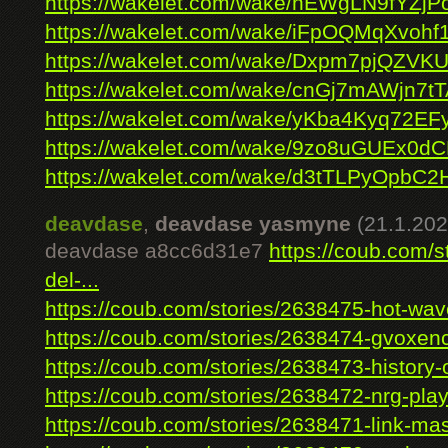
https://wakelet.com/wake/nEWgLN9fYZj
https://wakelet.com/wake/iFpOQMqXvohf
https://wakelet.com/wake/Dxpm7pjQZVK
https://wakelet.com/wake/cnGj7mAWjn7
https://wakelet.com/wake/yKba4Kyq72E
https://wakelet.com/wake/9zo8uGUEx0d
https://wakelet.com/wake/d3tTLPyOpbC
deavdase
,
deavdase yasmyne
(21.1.202
deavdase a8cc6d31e7
https://coub.com/s
del-...
https://coub.com/stories/2638475-hot-wave
https://coub.com/stories/2638474-gvoxenc
https://coub.com/stories/2638473-history-of
https://coub.com/stories/2638472-nrg-play
https://coub.com/stories/2638471-link-mast