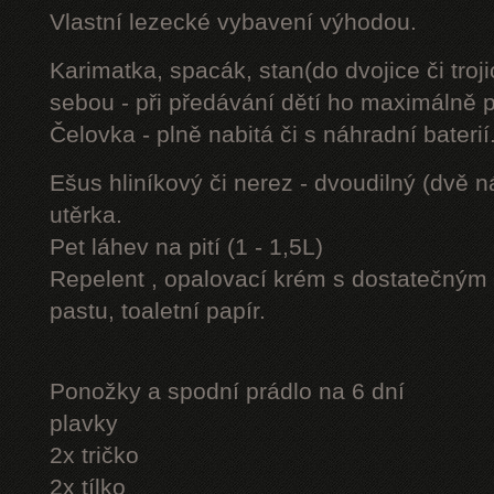
Vlastní lezecké vybavení výhodou.
Karimatka, spacák, stan(do dvojice či troji
sebou - při předávání dětí ho maximálně 
Čelovka - plně nabitá či s náhradní baterií
Ešus hliníkový či nerez - dvoudilný (dvě n
utěrka.
Pet láhev na pití (1 - 1,5L)
Repelent , opalovací krém s dostatečným 
pastu, toaletní papír.
Ponožky a spodní prádlo na 6 dní
plavky
2x tričko
2x tílko