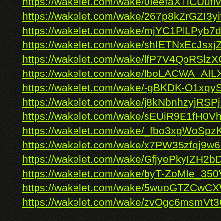
https://wakelet.com/wake/0IeefaXTlCUuf
https://wakelet.com/wake/267p8kZrGZI3
https://wakelet.com/wake/mjYC1PlLPyb7
https://wakelet.com/wake/shIETNxEcJsx
https://wakelet.com/wake/lfP7V4QpRSlzX
https://wakelet.com/wake/lboLACWA_AI
https://wakelet.com/wake/-gBKDK-O1xq
https://wakelet.com/wake/j8kNbnhzyjRSP
https://wakelet.com/wake/sEUiR9E1fH
https://wakelet.com/wake/_fbo3xgWoSp
https://wakelet.com/wake/x7PW35zfqj9w
https://wakelet.com/wake/GfjyePkyIZH2b
https://wakelet.com/wake/byT-ZoMIe_3
https://wakelet.com/wake/5wuoGTZCw
https://wakelet.com/wake/zvOgc6msm