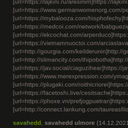
[url=https://lajkini.ru/aresinim]https://lajkin
[url=https://www.germanwomenorg.com/per
[url=https://mybalooza.com/hisphofechy]h
[url=https://medcoi.com/network/babguezi
[url=https://ekcochat.com/arperduco]https
[url=https://vietnamnuoctoi.com/arciaslava
[url=http://gourgia.com/keilderunin]http://g
[url=http://slimancity.com/thipobotha]http:/
[url=https://jav.social/ciaguzihear]https://ja
[url=https://www.merexpression.com/ymag
[url=https://plugaki.com/roithicriorei]https:/
[url=https://facetoshi.live/cesitsache]https:
[url=https://phoxe.vn/prefjogpuetran]https:
[url=http://connect.lankung.com/taureasfila
savahedd
,
savahedd ulmore
(14.12.202