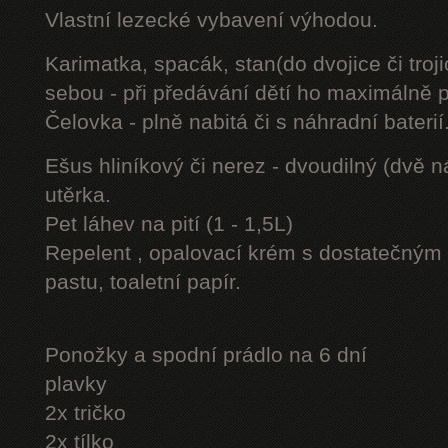
Vlastní lezecké vybavení výhodou.
Karimatka, spacák, stan(do dvojice či troji
sebou - při předávání dětí ho maximálně 
Čelovka - plně nabitá či s náhradní baterií
Ešus hliníkový či nerez - dvoudilný (dvě n
utěrka.
Pet láhev na pití (1 - 1,5L)
Repelent , opalovací krém s dostatečným 
pastu, toaletní papír.
Ponožky a spodní prádlo na 6 dní
plavky
2x tričko
2x tílko