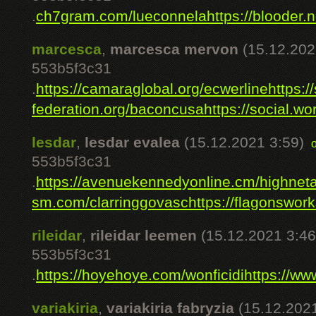
.
ch7gram.com/lueconnela
https://blooder.
marcesca
,
marcesca mervon
(15.12.202
553b5f3c31
.
https://camaraglobal.org/ecwerline
https:
federation.org/baconcusa
https://social.w
lesdar
,
lesdar evalea
(15.12.2021 3:59)
553b5f3c31
.
https://avenuekennedyonline.cm/highnet
sm.com/clarringgovasc
https://flagonswork
rileidar
,
rileidar leemen
(15.12.2021 3:46
553b5f3c31
.
https://hoyehoye.com/wonficidi
https://ww
variakiria
,
variakiria fabryzia
(15.12.2021