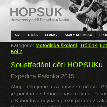
HOPSUK
Horolezecký oddíl Potkali se u Kolína
ACT
O NÁS
ČLÁNKY
SKÁLY KOLÍNSKO
PRŮ
Kategorie:
Metodická školení
,
Trénink
,
Le
Kolín
Soustředění dětí HOPSUKu
Expedice Pašinka 2015
Ahoj - děkujeme ti za potvrzení účasti . P
již počítáme s tebou v našem týmu. Pokus
u Kohoutova mlýna a přežít pár dní v zák