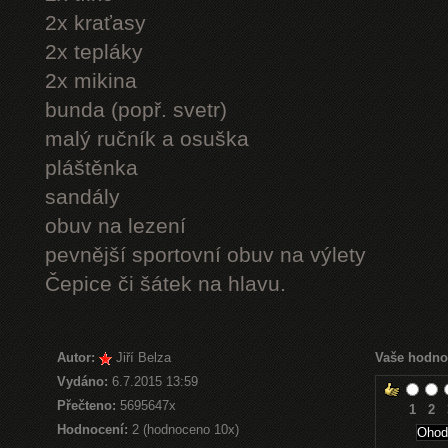
2x kraťasy
2x tepláky
2x mikina
bunda (popř. svetr)
malý ručník a osuška
pláštěnka
sandály
obuv na lezení
pevnější sportovní obuv na výlety
Čepice či šátek na hlavu.
Autor:
Jiří Belza
Vaše hodno
Vydáno:
6.7.2015 13:59
Přečteno:
5695647x
1
2
Hodnocení:
2 (hodnoceno 10x)