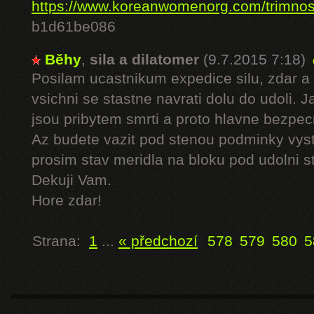
https://www.koreanwomenorg.com/trimno
b1d61be086
Běhy
,
sila a dilatomer
(9.7.2015 7:18)
Posilam ucastnikum expedice silu, zdar a 
vsichni se stastne navrati dolu do udoli. 
jsou pribytem smrti a proto hlavne bezpe
Az budete vazit pod stenou podminky vyst
prosim stav meridla na bloku pod udolni s
Dekuji Vam.
Hore zdar!
Strana:
1
...
« předchozí
578
579
580
5