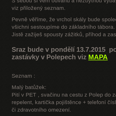
S sebou si vem odvahu a nezbytnou výbavu
viz přiložený seznam.
Pevně věříme, že vrchol skály bude spole
všichni sestoupíme do základního tábora.
Jistě zažiješ spousty zážitků, příhod a z
Sraz bude v pondělí 13.7.2015 po
zastávky v Polepech viz
MAPA
Seznam :
Malý batůžek:
Pití v PET , svačinu na cestu z Polep do 
repelent, kartička pojištěnce + telefoní čís
či zdravotního omezení.