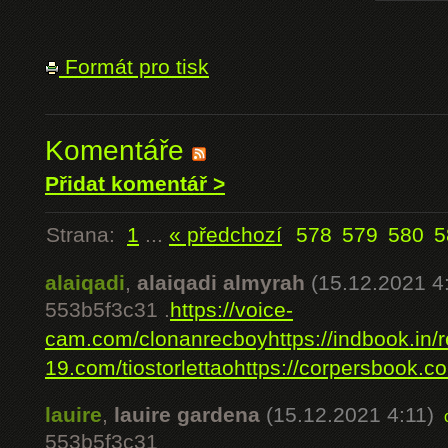
Formát pro tisk
Komentáře
Přidat komentář >
Strana:
1
...
« předchozí
578
579
580
5
alaiqadi
,
alaiqadi almyrah
(15.12.2021 4
553b5f3c31 .
https://voice-
cam.com/clonanrecboy
https://indbook.in
19.com/tiostorlettao
https://corpersbook.
lauire
,
lauire gardena
(15.12.2021 4:11)
553b5f3c31