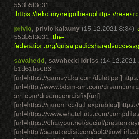
553b5f3c31
.
https://teko.my/reigolhesup
https://resea
privic
,
privic kalauny
(15.12.2021 3:34)
553b5f3c31 .
the-
federation.org/quisalpadic
sharedsuccessg
savahedd
,
savahedd idriss
(14.12.2021 
b1d61be086 .
[url=https://gameyaka.com/duletiper]https
[url=http://www.bdsm-sm.com/dreamconrai
sm.com/dreamconraisfix[/url]
[url=https://nurom.cc/fathexprublea]https:/
[url=https://www.whatchats.com/compdiles
[url=https://chatyour.net/social/prestenkey
[url=http://sanatkedisi.com/sol3/tiowhirfast