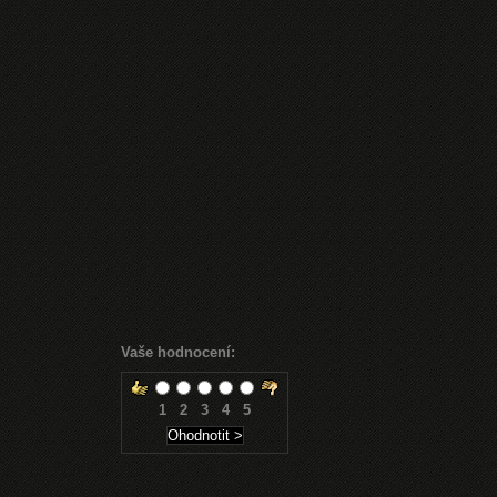
Vaše hodnocení:
1
2
3
4
5