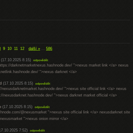
8
9
10
11
12
další »
...
586
(17.10.2025 8:15)
odpovědět
https://darknetmarketnexus.hashnode.dev/ ">nexus market link </a> nexus
rknetlink.hashnode.dev/ ">nexus darknet </a>
d
(17.10.2025 8:15)
odpovědět
//nexusdarknetmarket.hashnode.dev/ ">nexus site official link </a> nexus
://nexusdarknet.hashnode.dev/ ">nexus darknet market official </a>
e
(17.10.2025 8:15)
odpovědět
hashnode.com/@nexusmarket ">nexus site official link </a> nexusdarknet site
@nexusmarket ">nexus onion mirror </a>
17.10.2025 7:52)
odpovědět