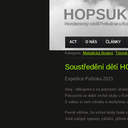
HOPSUK
Horolezecký oddíl Potkali se u Ko
ACT
O NÁS
ČLÁNKY
Kategorie:
Metodická školení
,
Trénink
Soustředění dětí
Expedice Pašinka 2015
Ahoj - děkujeme ti za potvrzení účast
Pokusíme se dobít vrchol skály u Koh
S sebou si vem odvahu a nezbytnou vý
Pevně věříme, že vrchol skály bude s
Jistě zažiješ spousty zážitků, příhod