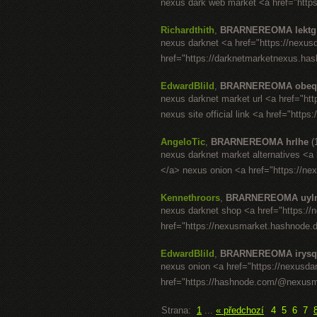
nexus dark web market <a href="http
Richardthith
,
BRARNEREOMA lektg
nexus darknet <a href="https://nexu
href="https://darknetmarketnexus.ha
EdwardBlild
,
BRARNEREOMA obeq
nexus darknet market url <a href="ht
nexus site official link <a href="http
AngeloTic
,
BRARNEREOMA hrlhe
(
nexus darknet market alternatives <a
</a> nexus onion <a href="https://ne
Kennethroors
,
BRARNEREOMA uyl
nexus darknet shop <a href="https:/
href="https://nexusmarket.hashnode.
EdwardBlild
,
BRARNEREOMA irysq
nexus onion <a href="https://nexusda
href="https://hashnode.com/@nexusma
Strana:
1
...
« předchozí
4
5
6
7