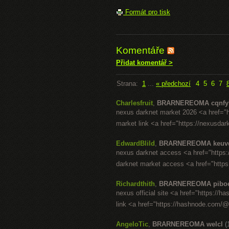
Formát pro tisk
Komentáře
Přidat komentář >
Strana:
1
...
« předchozí
4
5
6
7
Charlesfruit
,
BRARNEREOMA cqnfy
nexus darknet market 2026 <a href="
market link <a href="https://nexusda
EdwardBlild
,
BRARNEREOMA keuv
nexus darknet access <a href="https:
darknet market access <a href="https
Richardthith
,
BRARNEREOMA pibo
nexus official site <a href="https://
link <a href="https://hashnode.com/
AngeloTic
,
BRARNEREOMA welcl
(