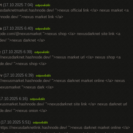
t
(17.10.2025 7:04)
odpovědět
xusdarknetmarket.hashnode.dev/ ">nexus official link </a> nexus market <a
hnode.dev/ ">nexus market link </a>
a
(17.10.2025 6:40)
odpovědět
hnode.com/@nexusmarket ">nexus shop </a> nexusdarknet site link <a
dev/ ">nexus darknet </a>
c
(17.10.2025 6:39)
odpovědět
://nexusdarknet.hashnode.dev/ ">nexus market url </a> nexus shop <a
ode.dev/ ">nexus shop </a>
v
(17.10.2025 6:39)
odpovědět
://nexusmarket.hashnode.dev/ ">nexus darknet market online </a> nexus
nexusmarket ">nexus dark </a>
17.10.2025 6:16)
odpovědět
exusmarket.hashnode.dev/ ">nexusdarknet site link </a> nexus darknet url
de.dev/ ">nexus onion </a>
(17.10.2025 5:51)
odpovědět
https://nexusdarknetlink.hashnode.dev/ ">nexus darknet market online </a>