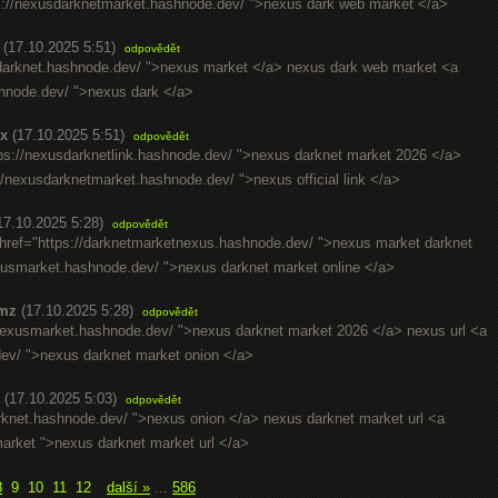
s://nexusdarknetmarket.hashnode.dev/ ">nexus dark web market </a>
(17.10.2025 5:51)
odpovědět
sdarknet.hashnode.dev/ ">nexus market </a> nexus dark web market <a
shnode.dev/ ">nexus dark </a>
x
(17.10.2025 5:51)
odpovědět
tps://nexusdarknetlink.hashnode.dev/ ">nexus darknet market 2026 </a>
s://nexusdarknetmarket.hashnode.dev/ ">nexus official link </a>
17.10.2025 5:28)
odpovědět
 href="https://darknetmarketnexus.hashnode.dev/ ">nexus market darknet
xusmarket.hashnode.dev/ ">nexus darknet market online </a>
mz
(17.10.2025 5:28)
odpovědět
/nexusmarket.hashnode.dev/ ">nexus darknet market 2026 </a> nexus url <a
dev/ ">nexus darknet market onion </a>
(17.10.2025 5:03)
odpovědět
rknet.hashnode.dev/ ">nexus onion </a> nexus darknet market url <a
rket ">nexus darknet market url </a>
8
9
10
11
12
další »
...
586