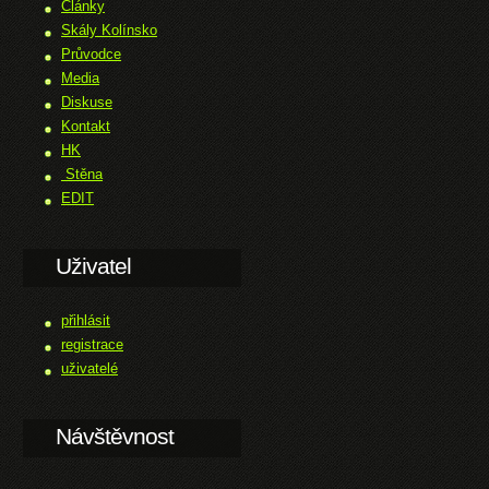
Články
Skály Kolínsko
Průvodce
Media
Diskuse
Kontakt
HK
Stěna
EDIT
Uživatel
přihlásit
registrace
uživatelé
Návštěvnost