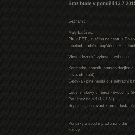
Sraz bude v pondělí 13.7.201
Seznam :
Malý batůžek:
Pití v PET , svačinu na cestu z Polep
repelent, kartička pojištěnce + telefon
Vlastní lezecké vybavení výhodou.
Karimatka, spacák, stan(do dvojice či 
povezete zpět)
Čelovka - plně nabitá či s náhradní bat
Ešus hliníkový či nerez - dvoudilný (d
Pet láhev na pití (1 - 1,5L)
Repelent , opalovací krém s dostatečn
Ponožky a spodní prádlo na 6 dní
plavky