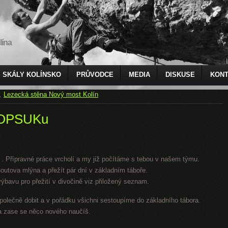
lína
SKÁLY KOLÍNSKO
PRŮVODCE
MEDIA
DISKUSE
KONT
,
Lezecká stěna Nový most Kolín
 HOPSUKu
i . Přípravné práce vrcholí a my již počítáme s tebou v našem týmu.
outova mlýna a přežít pár dní v základním táboře.
bavu pro přežití v divočině viz přiložený seznam.
polečně dobit a v pořádku všichni sestoupíme do základního tábora.
 a zase se něco nového naučíš.