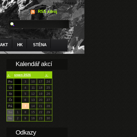
RSS zdroj
AKT
HK
STĚNA
Kalendář akcí
«
srpen 2026
»
Po
3
10
17
24
Út
4
11
18
25
St
5
12
19
26
Čt
6
13
20
27
Pá
7
14
21
28
So
1
8
15
22
29
Ne
2
9
16
23
30
Odkazy