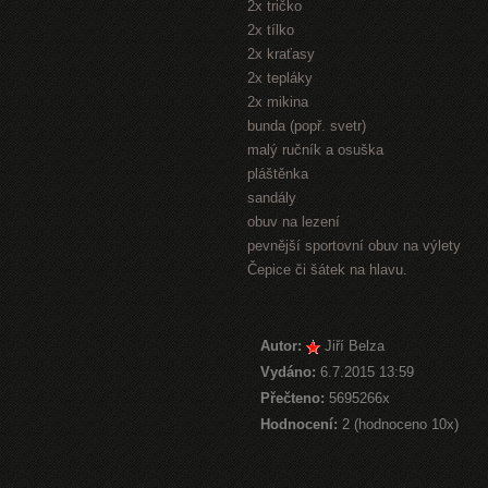
2x tričko
2x tílko
2x kraťasy
2x tepláky
2x mikina
bunda (popř. svetr)
malý ručník a osuška
pláštěnka
sandály
obuv na lezení
pevnější sportovní obuv na výlety
Čepice či šátek na hlavu.
Autor:
Jiří Belza
Vydáno:
6.7.2015 13:59
Přečteno:
5695266x
Hodnocení:
2 (hodnoceno 10x)