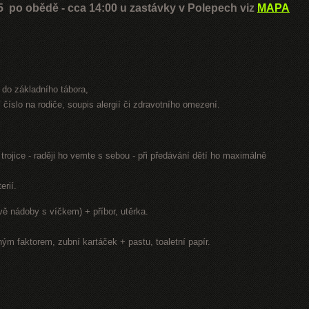
5 po obědě - cca 14:00 u zastávky v Polepech viz
MAPA
 do základního tábora,
í číslo na rodiče, soupis alergií či zdravotního omezení.
trojice - raději ho vemte s sebou - při předávání dětí ho maximálně
erií.
vě nádoby s víčkem) + příbor, utěrka.
ým faktorem, zubní kartáček + pastu, toaletní papír.