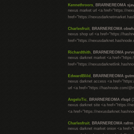
Kennethroors
,
BRARNEREOMA sjav
nexus market url <a href="https://ne
href="https://nexusdarknetmarket.has
Charlesfruit
,
BRARNEREOMA obwh
nexus shop url <a href="https://has
href="https://nexusdarknet.hashnode.
Richardthith
,
BRARNEREOMA pvrv
nexus darknet market <a href="https
href="https://nexusdarknetlink.hashn
EdwardBlild
,
BRARNEREOMA gutm
nexus darknet access <a href="https
url <a href="https://hashnode.com/@
AngeloTic
,
BRARNEREOMA rfsqd
(
nexus darknet site <a href="https://n
<a href="https://nexusdarknet.hashno
Charlesfruit
,
BRARNEREOMA rafrm
nexus darknet market onion <a href="