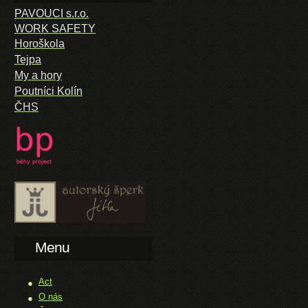
PAVOUCI s.r.o.
WORK SAFETY
Horoškola
Tejpa
My a hory
Poutníci Kolín
ČHS
Menu
Act
O nás