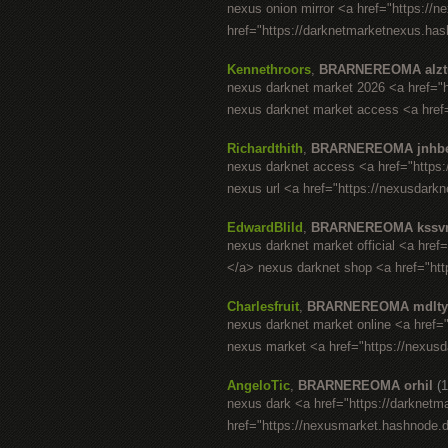
nexus onion mirror <a href="https://n
href="https://darknetmarketnexus.has
Kennethroors
,
BRARNEREOMA alzt
nexus darknet market 2026 <a href="
nexus darknet market access <a href=
Richardthith
,
BRARNEREOMA jnhb
nexus darknet access <a href="https:
nexus url <a href="https://nexusdark
EdwardBlild
,
BRARNEREOMA kssv
nexus darknet market official <a hre
</a> nexus darknet shop <a href="ht
Charlesfruit
,
BRARNEREOMA mdlty
nexus darknet market online <a href=
nexus market <a href="https://nexusd
AngeloTic
,
BRARNEREOMA orhil
(
nexus dark <a href="https://darknetm
href="https://nexusmarket.hashnode.d