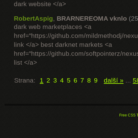
dark website </a>
RobertAspig
,
BRARNEREOMA vknlo
(25
dark web marketplaces <a
href="https://github.com/mildmethodj/nex
link </a> best darknet markets <a
href="https://github.com/softpointerz/nex
list </a>
Strana:
1
2
3
4
5
6
7
8
9
další »
...
5
Free CSS 