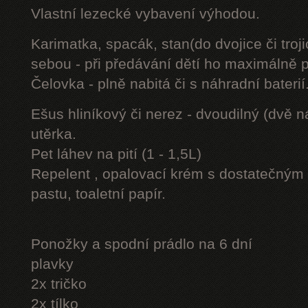
Vlastní lezecké vybavení výhodou.
Karimatka, spacák, stan(do dvojice či troji
sebou - při předávání dětí ho maximálně 
Čelovka - plně nabitá či s náhradní baterií
Ešus hliníkový či nerez - dvoudilný (dvě n
utěrka.
Pet láhev na pití (1 - 1,5L)
Repelent , opalovací krém s dostatečným 
pastu, toaletní papír.
Ponožky a spodní prádlo na 6 dní
plavky
2x tričko
2x tílko