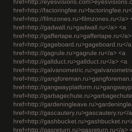
href=http://eyesvisions.com>eyesvisions
href=http://factoringfee.ru>factoringfee.ru
href=http://filmzones.ru>filmzones.ru</a> 
href=http://gadwall.ru>gadwall.ru</a> <a
href=http://gaffertape.ru>gaffertape.ru</a>
href=http://gageboard.ru>gageboard.ru</a
href=http://gagrule.ru>gagrule.ru</a> <a
href=http://gallduct.ru>gallduct.ru</a> <a
href=http://galvanometric.ru>galvanometri
href=http://gangforeman.ru>gangforeman.
href=http://gangwayplatform.ru>gangwayp
href=http://garbagechute.ru>garbagechute
href=http://gardeningleave.ru>gardeningl
href=http://gascautery.ru>gascautery.ru</
href=http://gashbucket.ru>gashbucket.ru<
href=http://gasreturn.ru>gasreturn.ru</a> 