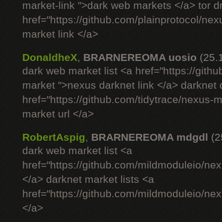
market-link ">dark web markets </a> tor 
href="https://github.com/plainprotocol/nex
market link </a>
DonaldheX
,
BRARNEREOMA uosio
(25.
dark web market list <a href="https://gith
market ">nexus darknet link </a> darknet
href="https://github.com/tidytrace/nexus-
market url </a>
RobertAspig
,
BRARNEREOMA mdgdl
(2
dark web market list <a
href="https://github.com/mildmoduleio/nex
</a> darknet market lists <a
href="https://github.com/mildmoduleio/nex
</a>