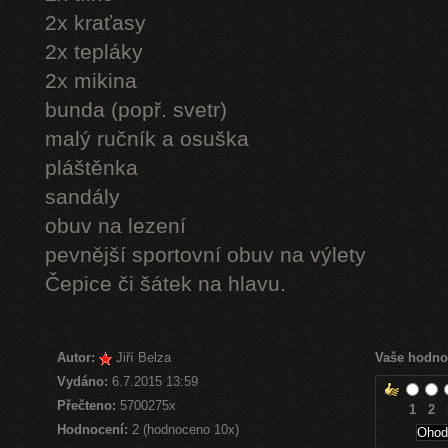
2x kraťasy
2x tepláky
2x mikina
bunda (popř. svetr)
malý ručník a osuška
pláštěnka
sandály
obuv na lezení
pevnější sportovní obuv na výlety
Čepice či šátek na hlavu.
Autor:
Jiří Belza
Vaše hodno
Vydáno:
6.7.2015 13:59
Přečteno:
5700275x
1
2
Hodnocení:
2 (hodnoceno 10x)