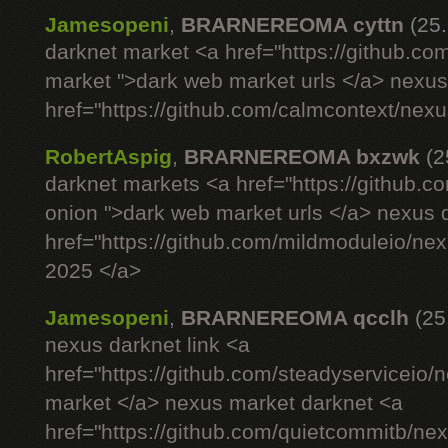
Jamesopeni
,
BRARNEREOMA cyttn
(25
darknet market <a href="https://github.co
market ">dark web market urls </a> nexus si
href="https://github.com/calmcontext/nex
RobertAspig
,
BRARNEREOMA bxzwk
(2
darknet markets <a href="https://github.c
onion ">dark web market urls </a> nexus 
href="https://github.com/mildmoduleio/ne
2025 </a>
Jamesopeni
,
BRARNEREOMA qcclh
(25
nexus darknet link <a
href="https://github.com/steadyserviceio
market </a> nexus market darknet <a
href="https://github.com/quietcommitb/nex