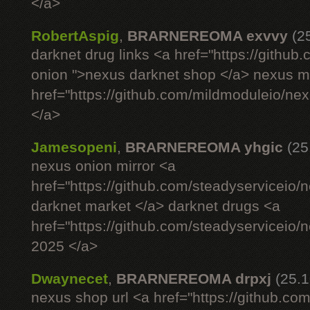
</a>
RobertAspig
,
BRARNEREOMA exvvy
(2
darknet drug links <a href="https://githu
onion ">nexus darknet shop </a> nexus ma
href="https://github.com/mildmoduleio/ne
</a>
Jamesopeni
,
BRARNEREOMA yhgic
(25
nexus onion mirror <a
href="https://github.com/steadyserviceio
darknet market </a> darknet drugs <a
href="https://github.com/steadyserviceio
2025 </a>
Dwaynecet
,
BRARNEREOMA drpxj
(25.1
nexus shop url <a href="https://github.com