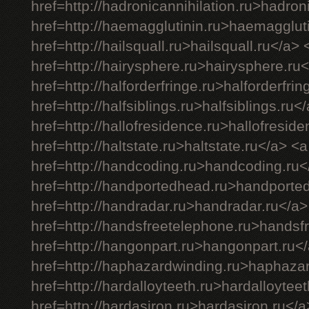
href=http://hadronicannihilation.ru>hadron
href=http://haemagglutinin.ru>haemagglut
href=http://hailsquall.ru>hailsquall.ru</a> 
href=http://hairysphere.ru>hairysphere.ru
href=http://halforderfringe.ru>halforderfri
href=http://halfsiblings.ru>halfsiblings.ru<
href=http://hallofresidence.ru>hallofresid
href=http://haltstate.ru>haltstate.ru</a> <a
href=http://handcoding.ru>handcoding.ru<
href=http://handportedhead.ru>handporte
href=http://handradar.ru>handradar.ru</a>
href=http://handsfreetelephone.ru>handsf
href=http://hangonpart.ru>hangonpart.ru<
href=http://haphazardwinding.ru>haphaza
href=http://hardalloyteeth.ru>hardalloytee
href=http://hardasiron.ru>hardasiron.ru</a