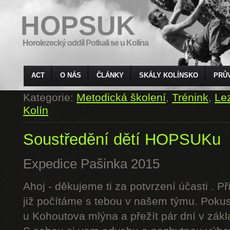
HOPSUK
Horolezecký oddíl Potkali se u Kolína
ACT
O NÁS
ČLÁNKY
SKÁLY KOLÍNSKO
PRŮ
Kategorie:
Metodická školení
,
Trénink
,
Le
Kolín
Soustředění dětí HOPSUKu
Expedice Pašinka 2015
Ahoj - děkujeme ti za potvrzení účasti . P
již počítáme s tebou v našem týmu. Pokus
u Kohoutova mlýna a přežít pár dní v zák