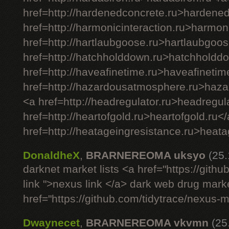
href=http://hardenedconcrete.ru>hardene
href=http://harmonicinteraction.ru>harmon
href=http://hartlaubgoose.ru>hartlaubgoos
href=http://hatchholddown.ru>hatchholdd
href=http://haveafinetime.ru>haveafinetim
href=http://hazardousatmosphere.ru>haz
<a href=http://headregulator.ru>headregul
href=http://heartofgold.ru>heartofgold.ru<
href=http://heatageingresistance.ru>heata
DonaldheX
,
BRARNEREOMA uksyo
(25
darknet market lists <a href="https://git
link ">nexus link </a> dark web drug mark
href="https://github.com/tidytrace/nexus-
Dwaynecet
,
BRARNEREOMA vkvmn
(25