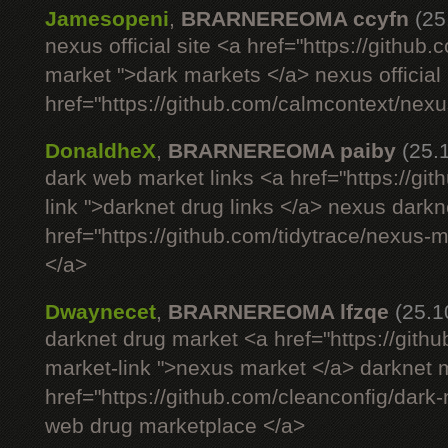
Jamesopeni
,
BRARNEREOMA ccyfn
(25
nexus official site <a href="https://github
market ">dark markets </a> nexus official 
href="https://github.com/calmcontext/nexu
DonaldheX
,
BRARNEREOMA paiby
(25.
dark web market links <a href="https://g
link ">darknet drug links </a> nexus darkn
href="https://github.com/tidytrace/nexus-
</a>
Dwaynecet
,
BRARNEREOMA lfzqe
(25.1
darknet drug market <a href="https://gith
market-link ">nexus market </a> darknet m
href="https://github.com/cleanconfig/dar
web drug marketplace </a>