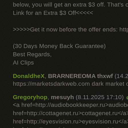
below, you will get an extra $3 off. That's
Link for an Extra $3 Off<<<<<
>>>>>Get it now before the offer ends: http
(30 Days Money Back Guarantee)
Best Regards,
AI Clips
DonaldheX
,
BRARNEREOMA thxwf
(14.
https://marketsdarkweb.com dark market 
Gregoryhop
,
mesuyh
(8.11.2025 17:10)
<a href=http://audiobookkeeper.ru>audio
href=http://cottagenet.ru>cottagenet.ru</a
href=http://eyesvision.ru>eyesvision.ru</a