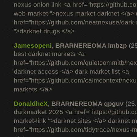
nexus onion link <a href="https://github.
web-market ">nexus market darknet </a> d
href="https://github.com/neatnexuse/dar
">darknet drugs </a>
Jamesopeni
,
BRARNEREOMA imbzp
(2
best darknet markets <a
href="https://github.com/quietcommitb/nex
darknet access </a> dark market list <a
href="https://github.com/calmcontext/nex
markets </a>
DonaldheX
,
BRARNEREOMA qpguv
(25
darkmarket 2025 <a href="https://github.
market-link ">darknet sites </a> darknet 
href="https://github.com/tidytrace/nexus-