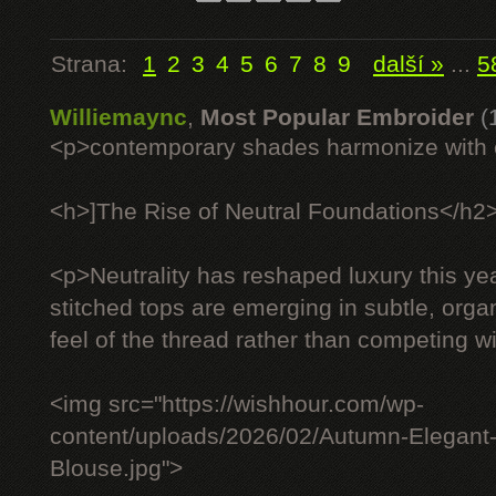
Strana:
1
2
3
4
5
6
7
8
9
další »
...
5
Williemaync
,
Most Popular Embroider
(
<p>contemporary shades harmonize with c
<h>]The Rise of Neutral Foundations</h2
<p>Neutrality has reshaped luxury this ye
stitched tops are emerging in subtle, organ
feel of the thread rather than competing wit
<img src="https://wishhour.com/wp-
content/uploads/2026/02/Autumn-Elegant
Blouse.jpg">