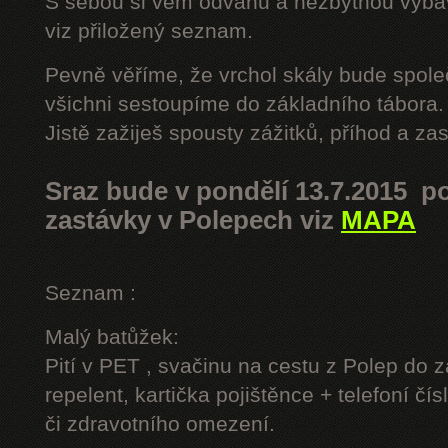
S sebou si vem odvahu a nezbytnou výbavu
viz přiložený seznam.
Pevně věříme, že vrchol skály bude spole
všichni sestoupíme do základního tábora.
Jistě zažiješ spousty zážitků, příhod a z
Sraz bude v pondělí 13.7.2015 po
zastávky v Polepech viz
MAPA
Seznam :
Malý batůžek:
Pití v PET , svačinu na cestu z Polep do 
repelent, kartička pojištěnce + telefoní čís
či zdravotního omezení.