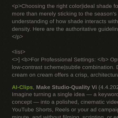
<p>Choosing the right color|ideal shade fo
more than merely sticking to the season's 
understanding of how shade interacts with 
density. Here are the authoritative guideli
</p>
<list>
<>] <b>For Professional Settings: </b> Op
low-contrast scheme|subtle combination. D
cream on cream offers a crisp, architectural
AI-Clips
,
Make Studio-Quality Vi
(4.4.20
Imagine turning a single idea — a keyword
concept — into a polished, cinematic vide
YouTube Shorts, Reels or your ad campaig
minute, and without filming, scripting, or e