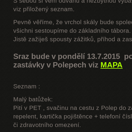
S sebou si vem odvahu a nezbytnou výbavu
viz přiložený seznam.
Pevně věříme, že vrchol skály bude spole
všichni sestoupíme do základního tábora.
Jistě zažiješ spousty zážitků, příhod a z
Sraz bude v pondělí 13.7.2015 po
zastávky v Polepech viz
MAPA
Seznam :
Malý batůžek:
Pití v PET , svačinu na cestu z Polep do 
repelent, kartička pojištěnce + telefoní čís
či zdravotního omezení.