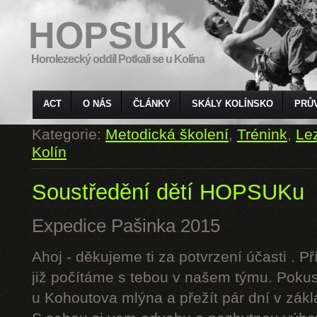
HOPSUK
Horolezecký oddíl Potkali se u Kolína
ACT
O NÁS
ČLÁNKY
SKÁLY KOLÍNSKO
PRŮ
Kategorie:
Metodická školení
,
Trénink
,
Le
Kolín
Soustředění dětí HOPSUKu
Expedice Pašinka 2015
Ahoj - děkujeme ti za potvrzení účasti . P
již počítáme s tebou v našem týmu. Pokus
u Kohoutova mlýna a přežít pár dní v zák