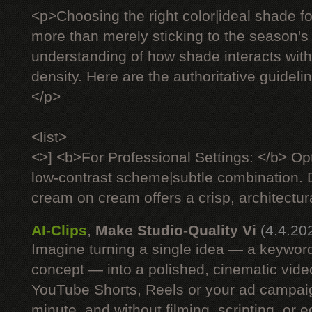
<p>Choosing the right color|ideal shade fo
more than merely sticking to the season's 
understanding of how shade interacts with 
density. Here are the authoritative guideli
</p>
<list>
<>] <b>For Professional Settings: </b> Op
low-contrast scheme|subtle combination. D
cream on cream offers a crisp, architectural
AI-Clips
,
Make Studio-Quality Vi
(4.4.20
Imagine turning a single idea — a keyword
concept — into a polished, cinematic vide
YouTube Shorts, Reels or your ad campaig
minute, and without filming, scripting, or e