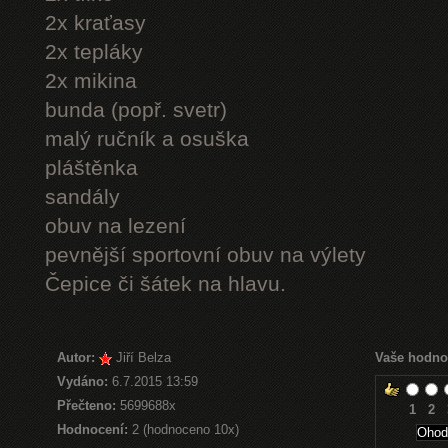
2x kraťasy
2x tepláky
2x mikina
bunda (popř. svetr)
malý ručník a osuška
pláštěnka
sandály
obuv na lezení
pevnější sportovní obuv na výlety
Čepice či šátek na hlavu.
Autor:
Jiří Belza
Vaše hodno
Vydáno:
6.7.2015 13:59
Přečteno:
5699688x
1
2
Hodnocení:
2 (hodnoceno 10x)