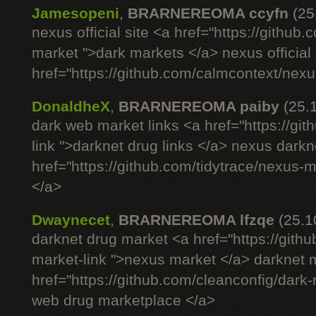
Jamesopeni
,
BRARNEREOMA ccyfn
(25
nexus official site <a href="https://github
market ">dark markets </a> nexus official 
href="https://github.com/calmcontext/nexu
DonaldheX
,
BRARNEREOMA paiby
(25.
dark web market links <a href="https://g
link ">darknet drug links </a> nexus darkn
href="https://github.com/tidytrace/nexus-
</a>
Dwaynecet
,
BRARNEREOMA lfzqe
(25.1
darknet drug market <a href="https://gith
market-link ">nexus market </a> darknet m
href="https://github.com/cleanconfig/dar
web drug marketplace </a>