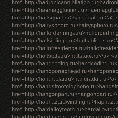
href=http://hadronicannihilation.ru>hadron
href=http://haemagglutinin.ru>haemagglut
href=http://hailsquall.ru>hailsquall.ru</a> 
href=http://hairysphere.ru>hairysphere.ru
href=http://halforderfringe.ru>halforderfri
href=http://halfsiblings.ru>halfsiblings.ru<
href=http://hallofresidence.ru>hallofresid
href=http://haltstate.ru>haltstate.ru</a> <a
href=http://handcoding.ru>handcoding.ru<
href=http://handportedhead.ru>handporte
href=http://handradar.ru>handradar.ru</a>
href=http://handsfreetelephone.ru>handsf
href=http://hangonpart.ru>hangonpart.ru<
href=http://haphazardwinding.ru>haphaza
href=http://hardalloyteeth.ru>hardalloytee
href=http://hardasiron.ru>hardasiron.ru</a