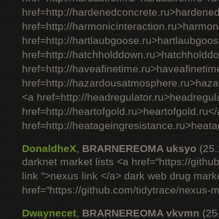
href=http://hardenedconcrete.ru>hardene
href=http://harmonicinteraction.ru>harmon
href=http://hartlaubgoose.ru>hartlaubgoos
href=http://hatchholddown.ru>hatchholdd
href=http://haveafinetime.ru>haveafinetim
href=http://hazardousatmosphere.ru>haz
<a href=http://headregulator.ru>headregul
href=http://heartofgold.ru>heartofgold.ru<
href=http://heatageingresistance.ru>heata
DonaldheX
,
BRARNEREOMA uksyo
(25
darknet market lists <a href="https://git
link ">nexus link </a> dark web drug mark
href="https://github.com/tidytrace/nexus-
Dwaynecet
,
BRARNEREOMA vkvmn
(25