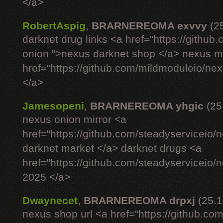
</a>
RobertAspig
,
BRARNEREOMA exvvy
(2
darknet drug links <a href="https://githu
onion ">nexus darknet shop </a> nexus ma
href="https://github.com/mildmoduleio/ne
</a>
Jamesopeni
,
BRARNEREOMA yhgic
(25
nexus onion mirror <a
href="https://github.com/steadyserviceio
darknet market </a> darknet drugs <a
href="https://github.com/steadyserviceio
2025 </a>
Dwaynecet
,
BRARNEREOMA drpxj
(25.1
nexus shop url <a href="https://github.com