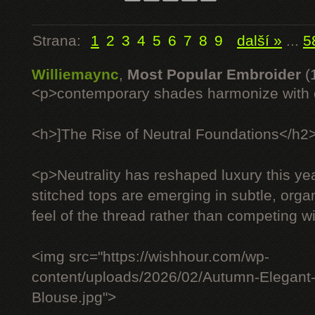
Strana:
1
2
3
4
5
6
7
8
9
další »
...
5
Williemaync
,
Most Popular Embroider
(
<p>contemporary shades harmonize with c
<h>]The Rise of Neutral Foundations</h2
<p>Neutrality has reshaped luxury this ye
stitched tops are emerging in subtle, organ
feel of the thread rather than competing wit
<img src="https://wishhour.com/wp-
content/uploads/2026/02/Autumn-Elegant
Blouse.jpg">