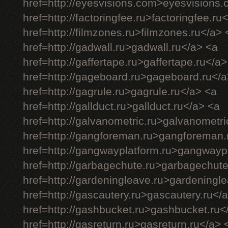
href=http://eyesvisions.com>eyesvisions
href=http://factoringfee.ru>factoringfee.ru
href=http://filmzones.ru>filmzones.ru</a> 
href=http://gadwall.ru>gadwall.ru</a> <a
href=http://gaffertape.ru>gaffertape.ru</a>
href=http://gageboard.ru>gageboard.ru</a
href=http://gagrule.ru>gagrule.ru</a> <a
href=http://gallduct.ru>gallduct.ru</a> <a
href=http://galvanometric.ru>galvanometri
href=http://gangforeman.ru>gangforeman.
href=http://gangwayplatform.ru>gangwayp
href=http://garbagechute.ru>garbagechute
href=http://gardeningleave.ru>gardeningl
href=http://gascautery.ru>gascautery.ru</
href=http://gashbucket.ru>gashbucket.ru<
href=http://gasreturn.ru>gasreturn.ru</a> 