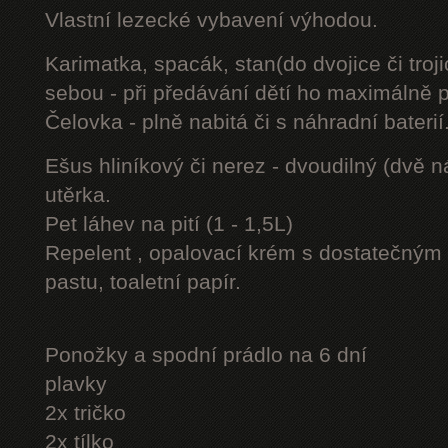
Vlastní lezecké vybavení výhodou.
Karimatka, spacák, stan(do dvojice či troji
sebou - při předávání dětí ho maximálně 
Čelovka - plně nabitá či s náhradní baterií
Ešus hliníkový či nerez - dvoudilný (dvě n
utěrka.
Pet láhev na pití (1 - 1,5L)
Repelent , opalovací krém s dostatečným 
pastu, toaletní papír.
Ponožky a spodní prádlo na 6 dní
plavky
2x tričko
2x tílko