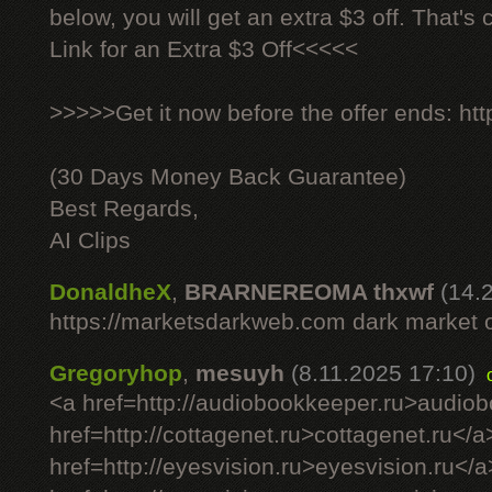
below, you will get an extra $3 off. That's
Link for an Extra $3 Off<<<<<
>>>>>Get it now before the offer ends: http
(30 Days Money Back Guarantee)
Best Regards,
AI Clips
DonaldheX
,
BRARNEREOMA thxwf
(14.
https://marketsdarkweb.com dark market 
Gregoryhop
,
mesuyh
(8.11.2025 17:10)
<a href=http://audiobookkeeper.ru>audio
href=http://cottagenet.ru>cottagenet.ru</a
href=http://eyesvision.ru>eyesvision.ru</a