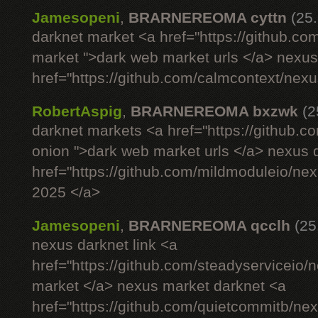
Jamesopeni
,
BRARNEREOMA cyttn
(25
darknet market <a href="https://github.co
market ">dark web market urls </a> nexus si
href="https://github.com/calmcontext/nex
RobertAspig
,
BRARNEREOMA bxzwk
(2
darknet markets <a href="https://github.c
onion ">dark web market urls </a> nexus 
href="https://github.com/mildmoduleio/ne
2025 </a>
Jamesopeni
,
BRARNEREOMA qcclh
(25
nexus darknet link <a
href="https://github.com/steadyserviceio
market </a> nexus market darknet <a
href="https://github.com/quietcommitb/nex