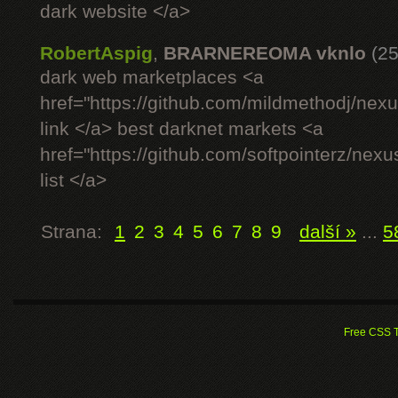
dark website </a>
RobertAspig
,
BRARNEREOMA vknlo
(25
dark web marketplaces <a
href="https://github.com/mildmethodj/nex
link </a> best darknet markets <a
href="https://github.com/softpointerz/nex
list </a>
Strana:
1
2
3
4
5
6
7
8
9
další »
...
5
Free CSS 