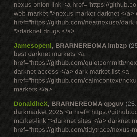
nexus onion link <a href="https://github.
web-market ">nexus market darknet </a> d
href="https://github.com/neatnexuse/dar
">darknet drugs </a>
Jamesopeni
,
BRARNEREOMA imbzp
(2
best darknet markets <a
href="https://github.com/quietcommitb/nex
darknet access </a> dark market list <a
href="https://github.com/calmcontext/nex
markets </a>
DonaldheX
,
BRARNEREOMA qpguv
(25
darkmarket 2025 <a href="https://github.
market-link ">darknet sites </a> darknet 
href="https://github.com/tidytrace/nexus-