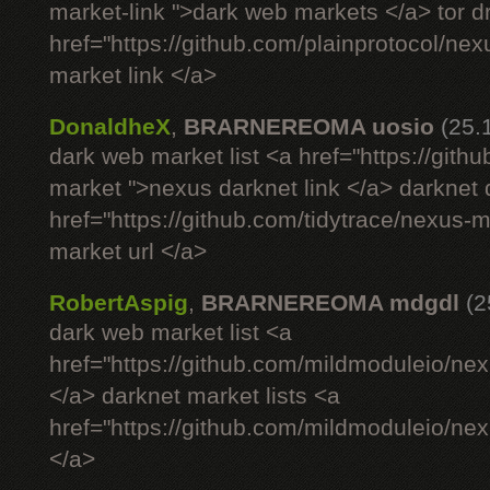
market-link ">dark web markets </a> tor 
href="https://github.com/plainprotocol/nex
market link </a>
DonaldheX
,
BRARNEREOMA uosio
(25.
dark web market list <a href="https://gith
market ">nexus darknet link </a> darknet
href="https://github.com/tidytrace/nexus-
market url </a>
RobertAspig
,
BRARNEREOMA mdgdl
(2
dark web market list <a
href="https://github.com/mildmoduleio/nex
</a> darknet market lists <a
href="https://github.com/mildmoduleio/nex
</a>