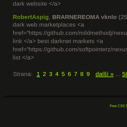
dark website </a>
RobertAspig
,
BRARNEREOMA vknlo
(25
dark web marketplaces <a
href="https://github.com/mildmethodj/nex
link </a> best darknet markets <a
href="https://github.com/softpointerz/nex
list </a>
Strana:
1
2
3
4
5
6
7
8
9
další »
...
5
Free CSS 