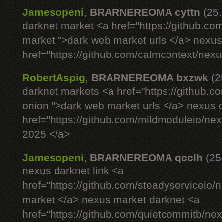
Jamesopeni
,
BRARNEREOMA cyttn
(25
darknet market <a href="https://github.co
market ">dark web market urls </a> nexus si
href="https://github.com/calmcontext/nex
RobertAspig
,
BRARNEREOMA bxzwk
(2
darknet markets <a href="https://github.c
onion ">dark web market urls </a> nexus 
href="https://github.com/mildmoduleio/ne
2025 </a>
Jamesopeni
,
BRARNEREOMA qcclh
(25
nexus darknet link <a
href="https://github.com/steadyserviceio
market </a> nexus market darknet <a
href="https://github.com/quietcommitb/nex