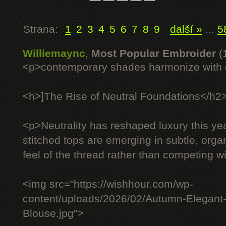
Strana:
1
2
3
4
5
6
7
8
9
další »
...
5
Williemaync
,
Most Popular Embroider
(
<p>contemporary shades harmonize with c
<h>]The Rise of Neutral Foundations</h2
<p>Neutrality has reshaped luxury this ye
stitched tops are emerging in subtle, organ
feel of the thread rather than competing wit
<img src="https://wishhour.com/wp-
content/uploads/2026/02/Autumn-Elegant
Blouse.jpg">