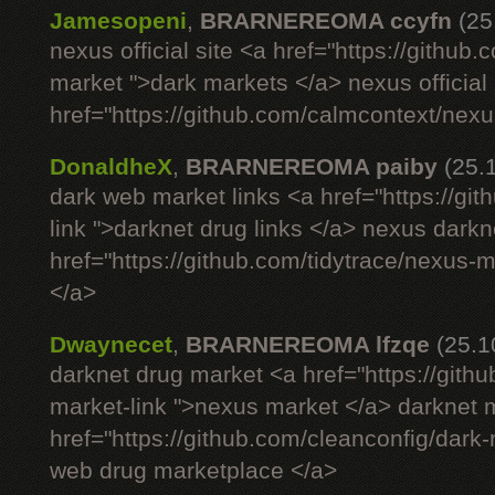
Jamesopeni
,
BRARNEREOMA ccyfn
(25
nexus official site <a href="https://github
market ">dark markets </a> nexus official 
href="https://github.com/calmcontext/nexu
DonaldheX
,
BRARNEREOMA paiby
(25.
dark web market links <a href="https://g
link ">darknet drug links </a> nexus darkn
href="https://github.com/tidytrace/nexus-
</a>
Dwaynecet
,
BRARNEREOMA lfzqe
(25.1
darknet drug market <a href="https://gith
market-link ">nexus market </a> darknet m
href="https://github.com/cleanconfig/dar
web drug marketplace </a>