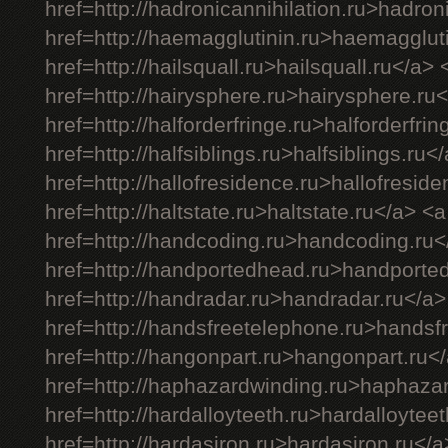
href=http://hadronicannihilation.ru>hadron
href=http://haemagglutinin.ru>haemagglut
href=http://hailsquall.ru>hailsquall.ru</a> 
href=http://hairysphere.ru>hairysphere.ru
href=http://halforderfringe.ru>halforderfri
href=http://halfsiblings.ru>halfsiblings.ru<
href=http://hallofresidence.ru>hallofresid
href=http://haltstate.ru>haltstate.ru</a> <a
href=http://handcoding.ru>handcoding.ru<
href=http://handportedhead.ru>handporte
href=http://handradar.ru>handradar.ru</a>
href=http://handsfreetelephone.ru>handsf
href=http://hangonpart.ru>hangonpart.ru<
href=http://haphazardwinding.ru>haphaza
href=http://hardalloyteeth.ru>hardalloytee
href=http://hardasiron.ru>hardasiron.ru</a