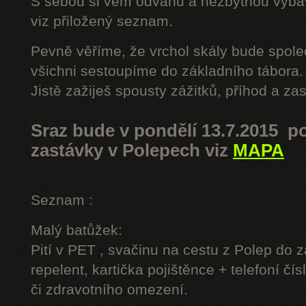
S sebou si vem odvahu a nezbytnou výbavu
viz přiložený seznam.
Pevně věříme, že vrchol skály bude spole
všichni sestoupíme do základního tábora.
Jistě zažiješ spousty zážitků, příhod a z
Sraz bude v pondělí 13.7.2015 po
zastávky v Polepech viz
MAPA
Seznam :
Malý batůžek:
Pití v PET , svačinu na cestu z Polep do 
repelent, kartička pojištěnce + telefoní čís
či zdravotního omezení.