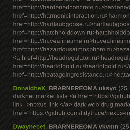
href=http://hardenedconcrete.ru>hardene
href=http://harmonicinteraction.ru>harmon
href=http://hartlaubgoose.ru>hartlaubgoos
href=http://hatchholddown.ru>hatchholdd
href=http://haveafinetime.ru>haveafinetim
href=http://hazardousatmosphere.ru>haz
<a href=http://headregulator.ru>headregul
href=http://heartofgold.ru>heartofgold.ru<
href=http://heatageingresistance.ru>heata
DonaldheX
,
BRARNEREOMA uksyo
(25
darknet market lists <a href="https://git
link ">nexus link </a> dark web drug mark
href="https://github.com/tidytrace/nexus-
Dwaynecet
,
BRARNEREOMA vkvmn
(25