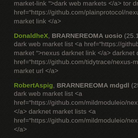
market-link ">dark web markets </a> tor 
href="https://github.com/plainprotocol/nex
market link </a>
DonaldheX
,
BRARNEREOMA uosio
(25.
dark web market list <a href="https://gith
market ">nexus darknet link </a> darknet
href="https://github.com/tidytrace/nexus-
market url </a>
RobertAspig
,
BRARNEREOMA mdgdl
(2
dark web market list <a
href="https://github.com/mildmoduleio/nex
</a> darknet market lists <a
href="https://github.com/mildmoduleio/nex
</a>