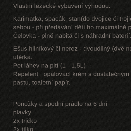
Vlastní lezecké vybavení výhodou.
Karimatka, spacák, stan(do dvojice či troji
sebou - při předávání dětí ho maximálně 
Čelovka - plně nabitá či s náhradní baterií
Ešus hliníkový či nerez - dvoudilný (dvě n
utěrka.
Pet láhev na pití (1 - 1,5L)
Repelent , opalovací krém s dostatečným 
pastu, toaletní papír.
Ponožky a spodní prádlo na 6 dní
plavky
2x tričko
2x tílko