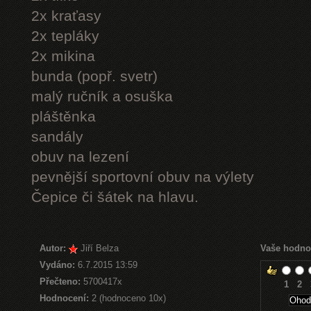
2x kraťasy
2x tepláky
2x mikina
bunda (popř. svetr)
malý ručník a osuška
pláštěnka
sandály
obuv na lezení
pevnější sportovní obuv na výlety
Čepice či šátek na hlavu.
Autor:
Jiří Belza
Vaše hodno
Vydáno:
6.7.2015 13:59
Přečteno:
5700417x
1
2
Hodnocení:
2 (hodnoceno 10x)