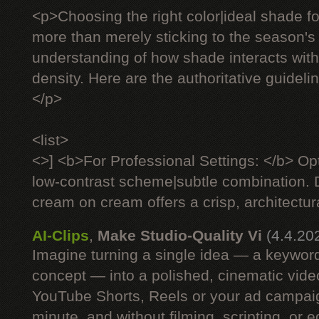
<p>Choosing the right color|ideal shade fo
more than merely sticking to the season's 
understanding of how shade interacts with 
density. Here are the authoritative guideli
</p>
<list>
<>] <b>For Professional Settings: </b> Op
low-contrast scheme|subtle combination. D
cream on cream offers a crisp, architectural
AI-Clips
,
Make Studio-Quality Vi
(4.4.20
Imagine turning a single idea — a keyword
concept — into a polished, cinematic vide
YouTube Shorts, Reels or your ad campaig
minute, and without filming, scripting, or e