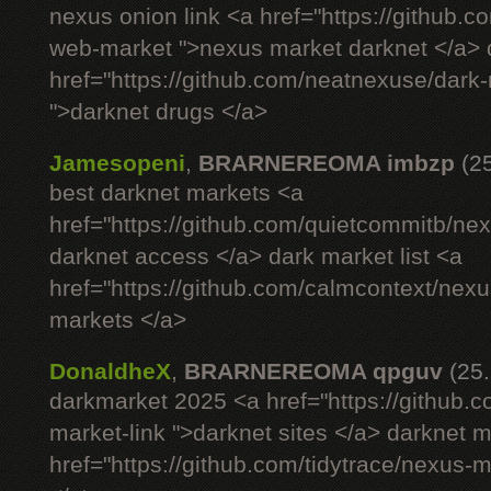
nexus onion link <a href="https://github.
web-market ">nexus market darknet </a> d
href="https://github.com/neatnexuse/dar
">darknet drugs </a>
Jamesopeni
,
BRARNEREOMA imbzp
(2
best darknet markets <a
href="https://github.com/quietcommitb/nex
darknet access </a> dark market list <a
href="https://github.com/calmcontext/nex
markets </a>
DonaldheX
,
BRARNEREOMA qpguv
(25
darkmarket 2025 <a href="https://github.
market-link ">darknet sites </a> darknet 
href="https://github.com/tidytrace/nexus-