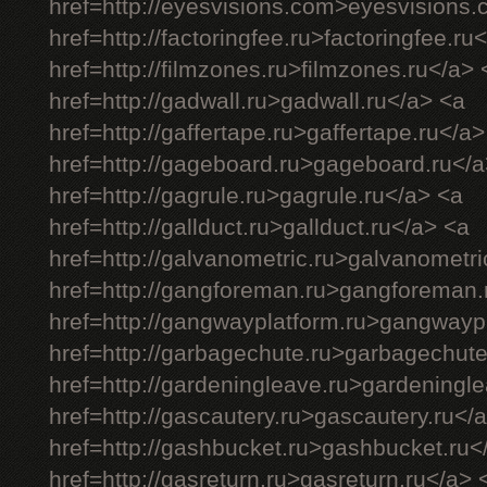
href=http://eyesvisions.com>eyesvisions
href=http://factoringfee.ru>factoringfee.ru
href=http://filmzones.ru>filmzones.ru</a> 
href=http://gadwall.ru>gadwall.ru</a> <a
href=http://gaffertape.ru>gaffertape.ru</a>
href=http://gageboard.ru>gageboard.ru</a
href=http://gagrule.ru>gagrule.ru</a> <a
href=http://gallduct.ru>gallduct.ru</a> <a
href=http://galvanometric.ru>galvanometri
href=http://gangforeman.ru>gangforeman.
href=http://gangwayplatform.ru>gangwayp
href=http://garbagechute.ru>garbagechute
href=http://gardeningleave.ru>gardeningl
href=http://gascautery.ru>gascautery.ru</
href=http://gashbucket.ru>gashbucket.ru<
href=http://gasreturn.ru>gasreturn.ru</a> 