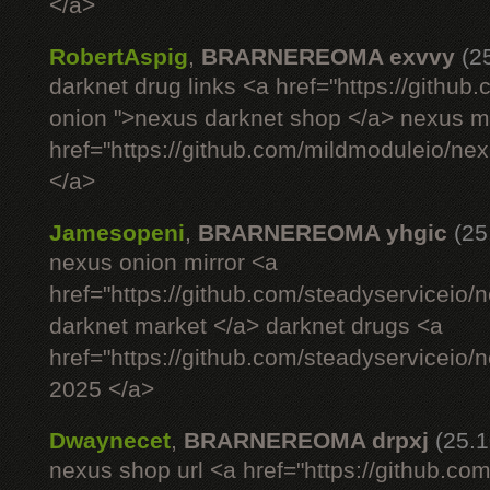
</a>
RobertAspig
,
BRARNEREOMA exvvy
(2
darknet drug links <a href="https://githu
onion ">nexus darknet shop </a> nexus ma
href="https://github.com/mildmoduleio/ne
</a>
Jamesopeni
,
BRARNEREOMA yhgic
(25
nexus onion mirror <a
href="https://github.com/steadyserviceio
darknet market </a> darknet drugs <a
href="https://github.com/steadyserviceio
2025 </a>
Dwaynecet
,
BRARNEREOMA drpxj
(25.1
nexus shop url <a href="https://github.com