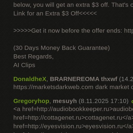
below, you will get an extra $3 off. That's
Link for an Extra $3 Off<<<<<
>>>>>Get it now before the offer ends: http
(30 Days Money Back Guarantee)
Best Regards,
AI Clips
DonaldheX
,
BRARNEREOMA thxwf
(14.
https://marketsdarkweb.com dark market 
Gregoryhop
,
mesuyh
(8.11.2025 17:10)
<a href=http://audiobookkeeper.ru>audio
href=http://cottagenet.ru>cottagenet.ru</a
href=http://eyesvision.ru>eyesvision.ru</a