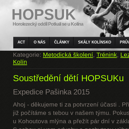
HOPSUK
Horolezecký oddíl Potkali se u Kolína
ACT
O NÁS
ČLÁNKY
SKÁLY KOLÍNSKO
PRŮ
Kategorie:
Metodická školení
,
Trénink
,
Le
Kolín
Soustředění dětí HOPSUKu
Expedice Pašinka 2015
Ahoj - děkujeme ti za potvrzení účasti . P
již počítáme s tebou v našem týmu. Pokus
u Kohoutova mlýna a přežít pár dní v zák