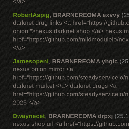
</a>
RobertAspig
,
BRARNEREOMA exvvy
(2
darknet drug links <a href="https://githu
onion ">nexus darknet shop </a> nexus ma
href="https://github.com/mildmoduleio/ne
</a>
Jamesopeni
,
BRARNEREOMA yhgic
(25
nexus onion mirror <a
href="https://github.com/steadyserviceio
darknet market </a> darknet drugs <a
href="https://github.com/steadyserviceio
2025 </a>
Dwaynecet
,
BRARNEREOMA drpxj
(25.1
nexus shop url <a href="https://github.com