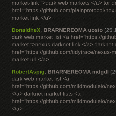
market-link ">dark web markets </a> tor 
href="https://github.com/plainprotocol/nex
market link </a>
DonaldheX
,
BRARNEREOMA uosio
(25.
dark web market list <a href="https://gith
market ">nexus darknet link </a> darknet
href="https://github.com/tidytrace/nexus-
market url </a>
RobertAspig
,
BRARNEREOMA mdgdl
(2
dark web market list <a
href="https://github.com/mildmoduleio/nex
</a> darknet market lists <a
href="https://github.com/mildmoduleio/nex
</a>