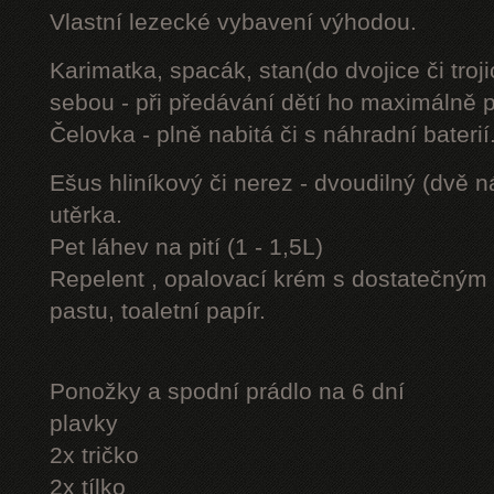
Vlastní lezecké vybavení výhodou.
Karimatka, spacák, stan(do dvojice či troji
sebou - při předávání dětí ho maximálně 
Čelovka - plně nabitá či s náhradní baterií
Ešus hliníkový či nerez - dvoudilný (dvě n
utěrka.
Pet láhev na pití (1 - 1,5L)
Repelent , opalovací krém s dostatečným 
pastu, toaletní papír.
Ponožky a spodní prádlo na 6 dní
plavky
2x tričko
2x tílko