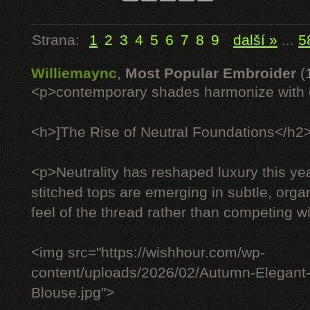
Strana:
1
2
3
4
5
6
7
8
9
další »
...
5
Williemaync
,
Most Popular Embroider
(
<p>contemporary shades harmonize with c
<h>]The Rise of Neutral Foundations</h2
<p>Neutrality has reshaped luxury this ye
stitched tops are emerging in subtle, organ
feel of the thread rather than competing wit
<img src="https://wishhour.com/wp-
content/uploads/2026/02/Autumn-Elegant
Blouse.jpg">