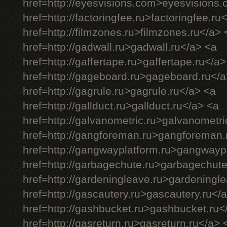
href=http://eyesvisions.com>eyesvisions
href=http://factoringfee.ru>factoringfee.ru
href=http://filmzones.ru>filmzones.ru</a> 
href=http://gadwall.ru>gadwall.ru</a> <a
href=http://gaffertape.ru>gaffertape.ru</a>
href=http://gageboard.ru>gageboard.ru</a
href=http://gagrule.ru>gagrule.ru</a> <a
href=http://gallduct.ru>gallduct.ru</a> <a
href=http://galvanometric.ru>galvanometri
href=http://gangforeman.ru>gangforeman.
href=http://gangwayplatform.ru>gangwayp
href=http://garbagechute.ru>garbagechute
href=http://gardeningleave.ru>gardeningl
href=http://gascautery.ru>gascautery.ru</
href=http://gashbucket.ru>gashbucket.ru<
href=http://gasreturn.ru>gasreturn.ru</a> 