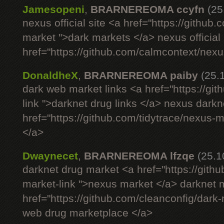
Jamesopeni
,
BRARNEREOMA ccyfn
(25
nexus official site <a href="https://github
market ">dark markets </a> nexus official 
href="https://github.com/calmcontext/nexu
DonaldheX
,
BRARNEREOMA paiby
(25.
dark web market links <a href="https://g
link ">darknet drug links </a> nexus darkn
href="https://github.com/tidytrace/nexus-
</a>
Dwaynecet
,
BRARNEREOMA lfzqe
(25.1
darknet drug market <a href="https://gith
market-link ">nexus market </a> darknet m
href="https://github.com/cleanconfig/dar
web drug marketplace </a>