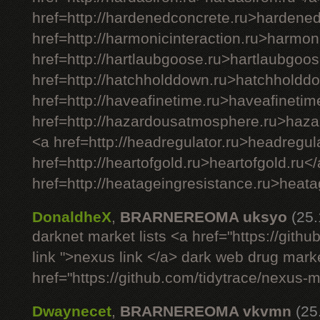
href=http://hardenedconcrete.ru>hardene
href=http://harmonicinteraction.ru>harmon
href=http://hartlaubgoose.ru>hartlaubgoos
href=http://hatchholddown.ru>hatchholdd
href=http://haveafinetime.ru>haveafinetim
href=http://hazardousatmosphere.ru>haz
<a href=http://headregulator.ru>headregul
href=http://heartofgold.ru>heartofgold.ru<
href=http://heatageingresistance.ru>heata
DonaldheX
,
BRARNEREOMA uksyo
(25
darknet market lists <a href="https://git
link ">nexus link </a> dark web drug mark
href="https://github.com/tidytrace/nexus-
Dwaynecet
,
BRARNEREOMA vkvmn
(25