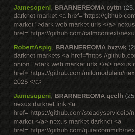
Jamesopeni
,
BRARNEREOMA cyttn
(25
darknet market <a href="https://github.co
market ">dark web market urls </a> nexus si
href="https://github.com/calmcontext/nex
RobertAspig
,
BRARNEREOMA bxzwk
(2
darknet markets <a href="https://github.c
onion ">dark web market urls </a> nexus 
href="https://github.com/mildmoduleio/ne
2025 </a>
Jamesopeni
,
BRARNEREOMA qcclh
(25
nexus darknet link <a
href="https://github.com/steadyserviceio
market </a> nexus market darknet <a
href="https://github.com/quietcommitb/nex