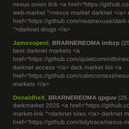
nexus onion link <a href="https://github.
web-market ">nexus market darknet </a> d
href="https://github.com/neatnexuse/dar
">darknet drugs </a>
Jamesopeni
,
BRARNEREOMA imbzp
(2
best darknet markets <a
href="https://github.com/quietcommitb/nex
darknet access </a> dark market list <a
href="https://github.com/calmcontext/nex
markets </a>
DonaldheX
,
BRARNEREOMA qpguv
(25
darkmarket 2025 <a href="https://github.
market-link ">darknet sites </a> darknet 
href="https://github.com/tidytrace/nexus-