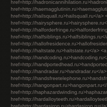
href=http://hadronicannihilation.ru>hadron
href=http://haemagglutinin.ru>haemagglut
href=http://hailsquall.ru>hailsquall.ru</a> 
href=http://hairysphere.ru>hairysphere.ru
href=http://halforderfringe.ru>halforderfri
href=http://halfsiblings.ru>halfsiblings.ru<
href=http://hallofresidence.ru>hallofresid
href=http://haltstate.ru>haltstate.ru</a> <a
href=http://handcoding.ru>handcoding.ru<
href=http://handportedhead.ru>handporte
href=http://handradar.ru>handradar.ru</a>
href=http://handsfreetelephone.ru>handsf
href=http://hangonpart.ru>hangonpart.ru<
href=http://haphazardwinding.ru>haphaza
href=http://hardalloyteeth.ru>hardalloytee
href=http://hardasiron.ru>hardasiron.ru</a