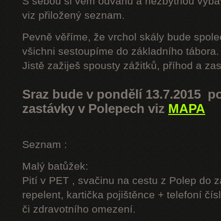
S sebou si vem odvahu a nezbytnou výbavu
viz přiložený seznam.
Pevně věříme, že vrchol skály bude spole
všichni sestoupíme do základního tábora.
Jistě zažiješ spousty zážitků, příhod a z
Sraz bude v pondělí 13.7.2015 po
zastávky v Polepech viz
MAPA
Seznam :
Malý batůžek:
Pití v PET , svačinu na cestu z Polep do 
repelent, kartička pojištěnce + telefoní čís
či zdravotního omezení.