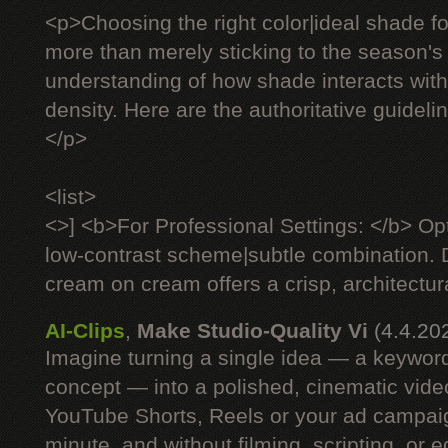
<p>Choosing the right color|ideal shade fo
more than merely sticking to the season's 
understanding of how shade interacts with 
density. Here are the authoritative guideli
</p>
<list>
<>] <b>For Professional Settings: </b> Op
low-contrast scheme|subtle combination. D
cream on cream offers a crisp, architectural
AI-Clips
,
Make Studio-Quality Vi
(4.4.20
Imagine turning a single idea — a keyword
concept — into a polished, cinematic vide
YouTube Shorts, Reels or your ad campaig
minute, and without filming, scripting, or e