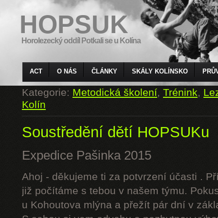
HOPSUK
Horolezecký oddíl Potkali se u Kolína
ACT
O NÁS
ČLÁNKY
SKÁLY KOLÍNSKO
PRŮ
Kategorie:
Metodická školení
,
Trénink
,
Le
Kolín
Soustředění dětí HOPSUKu
Expedice Pašinka 2015
Ahoj - děkujeme ti za potvrzení účasti . P
již počítáme s tebou v našem týmu. Pokus
u Kohoutova mlýna a přežít pár dní v zák