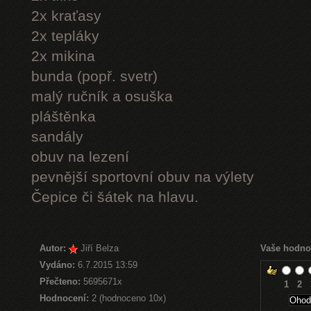
2x kraťasy
2x tepláky
2x mikina
bunda (popř. svetr)
malý ručník a osuška
pláštěnka
sandály
obuv na lezení
pevnější sportovní obuv na výlety
Čepice či šátek na hlavu.
Autor:
Jiří Belza
Vaše hodno
Vydáno:
6.7.2015 13:59
Přečteno:
5695671x
1
2
Hodnocení:
2 (hodnoceno 10x)