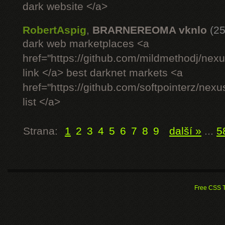
dark website </a>
RobertAspig
,
BRARNEREOMA vknlo
(25
dark web marketplaces <a
href="https://github.com/mildmethodj/nex
link </a> best darknet markets <a
href="https://github.com/softpointerz/nex
list </a>
Strana:
1
2
3
4
5
6
7
8
9
další »
...
5
Free CSS 