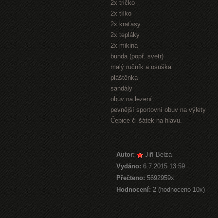
2x tričko
2x tílko
2x kraťasy
2x tepláky
2x mikina
bunda (popř. svetr)
malý ručník a osuška
pláštěnka
sandály
obuv na lezení
pevnější sportovní obuv na výlety
Čepice či šátek na hlavu.
Autor:
Jiří Belza
Vydáno:
6.7.2015 13:59
Přečteno:
5692959x
Hodnocení:
2 (hodnoceno 10x)