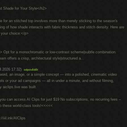
st Shade for Your Style</h2>
e for an stitched top involves more than merely sticking to the season's
ding of how shade interacts with fabric thickness and stitch density. Here are
g your choice:</p>
b> Opt for a monochromatic or low-contrast scheme|subtle combination.
m offers a crisp, architectural style|structured a...
4.2026 17:32)
odpovědět
word, an image, or a simple concept — into a polished, cinematic video
ls or your ad campaigns — all in under a minute, and without filming,
y aiclips.live was built.
u can access AI Clips for just $19 No subscriptions, no recurring fees –
to these world-class tools!<<<<<
/iiil.ink/AIClips