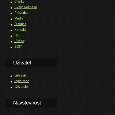
Články
Skály Kolínsko
Průvodce
Media
Diskuse
Kontakt
HK
Stěna
EDIT
Uživatel
přihlásit
registrace
uživatelé
Návštěvnost