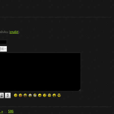
pěvku (
zrušit
).
í »
...
586