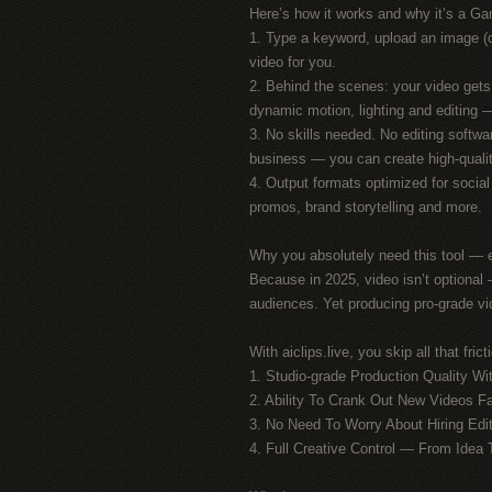
Here’s how it works and why it’s a G
1. Type a keyword, upload an image (o
video for you.
2. Behind the scenes: your video gets
dynamic motion, lighting and editing —
3. No skills needed. No editing softwa
business — you can create high-qualit
4. Output formats optimized for socia
promos, brand storytelling and more.
Why you absolutely need this tool — 
Because in 2025, video isn’t optiona
audiences. Yet producing pro-grade vi
With aiclips.live, you skip all that fric
1. Studio-grade Production Quality W
2. Ability To Crank Out New Videos Fa
3. No Need To Worry About Hiring Edit
4. Full Creative Control — From Idea 