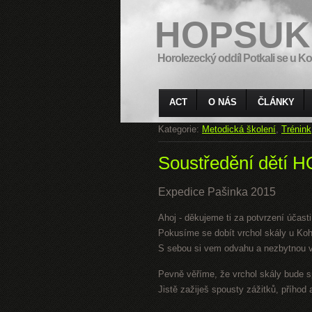
HOPSUK
Horolezecký oddíl Potkali se u Ko
ACT
O NÁS
ČLÁNKY
Kategorie:
Metodická školení
,
Trénink
Soustředění dětí
Expedice Pašinka 2015
Ahoj - děkujeme ti za potvrzení účast
Pokusíme se dobít vrchol skály u Koh
S sebou si vem odvahu a nezbytnou vý
Pevně věříme, že vrchol skály bude s
Jistě zažiješ spousty zážitků, příhod