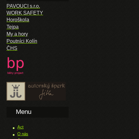
PAVOUCI s.r.o.
WORK SAFETY
Horoškola
Tejpa
My a hory
Poutníci Kolín
ČHS
Menu
Act
O nás