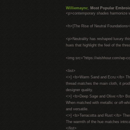
Williemaync
,
Most Popular Embroi
<p>contemporary shades harmonize wi
<h>]The Rise of Neutral Foundations
<p>Neutrality has reshaped luxury this
hues that highlight the feel of the thr
<img src="https://wishhour.com/wp-c
<list>
<>] <b>Warm Sand and Ecru:</b> These
thread matches the main cloth, it produ
designer quality.
<>] <b>Deep Sage and Olive:</b> Borr
When matched with metallic or off-whit
and versatile.
<>] <b>Terracotta and Rust:</b> The
The warmth of the hue matches intricat
</list>