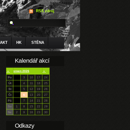
RSS zdroj
AKT
HK
STĚNA
Kalendář akcí
«
srpen 2026
»
Po
3
10
17
24
Út
4
11
18
25
St
5
12
19
26
Čt
6
13
20
27
Pá
7
14
21
28
So
1
8
15
22
29
Ne
2
9
16
23
30
Odkazy