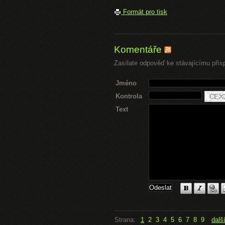
Formát pro tisk
Komentáře
Zasílate odpověď ke stávajícímu přís
Jméno
Kontrola
Text
Strana:
1
2
3
4
5
6
7
8
9
dalš