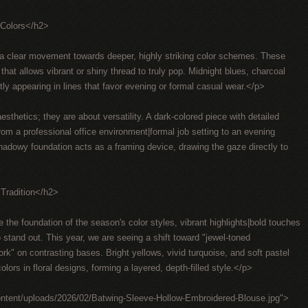
 Colors</h2>
 a clear movement towards deeper, highly striking color schemes. These
that allows vibrant or shiny thread to truly pop. Midnight blues, charcoal
ly appearing in lines that favor evening or formal casual wear.</p>
sthetics; they are about versatility. A dark-colored piece with detailed
m a professional office environment|formal job setting to an evening
adowy foundation acts as a framing device, drawing the gaze directly to
Tradition</h2>
 the foundation of the season's color styles, vibrant highlights|bold touches
 stand out. This year, we are seeing a shift toward "jewel-toned
k" on contrasting bases. Bright yellows, vivid turquoise, and soft pastel
olors in floral designs, forming a layered, depth-filled style.</p>
ontent/uploads/2026/02/Batwing-Sleeve-Hollow-Embroidered-Blouse.jpg">