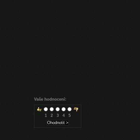
Vaše hodnocení:
1
2
3
4
5