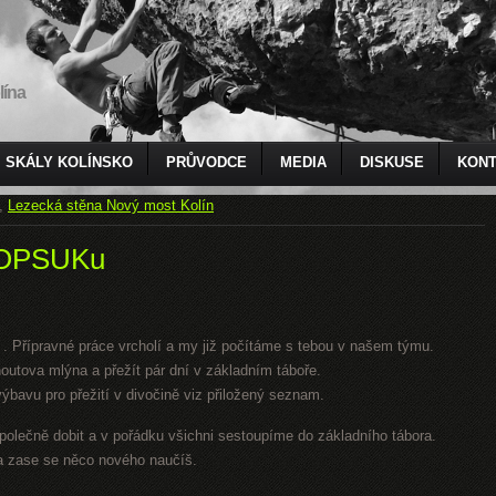
lína
SKÁLY KOLÍNSKO
PRŮVODCE
MEDIA
DISKUSE
KONT
,
Lezecká stěna Nový most Kolín
 HOPSUKu
i . Přípravné práce vrcholí a my již počítáme s tebou v našem týmu.
outova mlýna a přežít pár dní v základním táboře.
bavu pro přežití v divočině viz přiložený seznam.
polečně dobit a v pořádku všichni sestoupíme do základního tábora.
 a zase se něco nového naučíš.