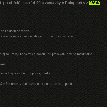
5 po obědě - cca 14:00 u zastávky v Polepech viz
MAPA
 do základního tábora,
í číslo na rodiče, soupis alergií či zdravotního omezení.
trojice - raději ho vemte s sebou - při předávání dětí ho maximálně
erií.
vě nádoby s víčkem) + příbor, utěrka.
ým faktorem, zubní kartáček + pastu, toaletní papír.