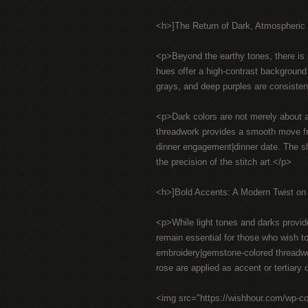
<h>]The Return of Dark, Atmospheric
<p>Beyond the earthy tones, there is
hues offer a high-contrast background 
grays, and deep purples are consistent
<p>Dark colors are not merely about ae
threadwork provides a smooth move fro
dinner engagement|dinner date. The sh
the precision of the stitch art.</p>
<h>]Bold Accents: A Modern Twist on 
<p>While light tones and darks provide
remain essential for those who wish to
embroidery|gemstone-colored threadwor
rose are applied as accent or tertiary c
<img src="https://wishhour.com/wp-c