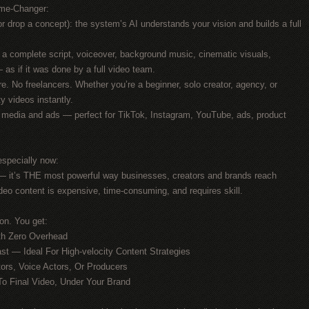
ame-Changer:
r drop a concept): the system’s AI understands your vision and builds a full
 a complete script, voiceover, background music, cinematic visuals,
 as if it was done by a full video team.
re. No freelancers. Whether you’re a beginner, solo creator, agency, or
y videos instantly.
l media and ads — perfect for TikTok, Instagram, YouTube, ads, product
especially now:
l — it’s THE most powerful way businesses, creators and brands reach
deo content is expensive, time-consuming, and requires skill.
tion. You get:
ith Zero Overhead
st — Ideal For High-velocity Content Strategies
ors, Voice Actors, Or Producers
To Final Video, Under Your Brand