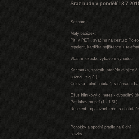
Sraz bude v pondělí 13.7.201
Seznam :
Malý batůžek:
Pití v PET , svačinu na cestu z Polep
repelent, kartička pojištěnce + telefon
Vlastní lezecké vybavení výhodou.
Karimatka, spacák, stan(do dvojice či 
povezete zpět)
Čelovka - plně nabitá či s náhradní bat
Ešus hliníkový či nerez - dvoudilný (d
Pet láhev na pití (1 - 1,5L)
Repelent , opalovací krém s dostatečn
Ponožky a spodní prádlo na 6 dní
plavky