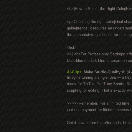
<h>]How to Select the Right Color|Be
<p>Choosing the right color|ideal shad
guide|trends; it requires an understan
the authoritative guidelines for makin
<list>
<>] <b>For Professional Settings: </
Dark blue on dark blue or cream on crea
AI-Clips
,
Make Studio-Quality Vi
(4.
Imagine turning a single idea — a key
ready for TikTok, YouTube Shorts, Ree
scripting, or editing. That’s exactly wh
>>>>>Remember: For a limited time, yo
just one payment for lifetime access 
Get it now before the offer ends: https:/