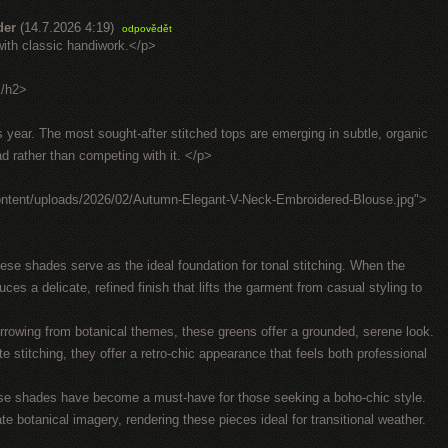
der
(14.7.2026 4:19)
odpovědět
th classic handiwork.</p>
</h2>
 year. The most sought-after stitched tops are emerging in subtle, organic
ead rather than competing with it. </p>
ontent/uploads/2026/02/Autumn-Elegant-V-Neck-Embroidered-Blouse.jpg">
 shades serve as the ideal foundation for tonal stitching. When the
ces a delicate, refined finish that lifts the garment from casual styling to
owing from botanical themes, these greens offer a grounded, serene look.
e stitching, they offer a retro-chic appearance that feels both professional
se shades have become a must-have for those seeking a boho-chic style.
e botanical imagery, rendering these pieces ideal for transitional weather.