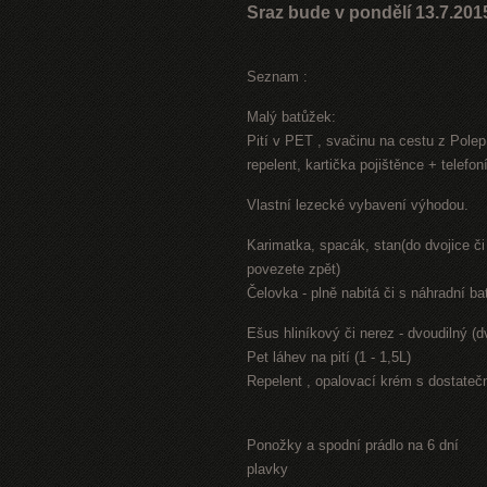
Sraz bude v pondělí 13.7.201
Seznam :
Malý batůžek:
Pití v PET , svačinu na cestu z Polep
repelent, kartička pojištěnce + telefon
Vlastní lezecké vybavení výhodou.
Karimatka, spacák, stan(do dvojice či 
povezete zpět)
Čelovka - plně nabitá či s náhradní bat
Ešus hliníkový či nerez - dvoudilný (d
Pet láhev na pití (1 - 1,5L)
Repelent , opalovací krém s dostatečn
Ponožky a spodní prádlo na 6 dní
plavky