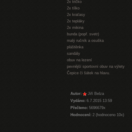
2x tričko
2x tílko
2x kraťasy
2x tepláky
2x mikina
bunda (popř. svetr)
malý ručník a osuška
pláštěnka
sandály
obuv na lezení
pevnější sportovní obuv na výlety
Čepice či šátek na hlavu.
Autor:
Jiří Belza
Vydáno:
6.7.2015 13:59
Přečteno:
5696679x
Hodnocení:
2 (hodnoceno 10x)