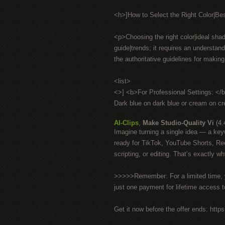
<h>]How to Select the Right Color|Be
<p>Choosing the right color|ideal shad
guide|trends; it requires an understan
the authoritative guidelines for makin
<list>
<>] <b>For Professional Settings: </
Dark blue on dark blue or cream on crea
AI-Clips
,
Make Studio-Quality Vi
(4.
Imagine turning a single idea — a key
ready for TikTok, YouTube Shorts, Ree
scripting, or editing. That’s exactly wh
>>>>>Remember: For a limited time, yo
just one payment for lifetime access 
Get it now before the offer ends: https:/