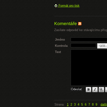
Formát pro tisk
Komentáře
Zasílate odpověď ke stávajícímu přís
Jméno
Kontrola
Text
Strana:
1
2
3
4
5
6
7
8
9
dalš