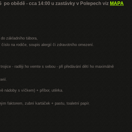
5 po obědě - cca 14:00 u zastávky v Polepech viz
MAPA
 do základního tábora,
í číslo na rodiče, soupis alergií či zdravotního omezení.
trojice - raději ho vemte s sebou - při předávání dětí ho maximálně
erií.
vě nádoby s víčkem) + příbor, utěrka.
ým faktorem, zubní kartáček + pastu, toaletní papír.