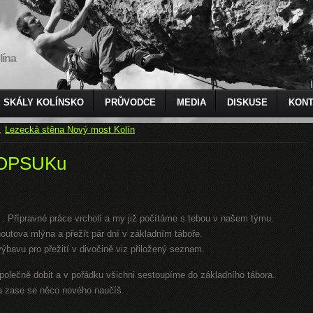
lína
SKÁLY KOLÍNSKO
PRŮVODCE
MEDIA
DISKUSE
KONT
,
Lezecká stěna Nový most Kolín
 HOPSUKu
i . Přípravné práce vrcholí a my již počítáme s tebou v našem týmu.
outova mlýna a přežít pár dní v základním táboře.
bavu pro přežití v divočině viz přiložený seznam.
polečně dobit a v pořádku všichni sestoupíme do základního tábora.
 a zase se něco nového naučíš.