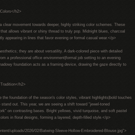
 Colors</h2>
 a clear movement towards deeper, highly striking color schemes. These
that allows vibrant or shiny thread to truly pop. Midnight blues, charcoal
ly appearing in lines that favor evening or formal casual wear.</p>
sthetics; they are about versatility. A dark-colored piece with detailed
m a professional office environment|formal job setting to an evening
adowy foundation acts as a framing device, drawing the gaze directly to
Tradition</h2>
 the foundation of the season's color styles, vibrant highlights|bold touches
 stand out. This year, we are seeing a shift toward "jewel-toned
k" on contrasting bases. Bright yellows, vivid turquoise, and soft pastel
olors in floral designs, forming a layered, depth-filled style.</p>
ontent/uploads/2026/02/Batwing-Sleeve-Hollow-Embroidered-Blouse.jpg">