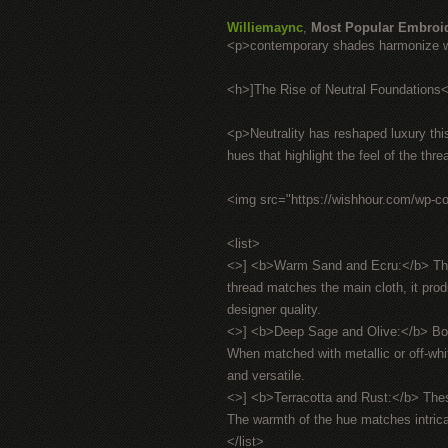
Williemaync
,
Most Popular Embroi
<p>contemporary shades harmonize wi
<h>]The Rise of Neutral Foundations
<p>Neutrality has reshaped luxury this
hues that highlight the feel of the thr
<img src="https://wishhour.com/wp-c
<list>
<>] <b>Warm Sand and Ecru:</b> These
thread matches the main cloth, it produ
designer quality.
<>] <b>Deep Sage and Olive:</b> Borr
When matched with metallic or off-whit
and versatile.
<>] <b>Terracotta and Rust:</b> The
The warmth of the hue matches intricat
</list>