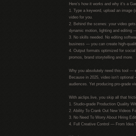
Here’s how it works and why it’s a G
1. Type a keyword, upload an image (o
video for you.
2. Behind the scenes: your video gets
dynamic motion, lighting and editing —
3. No skills needed. No editing softwa
business — you can create high-qualit
4. Output formats optimized for socia
promos, brand storytelling and more.
Why you absolutely need this tool — 
Because in 2025, video isn’t optiona
audiences. Yet producing pro-grade vi
With aiclips.live, you skip all that fric
1. Studio-grade Production Quality W
2. Ability To Crank Out New Videos Fa
3. No Need To Worry About Hiring Edit
4. Full Creative Control — From Idea 