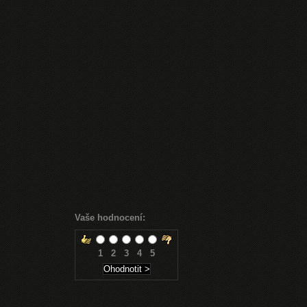
Vaše hodnocení:
1
2
3
4
5