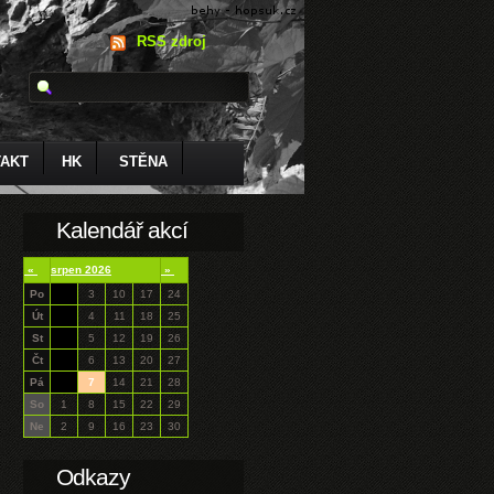
RSS zdroj
AKT
HK
STĚNA
Kalendář akcí
«
srpen 2026
»
Po
3
10
17
24
Út
4
11
18
25
St
5
12
19
26
Čt
6
13
20
27
Pá
7
14
21
28
So
1
8
15
22
29
Ne
2
9
16
23
30
Odkazy