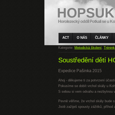
HOPSUK
Horolezecký oddíl Potkali se u Ko
ACT
O NÁS
ČLÁNKY
Kategorie:
Metodická školení
,
Trénink
Soustředění dětí
Expedice Pašinka 2015
Ahoj - děkujeme ti za potvrzení účast
Pokusíme se dobít vrchol skály u Koh
S sebou si vem odvahu a nezbytnou vý
Pevně věříme, že vrchol skály bude s
Jistě zažiješ spousty zážitků, příhod