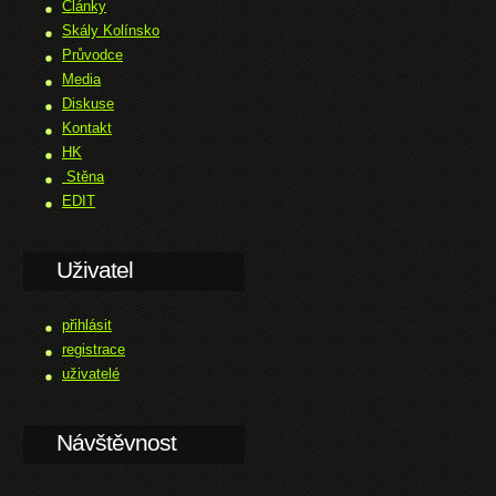
Články
Skály Kolínsko
Průvodce
Media
Diskuse
Kontakt
HK
Stěna
EDIT
Uživatel
přihlásit
registrace
uživatelé
Návštěvnost