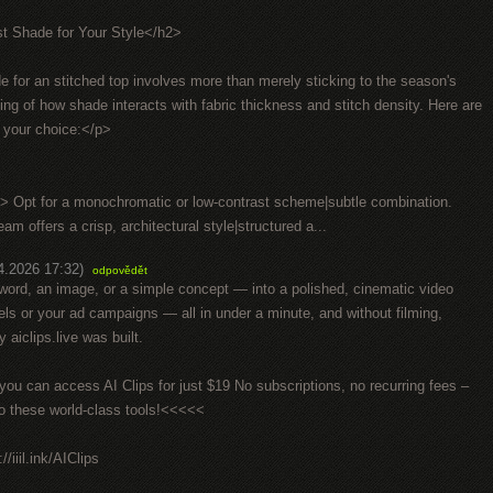
st Shade for Your Style</h2>
e for an stitched top involves more than merely sticking to the season's
ding of how shade interacts with fabric thickness and stitch density. Here are
g your choice:</p>
b> Opt for a monochromatic or low-contrast scheme|subtle combination.
m offers a crisp, architectural style|structured a...
4.2026 17:32)
odpovědět
word, an image, or a simple concept — into a polished, cinematic video
ls or your ad campaigns — all in under a minute, and without filming,
y aiclips.live was built.
u can access AI Clips for just $19 No subscriptions, no recurring fees –
to these world-class tools!<<<<<
/iiil.ink/AIClips