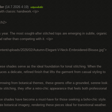
der
(14.7.2026 4:19)
odpovědět
th classic handiwork.</p>
</h2>
 year. The most sought-after stitched tops are emerging in subtle, organic
ead rather than competing with it. </p>
ontent/uploads/2026/02/Autumn-Elegant-V-Neck-Embroidered-Blouse.jpg">
 shades serve as the ideal foundation for tonal stitching. When the
ces a delicate, refined finish that lifts the garment from casual styling to
owing from botanical themes, these greens offer a grounded, serene look.
e stitching, they offer a retro-chic appearance that feels both professional
se shades have become a must-have for those seeking a boho-chic style.
e botanical imagery, rendering these pieces ideal for transitional weather.