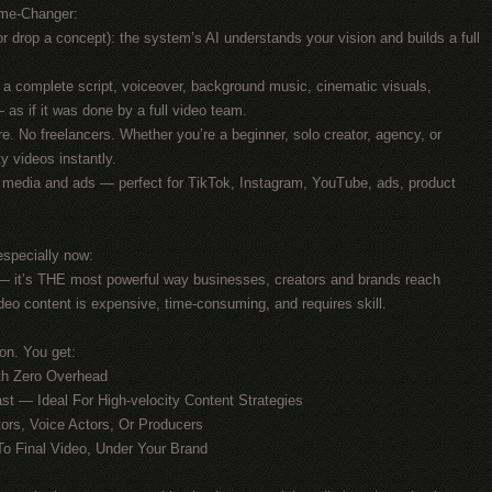
ame-Changer:
r drop a concept): the system’s AI understands your vision and builds a full
 a complete script, voiceover, background music, cinematic visuals,
 as if it was done by a full video team.
re. No freelancers. Whether you’re a beginner, solo creator, agency, or
y videos instantly.
l media and ads — perfect for TikTok, Instagram, YouTube, ads, product
especially now:
l — it’s THE most powerful way businesses, creators and brands reach
deo content is expensive, time-consuming, and requires skill.
tion. You get:
ith Zero Overhead
st — Ideal For High-velocity Content Strategies
ors, Voice Actors, Or Producers
To Final Video, Under Your Brand