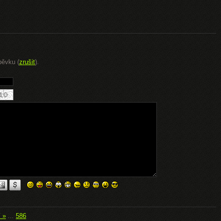
pěvku (
zrušit
).
í »
...
586