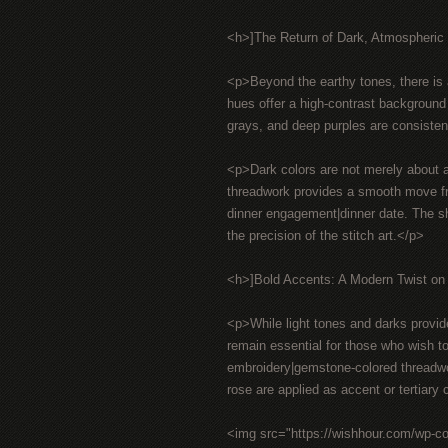
<h>]The Return of Dark, Atmospheric
<p>Beyond the earthy tones, there is
hues offer a high-contrast background 
grays, and deep purples are consistent
<p>Dark colors are not merely about ae
threadwork provides a smooth move fro
dinner engagement|dinner date. The sh
the precision of the stitch art.</p>
<h>]Bold Accents: A Modern Twist on 
<p>While light tones and darks provide
remain essential for those who wish to
embroidery|gemstone-colored threadwor
rose are applied as accent or tertiary c
<img src="https://wishhour.com/wp-c