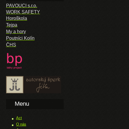
PAVOUCI s.r.o.
WORK SAFETY
Horoškola
Tejpa
My a hory
Poutníci Kolín
ČHS
Menu
Act
O nás