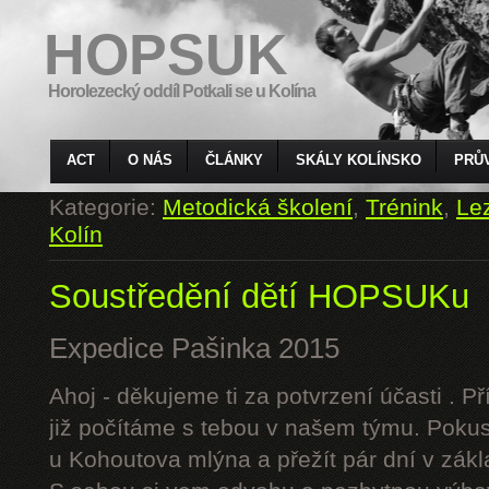
HOPSUK
Horolezecký oddíl Potkali se u Kolína
ACT
O NÁS
ČLÁNKY
SKÁLY KOLÍNSKO
PRŮ
Kategorie:
Metodická školení
,
Trénink
,
Le
Kolín
Soustředění dětí HOPSUKu
Expedice Pašinka 2015
Ahoj - děkujeme ti za potvrzení účasti . P
již počítáme s tebou v našem týmu. Pokus
u Kohoutova mlýna a přežít pár dní v zák