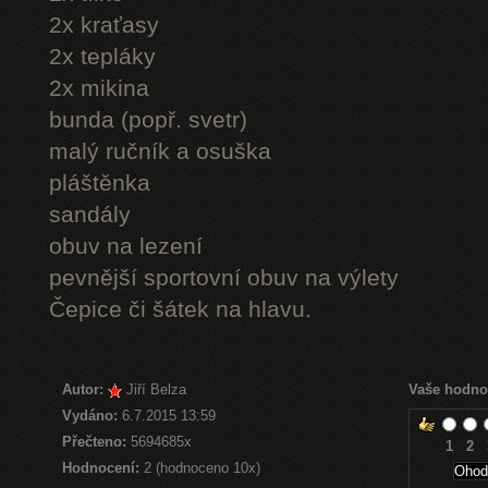
2x kraťasy
2x tepláky
2x mikina
bunda (popř. svetr)
malý ručník a osuška
pláštěnka
sandály
obuv na lezení
pevnější sportovní obuv na výlety
Čepice či šátek na hlavu.
Autor:
Jiří Belza
Vaše hodno
Vydáno:
6.7.2015 13:59
Přečteno:
5694685x
1
2
Hodnocení:
2 (hodnoceno 10x)