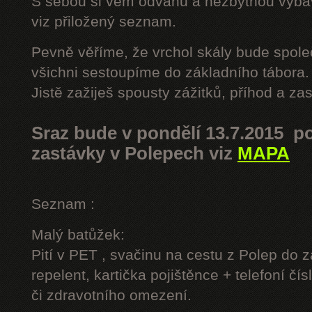
S sebou si vem odvahu a nezbytnou výbavu
viz přiložený seznam.
Pevně věříme, že vrchol skály bude spole
všichni sestoupíme do základního tábora.
Jistě zažiješ spousty zážitků, příhod a z
Sraz bude v pondělí 13.7.2015 po
zastávky v Polepech viz
MAPA
Seznam :
Malý batůžek:
Pití v PET , svačinu na cestu z Polep do 
repelent, kartička pojištěnce + telefoní čís
či zdravotního omezení.