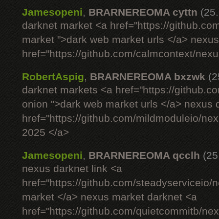
Jamesopeni
,
BRARNEREOMA cyttn
(25
darknet market <a href="https://github.co
market ">dark web market urls </a> nexus si
href="https://github.com/calmcontext/nex
RobertAspig
,
BRARNEREOMA bxzwk
(2
darknet markets <a href="https://github.c
onion ">dark web market urls </a> nexus 
href="https://github.com/mildmoduleio/ne
2025 </a>
Jamesopeni
,
BRARNEREOMA qcclh
(25
nexus darknet link <a
href="https://github.com/steadyserviceio
market </a> nexus market darknet <a
href="https://github.com/quietcommitb/nex