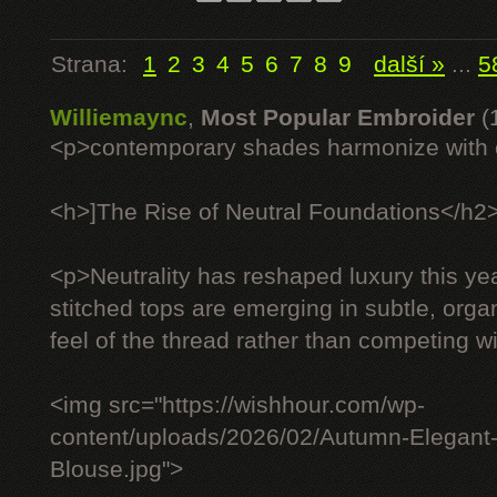
Strana:
1
2
3
4
5
6
7
8
9
další »
...
5
Williemaync
,
Most Popular Embroider
(
<p>contemporary shades harmonize with c
<h>]The Rise of Neutral Foundations</h2
<p>Neutrality has reshaped luxury this ye
stitched tops are emerging in subtle, organ
feel of the thread rather than competing wit
<img src="https://wishhour.com/wp-
content/uploads/2026/02/Autumn-Elegant
Blouse.jpg">