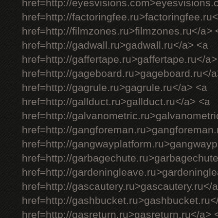
href=http://eyesvisions.com>eyesvisions
href=http://factoringfee.ru>factoringfee.ru
href=http://filmzones.ru>filmzones.ru</a> 
href=http://gadwall.ru>gadwall.ru</a> <a
href=http://gaffertape.ru>gaffertape.ru</a>
href=http://gageboard.ru>gageboard.ru</a
href=http://gagrule.ru>gagrule.ru</a> <a
href=http://gallduct.ru>gallduct.ru</a> <a
href=http://galvanometric.ru>galvanometri
href=http://gangforeman.ru>gangforeman.
href=http://gangwayplatform.ru>gangwayp
href=http://garbagechute.ru>garbagechute
href=http://gardeningleave.ru>gardeningl
href=http://gascautery.ru>gascautery.ru</
href=http://gashbucket.ru>gashbucket.ru<
href=http://gasreturn.ru>gasreturn.ru</a> 