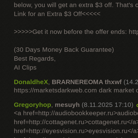
below, you will get an extra $3 off. That's
Link for an Extra $3 Off<<<<<
>>>>>Get it now before the offer ends: http
(30 Days Money Back Guarantee)
Best Regards,
AI Clips
DonaldheX
,
BRARNEREOMA thxwf
(14.
https://marketsdarkweb.com dark market 
Gregoryhop
,
mesuyh
(8.11.2025 17:10)
<a href=http://audiobookkeeper.ru>audio
href=http://cottagenet.ru>cottagenet.ru</a
href=http://eyesvision.ru>eyesvision.ru</a