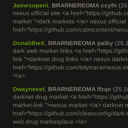
Jamesopeni
,
BRARNEREOMA ccyfn
(25
nexus official site <a href="https://github
market ">dark markets </a> nexus official 
href="https://github.com/calmcontext/nexu
DonaldheX
,
BRARNEREOMA paiby
(25.
dark web market links <a href="https://g
link ">darknet drug links </a> nexus darkn
href="https://github.com/tidytrace/nexus-
</a>
Dwaynecet
,
BRARNEREOMA lfzqe
(25.1
darknet drug market <a href="https://gith
market-link ">nexus market </a> darknet m
href="https://github.com/cleanconfig/dar
web drug marketplace </a>