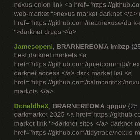
nexus onion link <a href="https://github.
web-market ">nexus market darknet </a> d
href="https://github.com/neatnexuse/dar
">darknet drugs </a>
Jamesopeni
,
BRARNEREOMA imbzp
(2
best darknet markets <a
href="https://github.com/quietcommitb/nex
darknet access </a> dark market list <a
href="https://github.com/calmcontext/nex
markets </a>
DonaldheX
,
BRARNEREOMA qpguv
(25
darkmarket 2025 <a href="https://github.
market-link ">darknet sites </a> darknet 
href="https://github.com/tidytrace/nexus-