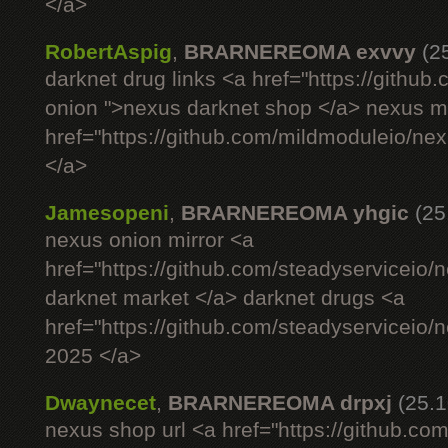
</a>
RobertAspig
,
BRARNEREOMA exvvy
(2
darknet drug links <a href="https://githu
onion ">nexus darknet shop </a> nexus ma
href="https://github.com/mildmoduleio/ne
</a>
Jamesopeni
,
BRARNEREOMA yhgic
(25
nexus onion mirror <a
href="https://github.com/steadyserviceio
darknet market </a> darknet drugs <a
href="https://github.com/steadyserviceio
2025 </a>
Dwaynecet
,
BRARNEREOMA drpxj
(25.1
nexus shop url <a href="https://github.com