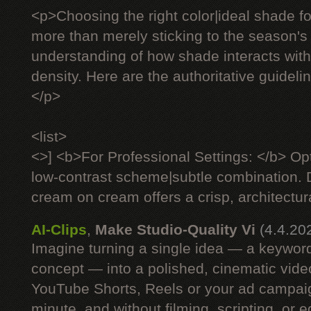
<p>Choosing the right color|ideal shade fo
more than merely sticking to the season's 
understanding of how shade interacts with 
density. Here are the authoritative guideli
</p>
<list>
<>] <b>For Professional Settings: </b> Op
low-contrast scheme|subtle combination. D
cream on cream offers a crisp, architectural
AI-Clips
,
Make Studio-Quality Vi
(4.4.20
Imagine turning a single idea — a keyword
concept — into a polished, cinematic vide
YouTube Shorts, Reels or your ad campaig
minute, and without filming, scripting, or e