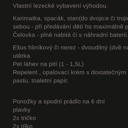
Vlastní lezecké vybavení výhodou.
Karimatka, spacák, stan(do dvojice či troji
sebou - při předávání dětí ho maximálně 
Čelovka - plně nabitá či s náhradní baterií
Ešus hliníkový či nerez - dvoudilný (dvě n
utěrka.
Pet láhev na pití (1 - 1,5L)
Repelent , opalovací krém s dostatečným 
pastu, toaletní papír.
Ponožky a spodní prádlo na 6 dní
plavky
2x tričko
2x tílko