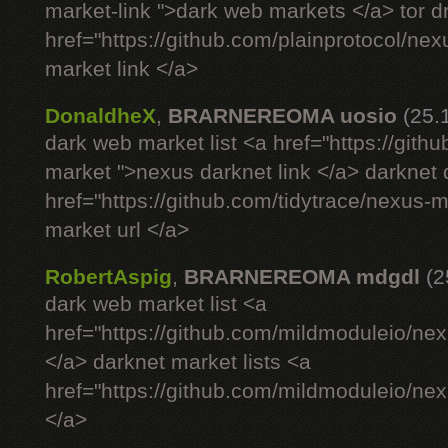
market-link ">dark web markets </a> tor 
href="https://github.com/plainprotocol/nex
market link </a>
DonaldheX
,
BRARNEREOMA uosio
(25.
dark web market list <a href="https://gith
market ">nexus darknet link </a> darknet
href="https://github.com/tidytrace/nexus-
market url </a>
RobertAspig
,
BRARNEREOMA mdgdl
(2
dark web market list <a
href="https://github.com/mildmoduleio/nex
</a> darknet market lists <a
href="https://github.com/mildmoduleio/nex
</a>