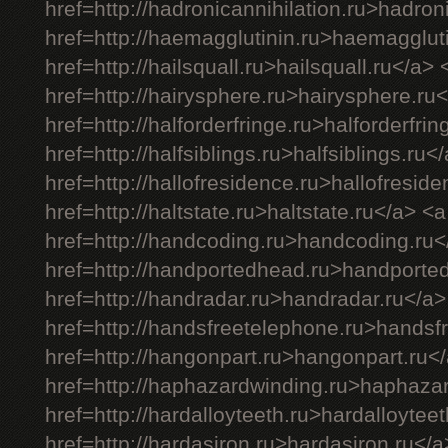
href=http://hadronicannihilation.ru>hadron
href=http://haemagglutinin.ru>haemagglut
href=http://hailsquall.ru>hailsquall.ru</a> 
href=http://hairysphere.ru>hairysphere.ru
href=http://halforderfringe.ru>halforderfri
href=http://halfsiblings.ru>halfsiblings.ru<
href=http://hallofresidence.ru>hallofresid
href=http://haltstate.ru>haltstate.ru</a> <a
href=http://handcoding.ru>handcoding.ru<
href=http://handportedhead.ru>handporte
href=http://handradar.ru>handradar.ru</a>
href=http://handsfreetelephone.ru>handsf
href=http://hangonpart.ru>hangonpart.ru<
href=http://haphazardwinding.ru>haphaza
href=http://hardalloyteeth.ru>hardalloytee
href=http://hardasiron.ru>hardasiron.ru</a