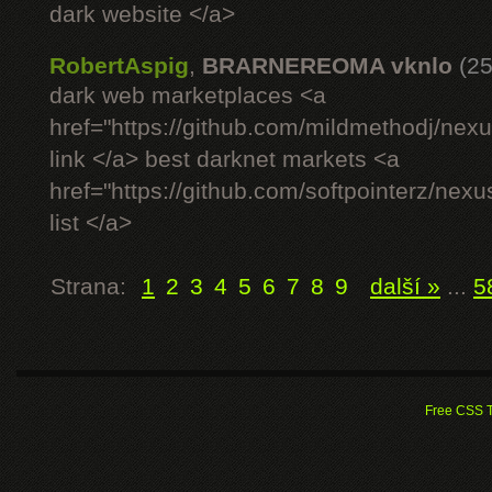
dark website </a>
RobertAspig
,
BRARNEREOMA vknlo
(25
dark web marketplaces <a
href="https://github.com/mildmethodj/nex
link </a> best darknet markets <a
href="https://github.com/softpointerz/nex
list </a>
Strana:
1
2
3
4
5
6
7
8
9
další »
...
5
Free CSS 