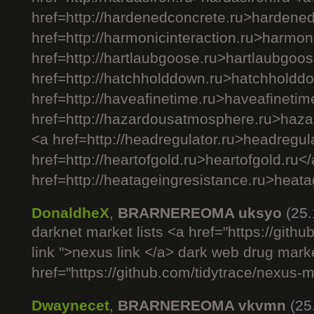
href=http://hardenedconcrete.ru>hardene
href=http://harmonicinteraction.ru>harmon
href=http://hartlaubgoose.ru>hartlaubgoos
href=http://hatchholddown.ru>hatchholdd
href=http://haveafinetime.ru>haveafinetim
href=http://hazardousatmosphere.ru>haz
<a href=http://headregulator.ru>headregul
href=http://heartofgold.ru>heartofgold.ru<
href=http://heatageingresistance.ru>heata
DonaldheX
,
BRARNEREOMA uksyo
(25
darknet market lists <a href="https://git
link ">nexus link </a> dark web drug mark
href="https://github.com/tidytrace/nexus-
Dwaynecet
,
BRARNEREOMA vkvmn
(25