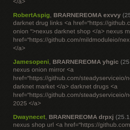
</a>
RobertAspig
,
BRARNEREOMA exvvy
(2
darknet drug links <a href="https://githu
onion ">nexus darknet shop </a> nexus ma
href="https://github.com/mildmoduleio/ne
</a>
Jamesopeni
,
BRARNEREOMA yhgic
(25
nexus onion mirror <a
href="https://github.com/steadyserviceio
darknet market </a> darknet drugs <a
href="https://github.com/steadyserviceio
2025 </a>
Dwaynecet
,
BRARNEREOMA drpxj
(25.1
nexus shop url <a href="https://github.com