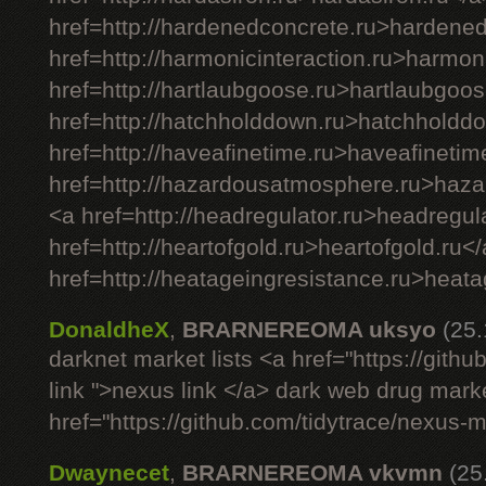
href=http://hardenedconcrete.ru>hardene
href=http://harmonicinteraction.ru>harmon
href=http://hartlaubgoose.ru>hartlaubgoos
href=http://hatchholddown.ru>hatchholdd
href=http://haveafinetime.ru>haveafinetim
href=http://hazardousatmosphere.ru>haz
<a href=http://headregulator.ru>headregul
href=http://heartofgold.ru>heartofgold.ru<
href=http://heatageingresistance.ru>heata
DonaldheX
,
BRARNEREOMA uksyo
(25
darknet market lists <a href="https://git
link ">nexus link </a> dark web drug mark
href="https://github.com/tidytrace/nexus-
Dwaynecet
,
BRARNEREOMA vkvmn
(25