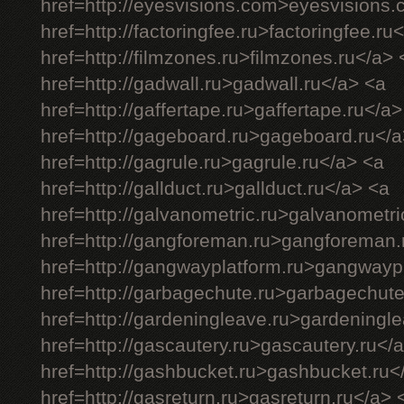
href=http://eyesvisions.com>eyesvisions
href=http://factoringfee.ru>factoringfee.ru
href=http://filmzones.ru>filmzones.ru</a> 
href=http://gadwall.ru>gadwall.ru</a> <a
href=http://gaffertape.ru>gaffertape.ru</a>
href=http://gageboard.ru>gageboard.ru</a
href=http://gagrule.ru>gagrule.ru</a> <a
href=http://gallduct.ru>gallduct.ru</a> <a
href=http://galvanometric.ru>galvanometri
href=http://gangforeman.ru>gangforeman.
href=http://gangwayplatform.ru>gangwayp
href=http://garbagechute.ru>garbagechute
href=http://gardeningleave.ru>gardeningl
href=http://gascautery.ru>gascautery.ru</
href=http://gashbucket.ru>gashbucket.ru<
href=http://gasreturn.ru>gasreturn.ru</a> 