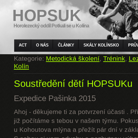
HOPSUK
Horolezecký oddíl Potkali se u Kolína
ACT
O NÁS
ČLÁNKY
SKÁLY KOLÍNSKO
PRŮ
Kategorie:
Metodická školení
,
Trénink
,
Le
Kolín
Soustředění dětí HOPSUKu
Expedice Pašinka 2015
Ahoj - děkujeme ti za potvrzení účasti . P
již počítáme s tebou v našem týmu. Pokus
u Kohoutova mlýna a přežít pár dní v zák