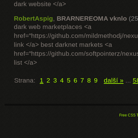
dark website </a>
RobertAspig
,
BRARNEREOMA vknlo
(25
dark web marketplaces <a
href="https://github.com/mildmethodj/nex
link </a> best darknet markets <a
href="https://github.com/softpointerz/nex
list </a>
Strana:
1
2
3
4
5
6
7
8
9
další »
...
5
Free CSS 