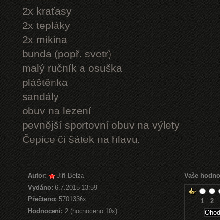
2x kraťasy
2x tepláky
2x mikina
bunda (popř. svetr)
malý ručník a osuška
pláštěnka
sandály
obuv na lezení
pevnější sportovní obuv na výlety
Čepice či šátek na hlavu.
Autor:
Jiří Belza
Vaše hodno
Vydáno:
6.7.2015 13:59
Přečteno:
5701336x
1
2
Hodnocení:
2 (hodnoceno 10x)