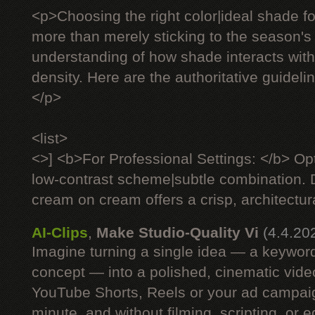
<p>Choosing the right color|ideal shade fo
more than merely sticking to the season's 
understanding of how shade interacts with 
density. Here are the authoritative guideli
</p>
<list>
<>] <b>For Professional Settings: </b> Op
low-contrast scheme|subtle combination. D
cream on cream offers a crisp, architectural
AI-Clips
,
Make Studio-Quality Vi
(4.4.20
Imagine turning a single idea — a keyword
concept — into a polished, cinematic vide
YouTube Shorts, Reels or your ad campaig
minute, and without filming, scripting, or e