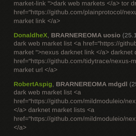
market-link ">dark web markets </a> tor 
href="https://github.com/plainprotocol/nex
market link </a>
DonaldheX
,
BRARNEREOMA uosio
(25.
dark web market list <a href="https://gith
market ">nexus darknet link </a> darknet
href="https://github.com/tidytrace/nexus-
market url </a>
RobertAspig
,
BRARNEREOMA mdgdl
(2
dark web market list <a
href="https://github.com/mildmoduleio/nex
</a> darknet market lists <a
href="https://github.com/mildmoduleio/nex
</a>