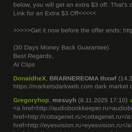
below, you will get an extra $3 off. That's
Link for an Extra $3 Off<<<<<
>>>>>Get it now before the offer ends: http
(30 Days Money Back Guarantee)
Best Regards,
AI Clips
DonaldheX
,
BRARNEREOMA thxwf
(14.
https://marketsdarkweb.com dark market 
Gregoryhop
,
mesuyh
(8.11.2025 17:10)
<a href=http://audiobookkeeper.ru>audio
href=http://cottagenet.ru>cottagenet.ru</a
href=http://eyesvision.ru>eyesvision.ru</a