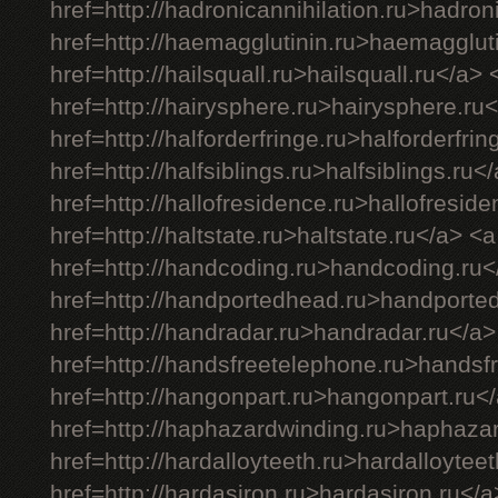
href=http://hadronicannihilation.ru>hadron
href=http://haemagglutinin.ru>haemagglut
href=http://hailsquall.ru>hailsquall.ru</a> 
href=http://hairysphere.ru>hairysphere.ru
href=http://halforderfringe.ru>halforderfri
href=http://halfsiblings.ru>halfsiblings.ru<
href=http://hallofresidence.ru>hallofresid
href=http://haltstate.ru>haltstate.ru</a> <a
href=http://handcoding.ru>handcoding.ru<
href=http://handportedhead.ru>handporte
href=http://handradar.ru>handradar.ru</a>
href=http://handsfreetelephone.ru>handsf
href=http://hangonpart.ru>hangonpart.ru<
href=http://haphazardwinding.ru>haphaza
href=http://hardalloyteeth.ru>hardalloytee
href=http://hardasiron.ru>hardasiron.ru</a