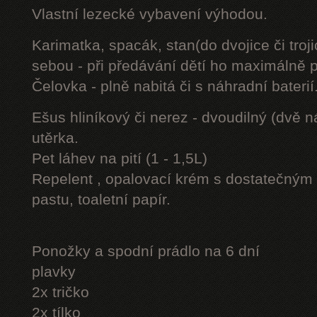
Vlastní lezecké vybavení výhodou.
Karimatka, spacák, stan(do dvojice či troji
sebou - při předávání dětí ho maximálně 
Čelovka - plně nabitá či s náhradní baterií
Ešus hliníkový či nerez - dvoudilný (dvě n
utěrka.
Pet láhev na pití (1 - 1,5L)
Repelent , opalovací krém s dostatečným 
pastu, toaletní papír.
Ponožky a spodní prádlo na 6 dní
plavky
2x tričko
2x tílko