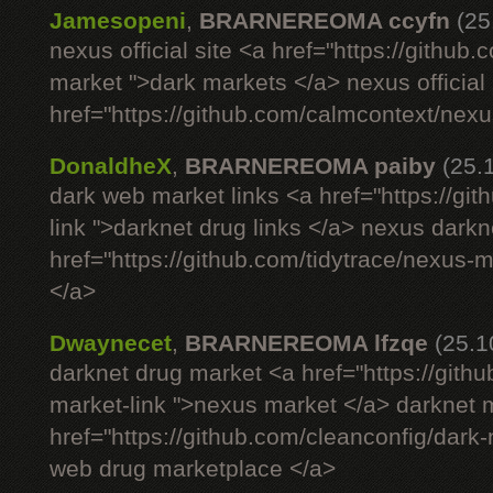
Jamesopeni
,
BRARNEREOMA ccyfn
(25
nexus official site <a href="https://github
market ">dark markets </a> nexus official 
href="https://github.com/calmcontext/nexu
DonaldheX
,
BRARNEREOMA paiby
(25.
dark web market links <a href="https://g
link ">darknet drug links </a> nexus darkn
href="https://github.com/tidytrace/nexus-
</a>
Dwaynecet
,
BRARNEREOMA lfzqe
(25.1
darknet drug market <a href="https://gith
market-link ">nexus market </a> darknet m
href="https://github.com/cleanconfig/dar
web drug marketplace </a>