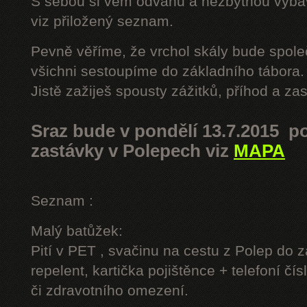
S sebou si vem odvahu a nezbytnou výbavu
viz přiložený seznam.
Pevně věříme, že vrchol skály bude spole
všichni sestoupíme do základního tábora.
Jistě zažiješ spousty zážitků, příhod a z
Sraz bude v pondělí 13.7.2015 po
zastávky v Polepech viz
MAPA
Seznam :
Malý batůžek:
Pití v PET , svačinu na cestu z Polep do 
repelent, kartička pojištěnce + telefoní čís
či zdravotního omezení.