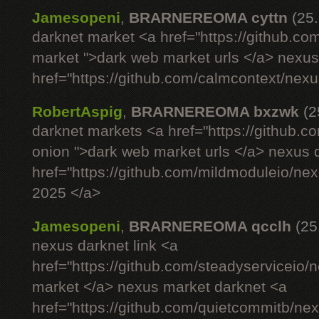
Jamesopeni
,
BRARNEREOMA cyttn
(25
darknet market <a href="https://github.co
market ">dark web market urls </a> nexus si
href="https://github.com/calmcontext/nex
RobertAspig
,
BRARNEREOMA bxzwk
(2
darknet markets <a href="https://github.c
onion ">dark web market urls </a> nexus 
href="https://github.com/mildmoduleio/ne
2025 </a>
Jamesopeni
,
BRARNEREOMA qcclh
(25
nexus darknet link <a
href="https://github.com/steadyserviceio
market </a> nexus market darknet <a
href="https://github.com/quietcommitb/nex