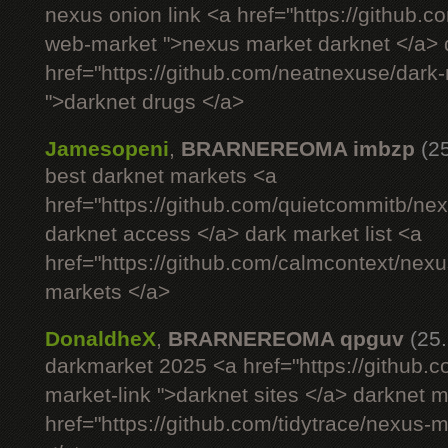
nexus onion link <a href="https://github.
web-market ">nexus market darknet </a> d
href="https://github.com/neatnexuse/dar
">darknet drugs </a>
Jamesopeni
,
BRARNEREOMA imbzp
(2
best darknet markets <a
href="https://github.com/quietcommitb/nex
darknet access </a> dark market list <a
href="https://github.com/calmcontext/nex
markets </a>
DonaldheX
,
BRARNEREOMA qpguv
(25
darkmarket 2025 <a href="https://github.
market-link ">darknet sites </a> darknet 
href="https://github.com/tidytrace/nexus-