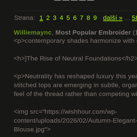
Strana:
1
2
3
4
5
6
7
8
9
další »
...
5
Williemaync
,
Most Popular Embroider
(
<p>contemporary shades harmonize with c
<h>]The Rise of Neutral Foundations</h2
<p>Neutrality has reshaped luxury this ye
stitched tops are emerging in subtle, organ
feel of the thread rather than competing wit
<img src="https://wishhour.com/wp-
content/uploads/2026/02/Autumn-Elegant
Blouse.jpg">