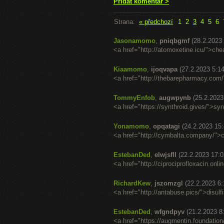
Přidat komentář >
Strana:
« předchozí
1
2
3
4
5
6
Jasonamomo
,
pniqbgmf
(28.2.2023 
<a href="http://atomoxetine.icu/">che
Kiaamomo
,
ijoqvapa
(27.2.2023 5:14
<a href="http://thebarepharmacy.com
TommyEnfob
,
augwpynb
(25.2.2023
<a href="https://synthroid.gives/">syn
Yonamomo
,
opqatagi
(24.2.2023 15:
<a href="http://cymbalta.company/">
EstebanDed
,
elwjsfll
(22.2.2023 17:0
<a href="http://ciprociprofloxacin.onl
RichardKew
,
jszomzgl
(22.2.2023 6:
<a href="http://antabuse.pics/">disul
EstebanDed
,
wfgndpyv
(21.2.2023 8
<a href="https://augmentin.foundatio