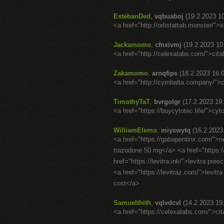
EstebanDed
,
vqbuaboj
(19.2.2023 1
<a href="http://orlistattab.monster/">
Jackamomo
,
cfnxivmj
(19.2.2023 10
<a href="http://celexatabs.com/">cit
Zakamomo
,
arnqfips
(18.2.2023 16:
<a href="http://cymbalta.company/">c
TimothyTaT
,
bvrgolgr
(17.2.2023 19
<a href="https://buycytotec.life/">cy
WilliamElemo
,
miyswytq
(16.2.2023
<a href="https://gabapentinx.com/">n
trazodone 50 mg</a> <a href="https:
href="https://levitra.ink/">levitra pr
<a href="https://levitraz.com/">levitr
cost</a>
Samuelthith
,
vqlvdcvl
(14.2.2023 19
<a href="https://celexatabs.com/">ci