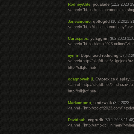
RodneyAlite
,
pcualade
(12.2.2023 19
<a href="https://citalopramcelexa.sho
Janeamomo
,
qbttogdd
(10.2.2023 2
<a href="http://finpecia.company/">w
Curtisjaips
,
ycfsggmn
(9.2.2023 11:
<a href="https://lasix2023.online/">f
eyiilir
,
Upper acid-reducing...
(8.2.2
<a href=http://slkjfdf.net/>Ugejoq</a>
http://slkjfdf.net/
odagnowehiji
,
Cytotoxics displayi..
<a href=http://slkjfdf.net/>Indhazu</a
http://slkjfdf.net/
Markamomo
,
txndzwxik
(3.2.2023 2
<a href="http://zoloft2023.com/">zolo
Davidbuh
,
eegrurlk
(30.1.2023 11:48
<a href="http://amoxicillin.men/">whe