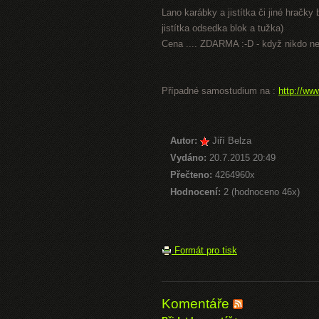
Lano karábky a jistítka či jiné hračky
jistítka odsedka blok a tužka)
Cena .... ZDARMA :-D - když nikdo ne
Případné samostudium na :
http://ww
Autor:
Jiří Belza
Vydáno:
20.7.2015 20:49
Přečteno:
4264960x
Hodnocení:
2 (hodnoceno 46x)
Formát pro tisk
Komentáře