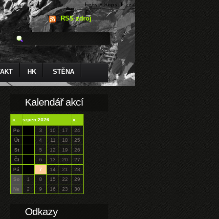
RSS zdroj
AKT
HK
STĚNA
Kalendář akcí
«
srpen 2026
»
Po
3
10
17
24
Út
4
11
18
25
St
5
12
19
26
Čt
6
13
20
27
Pá
7
14
21
28
So
1
8
15
22
29
Ne
2
9
16
23
30
Odkazy