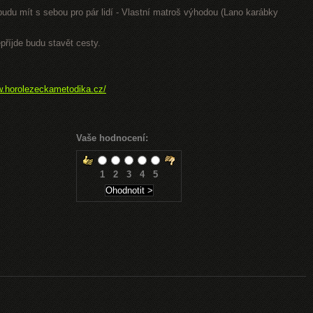
 budu mít s sebou pro pár lidí - Vlastní matroš výhodou (Lano karábky
příjde budu stavět cesty.
w.horolezeckametodika.cz/
Vaše hodnocení:
1
2
3
4
5