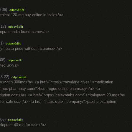
0:36)
odpovědět
xenical 120 mg buy online in india</a>
:17)
odpovědět
alopram india brand name</a>
01)
odpovědět
ymbalta price without insurance</a>
:08)
odpovědět
totec uk</a>
 3:22)
odpovědět
eurontin 300mg</a> <a href="https://trazodone.gives/">medication
//mex-pharmacy.com/">best rogue online pharmacy</a> <a
escription cost</a> <a href="https://celexatabs.com/">citalopram 20 mg</a>
a for sale usa</a> <a href="https://paxil.company/">paxil prescription
:06)
odpovědět
talopram 40 mg for sale</a>