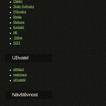
Články
Skály Kolínsko
Průvodce
Media
Diskuse
Kontakt
HK
Stěna
EDIT
Uživatel
přihlásit
registrace
uživatelé
Návštěvnost