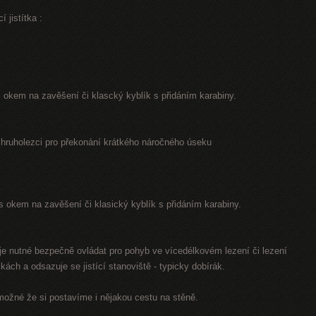
 jistítka :
. s okem na zavěšení či klascký kyblík s přidáním karabiny.
 hruholezci pro překonání krátkého náročného úseku
.. s okem na zavěšení či klasický kyblík s přidáním karabiny.
o je nutné bezpečně ovládat pro pohyb ve vícedélkovém lezení či lezení
kách a odsazuje se jistící stanoviště - typicky dobírák.
možné že si postavíme i nějakou cestu na stěně.