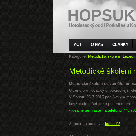
HOPSUK
Horolezecký oddíl Potkali se u Ko
ACT
O NÁS
ČLÁNKY
Kategorie:
Metodická školení
,
Lezeck
Metodické školení 
Metodické školení se zaměřením na
Určeno pro nováčky či pokročiléjší kteří
V Sobotu 25.7.2015 pod Novým mostem
když bude pršet jsme pod mostem
- ideálně se hlaste na telefonu 776 78
Aktuální situace viz
kalendář