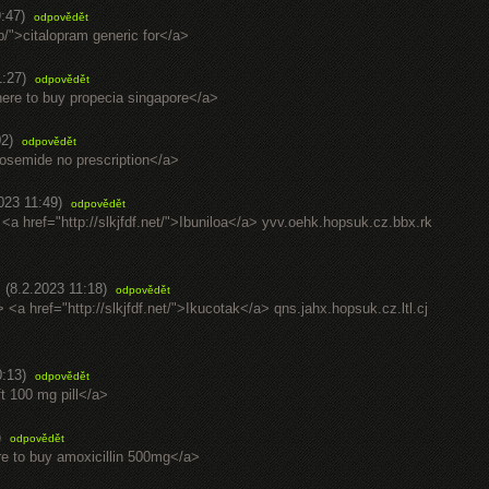
:47)
odpovědět
p/">citalopram generic for</a>
1:27)
odpovědět
here to buy propecia singapore</a>
02)
odpovědět
urosemide no prescription</a>
023 11:49)
odpovědět
 <a href="http://slkjfdf.net/">Ibuniloa</a> yvv.oehk.hopsuk.cz.bbx.rk
.
(8.2.2023 11:18)
odpovědět
> <a href="http://slkjfdf.net/">Ikucotak</a> qns.jahx.hopsuk.cz.ltl.cj
0:13)
odpovědět
ft 100 mg pill</a>
)
odpovědět
re to buy amoxicillin 500mg</a>