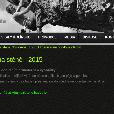
lína
SKÁLY KOLÍNSKO
PRŮVODCE
MEDIA
DISKUSE
KONT
á stěna Nový most Kolín
,
Organizačně oddílové články
na stěně - 2015
 dobíráním druholezce a výcedélky.
 si to chtějí oživit či se něco naučit - či jen přijít a podebatit.
 u stěny - čas bude upřesněn, ale dopoledne nebude takový pařák a
1 443 ať vím kolik toho bude :-D