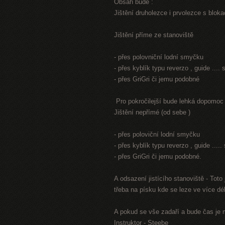
Obsah bude :
Jištění druholezce i prvolezce s blokací
Jištění příme ze stanoviště
- přes polovniční lodní smyčku
- přes kyblík typu reverzo , guide ...
- přes GriGri či jemu podobné
Pro pokročilejší bude lehká dopomoc
Jištění nepřímé (od sebe )
- přes poloviční lodní smyčku
- přes kyblík typu reverzo , guide ...
- přes GriGri či jemu podobné.
A odsazení jistícího stanoviště - Tot
třeba na písku kde se leze ve více dél
A pokud se vše zadaří a bude čas je 
Instruktor - Steebe