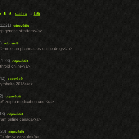
7
8
9
další »
...
196
11:21)
odpovědět
ap generic strattera</a>
)
odpovědět
/">mexican pharmacies online drugs</a>
 1:23)
odpovědět
throid online</a>
42)
odpovědět
cymbalta 2018</a>
2)
odpovědět
ine/">cipro medication cost</a>
18)
odpovědět
firam online canada</a>
:28)
odpovědět
n/">trimox capsule</a>