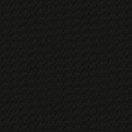
com%2F">BLACKPORNPHOTOS.COM</a>