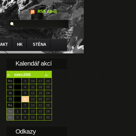
RSS zdroj
AKT
HK
STĚNA
Kalendář akcí
«
srpen 2026
»
Po
3
10
17
24
Út
4
11
18
25
St
5
12
19
26
Čt
6
13
20
27
Pá
7
14
21
28
So
1
8
15
22
29
Ne
2
9
16
23
30
Odkazy