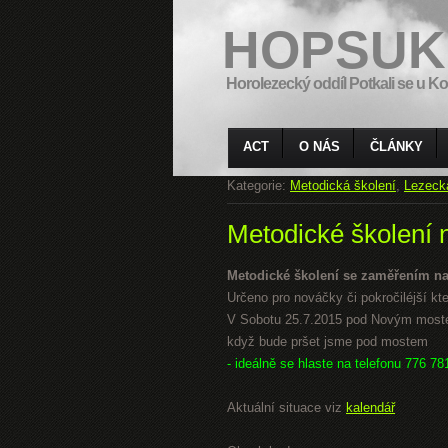
HOPSUK
Horolezecký oddíl Potkali se u Ko
ACT
O NÁS
ČLÁNKY
Kategorie:
Metodická školení
,
Lezeck
Metodické školení 
Metodické školení se zaměřením na
Určeno pro nováčky či pokročiléjší kteří
V Sobotu 25.7.2015 pod Novým mostem
když bude pršet jsme pod mostem
- ideálně se hlaste na telefonu 776 78
Aktuální situace viz
kalendář