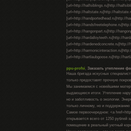
[url=http://halfsiblings.ru]http://halfsib
[url=http://haltstate.ru]http://haltstate
[url=http://handportedhead.ru]http://han
[url=http://handsfreetelephone.ru]http:
[url=http://hangonpart.ru]http://hangonp
[url=http://hardalloyteeth.ru]http://harda
[url=http://hardenedconcrete.ru]http://
[url=http://harmonicinteraction.ru]http:
[url=http://hartlaubgoose.ru]http://hartl
ppu-profsi
,
Заказать утепление фа
Наша бригада искусных специалист
только предоставят прочную покров
Мы занимаемся с новейшими матери
выдающиеся итоги. Утепление наруж
но и заботливость о экологии. Эн
только личному, но и поддержанию
Самое первоочередное: <a href=http
открывается всего от 1250 рублей 
помещение в реальный уютный кор