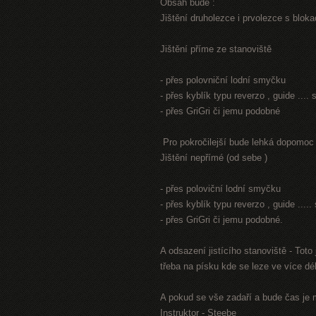
Obsah bude :
Jištění druholezce i prvolezce s blokací
Jištění příme ze stanoviště
- přes polovniční lodní smyčku
- přes kyblík typu reverzo , guide ...
- přes GriGri či jemu podobné
Pro pokročilejší bude lehká dopomoc
Jištění nepřímé (od sebe )
- přes poloviční lodní smyčku
- přes kyblík typu reverzo , guide ...
- přes GriGri či jemu podobné.
A odsazení jistícího stanoviště - Tot
třeba na písku kde se leze ve více dél
A pokud se vše zadaří a bude čas je 
Instruktor - Steebe