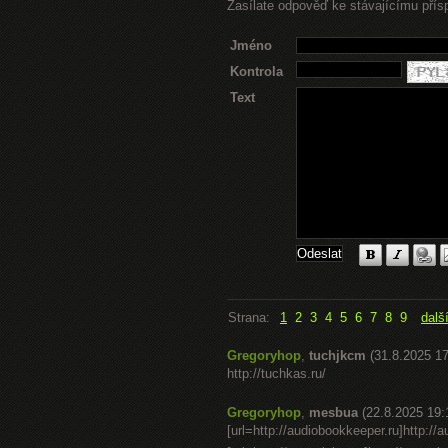
Zasílate odpověď ke stávajícímu přís
Jméno
Kontrola
Text
Strana:
1
2
3
4
5
6
7
8
9
dalš
Gregoryhop
,
tuchjkcm
(31.8.2025 17
http://tuchkas.ru/
Gregoryhop
,
mesbua
(22.8.2025 19:
[url=http://audiobookkeeper.ru]http://au