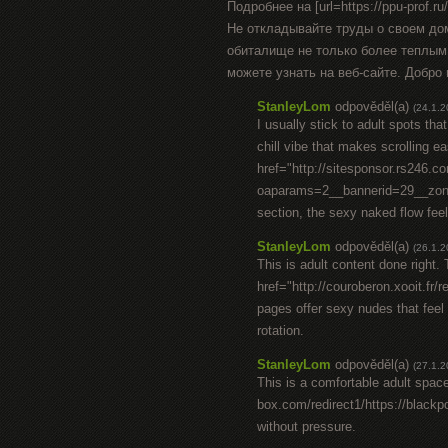
Подробнее на [url=https://ppu-prof.ru/]h
Не откладывайте труды о своем до
обиталище не только более теплым
можете узнать на веб-сайте. Добро
StanleyLom
odpověděl(a)
(24.1.2
I usually stick to adult spots tha
chill vibe that makes scrolling e
href="http://sitesponsor.rs246.
oaparams=2__bannerid=29__z
section, the sexy naked flow feel
StanleyLom
odpověděl(a)
(26.1.2
This is adult content done right.
href="http://couroberon.xooit.fr
pages offer sexy nudes that feel 
rotation.
StanleyLom
odpověděl(a)
(27.1.2
This is a comfortable adult spac
box.com/redirect1/https://black
without pressure.