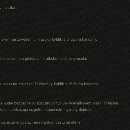
 jistítka :
. s okem na zavěšení či klascký kyblík s přidáním karabiny.
 hruholezci pro překonání krátkého náročného úseku
.. s okem na zavěšení či klasický kyblík s přidáním karabiny.
o je nutné bezpečně ovládat pro pohyb ve vícedélkovém lezení či lezení
kách a odsazuje se jistící stanoviště - typicky dobírák.
možné že si postavíme i nějakou cestu na stěně.