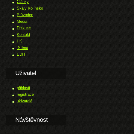
Články
Skály Kolínsko
Průvodce
Media
Diskuse
Kontakt
HK
Stěna
EDIT
Uživatel
přihlásit
registrace
uživatelé
Návštěvnost