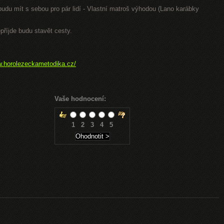
 budu mít s sebou pro pár lidí - Vlastní matroš výhodou (Lano karábky
příjde budu stavět cesty.
w.horolezeckametodika.cz/
Vaše hodnocení:
1
2
3
4
5