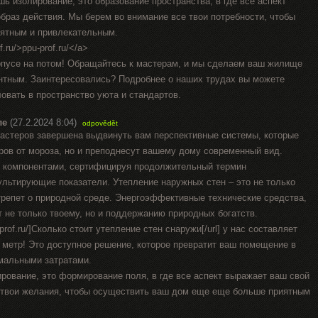
ь изолирование, это образование пространства, в где все аспект
браз действия. Мы берем во внимание все твои потребности, чтобы
иятным и привлекательным.
.ru/>ppu-prof.ru/</a>
рпусе на потом! Обращайтесь к мастерам, и мы сделаем ваш жилище
антным. Заинтересовались? Подробнее о наших трудах вы можете
ловать в пространство уюта и стандартов.
ле
(27.2.2024 8:04)
odpovědět
стеров завершена выдвинуть вам перспективные системы, которые
ров от мороза, но и преподнесут вашему дому современный вид.
 компонентами, сертифицируя продолжительный термин
ультирующие показатели. Утепление наружных стен – это не только
 трепет о природной среде. Энергоэффективные технические средства,
 не только твоему, но и поддержанию природных богатств.
-prof.ru/]Сколько стоит утепление стен снаружи[/url] у нас составляет
й метр! Это доступное решение, которое превратит ваш помещение в
мальными затратами.
ирование, это формирование поля, в где все аспект выражает ваш свой
 твои желания, чтобы осуществить ваш дом еще еще больше приятным