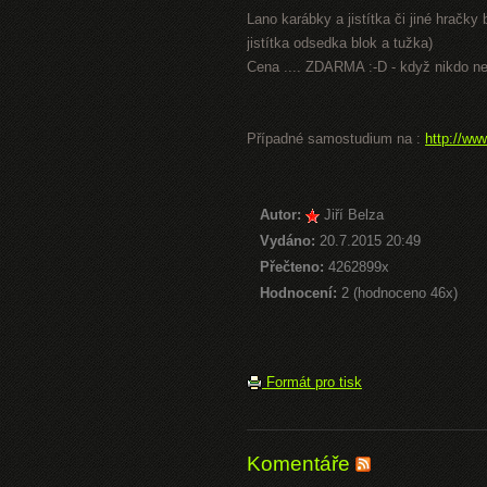
Lano karábky a jistítka či jiné hračky
jistítka odsedka blok a tužka)
Cena .... ZDARMA :-D - když nikdo ne
Případné samostudium na :
http://ww
Autor:
Jiří Belza
Vydáno:
20.7.2015 20:49
Přečteno:
4262899x
Hodnocení:
2 (hodnoceno 46x)
Formát pro tisk
Komentáře