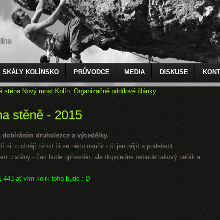
lína
SKÁLY KOLÍNSKO
PRŮVODCE
MEDIA
DISKUSE
KONT
á stěna Nový most Kolín
,
Organizačně oddílové články
na stěně - 2015
 dobíráním druholezce a výcedélky.
 si to chtějí oživit či se něco naučit - či jen přijít a podebatit.
 u stěny - čas bude upřesněn, ale dopoledne nebude takový pařák a
1 443 ať vím kolik toho bude :-D