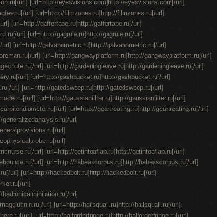
ion.ru[/url] [url=http://eyesvisions.com]http://eyesvisions.com[/url]
ngfee.ru[/url] [url=http://filmzones.ru]http://filmzones.ru[/url]
url] [url=http://gaffertape.ru]http://gaffertape.ru[/url]
.ru[/url] [url=http://gagrule.ru]http://gagrule.ru[/url]
u[/url] [url=http://galvanometric.ru]http://galvanometric.ru[/url]
oreman.ru[/url] [url=http://gangwayplatform.ru]http://gangwayplatform.ru[/url]
gechute.ru[/url] [url=http://gardeningleave.ru]http://gardeningleave.ru[/url]
ery.ru[/url] [url=http://gashbucket.ru]http://gashbucket.ru[/url]
n.ru[/url] [url=http://gatedsweep.ru]http://gatedsweep.ru[/url]
el.ru[/url] [url=http://gaussianfilter.ru]http://gaussianfilter.ru[/url]
earpitchdiameter.ru[/url] [url=http://geartreating.ru]http://geartreating.ru[/url]
//generalizedanalysis.ru[/url]
generalprovisions.ru[/url]
geophysicalprobe.ru[/url]
tricnurse.ru[/url] [url=http://getintoaflap.ru]http://getintoaflap.ru[/url]
hebounce.ru[/url] [url=http://habeascorpus.ru]http://habeascorpus.ru[/url]
.ru[/url] [url=http://hackedbolt.ru]http://hackedbolt.ru[/url]
ker.ru[/url]
//hadronicannihilation.ru[/url]
gglutinin.ru[/url] [url=http://hailsquall.ru]http://hailsquall.ru[/url]
ere.ru[/url] [url=http://halforderfringe.ru]http://halforderfringe.ru[/url]