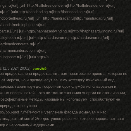
lings.ru[/url] [url=http://hallofresidence.ru]http://hallofresidence.ru[/url]
.ru[/url] [url=http://handcoding.ru]http://handcoding.ru[/url]
dportedhead.ru[/url] [url=http://handradar.ru]http://handradar.ru[/url]
//handsfreetelephone.ru[/url]
art.ru[/url] [url=http://haphazardwinding.ru]http://haphazardwinding.ru[/url]
lloyteeth.ru[/url] [url=http://hardasiron.ru]http://hardasiron.ru[/url]
hardenedconcrete.ru[/url]
//harmonicinteraction.ru[/url]
aubgoose.ru[/url] [url=http://h...
с
(1.3.2024 20:02)
odpovědět
ов предоставлена предоставлять вам новаторские приемы, которые не
 от мороза, но и преподнесут вашему коттеджу изысканный вид.
алами, гарантируя долгосрочный срок службы использования и
ных поверхностей – это не только экономия энергии на отапливании,
ергоэффективные методы, каковые мы используем, способствуют не
 природных ресурсов.
s://ppu-prof.ru/>Ремонт и утепление фасада дома</a> у нас
за квадратный метр! Это доступное решение, которое переделает ваш
нер с небольшими издержками.