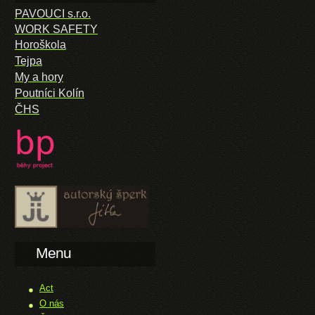
PAVOUCI s.r.o.
WORK SAFETY
Horoškola
Tejpa
My a hory
Poutníci Kolín
ČHS
Menu
Act
O nás