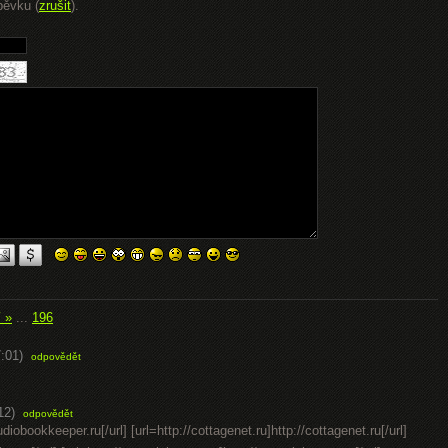
pěvku (
zrušit
).
í »
...
196
:01)
odpovědět
12)
odpovědět
diobookkeeper.ru[/url] [url=http://cottagenet.ru]http://cottagenet.ru[/url]