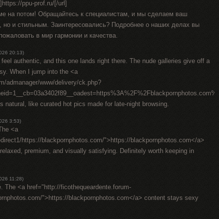
ttps://ppu-prof.ru/[/url]
ме на потом! Обращайтесь к специалистам, и мы сделаем ваш
, но и стильным. Заинтересовались? Подробнее о наших делах вы
 пожаловать в мир гармонии и качества.
026 20:13)
t feel authentic, and this one lands right there. The nude galleries give off a
asy. When I jump into the <a
com/admanager/www/delivery/ck.php?
oneid=1__cb=03a3402f89__oadest=https%3A%2F%2Fblackpornphotos.
s natural, like curated hot pics made for late-night browsing.
026 3:53)
 The <a
/redirect1/https://blackpornphotos.com/">https://blackpornphotos.com</a>
relaxed, premium, and visually satisfying. Definitely worth keeping in
026 11:28)
e. The <a href="http://ficothequeardente.forum-
pornphotos.com/">https://blackpornphotos.com</a> content stays sexy