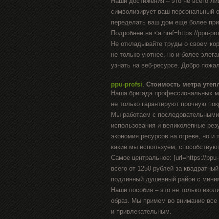
Наши достижения – это не всего лиш
символизирует ваш персональный о
переделать ваш дом еще более пр
Подробнее на <a href=https://ppu-prof
Не откладывайте труды о своем ко
не только уютнее, но и более элег
узнать на веб-ресурсе. Добро пожа
ppu-profsi
,
Стоимость метра утеп
Наша бригада профессиональных ма
не только гарантируют прочную пок
Мы работаем с последовательными
использования и великолепные рез
экономия ресурсов на огреве, но и
какие мы используем, способствуют
Самое центральное: [url=https://ppu
всего от 1250 рублей за квадратны
подлинный душевный район с мини
Наши пособия – это не только изол
образ. Мы примем во внимание все
и привлекательным.