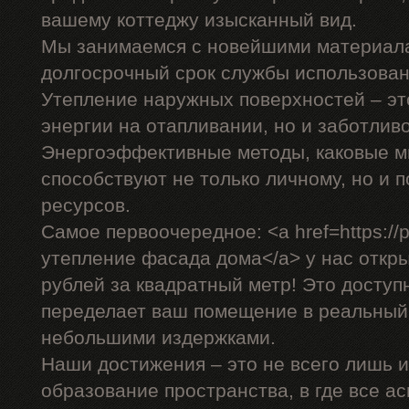
вашему коттеджу изысканный вид.
Мы занимаемся с новейшими материала
долгосрочный срок службы использован
Утепление наружных поверхностей – эт
энергии на отапливании, но и заботливо
Энергоэффективные методы, каковые м
способствуют не только личному, но и
ресурсов.
Самое первоочередное: <a href=https://p
утепление фасада дома</a> у нас откры
рублей за квадратный метр! Это доступ
переделает ваш помещение в реальный
небольшими издержками.
Наши достижения – это не всего лишь и
образование пространства, в где все а