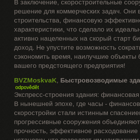
В заключение, скоростроительные соор
решение для коммерческих задач. Они 
строительства, финансовую эффективн
характеристики, что сделало их идеал
активно нацеленных на скорый старт би
доход. Не упустите возможность сократ
сэкономить время, наилучшие объекты 
вашего предстоящего предприятия!
BVZMoskvaK
,
Быстровозводимые зд
odpovědět
Экспресс-строения здания: финансовая 
В нынешней эпохе, где часы - финансо
скоростройки стали истинным спасение
прогрессивные сооружения объединяют
прочность, эффективное расходование