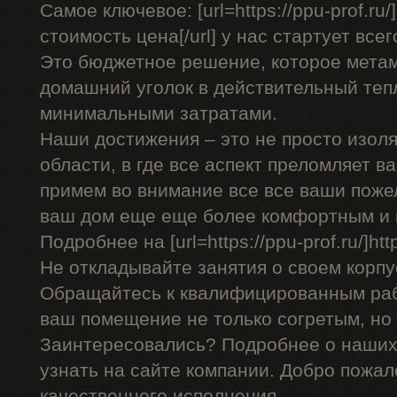
Самое ключевое: [url=https://ppu-prof.r
стоимость цена[/url] у нас стартует всег
Это бюджетное решение, которое мета
домашний уголок в действительный теп
минимальными затратами.
Наши достижения – это не просто изоля
области, в где все аспект преломляет 
примем во внимание все все ваши поже
ваш дом еще еще более комфортным и 
Подробнее на [url=https://ppu-prof.ru/]http
Не откладывайте занятия о своем корпу
Обращайтесь к квалифицированным раб
ваш помещение не только согретым, но
Заинтересовались? Подробнее о наших
узнать на сайте компании. Добро пожал
качественного исполнения.