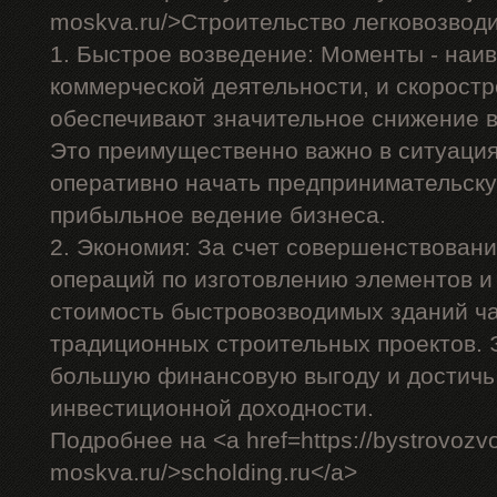
moskva.ru/>Строительство легковозвод
1. Быстрое возведение: Моменты - наи
коммерческой деятельности, и скорост
обеспечивают значительное снижение в
Это преимущественно важно в ситуация
оперативно начать предпринимательску
прибыльное ведение бизнеса.
2. Экономия: За счет совершенствован
операций по изготовлению элементов и
стоимость быстровозводимых зданий ча
традиционных строительных проектов. 
большую финансовую выгоду и достичь
инвестиционной доходности.
Подробнее на <a href=https://bystrovozv
moskva.ru/>scholding.ru</a>