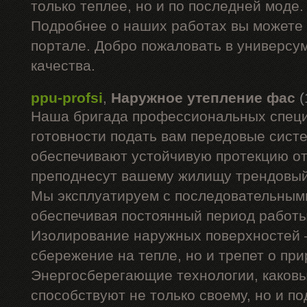
только теплее, но и по последней моде
Подробнее о наших работах вы можете 
портале. Добро пожаловать в универсум
качества.
ppu-profsi
,
Наружное утепление фас
(
Наша бригада профессиональных специ
готовности подать вам передовые систе
обеспечивают устойчивую протекцию от
преподнесут вашему жилищу трендовый
Мы эксплуатируем с последовательным
обеспечивая постоянный период работы
Изолирование наружных поверхностей –
сбережение на тепле, но и трепет о пр
Энергосберегающие технологии, каков
способствуют не только своему, но и 