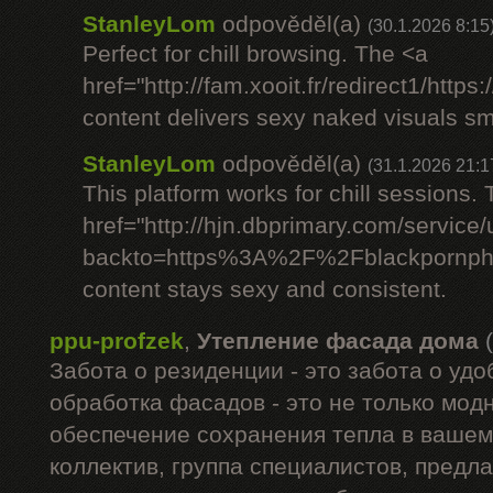
StanleyLom
odpověděl(a)
(30.1.2026 8:15
Perfect for chill browsing. The <a
href="http://fam.xooit.fr/redirect1/htt
content delivers sexy naked visuals sm
StanleyLom
odpověděl(a)
(31.1.2026 21:1
This platform works for chill sessions.
href="http://hjn.dbprimary.com/service/
backto=https%3A%2F%2Fblackpornph
content stays sexy and consistent.
ppu-profzek
,
Утепление фасада дома
Забота о резиденции - это забота о удо
обработка фасадов - это не только модн
обеспечение сохранения тепла в вашем
коллектив, группа специалистов, предл