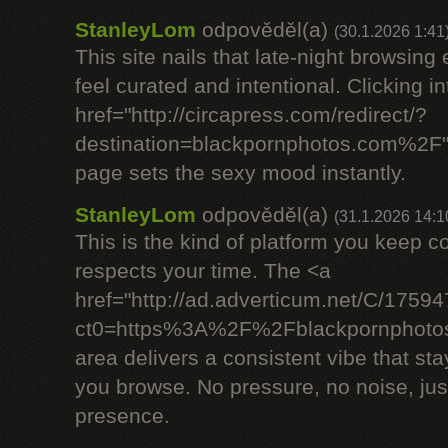
StanleyLom
odpověděl(a)
(30.1.2026 1:41
This site nails that late-night browsin
feel curated and intentional. Clicking i
href="http://circapress.com/redirect/?
destination=blackpornphotos.com%2F"
page sets the sexy mood instantly.
StanleyLom
odpověděl(a)
(31.1.2026 14:1
This is the kind of platform you keep 
respects your time. The <a
href="http://ad.adverticum.net/C/175
ct0=https%3A%2F%2Fblackpornphotos
area delivers a consistent vibe that st
you browse. No pressure, no noise, jus
presence.