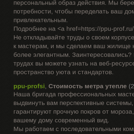
персональный образ действия. Мы бере
потребности, чтобы переделать ваш до
привлекательным.
Подробнее на <a href=https://ppu-prof.ru/
Не откладывайте труды о своем корпус
к мастерам, и мы сделаем ваш жилище н
более элегантным. Заинтересовались?
трудах вы можете узнать на веб-ресурс
пространство уюта и стандартов.
ppu-profsi
,
Стоимость метра утепле
(
Наша бригада профессиональных маст
выдвинуть вам перспективные системы,
гарантируют прочную покров от мороза,
вашему дому современный вид.
Мы работаем с последовательными ком