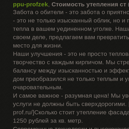
ppu-profzek
,
Стоимость утепления ст
Забота о обители - это забота о прият
- это не только изысканный облик, но и
тепла в вашем уединенном уголке. Наш
своем деле, предлагаем вам превратит
место для жизни.
Наши улучшения - это не просто теплов
творчество с каждым кирпичом. Мы стр
балансу между изысканностью и эффек
дом преобразился не только теплым и у
очаровательным.
И самое важное - разумная цена! Мы у
услуги не должны быть сверхдорогими. [u
prof.ru/]Сколько стоит утепление фасада
1250 рублей за кв. метр.