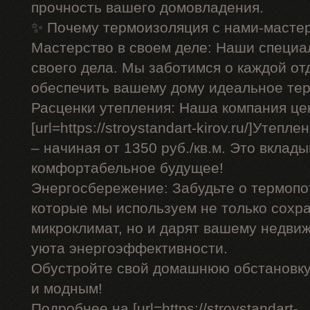
прочность вашего домовладения.
✨ Почему термоизоляция с нами-масте
Мастерство в своем деле: Наши специ
своего дела. Мы заботимся о каждой от
обеспечить вашему дому идеальное те
Расценки утепления: Наша компания це
[url=https://stroystandart-kirov.ru/]Утепл
– начиная от 1350 руб./кв.м. Это вклад
комфортабельное будущее!
Энергосбережение: Забудьте о термопо
которые мы используем не только сохр
микроклимат, но и дарят вашему недви
уюта энергоэффективности.
Обустройте свой домашнюю обстановк
и модным!
Подробнее на [url=https://stroystandart-