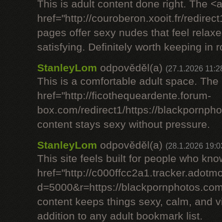
This is adult content done right. The <
href="http://couroberon.xooit.fr/redir
pages offer sexy nudes that feel relax
satisfying. Definitely worth keeping in r
StanleyLom
odpověděl(a)
(27.1.2026 11:2
This is a comfortable adult space. The
href="http://ficothequeardente.forum-
box.com/redirect1/https://blackpornph
content stays sexy without pressure.
StanleyLom
odpověděl(a)
(28.1.2026 19:0
This site feels built for people who kn
href="http://c000ffcc2a1.tracker.adotmo
d=5000&r=https://blackpornphotos.com
content keeps things sexy, calm, and vi
addition to any adult bookmark list.