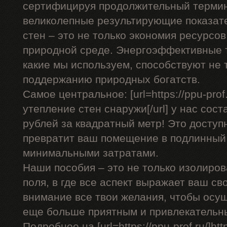
сертифицируя продолжительный термин
великолепные результирующие показат
стен – это не только экономия ресурсов 
природной среде. Энергоэффективные т
какие мы используем, способствуют не т
поддержанию природных богатств.
Самое центральное: [url=https://ppu-prof
утепление стен снаружи[/url] у нас сост
рублей за квадратный метр! Это доступ
превратит ваш помещение в подлинный
минимальными затратами.
Наши пособия – это не только изолиро
поля, в где все аспект выражает ваш с
внимание все твои желания, чтобы осу
еще больше приятным и привлекательн
Подробнее на [url=https://ppu-prof.ru/]https