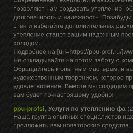
Современные технологии и высококаче
позволяют нам создавать утепление, 
долговечность и надежность. Позабудь
стен и избегайте дополнительных расхо
утепление станет вашим надежным пре
холодом.
Подробнее на [url=https://ppu-prof.ru/]www
Не откладывайте на потом заботу о ком
Обращайтесь к опытным мастерам, и в
художественным творением, которое пр
удовлетворение. Вместе мы создадим п
вам будет по-настоящему удобно!
ppu-profsi
,
Услуги по утеплению фа
(
Наша группа опытных специалистов нах
предложить вам новаторские средства, 