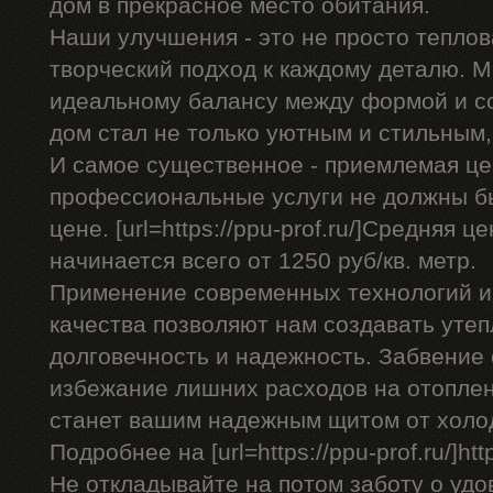
дом в прекрасное место обитания.
Наши улучшения - это не просто теплов
творческий подход к каждому деталю. 
идеальному балансу между формой и с
дом стал не только уютным и стильным,
И самое существенное - приемлемая це
профессиональные услуги не должны б
цене. [url=https://ppu-prof.ru/]Средняя ц
начинается всего от 1250 руб/кв. метр.
Применение современных технологий и
качества позволяют нам создавать уте
долговечность и надежность. Забвение 
избежание лишних расходов на отоплен
станет вашим надежным щитом от холо
Подробнее на [url=https://ppu-prof.ru/]http
Не откладывайте на потом заботу о удо