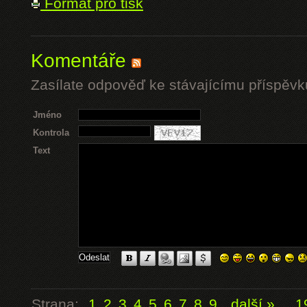
Formát pro tisk
Komentáře
Zasílate odpověď ke stávajícímu příspěvk
Jméno
Kontrola
Text
Strana:
1
2
3
4
5
6
7
8
9
další »
...
1