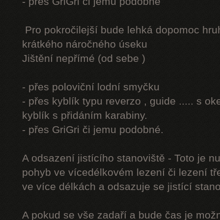
- přes GriGri či jemu podobné
Pro pokročilejší bude lehká dopomoc hru
krátkého náročného úseku
Jištění nepřímé (od sebe )
- přes poloviční lodní smyčku
- přes kyblík typu reverzo , guide ..... s 
kyblík s přidáním karabiny.
- přes GriGri či jemu podobné.
A odsazení jistícího stanoviště - Toto je 
pohyb ve vícedélkovém lezení či lezení tř
ve více délkách a odsazuje se jistící stano
A pokud se vše zadaří a bude čas je možn