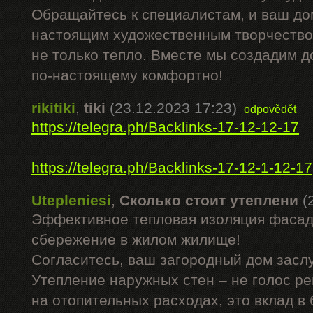
Обращайтесь к специалистам, и ваш до
настоящим художественным творчеством
не только тепло. Вместе мы создадим д
по-настоящему комфортно!
rikitiki
,
tiki
(23.12.2023 17:23)
odpovědět
https://telegra.ph/Backlinks-17-12-12-17
https://telegra.ph/Backlinks-17-12-1-12-17
Utepleniesi
,
Сколько стоит утеплени
(
Эффективное тепловая изоляция фасад
сбережение в жилом жилище!
Согласитесь, ваш загородный дом засл
Утепление наружных стен – не голос р
на отопительных расходах, это вклад в