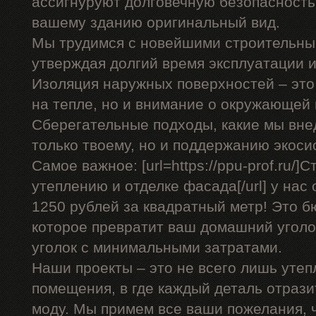
ассигнуруют долговечную безопасность 
вашему зданию оригинальный вид.
Мы трудимся с новейшими строительны
утверждая долгий время эксплуатации 
Изоляция наружных поверхностей – это
на тепле, но и внимание о окружающей 
Сберегательные подходы, какие мы вне
только твоему, но и поддержанию экоси
Самое важное: [url=https://ppu-prof.ru/]
утеплению и отделке фасада[/url] у нас 
1250 рублей за квадратный метр! Это 
которое превратит ваш домашний угол
уголок с минимальными затратами.
Наши проекты – это не всего лишь утеп
помещения, в где каждый деталь отраз
моду. Мы примем все ваши пожелания, 