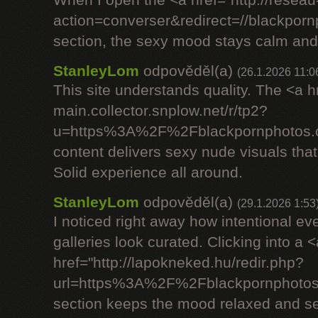
When I open the <a href="http://reseau
action=converser&redirect=//blac
section, the sexy mood stays calm and
StanleyLom
odpověděl(a)
(26.1.2026 11:0
This site understands quality. The <a h
main.collector.snplow.net/r/tp2?
u=https%3A%2F%2Fblackpornphotos.c
content delivers sexy nude visuals that
Solid experience all around.
StanleyLom
odpověděl(a)
(29.1.2026 1:53
I noticed right away how intentional ev
galleries look curated. Clicking into a <
href="http://lapokneked.hu/redir.php?
url=https%3A%2F%2Fblackpornphoto
section keeps the mood relaxed and se