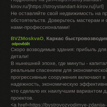
kirov.ru/]https://stroystandart-kirov.ru[/url]
Не оставляйте свой недвижимость на п
обстоятельств. Доверьтесь мастерам и 
нами-профессионалами!
BVZMoskvaO
,
Каркас быстровозводи
odpovědět
Скоро возводимые здания: прибыль для
детали!
В нынешней эпохе, где минуты - капита
реальным спасением для экономическо
прогрессивные сооружения включают в
надежность, экономическую эффективн
что сделало их наилучшим вариантом д
проектов.
<a href=https://bystrovozvodimye-zdanija-