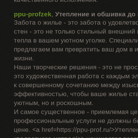
ppu-profzek
,
Утепление и обшивка до
Забота о жилье - это забота о удовлет
стен - это не только стильный внешний 
тепла в вашем уютном уголке. Специал
предлагаем вам превратить ваш дом в 
жизни.
Наши творческие решения - это не прос
это художественная работа с каждым э
к совершенному сочетанию между изыс
эффективностью, чтобы ваше жилье ста
уютным, но и роскошным.
И самое существенное - приемлемая це
профессиональные услуги не должны б
цене. <a href=https://ppu-prof.ru/>Утеп