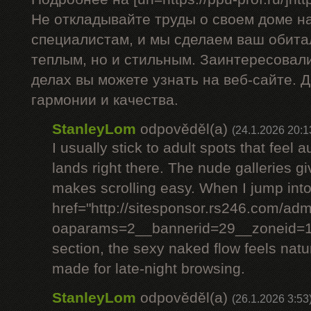
Не откладывайте труды о своем доме н
специалистам, и мы сделаем ваш обита
теплым, но и стильным. Заинтересовал
делах вы можете узнать на веб-сайте. 
гармонии и качества.
StanleyLom
odpověděl(a)
(24.1.2026 20:1
I usually stick to adult spots that feel 
lands right there. The nude galleries giv
makes scrolling easy. When I jump into
href="http://sitesponsor.rs246.com/a
oaparams=2__bannerid=29__zoneid
section, the sexy naked flow feels natur
made for late-night browsing.
StanleyLom
odpověděl(a)
(26.1.2026 3:53