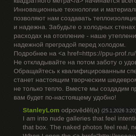
квадратного метра</a> начинается всего
Инновационные технологии и материал
позволяют нам создавать теплоизоляци
и надежна. Забудьте о холодных стена
расходах на отопление - наше утеплен
надежной преградой перед холодом.
Подробнее на <a href=https://ppu-prof.ru/>
Не откладывайте на потом заботу о удо
Обращайтесь к квалифицированным спе
станет настоящим творческим шедевром
не только тепло. Вместе мы создадим п
вам будет по-настоящему удобно!
StanleyLom
odpověděl(a)
(25.1.2026 3:20
I am into nude galleries that feel inten
that box. The naked photos feel real, 