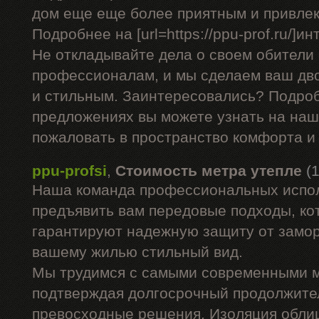
дом еще еще более приятным и привле
Подробнее на [url=https://ppu-prof.ru/]ин
Не откладывайте дела о своем обители
профессионалам, и мы сделаем ваш дво
и стильным. Заинтересовались? Подро
предложениях вы можете узнать на наш
пожаловать в пространство комфорта и 
ppu-profsi
,
Стоимость метра утепле
(
Наша команда профессиональных испол
предъявить вам передовые подходы, ко
гарантируют надежную защиту от заморо
вашему жилью стильный вид.
Мы трудимся с самыми современными 
подтверждая долгосрочный продолжите
превосходные решения. Изоляция облиц