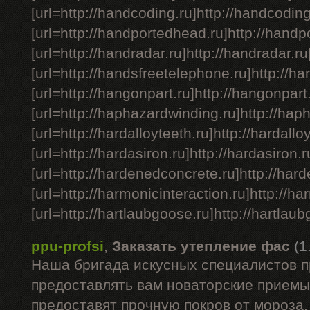
[url=http://handcoding.ru]http://handcoding.
[url=http://handportedhead.ru]http://handpo
[url=http://handradar.ru]http://handradar.ru[
[url=http://handsfreetelephone.ru]http://ha
[url=http://hangonpart.ru]http://hangonpart.
[url=http://haphazardwinding.ru]http://haph
[url=http://hardalloyteeth.ru]http://hardalloy
[url=http://hardasiron.ru]http://hardasiron.ru
[url=http://hardenedconcrete.ru]http://hard
[url=http://harmonicinteraction.ru]http://har
[url=http://hartlaubgoose.ru]http://hartlaubgo
ppu-profsi
,
Заказать утепление фас
(1
Наша бригада искусных специалистов 
предоставлять вам новаторские приемы,
предоставят прочную покров от мороза,