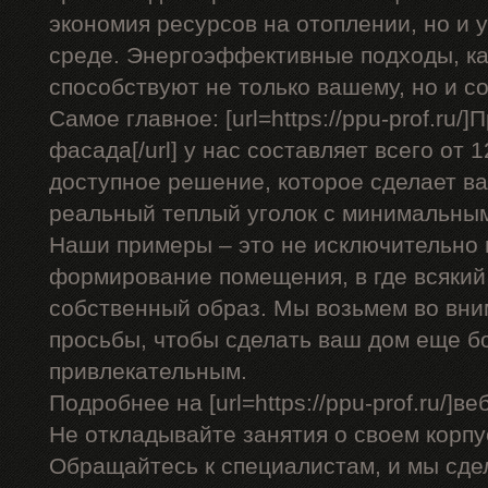
экономия ресурсов на отоплении, но и 
среде. Энергоэффективные подходы, ка
способствуют не только вашему, но и 
Самое главное: [url=https://ppu-prof.ru/
фасада[/url] у нас составляет всего от 
доступное решение, которое сделает в
реальный теплый уголок с минимальны
Наши примеры – это не исключительно 
формирование помещения, в где всякий
собственный образ. Мы возьмем во вни
просьбы, чтобы сделать ваш дом еще 
привлекательным.
Подробнее на [url=https://ppu-prof.ru/]веб
Не откладывайте занятия о своем корпу
Обращайтесь к специалистам, и мы сде