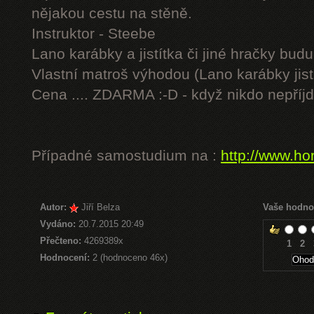
nějakou cestu na stěně.
Instruktor - Steebe
Lano karábky a jistítka či jiné hračky budu 
Vlastní matroš výhodou (Lano karábky jist
Cena .... ZDARMA :-D - když nikdo nepříjd
Případné samostudium na :
http://www.ho
Autor:
Jiří Belza
Vaše hodno
Vydáno:
20.7.2015 20:49
Přečteno:
4269389x
1
2
Hodnocení:
2 (hodnoceno 46x)