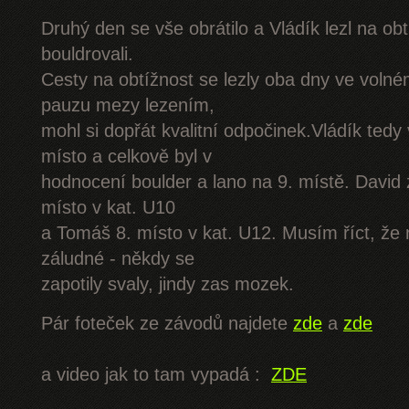
Druhý den se vše obrátilo a Vládík lezl na o
bouldrovali.
Cesty na obtížnost se lezly oba dny ve volné
pauzu mezy lezením,
mohl si dopřát kvalitní odpočinek.Vládík tedy 
místo a celkově byl v
hodnocení boulder a lano na 9. místě. David 
místo v kat. U10
a Tomáš 8. místo v kat. U12. Musím říct, že 
záludné - někdy se
zapotily svaly, jindy zas mozek.
Pár foteček ze závodů najdete
zde
a
zde
a video jak to tam vypadá :
ZDE