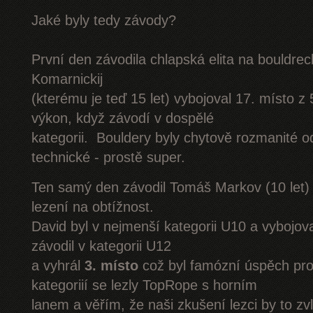
Jaké byly tedy závody?
První den závodila chlapská elita na bouldre
Komarnickij
(kterému je teď 15 let) vybojoval 17. místo z
výkon, když závodí v dospělé
kategorii. Bouldery byly chytově rozmanité od
technické - prostě super.
Ten samý den závodil Tomáš Markov (10 let) 
lezení na obtížnost.
David byl v nejmenší kategorii U10 a vybojov
závodil v kategorii U12
a vyhrál
3. místo
což byl famózní úspěch p
kategoriií se lezly TopRope s horním
lanem a věřím, že naši zkušení lezci by to zvlá