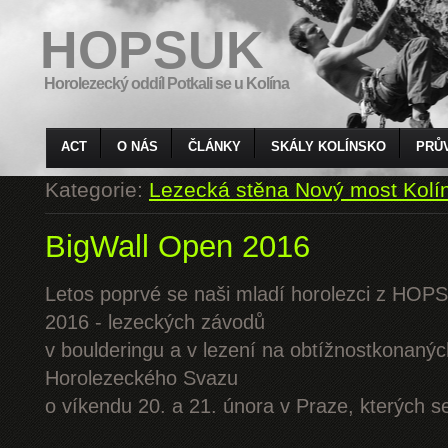
HOPSUK
Horolezecký oddíl Potkali se u Kolína
ACT
O NÁS
ČLÁNKY
SKÁLY KOLÍNSKO
PRŮ
Kategorie:
Lezecká stěna Nový most Kolí
BigWall Open 2016
Letos poprvé se naši mladí horolezci z HOPS
2016 - lezeckých závodů
v boulderingu a v lezení na obtížnostkonaný
Horolezeckého Svazu
o víkendu 20. a 21. února v Praze, kterých se