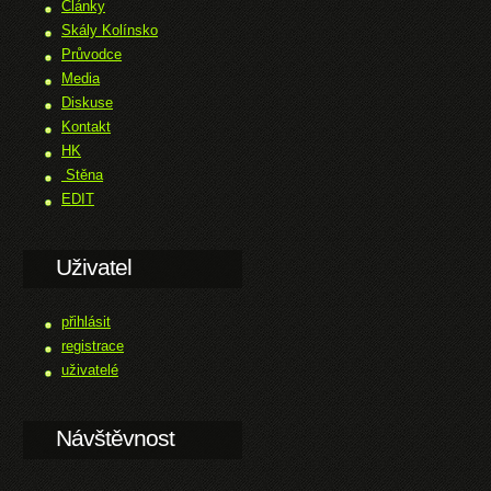
Články
Skály Kolínsko
Průvodce
Media
Diskuse
Kontakt
HK
Stěna
EDIT
Uživatel
přihlásit
registrace
uživatelé
Návštěvnost