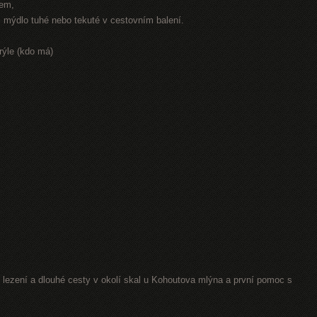
rem,
r, mýdlo tuhé nebo tekuté v cestovním balení.
rýle (kdo má)
lezení a dlouhé cesty v okolí skal u Kohoutova mlýna a první pomoc s