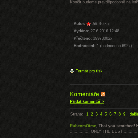
Končit budeme pravděpodobně na letiš
Autor:
Jiří Belza
Vydáno:
27.6.2016 12:48
Přečteno:
39973002x
Hodnocení:
1 (hodnoceno 692x)
Formát pro tisk
Komentáře
Přidat komentář >
Strana:
1
2
3
4
5
6
7
8
9
dalš
RubenmOime
,
That you searched! 
:::::::::::::::: ONLY THE BEST ::::::::::::