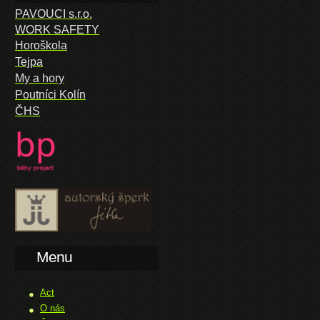
PAVOUCI s.r.o.
WORK SAFETY
Horoškola
Tejpa
My a hory
Poutníci Kolín
ČHS
Menu
Act
O nás