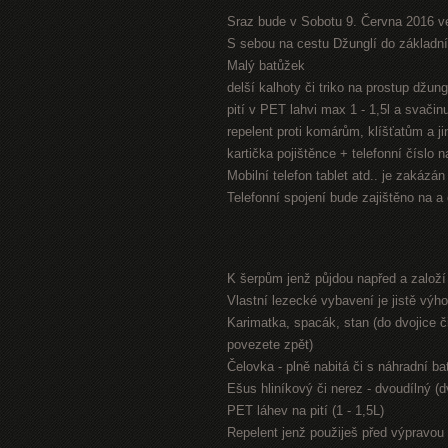
Sraz bude v Sobotu 9. Června 2016 v
S sebou na cestu Džunglí do základníh
Malý batůžek
delší kalhoty či triko na prostup džung
pití v PET lahvi max 1 - 1,5l a svači
repelent proti komárům, klíšťatům a 
kartička pojištěnce + telefonní číslo 
Mobilní telefon tablet atd.. je zakázá
Telefonní spojení bude zajištěno na a
K šerpům jenž půjdou napřed a založ
Vlastní lezecké vybavení je jistě výh
Karimatka, spacák, stan (do dvojice či
povezete zpět)
Čelovka - plně nabitá či s náhradní bat
Ešus hliníkový či nerez - dvoudílný (
PET láhev na pití (1 - 1,5L)
Repelent jenž použiješ před výpravou