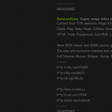
-----------------
000A000992
RubenmOime
,
Super, mega video 
Content from TOR websites Magic Ki
Childs Play, Baby Heart, Giftbox, Hoar
OPVA, Pedo Playground, GirlsHUB, Lo
More 3000 videos and 20000 photos g
The new and exclusive material and c
Full Siberian Mouse, Bibigon, Syrup, 
----------
h**p://citly.me/47kMX
h**p://4ty.me/ibhi7c
h**p://tt.vg/URoSx
h**p://tiny.cc/sficzx
h**p://cutt.us/Y7P84
h**p://put2.me/muhcsh
----------
000A000902