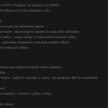
e 14:00 v Polepech na zastávce viz MAPA
o tábora se ti hodí následující věci:
lí
nu na cestu do základního tábora
jiné havěti - doporučujeme nanést na sebe před odchodem,
na rodiče + soupis alergií či zdravotního omezení a léky.
n - způsobuje nespavost a narušuje morálku tábora.
 od vedoucích tábora.
í basecamp naložíme zbytek tvého vybavení :
odou.
 trojice - raději ho vezměte s sebou - při předávání dětí ho maximálně
erií.
dvě nádoby s víčkem) + příbor, utěrka.
 do tábora