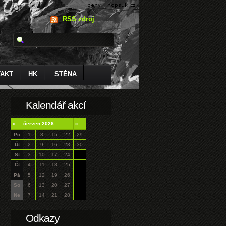
RSS zdroj
AKT
HK
STĚNA
Kalendář akcí
«
červen 2026
»
Po
1
8
15
22
29
Út
2
9
16
23
30
St
3
10
17
24
Čt
4
11
18
25
Pá
5
12
19
26
So
6
13
20
27
Ne
7
14
21
28
Odkazy