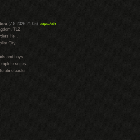
abou
(7.8.2026 21:05)
odpovědět
ngdom, TLZ,
ders Hell,
lita City
irls and boys
omplete series
Buratino packs