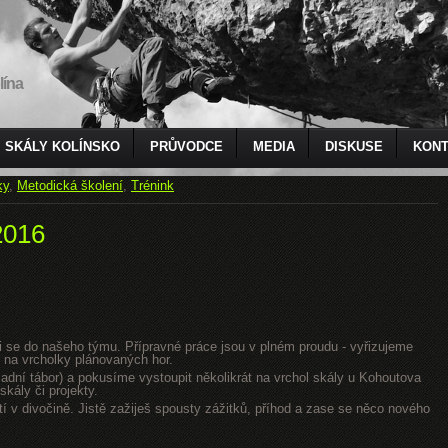
lína
SKÁLY KOLÍNSKO
PRŮVODCE
MEDIA
DISKUSE
KONT
ky
,
Metodická školení
,
Trénink
2016
jsi se do našeho týmu. Přípravné práce jsou v plném proudu - vyřizujeme
 na vrcholky plánovaných hor.
dní tábor) a pokusíme vystoupit několikrát na vrchol skály u Kohoutova
kály či projekty.
tí v divočině. Jistě zažiješ spousty zážitků, příhod a zase se něco nového