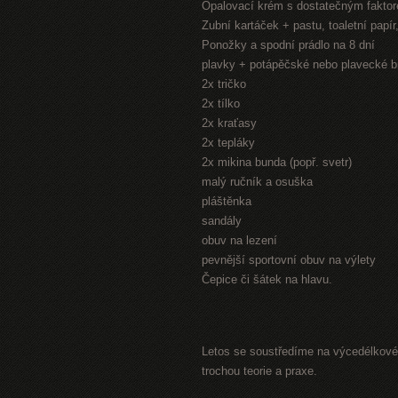
Opalovací krém s dostatečným fakto
Zubní kartáček + pastu, toaletní papí
Ponožky a spodní prádlo na 8 dní
plavky + potápěčské nebo plavecké b
2x tričko
2x tílko
2x kraťasy
2x tepláky
2x mikina bunda (popř. svetr)
malý ručník a osuška
pláštěnka
sandály
obuv na lezení
pevnější sportovní obuv na výlety
Čepice či šátek na hlavu.
Letos se soustředíme na výcedélkové 
trochou teorie a praxe.