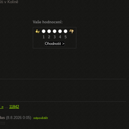
ti v Kolíně
Vaše hodnocení:
1
2
3
4
5
í »
...
11842
Has
(8.8.2026 0:05)
odpovědět
::::