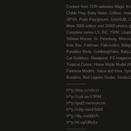
Content from TOR websites Magic Ki
Childs Play, Baby Heart, Giftbox, Hoar
OPVA, Pedo Playground, GirlsHUB, Lo
More 3000 videos and 20000 photos g
Complete series LS, BD, YWM, Lilupl
Sibirian Mouse, St. Peterburg, Mosco
Kids Box, Fattman, Falkovideo, Bibig
Paradise Birds, GoldbergVideo, Baby
Cat Goddess, Deadpixel, PZ-magazin
Tropical Cuties, Home Made Model (
Fantasia Models, Valya and Irisa, Syr
Buratino, Red Lagoon Studio, Studio1
-----------------
h**p://tiny.cc/sficzx
h**p://cutt.us/Y7P84
h**p://put2.me/muhcsh
h**p://citly.me/47kMX
h**p://4ty.me/ibhi7c
h**p://tt.vg/URoSx
-----------------