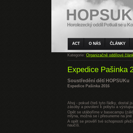
HOPSUK
Horolezecký oddíl Potkali se u Ko
ACT
O NÁS
ČLÁNKY
Kategorie:
Organizačně oddílové člán
Expedice Pašinka 
Soustředění dětí HOPSUKu
Expedice Pašinka 2016
Ahoj - pokud čteš tyto řádky, dostal 
zásoby a povolení k pobytu a výstupu
Opět se utáboříme v basecampu (zákla
mlýna, možná se i přesuneme na jiné s
A opět se prověří tvé schopnosti přeži
naučíš.