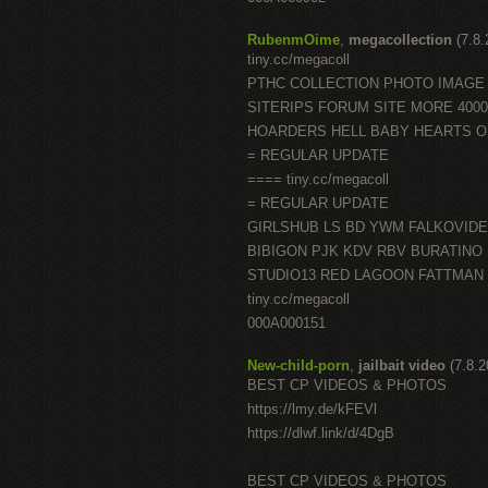
RubenmOime
,
megacollection
(7.8
tiny.cc/megacoll
PTHC COLLECTION PHOTO IMAGE
SITERIPS FORUM SITE MORE 400
HOARDERS HELL BABY HEARTS 
= REGULAR UPDATE
==== tiny.cc/megacoll
= REGULAR UPDATE
GIRLSHUB LS BD YWM FALKOVID
BIBIGON PJK KDV RBV BURATINO
STUDIO13 RED LAGOON FATTMAN
tiny.cc/megacoll
000A000151
New-child-porn
,
jailbait video
(7.8.
BEST CP VIDEOS & PHOTOS
https://lmy.de/kFEVl
https://dlwf.link/d/4DgB
BEST CP VIDEOS & PHOTOS