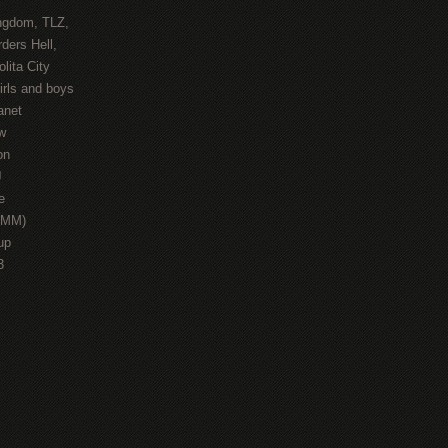
ngdom, TLZ,
ders Hell,
lita City
irls and boys
anet
w
on
J
e
HMM)
up
3