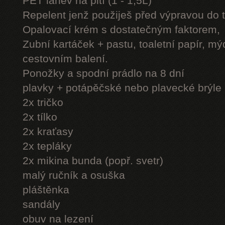
PET láhev na pití (1 - 1,5L)
Repelent jenž použiješ před výpravou do 
Opalovací krém s dostatečným faktorem,
Zubní kartáček + pastu, toaletní papír, mý
cestovním balení.
Ponožky a spodní prádlo na 8 dní
plavky + potápěčské nebo plavecké brýle
2x tričko
2x tílko
2x kraťasy
2x tepláky
2x mikina bunda (popř. svetr)
malý ručník a osuška
pláštěnka
sandály
obuv na lezení