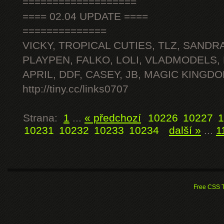
===================
==== 02.04 UPDATE ====
==============
VICKY, TROPICAL CUTIES, TLZ, SANDRA
PLAYPEN, FALKO, LOLI, VLADMODELS,
APRIL, DDF, CASEY, JB, MAGIC KINGDO
http://tiny.cc/links0707
Strana:
1
...
« předchozí
10226
10227
1
10231
10232
10233
10234
další »
...
1
Free CSS 