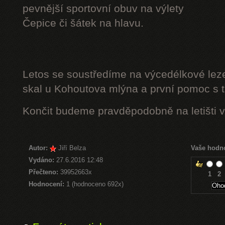
pevnější sportovní obuv na výlety
Čepice či šátek na hlavu.
Letos se soustředíme na výcedélkové leze
skal u Kohoutova mlýna a první pomoc s t
Končit budeme pravděpodobně na letišti v
Autor:
Jiří Belza
Vaše hodn
Vydáno:
27.6.2016 12:48
Přečteno:
39952663x
1
2
Hodnocení:
1 (hodnoceno 692x)