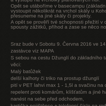
Opět se utáboříme v basecampu (základní
vystoupit několikrát na vrchol skály u Ko
přesuneme na jiné skály či projekty.
A opět se prověří tvé schopnosti přežití v 
spousty zážitků, příhod a zase se něco n
Sraz bude v Sobotu 9. Června 2016 ve 14
zastávce viz MAPA
S sebou na cestu Džunglí do základního tá
věci:
Malý batůžek
delší kalhoty či triko na prostup džunglí
pití v PET lahvi max 1 - 1,5l a svačinu na
repelent proti komárům, klíšťatům a jiné 
nanést na sebe před odchodem,
kartička pojištěnce + telefonní číslo na rod