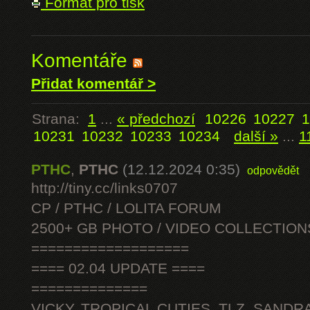
Formát pro tisk
Komentáře
Přidat komentář >
Strana:
1
...
« předchozí
10226
10227
1
10231
10232
10233
10234
další »
...
1
PTHC
,
PTHC
(12.12.2024 0:35)
odpovědět
http://tiny.cc/links0707
CP / PTHC / LOLITA FORUM
2500+ GB PHOTO / VIDEO COLLECTION
===================
==== 02.04 UPDATE ====
==============
VICKY, TROPICAL CUTIES, TLZ, SANDRA