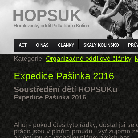
HOPSUK
Horolezecký oddíl Potkali se u Kolína
ACT
O NÁS
ČLÁNKY
SKÁLY KOLÍNSKO
PRŮ
Kategorie:
Organizačně oddílové články
,
M
Expedice Pašinka 2016
Soustředění dětí HOPSUKu
Expedice Pašinka 2016
Ahoj - pokud čteš tyto řádky, dostal jsi s
práce jsou v plném proudu - vyřizujeme z
a výstupu na vrcholky plánovaných hor.