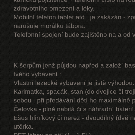
zdravotního omezení a léky.
Mobilní telefon tablet atd.. je zakázán - 
narušuje morálku tábora.
Telefonní spojení bude zajištěno na a od 
K šerpům jenž půjdou napřed a založí b
tvého vybavení :
Vlastní lezecké vybavení je jistě výhodou.
Karimatka, spacák, stan (do dvojice či troj
sebou - při předávání dětí ho maximálně 
Čelovka - plně nabitá či s náhradní baterií
Ešus hliníkový či nerez - dvoudílný (dvě n
utěrka.