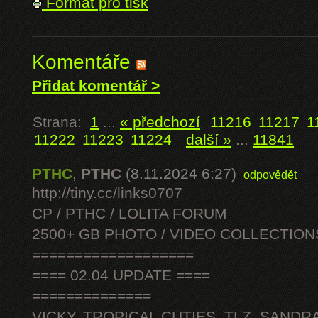
Formát pro tisk
Komentáře
Přidat komentář >
Strana:
1
...
« předchozí
11216
11217
1
11222
11223
11224
další »
...
11841
PTHC
,
PTHC
(8.11.2024 6:27)
odpovědět
http://tiny.cc/links0707
CP / PTHC / LOLITA FORUM
2500+ GB PHOTO / VIDEO COLLECTION
===================
==== 02.04 UPDATE ====
==============
VICKY, TROPICAL CUTIES, TLZ, SANDRA