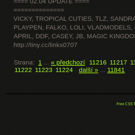
==== 02.04 UPDATE ====
==============
VICKY, TROPICAL CUTIES, TLZ, SANDRA
PLAYPEN, FALKO, LOLI, VLADMODELS,
APRIL, DDF, CASEY, JB, MAGIC KINGDO
http://tiny.cc/links0707
Strana:
1
...
« předchozí
11216
11217
1
11222
11223
11224
další »
...
11841
Free CSS 