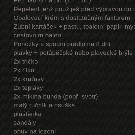
PET láhev na pití (1 - 1,5L)
Repelent jenž použiješ před výpravou do 
Opalovací krém s dostatečným faktorem,
Zubní kartáček + pastu, toaletní papír, mý
cestovním balení.
Ponožky a spodní prádlo na 8 dní
plavky + potápěčské nebo plavecké brýle
2x tričko
2x tílko
2x kraťasy
2x tepláky
2x mikina bunda (popř. svetr)
malý ručník a osuška
pláštěnka
sandály
obuv na lezení