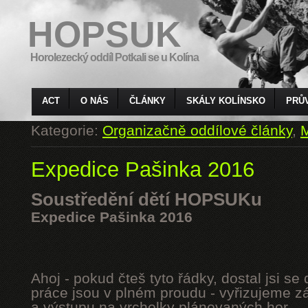
HOPSUK
Horolezecký oddíl Potkali se u Kolína
ACT
O NÁS
ČLÁNKY
SKÁLY KOLÍNSKO
PRŮ
Kategorie:
Organizačně oddílové články
,
M
Expedice Pašinka 2016
Soustředění dětí HOPSUKu
Expedice Pašinka 2016
Ahoj - pokud čteš tyto řádky, dostal jsi s
práce jsou v plném proudu - vyřizujeme z
a výstupu na vrcholky plánovaných hor.