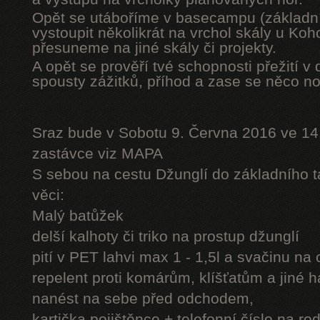
Opět se utáboříme v basecampu (základní
vystoupit několikrát na vrchol skály u Ko
přesuneme na jiné skály či projekty.
A opět se prověří tvé schopnosti přežití v 
spousty zážitků, příhod a zase se něco n
Sraz bude v Sobotu 9. Června 2016 ve 14
zastávce viz MAPA
S sebou na cestu Džunglí do základního tá
věci:
Malý batůžek
delší kalhoty či triko na prostup džunglí
pití v PET lahvi max 1 - 1,5l a svačinu na
repelent proti komárům, klíšťatům a jiné 
nanést na sebe před odchodem,
kartička pojištěnce + telefonní číslo na rod