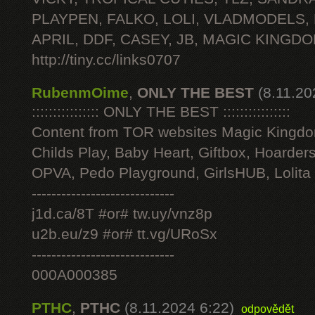
PLAYPEN, FALKO, LOLI, VLADMODELS,
APRIL, DDF, CASEY, JB, MAGIC KINGDO
http://tiny.cc/links0707
RubenmOime
,
ONLY THE BEST
(8.11.20
:::::::::::::::: ONLY THE BEST ::::::::::::::::
Content from TOR websites Magic Kingdo
Childs Play, Baby Heart, Giftbox, Hoarders
OPVA, Pedo Playground, GirlsHUB, Lolita 
-----------------------------
j1d.ca/8T #or# tw.uy/vnz8p
u2b.eu/z9 #or# tt.vg/URoSx
-----------------------------
000A000385
PTHC
,
PTHC
(8.11.2024 6:22)
odpovědět