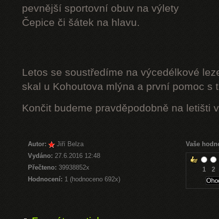
pevnější sportovní obuv na výlety
Čepice či šátek na hlavu.
Letos se soustředíme na výcedélkové leze
skal u Kohoutova mlýna a první pomoc s t
Končit budeme pravděpodobně na letišti v
Autor:
Jiří Belza
Vaše hodn
Vydáno:
27.6.2016 12:48
Přečteno:
39938852x
1
2
Hodnocení:
1 (hodnoceno 692x)