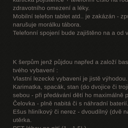
zdravotního omezení a léky.
Mobilní telefon tablet atd.. je zakázán - 
narušuje morálku tábora.
Telefonní spojení bude zajištěno na a od 
K šerpům jenž půjdou napřed a založí b
tvého vybavení :
Vlastní lezecké vybavení je jistě výhodou.
Karimatka, spacák, stan (do dvojice či troj
sebou - při předávání dětí ho maximálně 
Čelovka - plně nabitá či s náhradní baterií
Ešus hliníkový či nerez - dvoudílný (dvě n
utěrka.