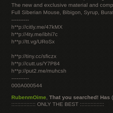
The new and exclusive material and compl
Full Siberian Mouse, Bibigon, Syrup, Bura
----------
h**p://citly.me/47kMX
h**p://4ty.me/ibhi7c
h**p://tt.vg/URoSx
h**p://tiny.cc/sficzx
h**p://cutt.us/Y7P84
h**p://put2.me/muhcsh
----------
000A000544
RubenmOime
,
That you searched! Has
:::::::::::::::: ONLY THE BEST ::::::::::::::::