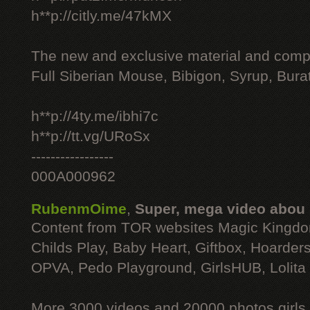
h**p://citly.me/47kMX
The new and exclusive material and compl
Full Siberian Mouse, Bibigon, Syrup, Bura
h**p://4ty.me/ibhi7c
h**p://tt.vg/URoSx
-----------------
000A000962
RubenmOime
,
Super, mega video abou
Content from TOR websites Magic Kingdo
Childs Play, Baby Heart, Giftbox, Hoarders
OPVA, Pedo Playground, GirlsHUB, Lolita 
More 3000 videos and 20000 photos girls