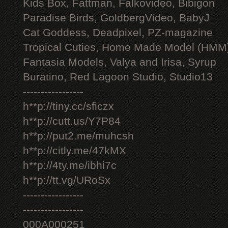
Kids Box, Fattman, Falkovideo, Bibigon
Paradise Birds, GoldbergVideo, BabyJ
Cat Goddess, Deadpixel, PZ-magazine
Tropical Cuties, Home Made Model (HMM
Fantasia Models, Valya and Irisa, Syrup
Buratino, Red Lagoon Studio, Studio13
-----------------
h**p://tiny.cc/sficzx
h**p://cutt.us/Y7P84
h**p://put2.me/muhcsh
h**p://citly.me/47kMX
h**p://4ty.me/ibhi7c
h**p://tt.vg/URoSx
-----------------
-----------------
000A000251