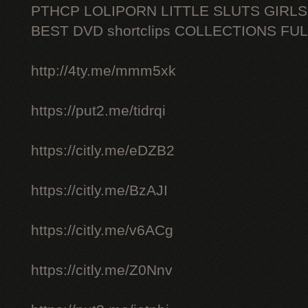
PTHCP LOLIPORN LITTLE SLUTS GIRL
BEST DVD shortclips COLLECTIONS FU
http://4ty.me/mmm5xk
https://put2.me/tidrqi
https://citly.me/eDZB2
https://citly.me/BzAJI
https://citly.me/v6ACg
https://citly.me/Z0Nnv