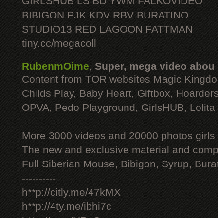
GIRLSHUB LS BD YWM FALKOVIDEO
BIBIGON PJK KDV RBV BURATINO
STUDIO13 RED LAGOON FATTMAN
tiny.cc/megacoll
RubenmOime
,
Super, mega video abou
Content from TOR websites Magic Kingdo
Childs Play, Baby Heart, Giftbox, Hoarders
OPVA, Pedo Playground, GirlsHUB, Lolita 
More 3000 videos and 20000 photos girls
The new and exclusive material and compl
Full Siberian Mouse, Bibigon, Syrup, Bura
----------
h**p://citly.me/47kMX
h**p://4ty.me/ibhi7c