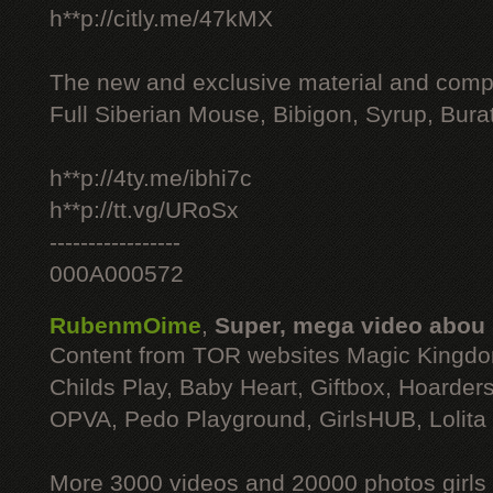
h**p://citly.me/47kMX
The new and exclusive material and compl
Full Siberian Mouse, Bibigon, Syrup, Bura
h**p://4ty.me/ibhi7c
h**p://tt.vg/URoSx
-----------------
000A000572
RubenmOime
,
Super, mega video abou
Content from TOR websites Magic Kingdo
Childs Play, Baby Heart, Giftbox, Hoarders
OPVA, Pedo Playground, GirlsHUB, Lolita 
More 3000 videos and 20000 photos girls