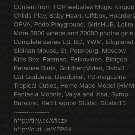
Content from TOR websites Magic Kingdo
Childs Play, Baby Heart, Giftbox, Hoarders
OPVA, Pedo Playground, GirlsHUB, Lolita 
More 3000 videos and 20000 photos girls
Complete series LS, BD, YWM, Liluplanet
Sibirian Mouse, St. Peterburg, Moscow
Kids Box, Fattman, Falkovideo, Bibigon
Paradise Birds, GoldbergVideo, BabyJ
Cat Goddess, Deadpixel, PZ-magazine
Tropical Cuties, Home Made Model (HMM
Fantasia Models, Valya and Irisa, Syrup
Buratino, Red Lagoon Studio, Studio13
-----------------
h**p://tiny.cc/sficzx
h**p://cutt.us/Y7P84