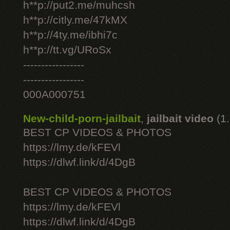
h**p://put2.me/muhcsh
h**p://citly.me/47kMX
h**p://4ty.me/ibhi7c
h**p://tt.vg/URoSx
-----------------
-----------------
000A000751
New-child-porn-jailbait
,
jailbait video
(1
BEST CP VIDEOS & PHOTOS
https://lmy.de/kFEVl
https://dlwf.link/d/4DgB
BEST CP VIDEOS & PHOTOS
https://lmy.de/kFEVl
https://dlwf.link/d/4DgB