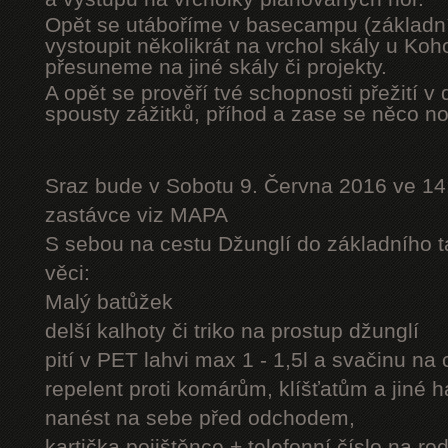
Opět se utáboříme v basecampu (základní
vystoupit několikrát na vrchol skály u Ko
přesuneme na jiné skály či projekty.
A opět se prověří tvé schopnosti přežití v 
spousty zážitků, příhod a zase se něco n
Sraz bude v Sobotu 9. Června 2016 ve 14
zastávce viz MAPA
S sebou na cestu Džunglí do základního tá
věci:
Malý batůžek
delší kalhoty či triko na prostup džunglí
pití v PET lahvi max 1 - 1,5l a svačinu na
repelent proti komárům, klíšťatům a jiné 
nanést na sebe před odchodem,
kartička pojištěnce + telefonní číslo na rod