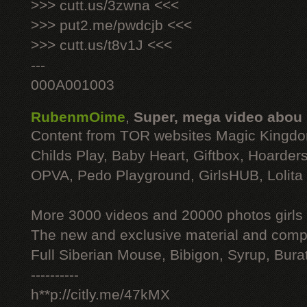
>>> cutt.us/3zwna <<<
>>> put2.me/pwdcjb <<<
>>> cutt.us/t8v1J <<<
---
000A001003
RubenmOime
,
Super, mega video abou
Content from TOR websites Magic Kingdo
Childs Play, Baby Heart, Giftbox, Hoarders
OPVA, Pedo Playground, GirlsHUB, Lolita 
More 3000 videos and 20000 photos girls
The new and exclusive material and compl
Full Siberian Mouse, Bibigon, Syrup, Bura
----------
h**p://citly.me/47kMX