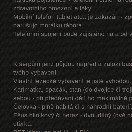
zdravotního omezení a léky.
Mobilní telefon tablet atd.. je zakázán - 
narušuje morálku tábora.
Telefonní spojení bude zajištěno na a od 
K šerpům jenž půjdou napřed a založí b
tvého vybavení :
Vlastní lezecké vybavení je jistě výhodou.
Karimatka, spacák, stan (do dvojice či troj
sebou - při předávání dětí ho maximálně 
Čelovka - plně nabitá či s náhradní baterií
Ešus hliníkový či nerez - dvoudílný (dvě n
utěrka.