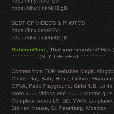
https://lmy.de/kFEVl
https://dlwf.link/d/4DgB
BEST CP VIDEOS & PHOTOS
https://lmy.de/kFEVl
https://dlwf.link/d/4DgB
RubenmOime
,
That you searched! Has
:::::::::::::::: ONLY THE BEST ::::::::::::::::
Content from TOR websites Magic Kingdo
Childs Play, Baby Heart, Giftbox, Hoarders
OPVA, Pedo Playground, GirlsHUB, Lolita 
More 3000 videos and 20000 photos girls
Complete series LS, BD, YWM, Liluplanet
Sibirian Mouse, St. Peterburg, Moscow