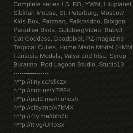
Complete series LS, BD, YWM, Liluplanet
Sibirian Mouse, St. Peterburg, Moscow
Kids Box, Fattman, Falkovideo, Bibigon
Paradise Birds, GoldbergVideo, BabyJ
Cat Goddess, Deadpixel, PZ-magazine
Tropical Cuties, Home Made Model (HMM
Fantasia Models, Valya and Irisa, Syrup
Buratino, Red Lagoon Studio, Studio13
-----------------
h**p://tiny.cc/sficzx
h**p://cutt.us/Y7P84
h**p://put2.me/muhcsh
h**p://citly.me/47kMX
h**p://4ty.me/ibhi7c
h**p://tt.vg/URoSx