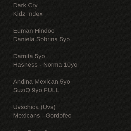
Dark Cry
Kidz Index
Euman Hindoo
Daniela Sobrina 5yo
Damita 5yo
Hasness - Norma 10yo
Andina Mexican 5yo
SuziQ 9yo FULL
Uvschica (Uvs)
Mexicans - Gordofeo