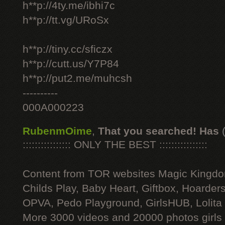
h**p://4ty.me/ibhi7c
h**p://tt.vg/URoSx
h**p://tiny.cc/sficzx
h**p://cutt.us/Y7P84
h**p://put2.me/muhcsh
----------
000A000223
RubenmOime
,
That you searched! Has
:::::::::::::::: ONLY THE BEST ::::::::::::::::
Content from TOR websites Magic Kingdo
Childs Play, Baby Heart, Giftbox, Hoarders
OPVA, Pedo Playground, GirlsHUB, Lolita 
More 3000 videos and 20000 photos girls