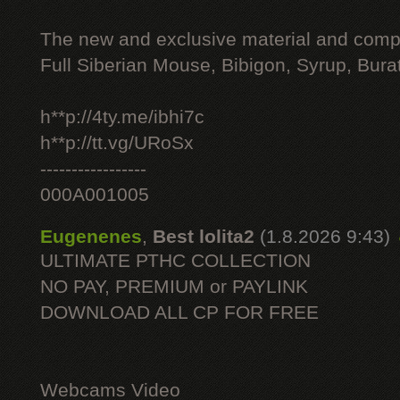
The new and exclusive material and compl
Full Siberian Mouse, Bibigon, Syrup, Bura
h**p://4ty.me/ibhi7c
h**p://tt.vg/URoSx
-----------------
000A001005
Eugenenes
,
Best lolita2
(1.8.2026 9:43)
ULTIMATE РТНС COLLECTION
NO PAY, PREMIUM or PAYLINK
DOWNLOAD ALL СР FOR FREE
Webcams Video