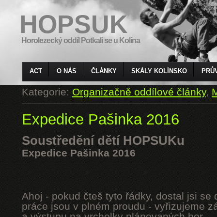
HOPSUK
Horolezecký oddíl Potkali se u Kolína
ACT
O NÁS
ČLÁNKY
SKÁLY KOLÍNSKO
PRŮ
Kategorie:
Organizačně oddílové články
,
M
Expedice Pašinka 2016
Soustředění dětí HOPSUKu
Expedice Pašinka 2016
Ahoj - pokud čteš tyto řádky, dostal jsi s
práce jsou v plném proudu - vyřizujeme z
a výstupu na vrcholky plánovaných hor.