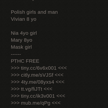
Polish girls and man
Vivian 8 yo
Nia 4yo girl
Mary 8yo
Mask girl
------
РТНС FREE
>>> tiny.cc/6v6x001 <<<
>>> citly.me/sVJSf <<<
>>> 4ty.me/08yxs4 <<<
>>> tt.vg/fiJTt <<<
>>> tiny.cc/ik3v001 <<<
>>> mub.me/qPg <<<