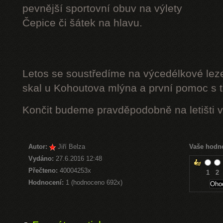
pevnější sportovní obuv na výlety
Čepice či šátek na hlavu.
Letos se soustředíme na výcedélkové leze
skal u Kohoutova mlýna a první pomoc s t
Končit budeme pravděpodobně na letišti v
Autor:
Jiří Belza
Vaše hodn
Vydáno:
27.6.2016 12:48
Přečteno:
40004253x
1
2
Hodnocení:
1 (hodnoceno 692x)