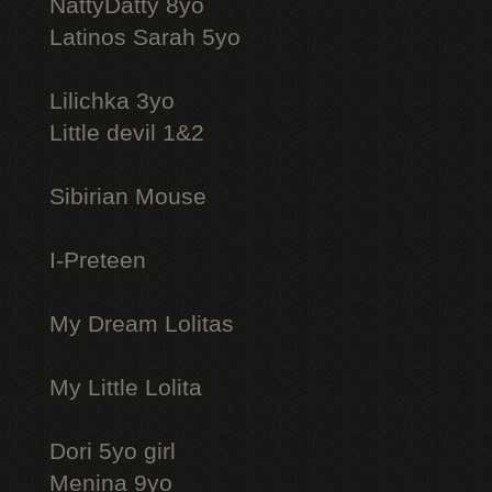
NattyDatty 8yo
Latinos Sarah 5yo
Lilichka 3yo
Little devil 1&2
Sibirian Mouse
I-Preteen
My Dream Lolitas
My Little Lolita
Dori 5yo girl
Menina 9yo