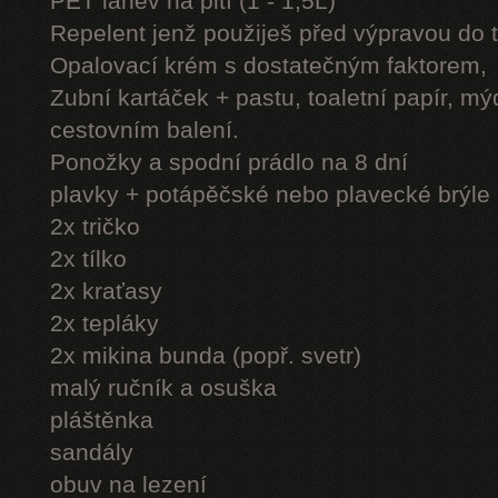
PET láhev na pití (1 - 1,5L)
Repelent jenž použiješ před výpravou do 
Opalovací krém s dostatečným faktorem,
Zubní kartáček + pastu, toaletní papír, mý
cestovním balení.
Ponožky a spodní prádlo na 8 dní
plavky + potápěčské nebo plavecké brýle
2x tričko
2x tílko
2x kraťasy
2x tepláky
2x mikina bunda (popř. svetr)
malý ručník a osuška
pláštěnka
sandály
obuv na lezení