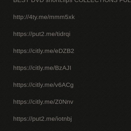
BEST DVD shortclips COLLECTIONS FU
http://4ty.me/mmm5xk
https://put2.me/tidrqi
https://citly.me/eDZB2
https://citly.me/BzAJI
https://citly.me/v6ACg
https://citly.me/Z0Nnv
https://put2.me/iotnbj