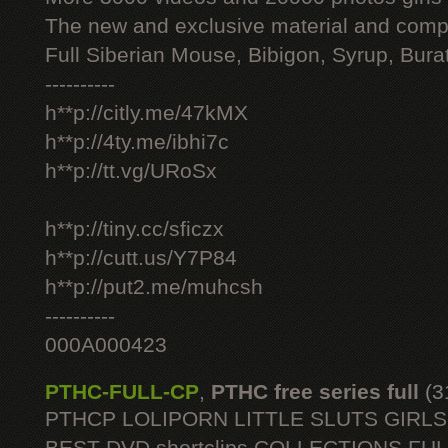
The new and exclusive material and compl
Full Siberian Mouse, Bibigon, Syrup, Bura
----------
h**p://citly.me/47kMX
h**p://4ty.me/ibhi7c
h**p://tt.vg/URoSx
h**p://tiny.cc/sficzx
h**p://cutt.us/Y7P84
h**p://put2.me/muhcsh
----------
000A000423
PTHC-FULL-CP
,
PTHC free series full
(3
PTHCP LOLIPORN LITTLE SLUTS GIRL