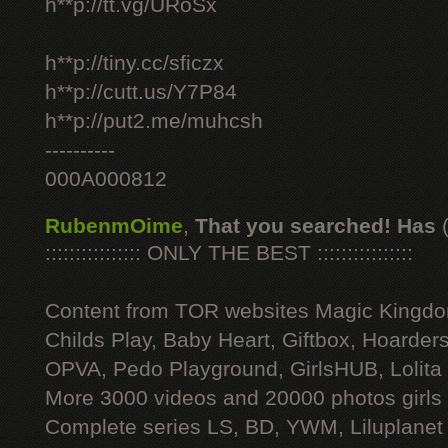
h**p://tt.vg/URoSx
h**p://tiny.cc/sficzx
h**p://cutt.us/Y7P84
h**p://put2.me/muhcsh
----------
000A000812
RubenmOime
,
That you searched! Has
:::::::::::::::: ONLY THE BEST ::::::::::::::::
Content from TOR websites Magic Kingdo
Childs Play, Baby Heart, Giftbox, Hoarders
OPVA, Pedo Playground, GirlsHUB, Lolita 
More 3000 videos and 20000 photos girls
Complete series LS, BD, YWM, Liluplanet