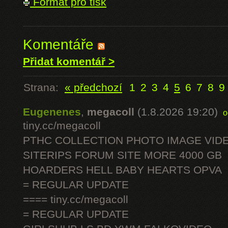
Formát pro tisk
Komentáře
Přidat komentář >
Strana:
« předchozí
1
2
3
4
5
6
7
8
9
Eugenenes
,
megacoll
(1.8.2026 19:20)
o
tiny.cc/megacoll
PTHC COLLECTION PHOTO IMAGE VID
SITERIPS FORUM SITE MORE 4000 GB
HOARDERS HELL BABY HEARTS OPVA
= REGULAR UPDATE
==== tiny.cc/megacoll
= REGULAR UPDATE