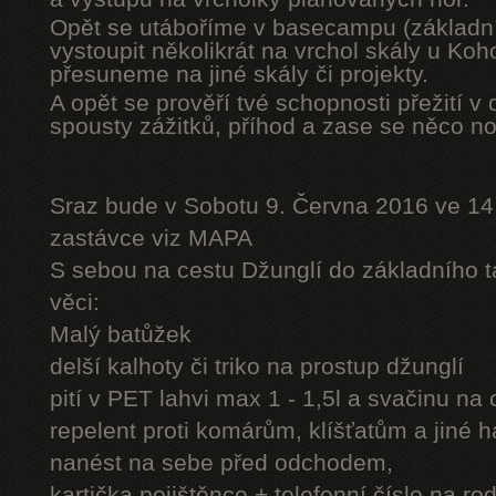
Opět se utáboříme v basecampu (základní
vystoupit několikrát na vrchol skály u Ko
přesuneme na jiné skály či projekty.
A opět se prověří tvé schopnosti přežití v 
spousty zážitků, příhod a zase se něco n
Sraz bude v Sobotu 9. Června 2016 ve 14
zastávce viz MAPA
S sebou na cestu Džunglí do základního tá
věci:
Malý batůžek
delší kalhoty či triko na prostup džunglí
pití v PET lahvi max 1 - 1,5l a svačinu na
repelent proti komárům, klíšťatům a jiné 
nanést na sebe před odchodem,
kartička pojištěnce + telefonní číslo na rod