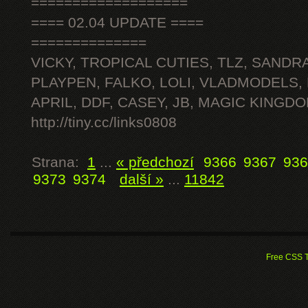
===================
==== 02.04 UPDATE ====
==============
VICKY, TROPICAL CUTIES, TLZ, SANDRA
PLAYPEN, FALKO, LOLI, VLADMODELS,
APRIL, DDF, CASEY, JB, MAGIC KINGDO
http://tiny.cc/links0808
Strana:
1
...
« předchozí
9366
9367
936
9373
9374
další »
...
11842
Free CSS 