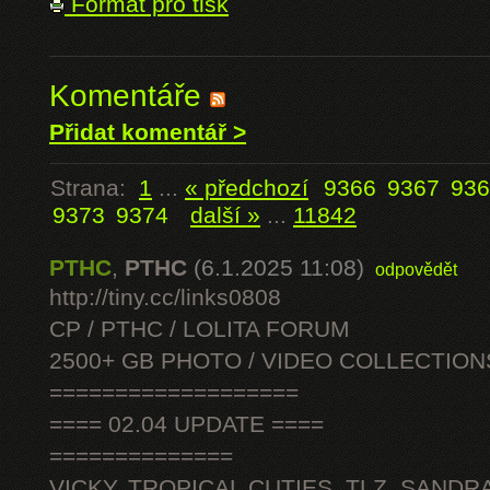
Formát pro tisk
Komentáře
Přidat komentář >
Strana:
1
...
« předchozí
9366
9367
936
9373
9374
další »
...
11842
PTHC
,
PTHC
(6.1.2025 11:08)
odpovědět
http://tiny.cc/links0808
CP / PTHC / LOLITA FORUM
2500+ GB PHOTO / VIDEO COLLECTION
===================
==== 02.04 UPDATE ====
==============
VICKY, TROPICAL CUTIES, TLZ, SANDRA