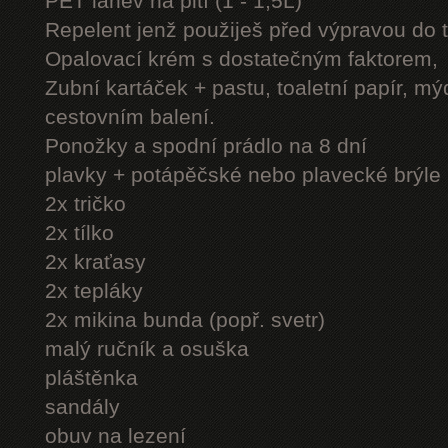
PET láhev na pití (1 - 1,5L)
Repelent jenž použiješ před výpravou do 
Opalovací krém s dostatečným faktorem,
Zubní kartáček + pastu, toaletní papír, mý
cestovním balení.
Ponožky a spodní prádlo na 8 dní
plavky + potápěčské nebo plavecké brýle
2x tričko
2x tílko
2x kraťasy
2x tepláky
2x mikina bunda (popř. svetr)
malý ručník a osuška
pláštěnka
sandály
obuv na lezení