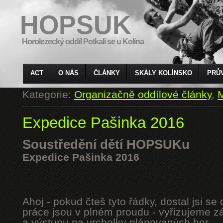
HOPSUK
Horolezecký oddíl Potkali se u Kolína
ACT
O NÁS
ČLÁNKY
SKÁLY KOLÍNSKO
PRŮ
Kategorie:
Organizačně oddílové články
,
M
Expedice Pašinka 2016
Soustředění dětí HOPSUKu
Expedice Pašinka 2016
Ahoj - pokud čteš tyto řádky, dostal jsi s
práce jsou v plném proudu - vyřizujeme z
a výstupu na vrcholky plánovaných hor.