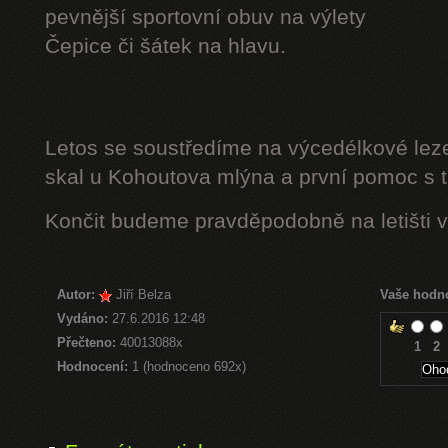
pevnější sportovní obuv na výlety
Čepice či šátek na hlavu.
Letos se soustředíme na výcedélkové leze
skal u Kohoutova mlýna a první pomoc s t
Končit budeme pravděpodobně na letišti v
Autor:
Jiří Belza
Vaše hodn
Vydáno:
27.6.2016 12:48
Přečteno:
40013088x
1
2
Hodnocení:
1 (hodnoceno 692x)