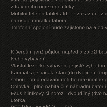
zdravotního omezení a léky.
Mobilní telefon tablet atd.. je zakázán - 
narušuje morálku tábora.
Telefonní spojení bude zajištěno na a od 
K šerpům jenž půjdou napřed a založí b
tvého vybavení :
Vlastní lezecké vybavení je jistě výhodou.
Karimatka, spacák, stan (do dvojice či troj
sebou - při předávání dětí ho maximálně 
Čelovka - plně nabitá či s náhradní baterií
Ešus hliníkový či nerez - dvoudílný (dvě n
utěrka.