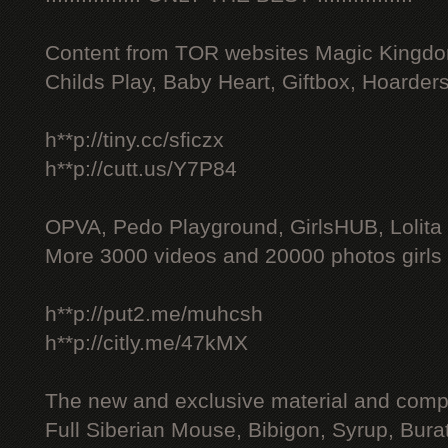
Content from TOR websites Magic Kingdo
Childs Play, Baby Heart, Giftbox, Hoarders
h**p://tiny.cc/sficzx
h**p://cutt.us/Y7P84
OPVA, Pedo Playground, GirlsHUB, Lolita 
More 3000 videos and 20000 photos girls
h**p://put2.me/muhcsh
h**p://citly.me/47kMX
The new and exclusive material and compl
Full Siberian Mouse, Bibigon, Syrup, Bura