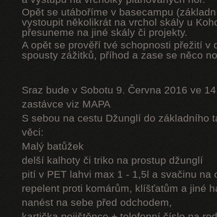
Opět se utáboříme v basecampu (základní
vystoupit několikrát na vrchol skály u Ko
přesuneme na jiné skály či projekty.
A opět se prověří tvé schopnosti přežití v 
spousty zážitků, příhod a zase se něco n
Sraz bude v Sobotu 9. Června 2016 ve 14
zastávce viz MAPA
S sebou na cestu Džunglí do základního tá
věci:
Malý batůžek
delší kalhoty či triko na prostup džunglí
pití v PET lahvi max 1 - 1,5l a svačinu na
repelent proti komárům, klíšťatům a jiné 
nanést na sebe před odchodem,
kartička pojištěnce + telefonní číslo na rod