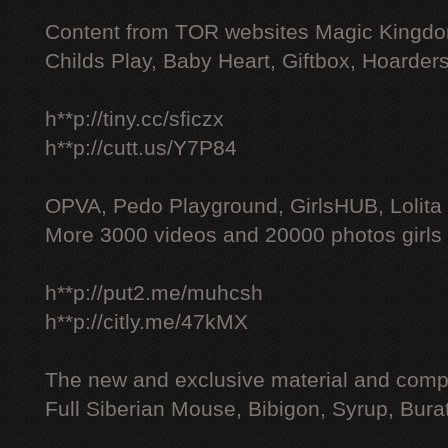
Content from TOR websites Magic Kingdo
Childs Play, Baby Heart, Giftbox, Hoarders
h**p://tiny.cc/sficzx
h**p://cutt.us/Y7P84
OPVA, Pedo Playground, GirlsHUB, Lolita 
More 3000 videos and 20000 photos girls
h**p://put2.me/muhcsh
h**p://citly.me/47kMX
The new and exclusive material and compl
Full Siberian Mouse, Bibigon, Syrup, Bura