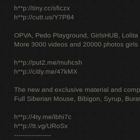
h**p://tiny.cc/sficzx
h**p://cutt.us/Y7P84
OPVA, Pedo Playground, GirlsHUB, Lolita 
More 3000 videos and 20000 photos girls
h**p://put2.me/muhcsh
h**p://citly.me/47kMX
The new and exclusive material and compl
Full Siberian Mouse, Bibigon, Syrup, Bura
h**p://4ty.me/ibhi7c
h**p://tt.vg/URoSx
-----------------