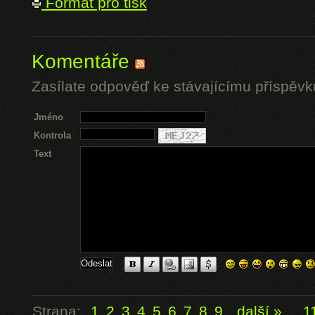
Formát pro tisk
Komentáře
Zasílate odpověď ke stávajícímu příspěvk
Jméno
Kontrola
Text
Strana:
1
2
3
4
5
6
7
8
9
další »
...
1