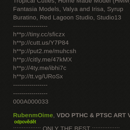
Tropical Cuties, Home Made Model (HMM
Fantasia Models, Valya and Irisa, Syrup
Buratino, Red Lagoon Studio, Studio13
-----------------
h**p://tiny.cc/sficzx
h**p://cutt.us/Y7P84
h**p://put2.me/muhcsh
h**p://citly.me/47kMX
h**p://4ty.me/ibhi7c
h**p://tt.vg/URoSx
-----------------
-----------------
000A000033
RubenmOime
,
VDO PTHC & PTSC ART 
odpovědět
:::::::::::::::: ONLY THE BEST ::::::::::::::::