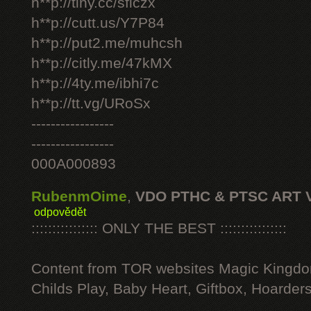
h**p://tiny.cc/sficzx
h**p://cutt.us/Y7P84
h**p://put2.me/muhcsh
h**p://citly.me/47kMX
h**p://4ty.me/ibhi7c
h**p://tt.vg/URoSx
-----------------
-----------------
000A000893
RubenmOime
,
VDO PTHC & PTSC ART 
odpovědět
:::::::::::::::: ONLY THE BEST ::::::::::::::::
Content from TOR websites Magic Kingdo
Childs Play, Baby Heart, Giftbox, Hoarders