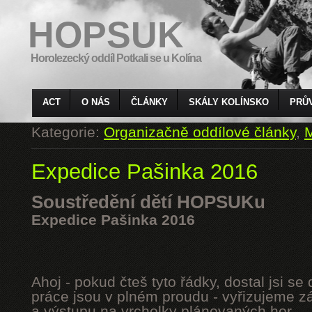
HOPSUK
Horolezecký oddíl Potkali se u Kolína
ACT
O NÁS
ČLÁNKY
SKÁLY KOLÍNSKO
PRŮ
Kategorie:
Organizačně oddílové články
,
M
Expedice Pašinka 2016
Soustředění dětí HOPSUKu
Expedice Pašinka 2016
Ahoj - pokud čteš tyto řádky, dostal jsi s
práce jsou v plném proudu - vyřizujeme z
a výstupu na vrcholky plánovaných hor.