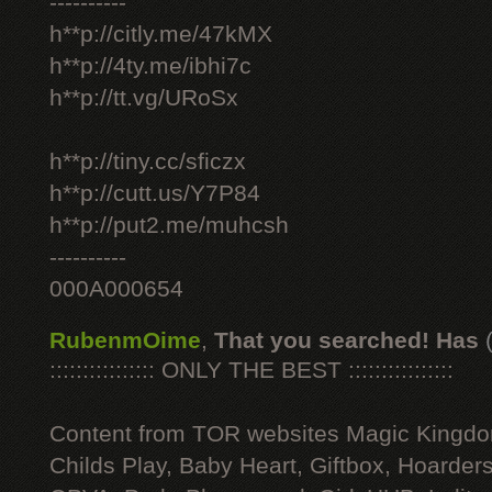
----------
h**p://citly.me/47kMX
h**p://4ty.me/ibhi7c
h**p://tt.vg/URoSx
h**p://tiny.cc/sficzx
h**p://cutt.us/Y7P84
h**p://put2.me/muhcsh
----------
000A000654
RubenmOime
,
That you searched! Has
:::::::::::::::: ONLY THE BEST ::::::::::::::::
Content from TOR websites Magic Kingdo
Childs Play, Baby Heart, Giftbox, Hoarders