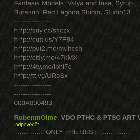
Fantasia Models, Valya and Irisa, Syrup
Buratino, Red Lagoon Studio, Studio13
-----------------
h**p://tiny.cc/sficzx
h**p://cutt.us/Y7P84
h**p://put2.me/muhcsh
h**p://citly.me/47kMX
h**p://4ty.me/ibhi7c
h**p://tt.vg/URoSx
-----------------
-----------------
000A000493
RubenmOime
,
VDO PTHC & PTSC ART 
odpovědět
:::::::::::::::: ONLY THE BEST ::::::::::::::::