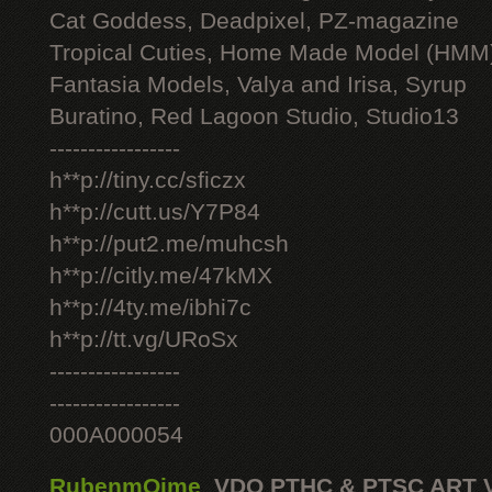
Cat Goddess, Deadpixel, PZ-magazine
Tropical Cuties, Home Made Model (HMM
Fantasia Models, Valya and Irisa, Syrup
Buratino, Red Lagoon Studio, Studio13
-----------------
h**p://tiny.cc/sficzx
h**p://cutt.us/Y7P84
h**p://put2.me/muhcsh
h**p://citly.me/47kMX
h**p://4ty.me/ibhi7c
h**p://tt.vg/URoSx
-----------------
-----------------
000A000054
RubenmOime
,
VDO PTHC & PTSC ART 