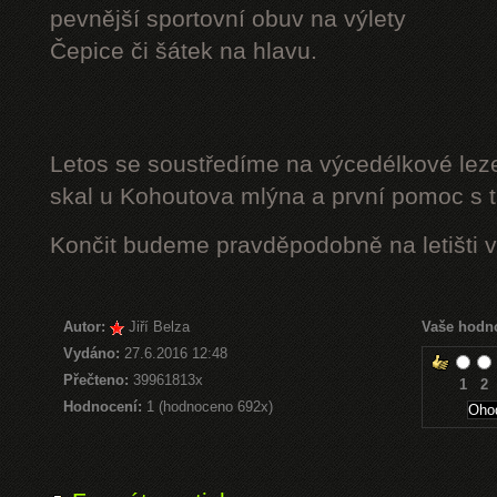
pevnější sportovní obuv na výlety
Čepice či šátek na hlavu.
Letos se soustředíme na výcedélkové leze
skal u Kohoutova mlýna a první pomoc s t
Končit budeme pravděpodobně na letišti v
Autor:
Jiří Belza
Vaše hodn
Vydáno:
27.6.2016 12:48
Přečteno:
39961813x
1
2
Hodnocení:
1 (hodnoceno 692x)