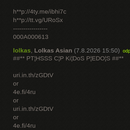
h**p://4ty.me/ibhi7c
h**p://tt.vg/URoSx
-----------------
000A000613
lolkas
,
Lolkas Asian
(7.8.2026 15:50)
odp
##** PT¦HSSS C¦P Ki¦DoS P¦EDO¦S ##**
uri.in.th/zGDtV
or
4e.fi/4ru
or
uri.in.th/zGDtV
or
4e.fi/4ru