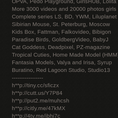
OPVA, Pedo Playground, GirlsHUB, Lolita 
More 3000 videos and 20000 photos girls
Complete series LS, BD, YWM, Liluplanet
Sibirian Mouse, St. Peterburg, Moscow
Kids Box, Fattman, Falkovideo, Bibigon
Paradise Birds, GoldbergVideo, BabyJ
Cat Goddess, Deadpixel, PZ-magazine
Tropical Cuties, Home Made Model (HMM
Fantasia Models, Valya and Irisa, Syrup
Buratino, Red Lagoon Studio, Studio13
-----------------
h**p://tiny.cc/sficzx
h**p://cutt.us/Y7P84
h**p://put2.me/muhcsh
h**p://citly.me/47kMX
h**p://4ty.me/ibhi7c