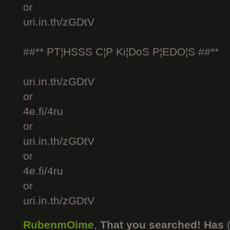
or
uri.in.th/zGDtV
##** PT¦HSSS C¦P Ki¦DoS P¦EDO¦S ##**
uri.in.th/zGDtV
or
4e.fi/4ru
or
uri.in.th/zGDtV
or
4e.fi/4ru
or
uri.in.th/zGDtV
RubenmOime
,
That you searched! Has