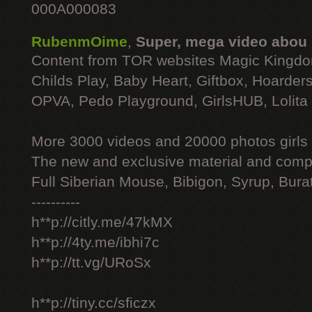
000A000083
RubenmOime
,
Super, mega video abou
Content from TOR websites Magic Kingdo
Childs Play, Baby Heart, Giftbox, Hoarders
OPVA, Pedo Playground, GirlsHUB, Lolita 
More 3000 videos and 20000 photos girls
The new and exclusive material and compl
Full Siberian Mouse, Bibigon, Syrup, Bura
----------
h**p://citly.me/47kMX
h**p://4ty.me/ibhi7c
h**p://tt.vg/URoSx
h**p://tiny.cc/sficzx