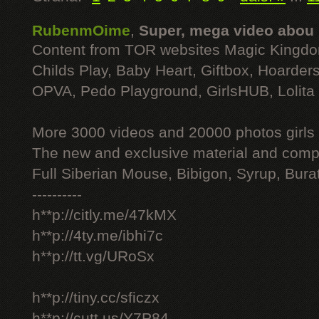
RubenmOime
,
Super, mega video abou
Content from TOR websites Magic Kingdo
Childs Play, Baby Heart, Giftbox, Hoarders
OPVA, Pedo Playground, GirlsHUB, Lolita 
More 3000 videos and 20000 photos girls
The new and exclusive material and compl
Full Siberian Mouse, Bibigon, Syrup, Bura
----------
h**p://citly.me/47kMX
h**p://4ty.me/ibhi7c
h**p://tt.vg/URoSx
h**p://tiny.cc/sficzx
h**p://cutt.us/Y7P84