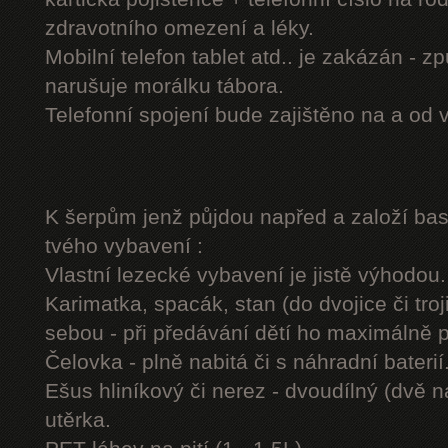
zdravotního omezení a léky.
Mobilní telefon tablet atd.. je zakázán - 
narušuje morálku tábora.
Telefonní spojení bude zajištěno na a od 
K šerpům jenž půjdou napřed a založí b
tvého vybavení :
Vlastní lezecké vybavení je jistě výhodou.
Karimatka, spacák, stan (do dvojice či troj
sebou - při předávání dětí ho maximálně 
Čelovka - plně nabitá či s náhradní baterií
Ešus hliníkový či nerez - dvoudílný (dvě n
utěrka.