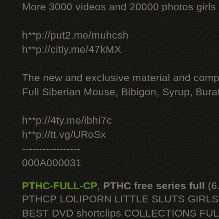
More 3000 videos and 20000 photos girls
h**p://put2.me/muhcsh
h**p://citly.me/47kMX
The new and exclusive material and compl
Full Siberian Mouse, Bibigon, Syrup, Bura
h**p://4ty.me/ibhi7c
h**p://tt.vg/URoSx
-----------------
000A000031
PTHC-FULL-CP
,
PTHC free series full
(6
PTHCP LOLIPORN LITTLE SLUTS GIRL
BEST DVD shortclips COLLECTIONS FU