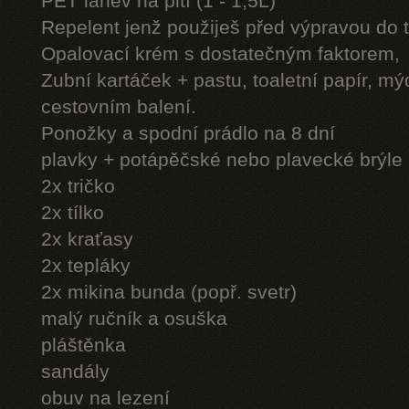
PET láhev na pití (1 - 1,5L)
Repelent jenž použiješ před výpravou do 
Opalovací krém s dostatečným faktorem,
Zubní kartáček + pastu, toaletní papír, mý
cestovním balení.
Ponožky a spodní prádlo na 8 dní
plavky + potápěčské nebo plavecké brýle
2x tričko
2x tílko
2x kraťasy
2x tepláky
2x mikina bunda (popř. svetr)
malý ručník a osuška
pláštěnka
sandály
obuv na lezení