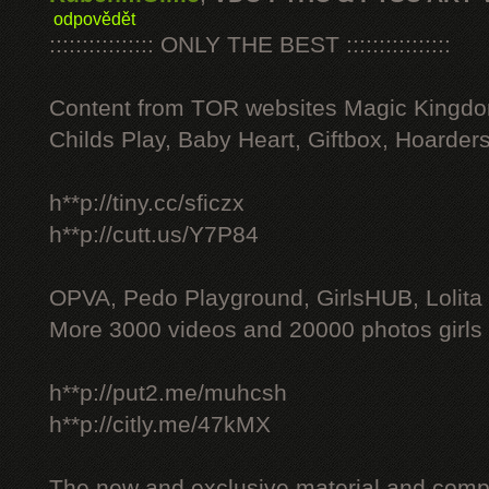
odpovědět
:::::::::::::::: ONLY THE BEST ::::::::::::::::
Content from TOR websites Magic Kingdo
Childs Play, Baby Heart, Giftbox, Hoarders
h**p://tiny.cc/sficzx
h**p://cutt.us/Y7P84
OPVA, Pedo Playground, GirlsHUB, Lolita 
More 3000 videos and 20000 photos girls
h**p://put2.me/muhcsh
h**p://citly.me/47kMX
The new and exclusive material and compl