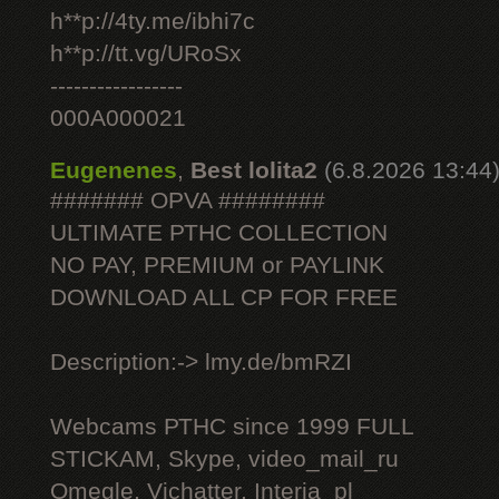
h**p://4ty.me/ibhi7c
h**p://tt.vg/URoSx
-----------------
000A000021
Eugenenes
,
Best lolita2
(6.8.2026 13:44
####### OPVA ########
ULTIMATE РТНС COLLECTION
NO PAY, PREMIUM or PAYLINK
DOWNLOAD ALL СР FOR FREE
Description:-> lmy.de/bmRZI
Webcams РТНС since 1999 FULL
STICKAM, Skype, video_mail_ru
Omegle, Vichatter, Interia_pl