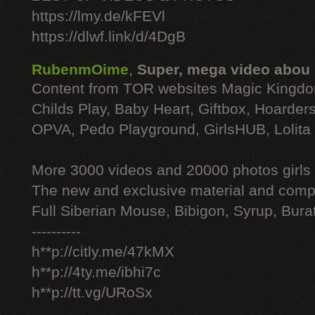
https://lmy.de/kFEVl
https://dlwf.link/d/4DgB
RubenmOime
,
Super, mega video abou
Content from TOR websites Magic Kingdo
Childs Play, Baby Heart, Giftbox, Hoarders
OPVA, Pedo Playground, GirlsHUB, Lolita 
More 3000 videos and 20000 photos girls
The new and exclusive material and compl
Full Siberian Mouse, Bibigon, Syrup, Bura
----------
h**p://citly.me/47kMX
h**p://4ty.me/ibhi7c
h**p://tt.vg/URoSx