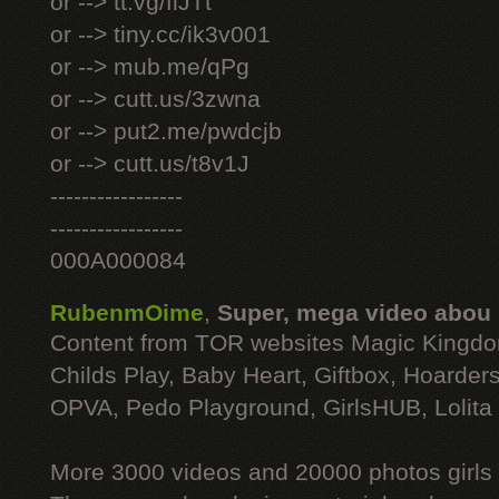
or --> tt.vg/fiJTt
or --> tiny.cc/ik3v001
or --> mub.me/qPg
or --> cutt.us/3zwna
or --> put2.me/pwdcjb
or --> cutt.us/t8v1J
-----------------
-----------------
000A000084
RubenmOime
,
Super, mega video abou
Content from TOR websites Magic Kingdo
Childs Play, Baby Heart, Giftbox, Hoarders
OPVA, Pedo Playground, GirlsHUB, Lolita 
More 3000 videos and 20000 photos girls