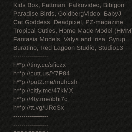
Kids Box, Fattman, Falkovideo, Bibigon
Paradise Birds, GoldbergVideo, BabyJ
Cat Goddess, Deadpixel, PZ-magazine
Tropical Cuties, Home Made Model (HMM
Fantasia Models, Valya and Irisa, Syrup
Buratino, Red Lagoon Studio, Studio13
-----------------
h**p://tiny.cc/sficzx
h**p://cutt.us/Y7P84
h**p://put2.me/muhcsh
h**p://citly.me/47kMX
h**p://4ty.me/ibhi7c
h**p://tt.vg/URoSx
-----------------
-----------------