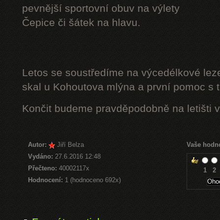
pevnější sportovní obuv na výlety
Čepice či šátek na hlavu.
Letos se soustředíme na výcedélkové leze
skal u Kohoutova mlýna a první pomoc s t
Končit budeme pravděpodobně na letišti v
Autor:
Jiří Belza
Vaše hodn
Vydáno:
27.6.2016 12:48
Přečteno:
40002117x
1
2
Hodnocení:
1 (hodnoceno 692x)