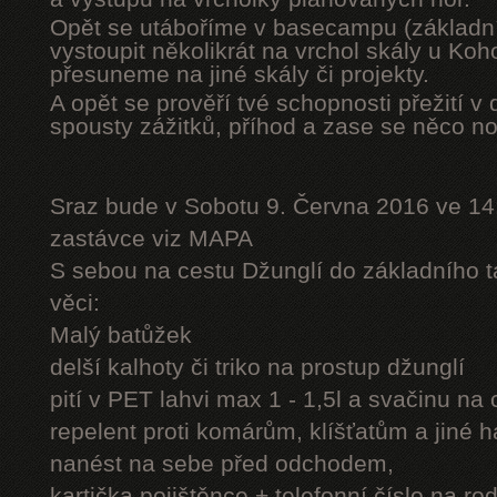
Opět se utáboříme v basecampu (základní
vystoupit několikrát na vrchol skály u Ko
přesuneme na jiné skály či projekty.
A opět se prověří tvé schopnosti přežití v 
spousty zážitků, příhod a zase se něco n
Sraz bude v Sobotu 9. Června 2016 ve 14
zastávce viz MAPA
S sebou na cestu Džunglí do základního tá
věci:
Malý batůžek
delší kalhoty či triko na prostup džunglí
pití v PET lahvi max 1 - 1,5l a svačinu na
repelent proti komárům, klíšťatům a jiné 
nanést na sebe před odchodem,
kartička pojištěnce + telefonní číslo na rod