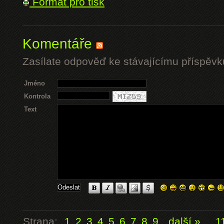
Formát pro tisk
Komentáře
Zasílate odpověď ke stávajícímu příspěvk
Jméno
Kontrola
Text
Strana:
1
2
3
4
5
6
7
8
9
další »
...
1