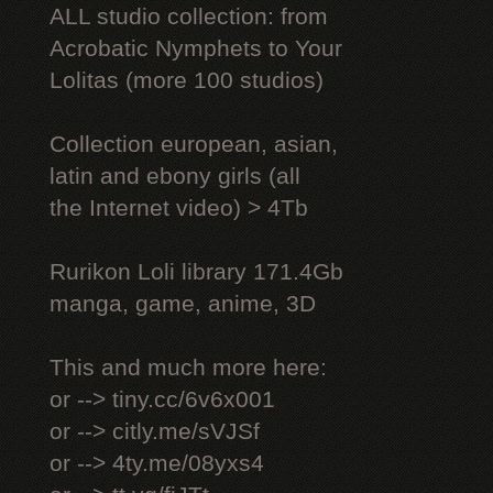
ALL studio collection: from
Acrobatic Nymрhеts to Your
Lоlitаs (more 100 studios)
Collection european, asian,
latin and ebony girls (all
the Internet video) > 4Tb
Rurikon Lоli library 171.4Gb
manga, game, anime, 3D
This and much more here:
or --> tiny.cc/6v6x001
or --> citly.me/sVJSf
or --> 4ty.me/08yxs4