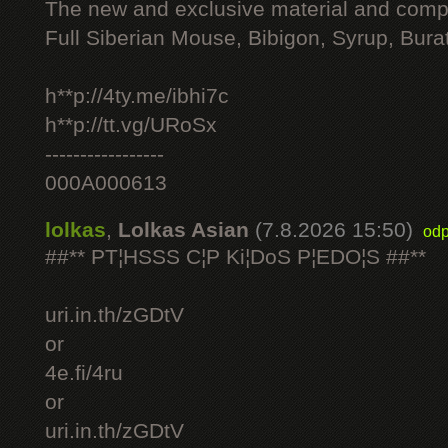
The new and exclusive material and compl
Full Siberian Mouse, Bibigon, Syrup, Bura
h**p://4ty.me/ibhi7c
h**p://tt.vg/URoSx
-----------------
000A000613
lolkas
,
Lolkas Asian
(7.8.2026 15:50)
odp
##** PT¦HSSS C¦P Ki¦DoS P¦EDO¦S ##**
uri.in.th/zGDtV
or
4e.fi/4ru
or
uri.in.th/zGDtV