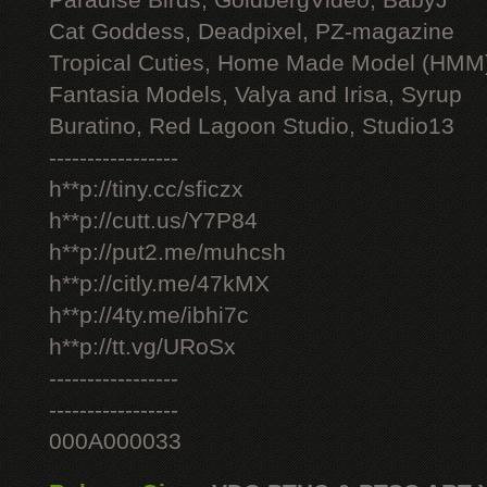
Paradise Birds, GoldbergVideo, BabyJ
Cat Goddess, Deadpixel, PZ-magazine
Tropical Cuties, Home Made Model (HMM
Fantasia Models, Valya and Irisa, Syrup
Buratino, Red Lagoon Studio, Studio13
-----------------
h**p://tiny.cc/sficzx
h**p://cutt.us/Y7P84
h**p://put2.me/muhcsh
h**p://citly.me/47kMX
h**p://4ty.me/ibhi7c
h**p://tt.vg/URoSx
-----------------
-----------------
000A000033