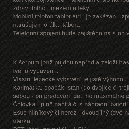
zdravotního omezení a léky.
Mobilní telefon tablet atd.. je zakázán - 
narušuje morálku tábora.
Telefonní spojení bude zajištěno na a od 
K šerpům jenž půjdou napřed a založí b
tvého vybavení :
Vlastní lezecké vybavení je jistě výhodou.
Karimatka, spacák, stan (do dvojice či troj
sebou - při předávání dětí ho maximálně 
Čelovka - plně nabitá či s náhradní baterií
Ešus hliníkový či nerez - dvoudílný (dvě n
utěrka.