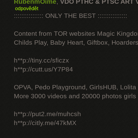
RubenmOime
,
VDO PTHC & PTSC ART 
odpovědět
:::::::::::::::: ONLY THE BEST ::::::::::::::::
Content from TOR websites Magic Kingdo
Childs Play, Baby Heart, Giftbox, Hoarders
h**p://tiny.cc/sficzx
h**p://cutt.us/Y7P84
OPVA, Pedo Playground, GirlsHUB, Lolita 
More 3000 videos and 20000 photos girls
h**p://put2.me/muhcsh
h**p://citly.me/47kMX