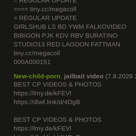
= REGULAR UPDATE
==== tiny.cc/megacoll
= REGULAR UPDATE
GIRLSHUB LS BD YWM FALKOVIDEO
BIBIGON PJK KDV RBV BURATINO
STUDIO13 RED LAGOON FATTMAN
tiny.cc/megacoll
000A000151
New-child-porn
,
jailbait video
(7.8.2026 
BEST CP VIDEOS & PHOTOS
https://lmy.de/kFEVl
https://dlwf.link/d/4DgB
BEST CP VIDEOS & PHOTOS
https://lmy.de/kFEVl