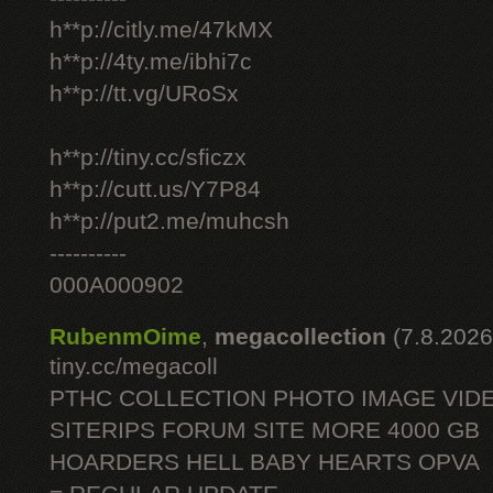
h**p://citly.me/47kMX
h**p://4ty.me/ibhi7c
h**p://tt.vg/URoSx
h**p://tiny.cc/sficzx
h**p://cutt.us/Y7P84
h**p://put2.me/muhcsh
----------
000A000902
RubenmOime
,
megacollection
(7.8.2026
tiny.cc/megacoll
PTHC COLLECTION PHOTO IMAGE VID
SITERIPS FORUM SITE MORE 4000 GB
HOARDERS HELL BABY HEARTS OPVA