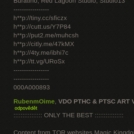
Buratino, Red Lagoon Studio, Studio13
-----------------
h**p://tiny.cc/sficzx
h**p://cutt.us/Y7P84
h**p://put2.me/muhcsh
h**p://citly.me/47kMX
h**p://4ty.me/ibhi7c
h**p://tt.vg/URoSx
-----------------
-----------------
000A000893
RubenmOime
,
VDO PTHC & PTSC ART 
odpovědět
:::::::::::::::: ONLY THE BEST ::::::::::::::::
Content from TOR websites Magic Kingdo