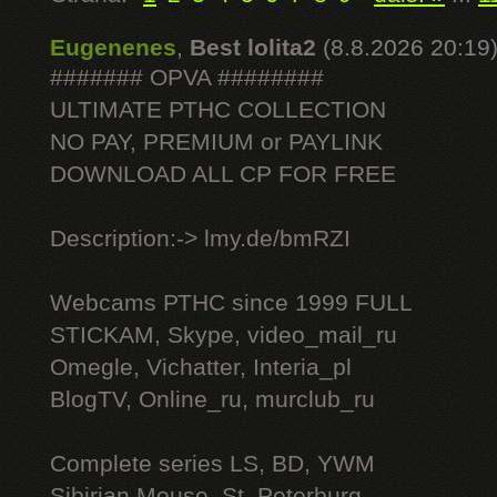
Eugenenes
,
Best lolita2
(8.8.2026 20:19
####### OPVA ########
ULTIMATE РТНС COLLECTION
NO PAY, PREMIUM or PAYLINK
DOWNLOAD ALL СР FOR FREE
Description:-> lmy.de/bmRZI
Webcams РТНС since 1999 FULL
STICKAM, Skype, video_mail_ru
Omegle, Vichatter, Interia_pl
BlogTV, Online_ru, murclub_ru
Complete series LS, BD, YWM
Sibirian Mouse, St. Peterburg