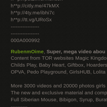
h**p://citly.me/47kMX
h**p://4ty.me/ibhi7c
h**p://tt.vg/URoSx
-----------------
-----------------
000A000992
RubenmOime
,
Super, mega video abou
Content from TOR websites Magic Kingdo
Childs Play, Baby Heart, Giftbox, Hoarders
OPVA, Pedo Playground, GirlsHUB, Lolita 
More 3000 videos and 20000 photos girls
The new and exclusive material and compl
Full Siberian Mouse, Bibigon, Syrup, Bura
----------