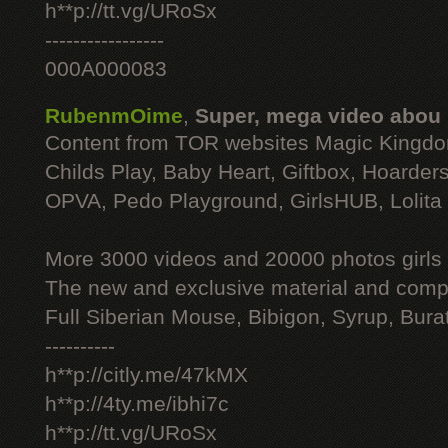
h**p://tt.vg/URoSx
-----------------
000A000083
RubenmOime
,
Super, mega video abou
Content from TOR websites Magic Kingdo
Childs Play, Baby Heart, Giftbox, Hoarders
OPVA, Pedo Playground, GirlsHUB, Lolita 
More 3000 videos and 20000 photos girls
The new and exclusive material and compl
Full Siberian Mouse, Bibigon, Syrup, Bura
----------
h**p://citly.me/47kMX
h**p://4ty.me/ibhi7c
h**p://tt.vg/URoSx