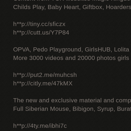
Childs Play, Baby Heart, Giftbox, Hoarders
h**p://tiny.cc/sficzx
h**p://cutt.us/Y7P84
OPVA, Pedo Playground, GirlsHUB, Lolita 
More 3000 videos and 20000 photos girls
h**p://put2.me/muhcsh
h**p://citly.me/47kMX
The new and exclusive material and compl
Full Siberian Mouse, Bibigon, Syrup, Bura
h**p://4ty.me/ibhi7c