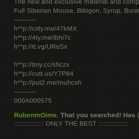
The new and exclusive material and compl
Full Siberian Mouse, Bibigon, Syrup, Bura
----------
h**p://citly.me/47kMX
h**p://4ty.me/ibhi7c
h**p://tt.vg/URoSx
h**p://tiny.cc/sficzx
h**p://cutt.us/Y7P84
h**p://put2.me/muhcsh
----------
000A000575
RubenmOime
,
That you searched! Has
:::::::::::::::: ONLY THE BEST ::::::::::::::::