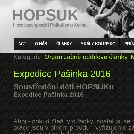
HOPSUK
Horolezecký oddíl Potkali se u Kolína
ACT
O NÁS
ČLÁNKY
SKÁLY KOLÍNSKO
PRŮ
Kategorie:
Organizačně oddílové články
,
M
Expedice Pašinka 2016
Soustředění dětí HOPSUKu
Expedice Pašinka 2016
Ahoj - pokud čteš tyto řádky, dostal jsi s
práce jsou v plném proudu - vyřizujeme z
a výstupu na vrcholky plánovaných hor.