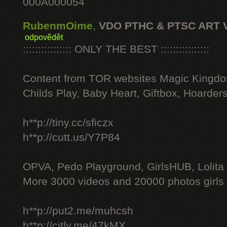
000A000054
RubenmOime
,
VDO PTHC & PTSC ART 
odpovědět
:::::::::::::::: ONLY THE BEST ::::::::::::::::
Content from TOR websites Magic Kingdo
Childs Play, Baby Heart, Giftbox, Hoarders
h**p://tiny.cc/sficzx
h**p://cutt.us/Y7P84
OPVA, Pedo Playground, GirlsHUB, Lolita 
More 3000 videos and 20000 photos girls
h**p://put2.me/muhcsh
h**p://citly.me/47kMX