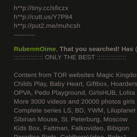
h**p://tiny.cc/sficzx
h**p://cutt.us/Y7P84
h**p://put2.me/muhcsh
----------
RubenmOime
,
That you searched! Has
:::::::::::::::: ONLY THE BEST ::::::::::::::::
Content from TOR websites Magic Kingdo
Childs Play, Baby Heart, Giftbox, Hoarders
OPVA, Pedo Playground, GirlsHUB, Lolita 
More 3000 videos and 20000 photos girls
Complete series LS, BD, YWM, Liluplanet
Sibirian Mouse, St. Peterburg, Moscow
Kids Box, Fattman, Falkovideo, Bibigon