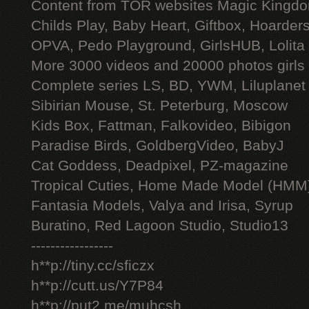
Content from TOR websites Magic Kingdo
Childs Play, Baby Heart, Giftbox, Hoarders
OPVA, Pedo Playground, GirlsHUB, Lolita 
More 3000 videos and 20000 photos girls
Complete series LS, BD, YWM, Liluplanet
Sibirian Mouse, St. Peterburg, Moscow
Kids Box, Fattman, Falkovideo, Bibigon
Paradise Birds, GoldbergVideo, BabyJ
Cat Goddess, Deadpixel, PZ-magazine
Tropical Cuties, Home Made Model (HMM
Fantasia Models, Valya and Irisa, Syrup
Buratino, Red Lagoon Studio, Studio13
-----------------
h**p://tiny.cc/sficzx
h**p://cutt.us/Y7P84
h**p://put2.me/muhcsh