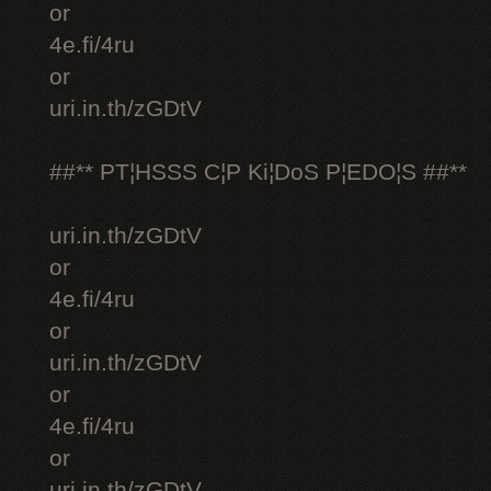
or
4e.fi/4ru
or
uri.in.th/zGDtV
##** PT¦HSSS C¦P Ki¦DoS P¦EDO¦S ##**
uri.in.th/zGDtV
or
4e.fi/4ru
or
uri.in.th/zGDtV
or
4e.fi/4ru
or
uri.in.th/zGDtV