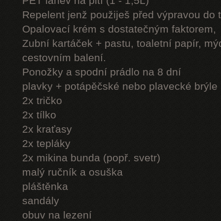
PET láhev na pití (1 - 1,5L)
Repelent jenž použiješ před výpravou do 
Opalovací krém s dostatečným faktorem,
Zubní kartáček + pastu, toaletní papír, mý
cestovním balení.
Ponožky a spodní prádlo na 8 dní
plavky + potápěčské nebo plavecké brýle
2x tričko
2x tílko
2x kraťasy
2x tepláky
2x mikina bunda (popř. svetr)
malý ručník a osuška
pláštěnka
sandály
obuv na lezení