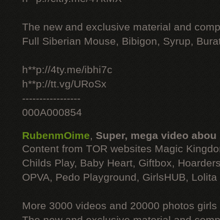
The new and exclusive material and compl
Full Siberian Mouse, Bibigon, Syrup, Bura
h**p://4ty.me/ibhi7c
h**p://tt.vg/URoSx
-----------------
000A000854
RubenmOime
,
Super, mega video abou
Content from TOR websites Magic Kingdo
Childs Play, Baby Heart, Giftbox, Hoarders
OPVA, Pedo Playground, GirlsHUB, Lolita 
More 3000 videos and 20000 photos girls