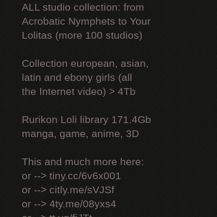
ALL studio collection: from
Acrobatic Nymрhеts to Your
Lоlitаs (more 100 studios)
Collection european, asian,
latin and ebony girls (all
the Internet video) > 4Tb
Rurikon Lоli library 171.4Gb
manga, game, anime, 3D
This and much more here:
or --> tiny.cc/6v6x001
or --> citly.me/sVJSf
or --> 4ty.me/08yxs4