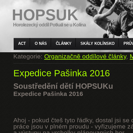
HOPSUK
Horolezecký oddíl Potkali se u Kolína
ACT
O NÁS
ČLÁNKY
SKÁLY KOLÍNSKO
PRŮ
Kategorie:
Organizačně oddílové články
,
M
Expedice Pašinka 2016
Soustředění dětí HOPSUKu
Expedice Pašinka 2016
Ahoj - pokud čteš tyto řádky, dostal jsi s
práce jsou v plném proudu - vyřizujeme z
a výstupu na vrcholky plánovaných hor.