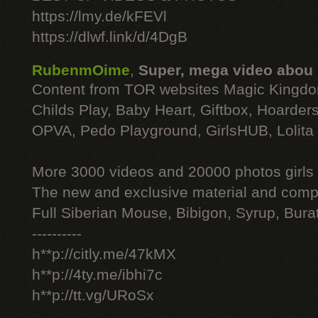
https://lmy.de/kFEVl
https://dlwf.link/d/4DgB
RubenmOime
,
Super, mega video abou
Content from TOR websites Magic Kingdo
Childs Play, Baby Heart, Giftbox, Hoarders
OPVA, Pedo Playground, GirlsHUB, Lolita 
More 3000 videos and 20000 photos girls
The new and exclusive material and compl
Full Siberian Mouse, Bibigon, Syrup, Bura
----------
h**p://citly.me/47kMX
h**p://4ty.me/ibhi7c
h**p://tt.vg/URoSx