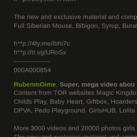
The new and exclusive material and compl
Full Siberian Mouse, Bibigon, Syrup, Bura
h**p://4ty.me/ibhi7c
h**p://tt.vg/URoSx
-----------------
000A000854
RubenmOime
,
Super, mega video abou
Content from TOR websites Magic Kingdo
Childs Play, Baby Heart, Giftbox, Hoarders
OPVA, Pedo Playground, GirlsHUB, Lolita 
More 3000 videos and 20000 photos girls