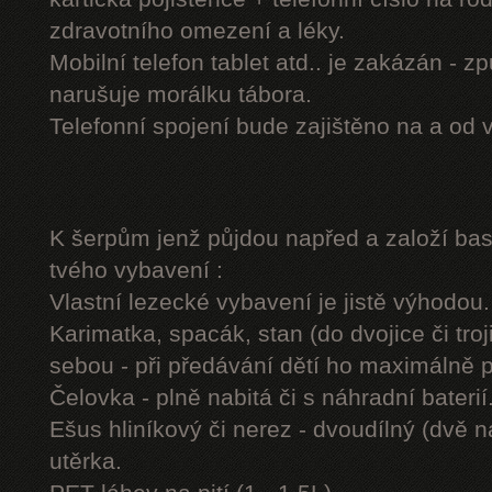
zdravotního omezení a léky.
Mobilní telefon tablet atd.. je zakázán - 
narušuje morálku tábora.
Telefonní spojení bude zajištěno na a od 
K šerpům jenž půjdou napřed a založí b
tvého vybavení :
Vlastní lezecké vybavení je jistě výhodou.
Karimatka, spacák, stan (do dvojice či troj
sebou - při předávání dětí ho maximálně 
Čelovka - plně nabitá či s náhradní baterií
Ešus hliníkový či nerez - dvoudílný (dvě n
utěrka.