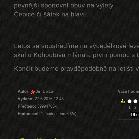
pevnější sportovní obuv na výlety
Čepice či šátek na hlavu.
Letos se soustředíme na výcedélkové leze
skal u Kohoutova mlýna a první pomoc s t
Končit budeme pravděpodobně na letišti v
Autor:
Jiří Belza
Vaše hodn
Vydáno:
27.6.2016 12:48
Přečteno:
39994763x
1
2
Hodnocení:
1 (hodnoceno 692x)