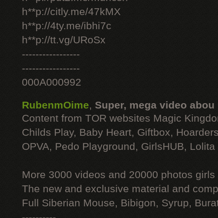
h**p://citly.me/47kMX
h**p://4ty.me/ibhi7c
h**p://tt.vg/URoSx
-----------------
-----------------
000A000992
RubenmOime
,
Super, mega video abou
Content from TOR websites Magic Kingdo
Childs Play, Baby Heart, Giftbox, Hoarders
OPVA, Pedo Playground, GirlsHUB, Lolita 
More 3000 videos and 20000 photos girls
The new and exclusive material and compl
Full Siberian Mouse, Bibigon, Syrup, Bura
----------