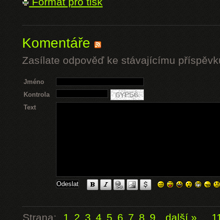
Formát pro tisk
Komentáře
Zasílate odpověď ke stávajícímu příspěvk
Jméno
Kontrola
Text
Strana:
1
2
3
4
5
6
7
8
9
další »
...
1