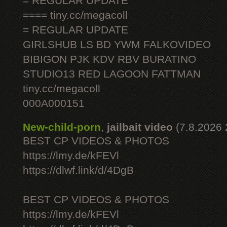
= REGULAR UPDATE
==== tiny.cc/megacoll
= REGULAR UPDATE
GIRLSHUB LS BD YWM FALKOVIDEO
BIBIGON PJK KDV RBV BURATINO
STUDIO13 RED LAGOON FATTMAN
tiny.cc/megacoll
000A000151
New-child-porn
,
jailbait video
(7.8.2026 
BEST CP VIDEOS & PHOTOS
https://lmy.de/kFEVl
https://dlwf.link/d/4DgB
BEST CP VIDEOS & PHOTOS
https://lmy.de/kFEVl