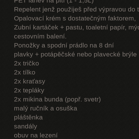
PET láhev na pití (1 - 1,5L)
Repelent jenž použiješ před výpravou do 
Opalovací krém s dostatečným faktorem,
Zubní kartáček + pastu, toaletní papír, mý
cestovním balení.
Ponožky a spodní prádlo na 8 dní
plavky + potápěčské nebo plavecké brýle
2x tričko
2x tílko
2x kraťasy
2x tepláky
2x mikina bunda (popř. svetr)
malý ručník a osuška
pláštěnka
sandály
obuv na lezení