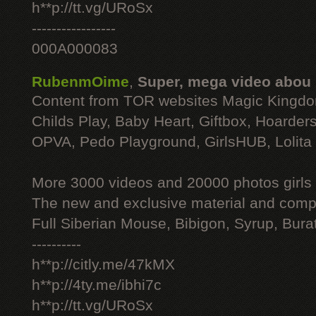
h**p://tt.vg/URoSx
-----------------
000A000083
RubenmOime
,
Super, mega video abou
Content from TOR websites Magic Kingdo
Childs Play, Baby Heart, Giftbox, Hoarders
OPVA, Pedo Playground, GirlsHUB, Lolita 
More 3000 videos and 20000 photos girls
The new and exclusive material and compl
Full Siberian Mouse, Bibigon, Syrup, Bura
----------
h**p://citly.me/47kMX
h**p://4ty.me/ibhi7c
h**p://tt.vg/URoSx