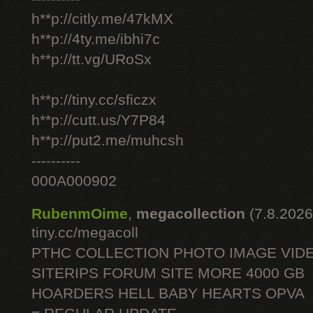
h**p://citly.me/47kMX
h**p://4ty.me/ibhi7c
h**p://tt.vg/URoSx
h**p://tiny.cc/sficzx
h**p://cutt.us/Y7P84
h**p://put2.me/muhcsh
----------
000A000902
RubenmOime
,
megacollection
(7.8.2026
tiny.cc/megacoll
PTHC COLLECTION PHOTO IMAGE VID
SITERIPS FORUM SITE MORE 4000 GB
HOARDERS HELL BABY HEARTS OPVA