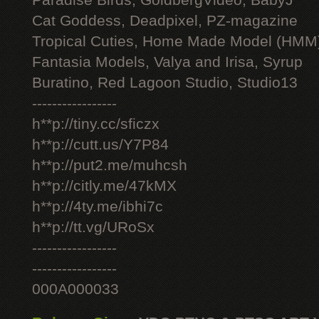
Paradise Birds, GoldbergVideo, BabyJ
Cat Goddess, Deadpixel, PZ-magazine
Tropical Cuties, Home Made Model (HMM
Fantasia Models, Valya and Irisa, Syrup
Buratino, Red Lagoon Studio, Studio13
-----------------
h**p://tiny.cc/sficzx
h**p://cutt.us/Y7P84
h**p://put2.me/muhcsh
h**p://citly.me/47kMX
h**p://4ty.me/ibhi7c
h**p://tt.vg/URoSx
-----------------
-----------------
000A000033