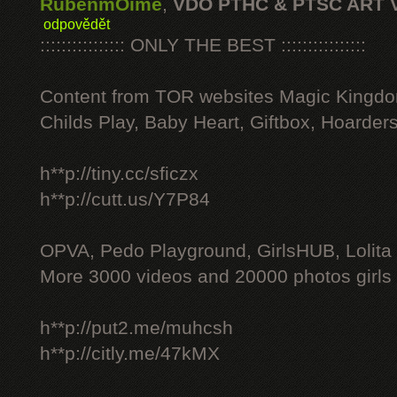
RubenmOime
,
VDO PTHC & PTSC ART 
odpovědět
:::::::::::::::: ONLY THE BEST ::::::::::::::::
Content from TOR websites Magic Kingdo
Childs Play, Baby Heart, Giftbox, Hoarders
h**p://tiny.cc/sficzx
h**p://cutt.us/Y7P84
OPVA, Pedo Playground, GirlsHUB, Lolita 
More 3000 videos and 20000 photos girls
h**p://put2.me/muhcsh
h**p://citly.me/47kMX