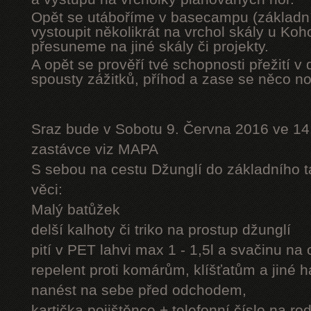
Opět se utáboříme v basecampu (základní
vystoupit několikrát na vrchol skály u Ko
přesuneme na jiné skály či projekty.
A opět se prověří tvé schopnosti přežití v 
spousty zážitků, příhod a zase se něco n
Sraz bude v Sobotu 9. Června 2016 ve 14
zastávce viz MAPA
S sebou na cestu Džunglí do základního tá
věci:
Malý batůžek
delší kalhoty či triko na prostup džunglí
pití v PET lahvi max 1 - 1,5l a svačinu na
repelent proti komárům, klíšťatům a jiné 
nanést na sebe před odchodem,
kartička pojištěnce + telefonní číslo na rod