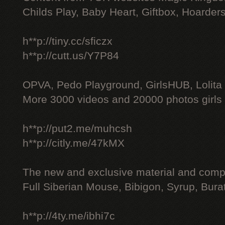
Childs Play, Baby Heart, Giftbox, Hoarders
h**p://tiny.cc/sficzx
h**p://cutt.us/Y7P84
OPVA, Pedo Playground, GirlsHUB, Lolita 
More 3000 videos and 20000 photos girls
h**p://put2.me/muhcsh
h**p://citly.me/47kMX
The new and exclusive material and compl
Full Siberian Mouse, Bibigon, Syrup, Bura
h**p://4ty.me/ibhi7c