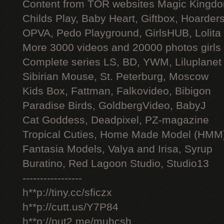
Content from TOR websites Magic Kingdo
Childs Play, Baby Heart, Giftbox, Hoarders
OPVA, Pedo Playground, GirlsHUB, Lolita 
More 3000 videos and 20000 photos girls
Complete series LS, BD, YWM, Liluplanet
Sibirian Mouse, St. Peterburg, Moscow
Kids Box, Fattman, Falkovideo, Bibigon
Paradise Birds, GoldbergVideo, BabyJ
Cat Goddess, Deadpixel, PZ-magazine
Tropical Cuties, Home Made Model (HMM
Fantasia Models, Valya and Irisa, Syrup
Buratino, Red Lagoon Studio, Studio13
-----------------
h**p://tiny.cc/sficzx
h**p://cutt.us/Y7P84
h**p://put2.me/muhcsh