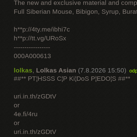
The new and exclusive material and compl
Full Siberian Mouse, Bibigon, Syrup, Bura
h**p://4ty.me/ibhi7c
h**p://tt.vg/URoSx
-----------------
000A000613
lolkas
,
Lolkas Asian
(7.8.2026 15:50)
odp
##** PT¦HSSS C¦P Ki¦DoS P¦EDO¦S ##**
uri.in.th/zGDtV
or
4e.fi/4ru
or
uri.in.th/zGDtV