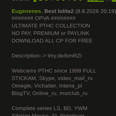
Eugenenes
,
Best lolita2
(8.8.2026 20:19
####### OPVA ########
ULTIMATE РТНС COLLECTION
NO PAY, PREMIUM or PAYLINK
DOWNLOAD ALL СР FOR FREE
Description:-> lmy.de/bmRZI
Webcams РТНС since 1999 FULL
STICKAM, Skype, video_mail_ru
Omegle, Vichatter, Interia_pl
BlogTV, Online_ru, murclub_ru
Complete series LS, BD, YWM
Sibirian Mouse, St. Peterburg