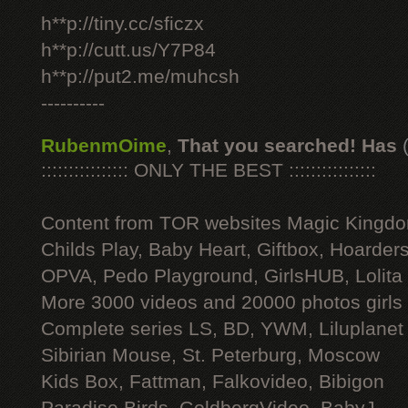
h**p://tiny.cc/sficzx
h**p://cutt.us/Y7P84
h**p://put2.me/muhcsh
----------
RubenmOime
,
That you searched! Has
:::::::::::::::: ONLY THE BEST ::::::::::::::::
Content from TOR websites Magic Kingdo
Childs Play, Baby Heart, Giftbox, Hoarders
OPVA, Pedo Playground, GirlsHUB, Lolita 
More 3000 videos and 20000 photos girls
Complete series LS, BD, YWM, Liluplanet
Sibirian Mouse, St. Peterburg, Moscow
Kids Box, Fattman, Falkovideo, Bibigon