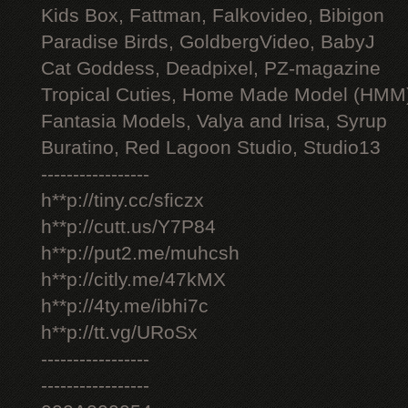
Kids Box, Fattman, Falkovideo, Bibigon
Paradise Birds, GoldbergVideo, BabyJ
Cat Goddess, Deadpixel, PZ-magazine
Tropical Cuties, Home Made Model (HMM
Fantasia Models, Valya and Irisa, Syrup
Buratino, Red Lagoon Studio, Studio13
-----------------
h**p://tiny.cc/sficzx
h**p://cutt.us/Y7P84
h**p://put2.me/muhcsh
h**p://citly.me/47kMX
h**p://4ty.me/ibhi7c
h**p://tt.vg/URoSx
-----------------
-----------------