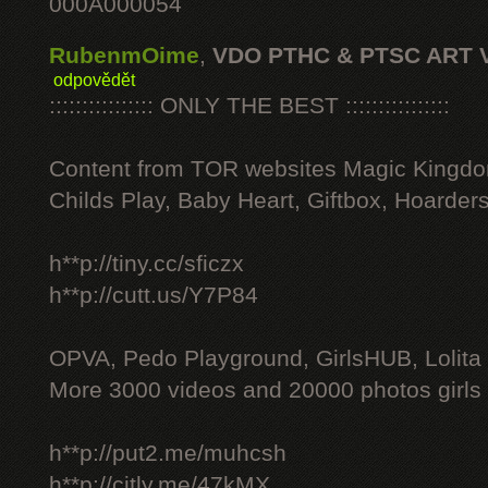
000A000054
RubenmOime
,
VDO PTHC & PTSC ART 
odpovědět
:::::::::::::::: ONLY THE BEST ::::::::::::::::
Content from TOR websites Magic Kingdo
Childs Play, Baby Heart, Giftbox, Hoarders
h**p://tiny.cc/sficzx
h**p://cutt.us/Y7P84
OPVA, Pedo Playground, GirlsHUB, Lolita 
More 3000 videos and 20000 photos girls
h**p://put2.me/muhcsh
h**p://citly.me/47kMX