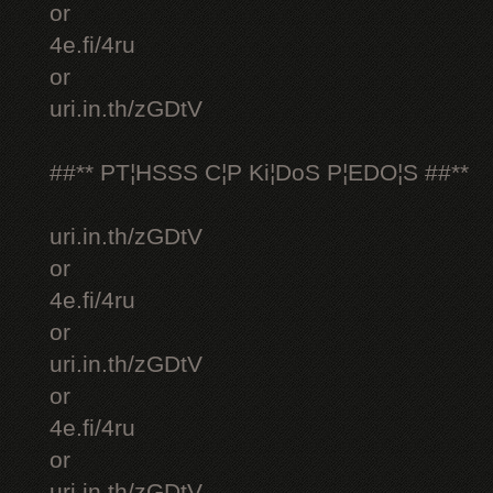
or
4e.fi/4ru
or
uri.in.th/zGDtV
##** PT¦HSSS C¦P Ki¦DoS P¦EDO¦S ##**
uri.in.th/zGDtV
or
4e.fi/4ru
or
uri.in.th/zGDtV
or
4e.fi/4ru
or
uri.in.th/zGDtV