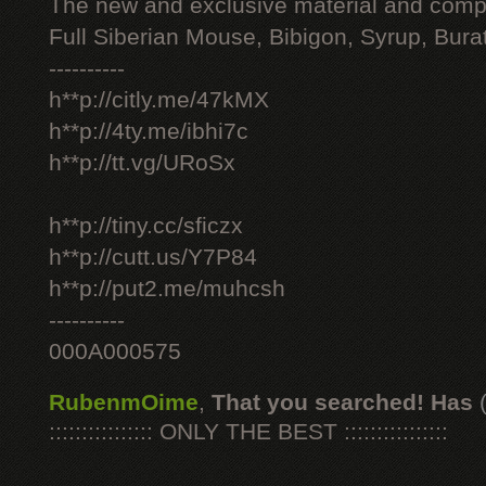
The new and exclusive material and compl
Full Siberian Mouse, Bibigon, Syrup, Bura
----------
h**p://citly.me/47kMX
h**p://4ty.me/ibhi7c
h**p://tt.vg/URoSx
h**p://tiny.cc/sficzx
h**p://cutt.us/Y7P84
h**p://put2.me/muhcsh
----------
000A000575
RubenmOime
,
That you searched! Has
:::::::::::::::: ONLY THE BEST ::::::::::::::::