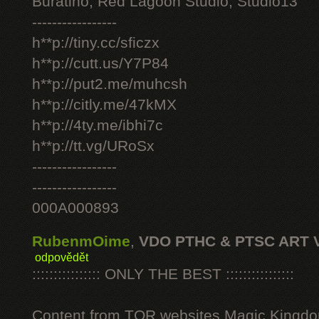
Buratino, Red Lagoon Studio, Studio13
-----------------
h**p://tiny.cc/sficzx
h**p://cutt.us/Y7P84
h**p://put2.me/muhcsh
h**p://citly.me/47kMX
h**p://4ty.me/ibhi7c
h**p://tt.vg/URoSx
-----------------
-----------------
000A000893
RubenmOime
,
VDO PTHC & PTSC ART 
odpovědět
:::::::::::::::: ONLY THE BEST ::::::::::::::::
Content from TOR websites Magic Kingdo