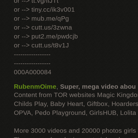
or --> tt.vg/fiJTt
or --> tiny.cc/ik3v001
or --> mub.me/qPg
or --> cutt.us/3zwna
or --> put2.me/pwdcjb
or --> cutt.us/t8v1J
-----------------
-----------------
000A000084
RubenmOime
,
Super, mega video abou
Content from TOR websites Magic Kingdo
Childs Play, Baby Heart, Giftbox, Hoarders
OPVA, Pedo Playground, GirlsHUB, Lolita 
More 3000 videos and 20000 photos girls