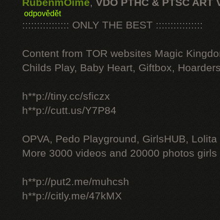
RubenmOime
,
VDO PTHC & PTSC ART 
odpovědět
:::::::::::::::: ONLY THE BEST ::::::::::::::::
Content from TOR websites Magic Kingdo
Childs Play, Baby Heart, Giftbox, Hoarders
h**p://tiny.cc/sficzx
h**p://cutt.us/Y7P84
OPVA, Pedo Playground, GirlsHUB, Lolita 
More 3000 videos and 20000 photos girls
h**p://put2.me/muhcsh
h**p://citly.me/47kMX