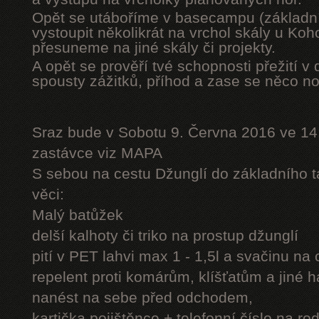
Opět se utáboříme v basecampu (základní
vystoupit několikrát na vrchol skály u Ko
přesuneme na jiné skály či projekty.
A opět se prověří tvé schopnosti přežití v 
spousty zážitků, příhod a zase se něco n
Sraz bude v Sobotu 9. Června 2016 ve 14
zastávce viz MAPA
S sebou na cestu Džunglí do základního tá
věci:
Malý batůžek
delší kalhoty či triko na prostup džunglí
pití v PET lahvi max 1 - 1,5l a svačinu na
repelent proti komárům, klíšťatům a jiné 
nanést na sebe před odchodem,
kartička pojištěnce + telefonní číslo na rod