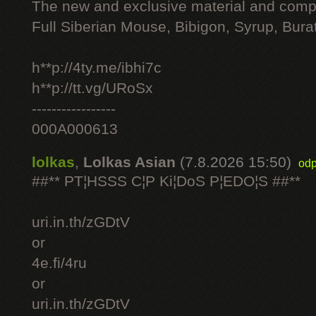
The new and exclusive material and compl
Full Siberian Mouse, Bibigon, Syrup, Bura
h**p://4ty.me/ibhi7c
h**p://tt.vg/URoSx
-----------------
000A000613
lolkas
,
Lolkas Asian
(7.8.2026 15:50)
odp
##** PT¦HSSS C¦P Ki¦DoS P¦EDO¦S ##**
uri.in.th/zGDtV
or
4e.fi/4ru
or
uri.in.th/zGDtV