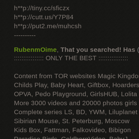
h**p://tiny.cc/sficzx
h**p://cutt.us/Y7P84
h**p://put2.me/muhcsh
----------
RubenmOime
,
That you searched! Has
:::::::::::::::: ONLY THE BEST ::::::::::::::::
Content from TOR websites Magic Kingdo
Childs Play, Baby Heart, Giftbox, Hoarders
OPVA, Pedo Playground, GirlsHUB, Lolita 
More 3000 videos and 20000 photos girls
Complete series LS, BD, YWM, Liluplanet
Sibirian Mouse, St. Peterburg, Moscow
Kids Box, Fattman, Falkovideo, Bibigon