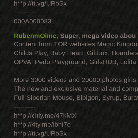
h**p://tt.vg/URoSx
-----------------
000A000083
RubenmOime
,
Super, mega video abou
Content from TOR websites Magic Kingdo
Childs Play, Baby Heart, Giftbox, Hoarders
OPVA, Pedo Playground, GirlsHUB, Lolita 
More 3000 videos and 20000 photos girls
The new and exclusive material and compl
Full Siberian Mouse, Bibigon, Syrup, Bura
----------
h**p://citly.me/47kMX
h**p://4ty.me/ibhi7c
h**p://tt.vg/URoSx