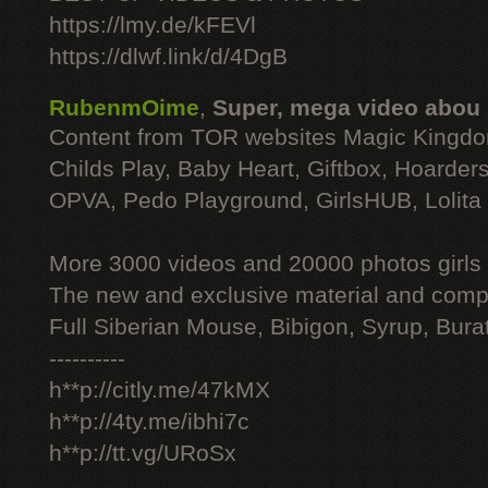
https://lmy.de/kFEVl
https://dlwf.link/d/4DgB
RubenmOime
,
Super, mega video abou
Content from TOR websites Magic Kingdo
Childs Play, Baby Heart, Giftbox, Hoarders
OPVA, Pedo Playground, GirlsHUB, Lolita 
More 3000 videos and 20000 photos girls
The new and exclusive material and compl
Full Siberian Mouse, Bibigon, Syrup, Bura
----------
h**p://citly.me/47kMX
h**p://4ty.me/ibhi7c
h**p://tt.vg/URoSx