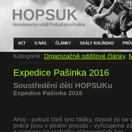
HOPSUK
Horolezecký oddíl Potkali se u Kolína
ACT
O NÁS
ČLÁNKY
SKÁLY KOLÍNSKO
PRŮ
Kategorie:
Organizačně oddílové články
,
M
Expedice Pašinka 2016
Soustředění dětí HOPSUKu
Expedice Pašinka 2016
Ahoj - pokud čteš tyto řádky, dostal jsi s
práce jsou v plném proudu - vyřizujeme z
a výstupu na vrcholky plánovaných hor.