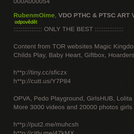
000A000054
RubenmOime
,
VDO PTHC & PTSC ART 
odpovědět
:::::::::::::::: ONLY THE BEST ::::::::::::::::
Content from TOR websites Magic Kingdo
Childs Play, Baby Heart, Giftbox, Hoarders
h**p://tiny.cc/sficzx
h**p://cutt.us/Y7P84
OPVA, Pedo Playground, GirlsHUB, Lolita 
More 3000 videos and 20000 photos girls
h**p://put2.me/muhcsh
h**p://citly.me/47kMX