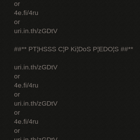
or
4e.fi/4ru
or
uri.in.th/zGDtV
##** PT¦HSSS C¦P Ki¦DoS P¦EDO¦S ##**
uri.in.th/zGDtV
or
4e.fi/4ru
or
uri.in.th/zGDtV
or
4e.fi/4ru
or
uri.in.th/zGDtV