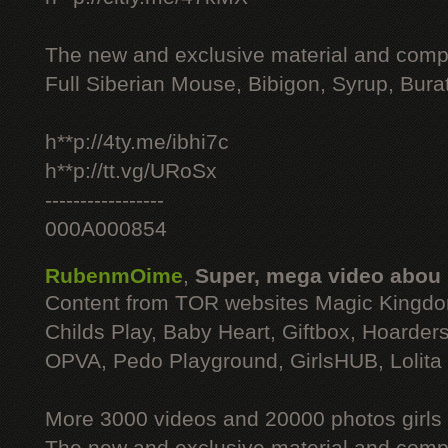
The new and exclusive material and compl
Full Siberian Mouse, Bibigon, Syrup, Bura
h**p://4ty.me/ibhi7c
h**p://tt.vg/URoSx
-----------------
000A000854
RubenmOime
,
Super, mega video abou
Content from TOR websites Magic Kingdo
Childs Play, Baby Heart, Giftbox, Hoarders
OPVA, Pedo Playground, GirlsHUB, Lolita 
More 3000 videos and 20000 photos girls