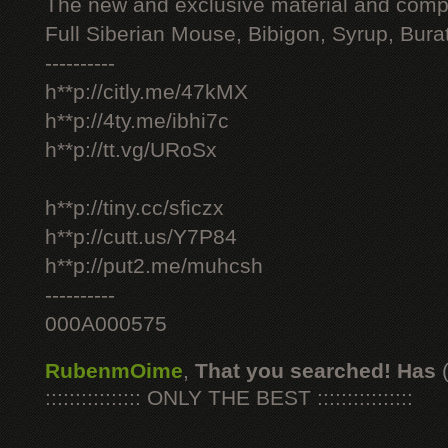
The new and exclusive material and compl
Full Siberian Mouse, Bibigon, Syrup, Bura
----------
h**p://citly.me/47kMX
h**p://4ty.me/ibhi7c
h**p://tt.vg/URoSx
h**p://tiny.cc/sficzx
h**p://cutt.us/Y7P84
h**p://put2.me/muhcsh
----------
000A000575
RubenmOime
,
That you searched! Has
:::::::::::::::: ONLY THE BEST ::::::::::::::::