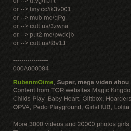
or --> tt.vg/fiJTt
or --> tiny.cc/ik3v001
or --> mub.me/qPg
or --> cutt.us/3zwna
or --> put2.me/pwdcjb
or --> cutt.us/t8v1J
-----------------
-----------------
000A000084
RubenmOime
,
Super, mega video abou
Content from TOR websites Magic Kingdo
Childs Play, Baby Heart, Giftbox, Hoarders
OPVA, Pedo Playground, GirlsHUB, Lolita 
More 3000 videos and 20000 photos girls