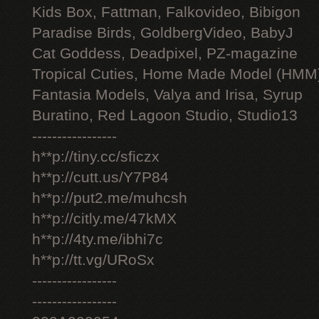
Kids Box, Fattman, Falkovideo, Bibigon
Paradise Birds, GoldbergVideo, BabyJ
Cat Goddess, Deadpixel, PZ-magazine
Tropical Cuties, Home Made Model (HMM
Fantasia Models, Valya and Irisa, Syrup
Buratino, Red Lagoon Studio, Studio13
-----------------
h**p://tiny.cc/sficzx
h**p://cutt.us/Y7P84
h**p://put2.me/muhcsh
h**p://citly.me/47kMX
h**p://4ty.me/ibhi7c
h**p://tt.vg/URoSx
-----------------
-----------------