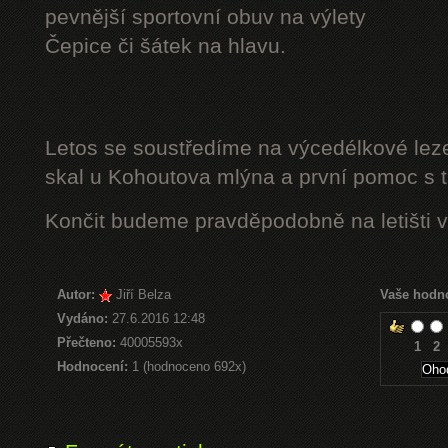
pevnější sportovní obuv na výlety
Čepice či šátek na hlavu.
Letos se soustředíme na výcedélkové leze
skal u Kohoutova mlýna a první pomoc s t
Končit budeme pravděpodobně na letišti v
Autor:
Jiří Belza
Vaše hodn
Vydáno:
27.6.2016 12:48
Přečteno:
40005593x
1
2
Hodnocení:
1 (hodnoceno 692x)