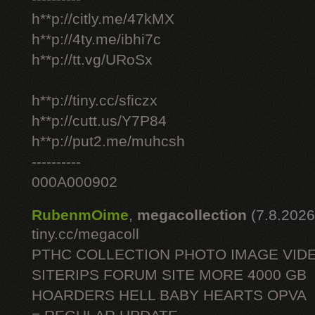
h**p://citly.me/47kMX
h**p://4ty.me/ibhi7c
h**p://tt.vg/URoSx
h**p://tiny.cc/sficzx
h**p://cutt.us/Y7P84
h**p://put2.me/muhcsh
----------
000A000902
RubenmOime
,
megacollection
(7.8.2026
tiny.cc/megacoll
PTHC COLLECTION PHOTO IMAGE VID
SITERIPS FORUM SITE MORE 4000 GB
HOARDERS HELL BABY HEARTS OPVA