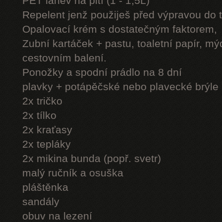
PET láhev na pití (1 - 1,5L)
Repelent jenž použiješ před výpravou do 
Opalovací krém s dostatečným faktorem,
Zubní kartáček + pastu, toaletní papír, mý
cestovním balení.
Ponožky a spodní prádlo na 8 dní
plavky + potápěčské nebo plavecké brýle
2x tričko
2x tílko
2x kraťasy
2x tepláky
2x mikina bunda (popř. svetr)
malý ručník a osuška
pláštěnka
sandály
obuv na lezení