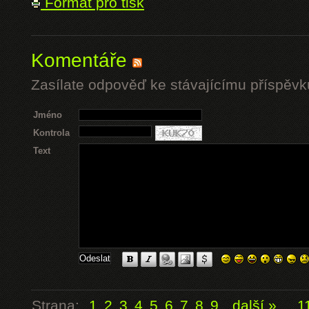
Formát pro tisk
Komentáře
Zasílate odpověď ke stávajícímu příspěvk
Jméno
Kontrola
Text
Strana:
1
2
3
4
5
6
7
8
9
další »
...
1