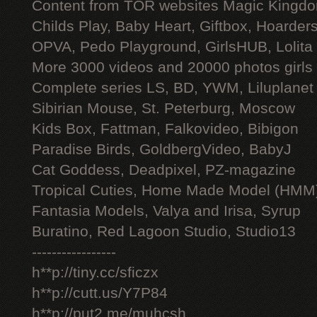
Content from TOR websites Magic Kingdo
Childs Play, Baby Heart, Giftbox, Hoarders
OPVA, Pedo Playground, GirlsHUB, Lolita 
More 3000 videos and 20000 photos girls
Complete series LS, BD, YWM, Liluplanet
Sibirian Mouse, St. Peterburg, Moscow
Kids Box, Fattman, Falkovideo, Bibigon
Paradise Birds, GoldbergVideo, BabyJ
Cat Goddess, Deadpixel, PZ-magazine
Tropical Cuties, Home Made Model (HMM
Fantasia Models, Valya and Irisa, Syrup
Buratino, Red Lagoon Studio, Studio13
-----------------
h**p://tiny.cc/sficzx
h**p://cutt.us/Y7P84
h**p://put2.me/muhcsh