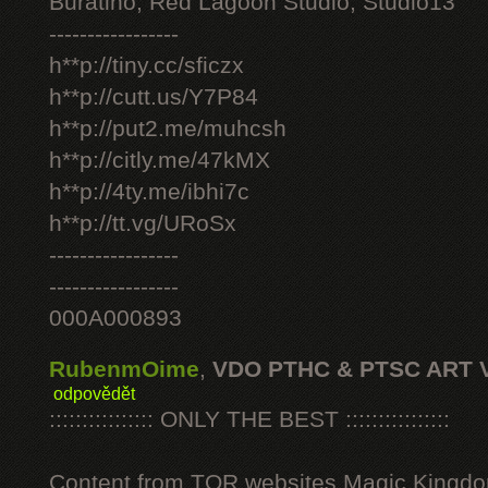
Buratino, Red Lagoon Studio, Studio13
-----------------
h**p://tiny.cc/sficzx
h**p://cutt.us/Y7P84
h**p://put2.me/muhcsh
h**p://citly.me/47kMX
h**p://4ty.me/ibhi7c
h**p://tt.vg/URoSx
-----------------
-----------------
000A000893
RubenmOime
,
VDO PTHC & PTSC ART 
odpovědět
:::::::::::::::: ONLY THE BEST ::::::::::::::::
Content from TOR websites Magic Kingdo