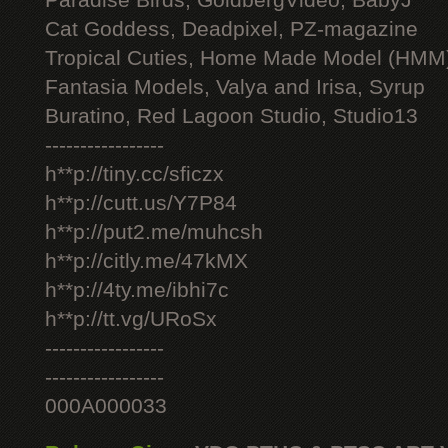
Paradise Birds, GoldbergVideo, BabyJ
Cat Goddess, Deadpixel, PZ-magazine
Tropical Cuties, Home Made Model (HMM
Fantasia Models, Valya and Irisa, Syrup
Buratino, Red Lagoon Studio, Studio13
-----------------
h**p://tiny.cc/sficzx
h**p://cutt.us/Y7P84
h**p://put2.me/muhcsh
h**p://citly.me/47kMX
h**p://4ty.me/ibhi7c
h**p://tt.vg/URoSx
-----------------
-----------------
000A000033