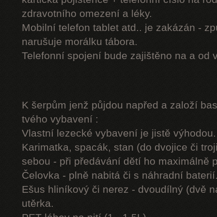
zdravotního omezení a léky.
Mobilní telefon tablet atd.. je zakázán - 
narušuje morálku tábora.
Telefonní spojení bude zajištěno na a od 
K šerpům jenž půjdou napřed a založí b
tvého vybavení :
Vlastní lezecké vybavení je jistě výhodou.
Karimatka, spacák, stan (do dvojice či troj
sebou - při předávání dětí ho maximálně 
Čelovka - plně nabitá či s náhradní baterií
Ešus hliníkový či nerez - dvoudílný (dvě n
utěrka.