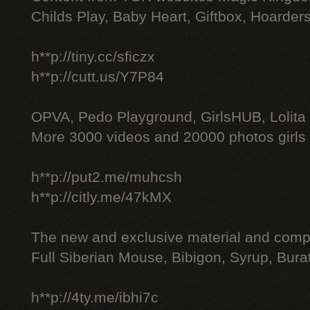
Childs Play, Baby Heart, Giftbox, Hoarders
h**p://tiny.cc/sficzx
h**p://cutt.us/Y7P84
OPVA, Pedo Playground, GirlsHUB, Lolita 
More 3000 videos and 20000 photos girls
h**p://put2.me/muhcsh
h**p://citly.me/47kMX
The new and exclusive material and compl
Full Siberian Mouse, Bibigon, Syrup, Bura
h**p://4ty.me/ibhi7c