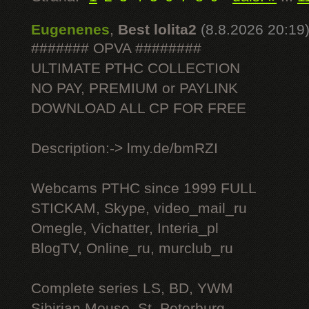
Eugenenes
,
Best lolita2
(8.8.2026 20:19
####### OPVA ########
ULTIMATE РТНС COLLECTION
NO PAY, PREMIUM or PAYLINK
DOWNLOAD ALL СР FOR FREE
Description:-> lmy.de/bmRZI
Webcams РТНС since 1999 FULL
STICKAM, Skype, video_mail_ru
Omegle, Vichatter, Interia_pl
BlogTV, Online_ru, murclub_ru
Complete series LS, BD, YWM
Sibirian Mouse, St. Peterburg