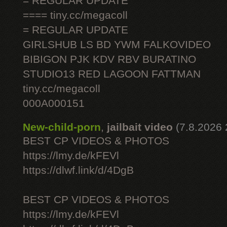
= REGULAR UPDATE
==== tiny.cc/megacoll
= REGULAR UPDATE
GIRLSHUB LS BD YWM FALKOVIDEO
BIBIGON PJK KDV RBV BURATINO
STUDIO13 RED LAGOON FATTMAN
tiny.cc/megacoll
000A000151
New-child-porn
,
jailbait video
(7.8.2026 
BEST CP VIDEOS & PHOTOS
https://lmy.de/kFEVl
https://dlwf.link/d/4DgB
BEST CP VIDEOS & PHOTOS
https://lmy.de/kFEVl