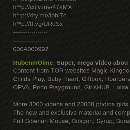
h**p://citly.me/47kMX
h**p://4ty.me/ibhi7c
h**p://tt.vg/URoSx
-----------------
-----------------
000A000992
RubenmOime
,
Super, mega video abou
Content from TOR websites Magic Kingdo
Childs Play, Baby Heart, Giftbox, Hoarders
OPVA, Pedo Playground, GirlsHUB, Lolita 
More 3000 videos and 20000 photos girls
The new and exclusive material and compl
Full Siberian Mouse, Bibigon, Syrup, Bura
----------