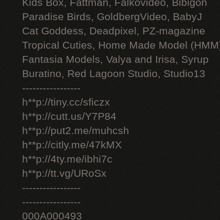
Kids Box, Fattman, Falkovideo, Bibigon
Paradise Birds, GoldbergVideo, BabyJ
Cat Goddess, Deadpixel, PZ-magazine
Tropical Cuties, Home Made Model (HMM
Fantasia Models, Valya and Irisa, Syrup
Buratino, Red Lagoon Studio, Studio13
-----------------
h**p://tiny.cc/sficzx
h**p://cutt.us/Y7P84
h**p://put2.me/muhcsh
h**p://citly.me/47kMX
h**p://4ty.me/ibhi7c
h**p://tt.vg/URoSx
-----------------
-----------------
000A000493