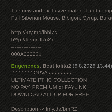
The new and exclusive material and compl
Full Siberian Mouse, Bibigon, Syrup, Bura
h**p://4ty.me/ibhi7c
h**p://tt.vg/URoSx
-----------------
000A000021
Eugenenes
,
Best lolita2
(6.8.2026 13:44
####### OPVA ########
ULTIMATE РТНС COLLECTION
NO PAY, PREMIUM or PAYLINK
DOWNLOAD ALL СР FOR FREE
Description:-> lmy.de/bmRZI