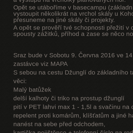
Opět se utáboříme v basecampu (základní
vystoupit několikrát na vrchol skály u Ko
přesuneme na jiné skály či projekty.
A opět se prověří tvé schopnosti přežití v 
spousty zážitků, příhod a zase se něco n
Sraz bude v Sobotu 9. Června 2016 ve 14
zastávce viz MAPA
S sebou na cestu Džunglí do základního tá
věci:
Malý batůžek
delší kalhoty či triko na prostup džunglí
pití v PET lahvi max 1 - 1,5l a svačinu na
repelent proti komárům, klíšťatům a jiné 
nanést na sebe před odchodem,
kartička pojištěnce + telefonní číslo na rod