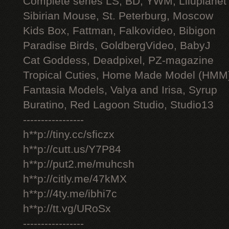
Complete series LS, BD, YWM, Liluplanet
Sibirian Mouse, St. Peterburg, Moscow
Kids Box, Fattman, Falkovideo, Bibigon
Paradise Birds, GoldbergVideo, BabyJ
Cat Goddess, Deadpixel, PZ-magazine
Tropical Cuties, Home Made Model (HMM
Fantasia Models, Valya and Irisa, Syrup
Buratino, Red Lagoon Studio, Studio13
-----------------
h**p://tiny.cc/sficzx
h**p://cutt.us/Y7P84
h**p://put2.me/muhcsh
h**p://citly.me/47kMX
h**p://4ty.me/ibhi7c
h**p://tt.vg/URoSx
-----------------