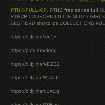
PTHC-FULL-CP
,
PTHC free series full
(6
PTHCP LOLIPORN LITTLE SLUTS GIRL
BEST DVD shortclips COLLECTIONS FU
https://citly.me/xtc1Y
https://put2.me/tidrqi
https://citly.me/eDZB2
https://citly.me/BzAJI
https://citly.me/v6ACg
https://citly.me/Z0Nnv