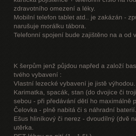
zdravotního omezení a léky.
Mobilní telefon tablet atd.. je zakázán - 
narušuje morálku tábora.
Telefonní spojení bude zajištěno na a od 
K šerpům jenž půjdou napřed a založí b
tvého vybavení :
Vlastní lezecké vybavení je jistě výhodou.
Karimatka, spacák, stan (do dvojice či troj
sebou - při předávání dětí ho maximálně 
Čelovka - plně nabitá či s náhradní baterií
Ešus hliníkový či nerez - dvoudílný (dvě n
utěrka.