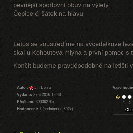
pevnější sportovní obuv na výlety
Čepice či šátek na hlavu.
Letos se soustředíme na výcedélkové leze
skal u Kohoutova mlýna a první pomoc s t
Končit budeme pravděpodobně na letišti v
Autor:
Jiří Belza
Vaše hodn
Vydáno:
27.6.2016 12:48
Přečteno:
39936270x
1
2
Hodnocení:
1 (hodnoceno 692x)