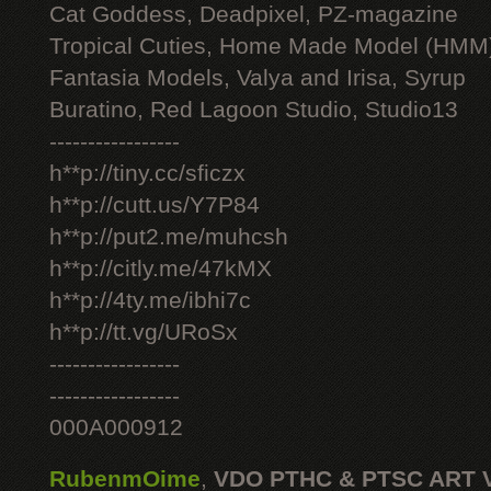
Cat Goddess, Deadpixel, PZ-magazine
Tropical Cuties, Home Made Model (HMM
Fantasia Models, Valya and Irisa, Syrup
Buratino, Red Lagoon Studio, Studio13
-----------------
h**p://tiny.cc/sficzx
h**p://cutt.us/Y7P84
h**p://put2.me/muhcsh
h**p://citly.me/47kMX
h**p://4ty.me/ibhi7c
h**p://tt.vg/URoSx
-----------------
-----------------
000A000912
RubenmOime
,
VDO PTHC & PTSC ART 