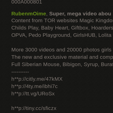
000A000801
RubenmOime
,
Super, mega video abou
Content from TOR websites Magic Kingdo
Childs Play, Baby Heart, Giftbox, Hoarders
OPVA, Pedo Playground, GirlsHUB, Lolita 
More 3000 videos and 20000 photos girls
The new and exclusive material and compl
Full Siberian Mouse, Bibigon, Syrup, Bura
----------
h**p://citly.me/47kMX
h**p://4ty.me/ibhi7c
h**p://tt.vg/URoSx
h**p://tiny.cc/sficzx