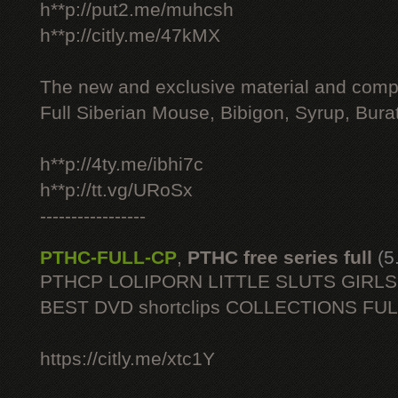
h**p://put2.me/muhcsh
h**p://citly.me/47kMX
The new and exclusive material and compl
Full Siberian Mouse, Bibigon, Syrup, Bura
h**p://4ty.me/ibhi7c
h**p://tt.vg/URoSx
-----------------
PTHC-FULL-CP
,
PTHC free series full
(5
PTHCP LOLIPORN LITTLE SLUTS GIRL
BEST DVD shortclips COLLECTIONS FU
https://citly.me/xtc1Y