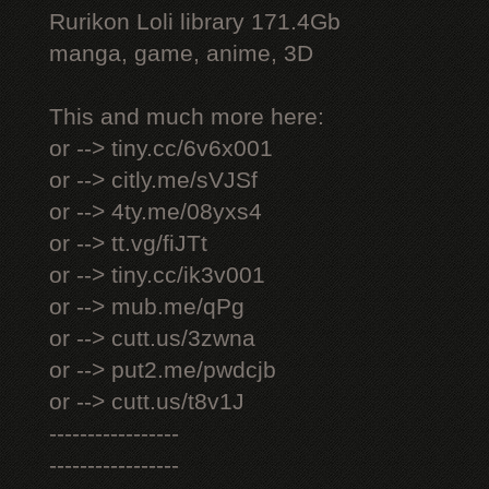
Rurikon Lоli library 171.4Gb
manga, game, anime, 3D
This and much more here:
or --> tiny.cc/6v6x001
or --> citly.me/sVJSf
or --> 4ty.me/08yxs4
or --> tt.vg/fiJTt
or --> tiny.cc/ik3v001
or --> mub.me/qPg
or --> cutt.us/3zwna
or --> put2.me/pwdcjb
or --> cutt.us/t8v1J
-----------------
-----------------