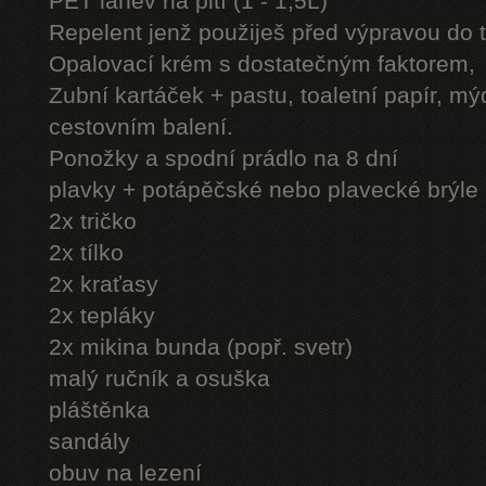
PET láhev na pití (1 - 1,5L)
Repelent jenž použiješ před výpravou do 
Opalovací krém s dostatečným faktorem,
Zubní kartáček + pastu, toaletní papír, mý
cestovním balení.
Ponožky a spodní prádlo na 8 dní
plavky + potápěčské nebo plavecké brýle
2x tričko
2x tílko
2x kraťasy
2x tepláky
2x mikina bunda (popř. svetr)
malý ručník a osuška
pláštěnka
sandály
obuv na lezení