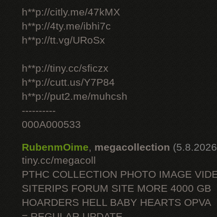
h**p://citly.me/47kMX
h**p://4ty.me/ibhi7c
h**p://tt.vg/URoSx
h**p://tiny.cc/sficzx
h**p://cutt.us/Y7P84
h**p://put2.me/muhcsh
----------
000A000533
RubenmOime
,
megacollection
(5.8.2026
tiny.cc/megacoll
PTHC COLLECTION PHOTO IMAGE VID
SITERIPS FORUM SITE MORE 4000 GB
HOARDERS HELL BABY HEARTS OPVA
= REGULAR UPDATE