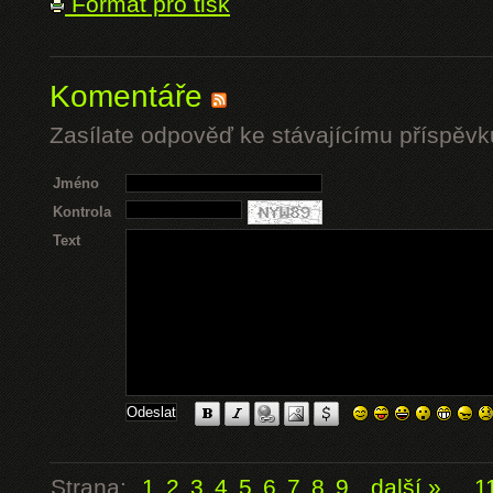
Formát pro tisk
Komentáře
Zasílate odpověď ke stávajícímu příspěvk
Jméno
Kontrola
Text
Strana:
1
2
3
4
5
6
7
8
9
další »
...
1