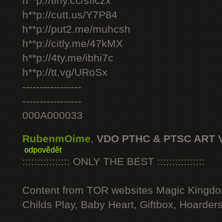
h**p://tiny.cc/sficzx
h**p://cutt.us/Y7P84
h**p://put2.me/muhcsh
h**p://citly.me/47kMX
h**p://4ty.me/ibhi7c
h**p://tt.vg/URoSx
-----------------
-----------------
000A000033
RubenmOime
,
VDO PTHC & PTSC ART 
odpovědět
:::::::::::::::: ONLY THE BEST ::::::::::::::::
Content from TOR websites Magic Kingdo
Childs Play, Baby Heart, Giftbox, Hoarders