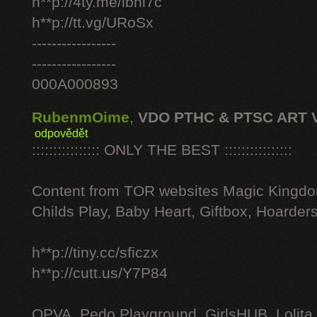
h**p://4ty.me/ibhi7c
h**p://tt.vg/URoSx
-----------------
-----------------
000A000893
RubenmOime
,
VDO PTHC & PTSC ART 
odpovědět
:::::::::::::::: ONLY THE BEST ::::::::::::::::
Content from TOR websites Magic Kingdo
Childs Play, Baby Heart, Giftbox, Hoarders
h**p://tiny.cc/sficzx
h**p://cutt.us/Y7P84
OPVA, Pedo Playground, GirlsHUB, Lolita 