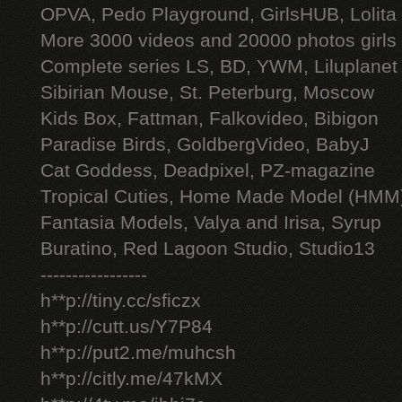
OPVA, Pedo Playground, GirlsHUB, Lolita 
More 3000 videos and 20000 photos girls
Complete series LS, BD, YWM, Liluplanet
Sibirian Mouse, St. Peterburg, Moscow
Kids Box, Fattman, Falkovideo, Bibigon
Paradise Birds, GoldbergVideo, BabyJ
Cat Goddess, Deadpixel, PZ-magazine
Tropical Cuties, Home Made Model (HMM
Fantasia Models, Valya and Irisa, Syrup
Buratino, Red Lagoon Studio, Studio13
-----------------
h**p://tiny.cc/sficzx
h**p://cutt.us/Y7P84
h**p://put2.me/muhcsh
h**p://citly.me/47kMX