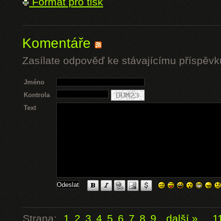
Formát pro tisk
Komentáře
Zasílate odpověď ke stávajícímu příspěvk
Jméno
Kontrola
Text
Strana:
1
2
3
4
5
6
7
8
9
další »
...
1