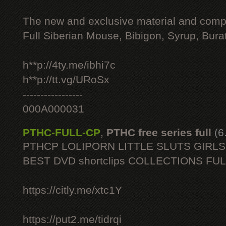
The new and exclusive material and compl
Full Siberian Mouse, Bibigon, Syrup, Bura
h**p://4ty.me/ibhi7c
h**p://tt.vg/URoSx
-----------------
000A000031
PTHC-FULL-CP
,
PTHC free series full
(6
PTHCP LOLIPORN LITTLE SLUTS GIRL
BEST DVD shortclips COLLECTIONS FU
https://citly.me/xtc1Y
https://put2.me/tidrqi