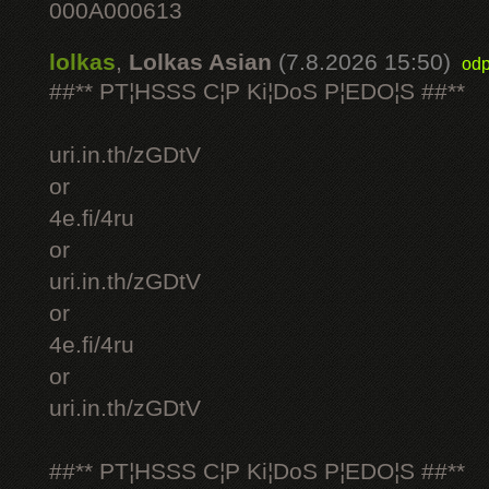
000A000613
lolkas
,
Lolkas Asian
(7.8.2026 15:50)
odp
##** PT¦HSSS C¦P Ki¦DoS P¦EDO¦S ##**
uri.in.th/zGDtV
or
4e.fi/4ru
or
uri.in.th/zGDtV
or
4e.fi/4ru
or
uri.in.th/zGDtV
##** PT¦HSSS C¦P Ki¦DoS P¦EDO¦S ##**