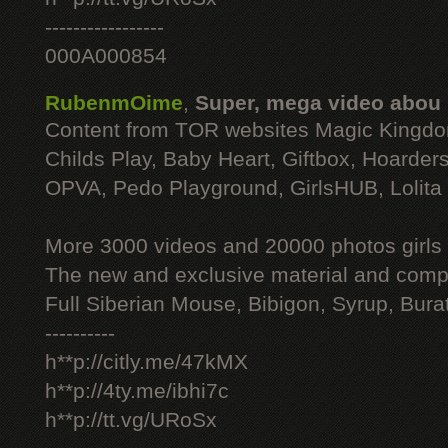
-----------------
000A000854
RubenmOime
,
Super, mega video abou
Content from TOR websites Magic Kingdo
Childs Play, Baby Heart, Giftbox, Hoarders
OPVA, Pedo Playground, GirlsHUB, Lolita 
More 3000 videos and 20000 photos girls
The new and exclusive material and compl
Full Siberian Mouse, Bibigon, Syrup, Bura
----------
h**p://citly.me/47kMX
h**p://4ty.me/ibhi7c
h**p://tt.vg/URoSx