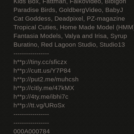
Kids Box, Fattman, Falkovideo, Bibigon
Paradise Birds, GoldbergVideo, BabyJ
Cat Goddess, Deadpixel, PZ-magazine
Tropical Cuties, Home Made Model (HMM
Fantasia Models, Valya and Irisa, Syrup
Buratino, Red Lagoon Studio, Studio13
-----------------
h**p://tiny.cc/sficzx
h**p://cutt.us/Y7P84
h**p://put2.me/muhcsh
h**p://citly.me/47kMX
h**p://4ty.me/ibhi7c
h**p://tt.vg/URoSx
-----------------
-----------------
000A000784