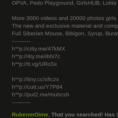
OPVA, Pedo Playground, GirlsHUB, Lolita 
More 3000 videos and 20000 photos girls
The new and exclusive material and compl
Full Siberian Mouse, Bibigon, Syrup, Bura
----------
h**p://citly.me/47kMX
h**p://4ty.me/ibhi7c
h**p://tt.vg/URoSx
h**p://tiny.cc/sficzx
h**p://cutt.us/Y7P84
h**p://put2.me/muhcsh
----------
RubenmOime
,
That you searched! Has