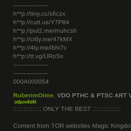
-----------------
h**p://tiny.cc/sficzx
h**p://cutt.us/Y7P84
h**p://put2.me/muhcsh
h**p://citly.me/47kMX
h**p://4ty.me/ibhi7c
h**p://tt.vg/URoSx
-----------------
-----------------
000A000054
RubenmOime
,
VDO PTHC & PTSC ART 
odpovědět
:::::::::::::::: ONLY THE BEST ::::::::::::::::
Content from TOR websites Magic Kingdo