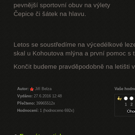
pevnější sportovní obuv na výlety
Čepice či šátek na hlavu.
Letos se soustředíme na výcedélkové leze
skal u Kohoutova mlýna a první pomoc s t
Končit budeme pravděpodobně na letišti v
Autor:
Jiří Belza
Vaše hodn
Vydáno:
27.6.2016 12:48
Přečteno:
39965512x
1
2
Hodnocení:
1 (hodnoceno 692x)