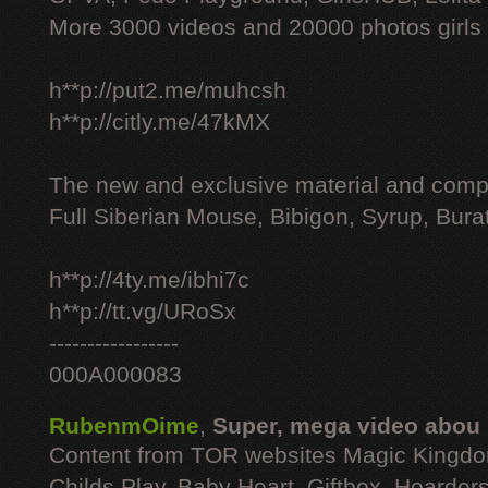
More 3000 videos and 20000 photos girls
h**p://put2.me/muhcsh
h**p://citly.me/47kMX
The new and exclusive material and compl
Full Siberian Mouse, Bibigon, Syrup, Bura
h**p://4ty.me/ibhi7c
h**p://tt.vg/URoSx
-----------------
000A000083
RubenmOime
,
Super, mega video abou
Content from TOR websites Magic Kingdo
Childs Play, Baby Heart, Giftbox, Hoarders