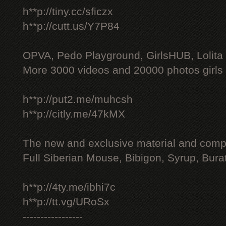
h**p://tiny.cc/sficzx
h**p://cutt.us/Y7P84
OPVA, Pedo Playground, GirlsHUB, Lolita 
More 3000 videos and 20000 photos girls
h**p://put2.me/muhcsh
h**p://citly.me/47kMX
The new and exclusive material and compl
Full Siberian Mouse, Bibigon, Syrup, Bura
h**p://4ty.me/ibhi7c
h**p://tt.vg/URoSx
-----------------