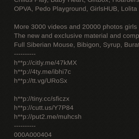
OPVA, Pedo Playground, GirlsHUB, Lolita 
More 3000 videos and 20000 photos girls
The new and exclusive material and compl
Full Siberian Mouse, Bibigon, Syrup, Bura
----------
h**p://citly.me/47kMX
h**p://4ty.me/ibhi7c
h**p://tt.vg/URoSx
h**p://tiny.cc/sficzx
h**p://cutt.us/Y7P84
h**p://put2.me/muhcsh
----------
000A000404