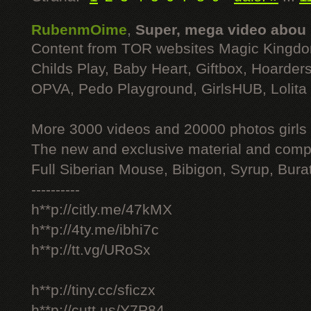
RubenmOime
,
Super, mega video abou
Content from TOR websites Magic Kingdo
Childs Play, Baby Heart, Giftbox, Hoarders
OPVA, Pedo Playground, GirlsHUB, Lolita 
More 3000 videos and 20000 photos girls
The new and exclusive material and compl
Full Siberian Mouse, Bibigon, Syrup, Bura
----------
h**p://citly.me/47kMX
h**p://4ty.me/ibhi7c
h**p://tt.vg/URoSx
h**p://tiny.cc/sficzx
h**p://cutt.us/Y7P84