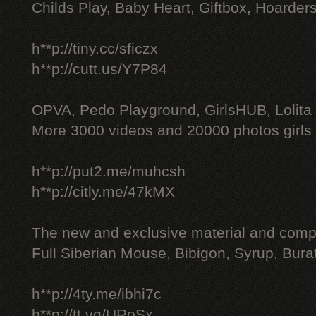
Childs Play, Baby Heart, Giftbox, Hoarders
h**p://tiny.cc/sficzx
h**p://cutt.us/Y7P84
OPVA, Pedo Playground, GirlsHUB, Lolita 
More 3000 videos and 20000 photos girls
h**p://put2.me/muhcsh
h**p://citly.me/47kMX
The new and exclusive material and compl
Full Siberian Mouse, Bibigon, Syrup, Bura
h**p://4ty.me/ibhi7c
h**p://tt.vg/URoSx