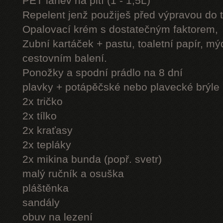
PET láhev na pití (1 - 1,5L)
Repelent jenž použiješ před výpravou do 
Opalovací krém s dostatečným faktorem,
Zubní kartáček + pastu, toaletní papír, mý
cestovním balení.
Ponožky a spodní prádlo na 8 dní
plavky + potápěčské nebo plavecké brýle
2x tričko
2x tílko
2x kraťasy
2x tepláky
2x mikina bunda (popř. svetr)
malý ručník a osuška
pláštěnka
sandály
obuv na lezení