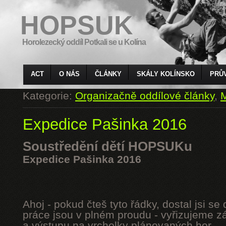
HOPSUK
Horolezecký oddíl Potkali se u Kolína
ACT
O NÁS
ČLÁNKY
SKÁLY KOLÍNSKO
PRŮ
Kategorie:
Organizačně oddílové články
,
M
Expedice Pašinka 2016
Soustředění dětí HOPSUKu
Expedice Pašinka 2016
Ahoj - pokud čteš tyto řádky, dostal jsi s
práce jsou v plném proudu - vyřizujeme z
a výstupu na vrcholky plánovaných hor.