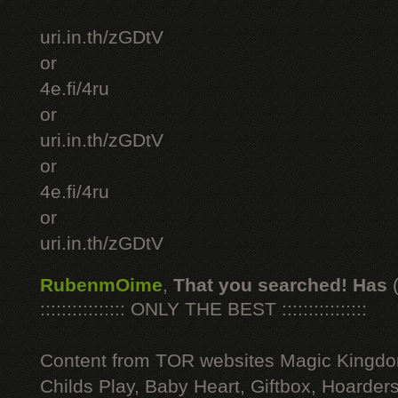
uri.in.th/zGDtV
or
4e.fi/4ru
or
uri.in.th/zGDtV
or
4e.fi/4ru
or
uri.in.th/zGDtV
RubenmOime
,
That you searched! Has
:::::::::::::::: ONLY THE BEST ::::::::::::::::
Content from TOR websites Magic Kingdo
Childs Play, Baby Heart, Giftbox, Hoarders