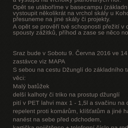
Opět se utáboříme v basecampu (základní
vystoupit několikrát na vrchol skály u Ko
přesuneme na jiné skály či projekty.
A opět se prověří tvé schopnosti přežití v 
spousty zážitků, příhod a zase se něco n
Sraz bude v Sobotu 9. Června 2016 ve 14
zastávce viz MAPA
S sebou na cestu Džunglí do základního tá
věci:
Malý batůžek
delší kalhoty či triko na prostup džunglí
pití v PET lahvi max 1 - 1,5l a svačinu na
repelent proti komárům, klíšťatům a jiné 
nanést na sebe před odchodem,
kartička pojištěnce + telefonní číslo na rod