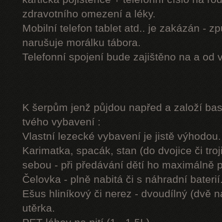
zdravotního omezení a léky.
Mobilní telefon tablet atd.. je zakázán - 
narušuje morálku tábora.
Telefonní spojení bude zajištěno na a od 
K šerpům jenž půjdou napřed a založí b
tvého vybavení :
Vlastní lezecké vybavení je jistě výhodou.
Karimatka, spacák, stan (do dvojice či troj
sebou - při předávání dětí ho maximálně 
Čelovka - plně nabitá či s náhradní baterií
Ešus hliníkový či nerez - dvoudílný (dvě n
utěrka.