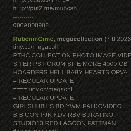
h**p://put2.me/muhcsh
----------
000A000902
RubenmOime
,
megacollection
(7.8.2026
tiny.cc/megacoll
PTHC COLLECTION PHOTO IMAGE VID
SITERIPS FORUM SITE MORE 4000 GB
HOARDERS HELL BABY HEARTS OPVA
= REGULAR UPDATE
==== tiny.cc/megacoll
= REGULAR UPDATE
GIRLSHUB LS BD YWM FALKOVIDEO
BIBIGON PJK KDV RBV BURATINO
STUDIO13 RED LAGOON FATTMAN