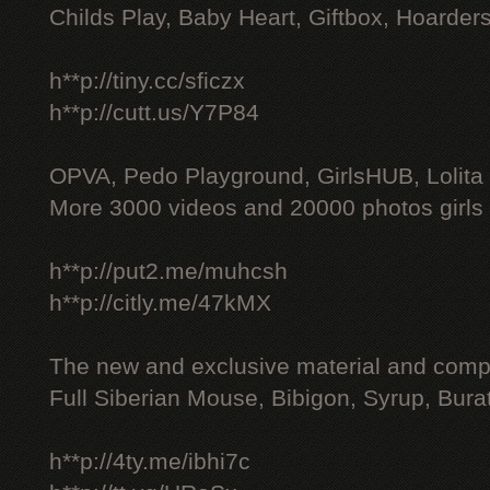
Childs Play, Baby Heart, Giftbox, Hoarders
h**p://tiny.cc/sficzx
h**p://cutt.us/Y7P84
OPVA, Pedo Playground, GirlsHUB, Lolita 
More 3000 videos and 20000 photos girls
h**p://put2.me/muhcsh
h**p://citly.me/47kMX
The new and exclusive material and compl
Full Siberian Mouse, Bibigon, Syrup, Bura
h**p://4ty.me/ibhi7c