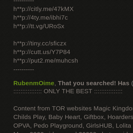
----------
h**p://citly.me/47kMX
h**p://4ty.me/ibhi7c
h**p://tt.vg/URoSx
h**p://tiny.cc/sficzx
h**p://cutt.us/Y7P84
h**p://put2.me/muhcsh
----------
RubenmOime
,
That you searched! Has
:::::::::::::::: ONLY THE BEST ::::::::::::::::
Content from TOR websites Magic Kingdo
Childs Play, Baby Heart, Giftbox, Hoarders
OPVA, Pedo Playground, GirlsHUB, Lolita 