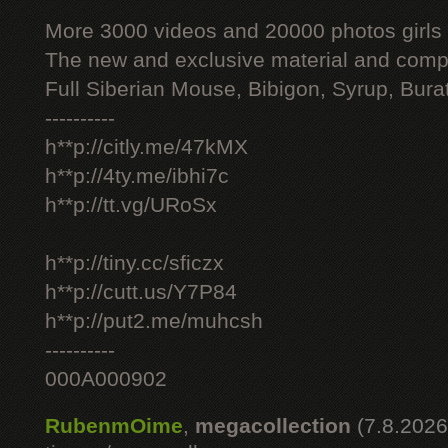
More 3000 videos and 20000 photos girls
The new and exclusive material and compl
Full Siberian Mouse, Bibigon, Syrup, Bura
----------
h**p://citly.me/47kMX
h**p://4ty.me/ibhi7c
h**p://tt.vg/URoSx
h**p://tiny.cc/sficzx
h**p://cutt.us/Y7P84
h**p://put2.me/muhcsh
----------
000A000902
RubenmOime
,
megacollection
(7.8.2026