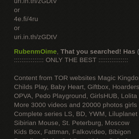
uri.in.th/zGDtV
or
4e.fi/4ru
or
uri.in.th/zGDtV
RubenmOime
,
That you searched! Has
:::::::::::::::: ONLY THE BEST ::::::::::::::::
Content from TOR websites Magic Kingdo
Childs Play, Baby Heart, Giftbox, Hoarders
OPVA, Pedo Playground, GirlsHUB, Lolita 
More 3000 videos and 20000 photos girls
Complete series LS, BD, YWM, Liluplanet
Sibirian Mouse, St. Peterburg, Moscow
Kids Box, Fattman, Falkovideo, Bibigon