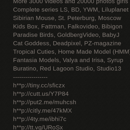
More 3000 videos and 20000 photos girls
Complete series LS, BD, YWM, Liluplanet
Sibirian Mouse, St. Peterburg, Moscow
Kids Box, Fattman, Falkovideo, Bibigon
Paradise Birds, GoldbergVideo, BabyJ
Cat Goddess, Deadpixel, PZ-magazine
Tropical Cuties, Home Made Model (HMM
Fantasia Models, Valya and Irisa, Syrup
Buratino, Red Lagoon Studio, Studio13
-----------------
h**p://tiny.cc/sficzx
h**p://cutt.us/Y7P84
h**p://put2.me/muhcsh
h**p://citly.me/47kMX
h**p://4ty.me/ibhi7c
h**p://tt.vg/URoSx