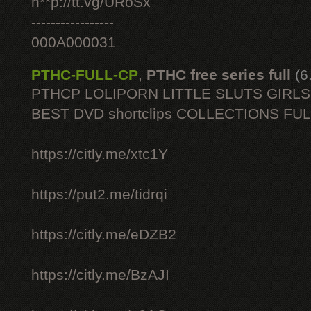
h**p://tt.vg/URoSx
-----------------
000A000031
PTHC-FULL-CP
,
PTHC free series full
(6
PTHCP LOLIPORN LITTLE SLUTS GIRL
BEST DVD shortclips COLLECTIONS FU
https://citly.me/xtc1Y
https://put2.me/tidrqi
https://citly.me/eDZB2
https://citly.me/BzAJI