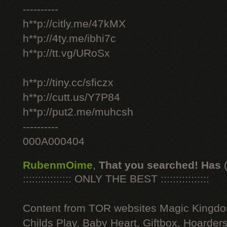
----------
h**p://citly.me/47kMX
h**p://4ty.me/ibhi7c
h**p://tt.vg/URoSx
h**p://tiny.cc/sficzx
h**p://cutt.us/Y7P84
h**p://put2.me/muhcsh
----------
000A000404
RubenmOime
,
That you searched! Has
:::::::::::::::: ONLY THE BEST ::::::::::::::::
Content from TOR websites Magic Kingdo
Childs Play, Baby Heart, Giftbox, Hoarders