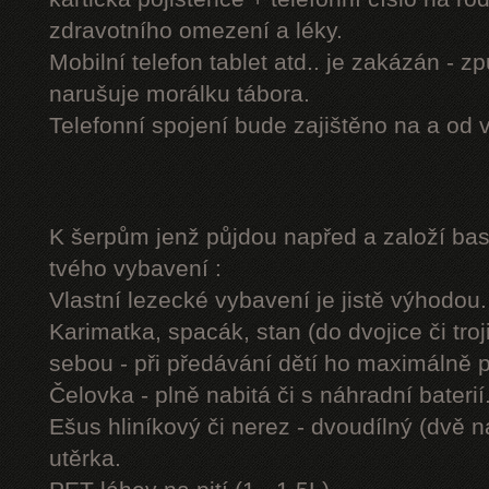
zdravotního omezení a léky.
Mobilní telefon tablet atd.. je zakázán - 
narušuje morálku tábora.
Telefonní spojení bude zajištěno na a od 
K šerpům jenž půjdou napřed a založí b
tvého vybavení :
Vlastní lezecké vybavení je jistě výhodou.
Karimatka, spacák, stan (do dvojice či troj
sebou - při předávání dětí ho maximálně 
Čelovka - plně nabitá či s náhradní baterií
Ešus hliníkový či nerez - dvoudílný (dvě n
utěrka.