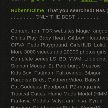
RubenmOime
,
That you searched! Has
:::::::::::::::: ONLY THE BEST ::::::::::::::::
Content from TOR websites Magic Kingdo
Childs Play, Baby Heart, Giftbox, Hoarders
OPVA, Pedo Playground, GirlsHUB, Lolita 
More 3000 videos and 20000 photos girls
Complete series LS, BD, YWM, Liluplanet
Sibirian Mouse, St. Peterburg, Moscow
Kids Box, Fattman, Falkovideo, Bibigon
Paradise Birds, GoldbergVideo, BabyJ
Cat Goddess, Deadpixel, PZ-magazine
Tropical Cuties, Home Made Model (HMM
Fantasia Models, Valya and Irisa, Syrup
Buratino, Red Lagoon Studio, Studio13