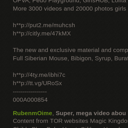
OPVA, Pedo Playground, GirlsHUB, Lolita 
More 3000 videos and 20000 photos girls
h**p://put2.me/muhcsh
h**p://citly.me/47kMX
The new and exclusive material and compl
Full Siberian Mouse, Bibigon, Syrup, Bura
h**p://4ty.me/ibhi7c
h**p://tt.vg/URoSx
-----------------
000A000854
RubenmOime
,
Super, mega video abou
Content from TOR websites Magic Kingdo