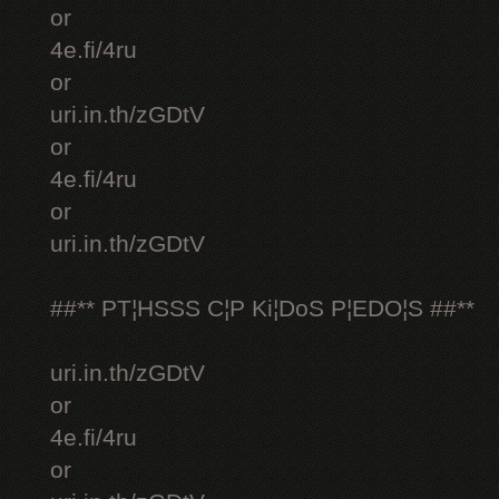
or
4e.fi/4ru
or
uri.in.th/zGDtV
or
4e.fi/4ru
or
uri.in.th/zGDtV
##** PT¦HSSS C¦P Ki¦DoS P¦EDO¦S ##**
uri.in.th/zGDtV
or
4e.fi/4ru
or