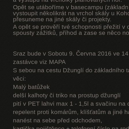
Opět se utáboříme v basecampu (základní
vystoupit několikrát na vrchol skály u Ko
přesuneme na jiné skály či projekty.
A opět se prověří tvé schopnosti přežití v 
spousty zážitků, příhod a zase se něco n
Sraz bude v Sobotu 9. Června 2016 ve 14
zastávce viz MAPA
S sebou na cestu Džunglí do základního tá
věci:
Malý batůžek
delší kalhoty či triko na prostup džunglí
pití v PET lahvi max 1 - 1,5l a svačinu na
repelent proti komárům, klíšťatům a jiné 
nanést na sebe před odchodem,
kartička pojištěnce + telefonní číslo na rod