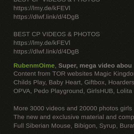
https://lmy.de/kFEVl
https://dlwf.link/d/4DgB
BEST CP VIDEOS & PHOTOS
https://lmy.de/kFEVl
https://dlwf.link/d/4DgB
RubenmOime
,
Super, mega video abou
Content from TOR websites Magic Kingdo
Childs Play, Baby Heart, Giftbox, Hoarders
OPVA, Pedo Playground, GirlsHUB, Lolita 
More 3000 videos and 20000 photos girls
The new and exclusive material and compl
Full Siberian Mouse, Bibigon, Syrup, Bura