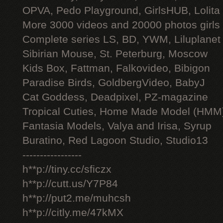
OPVA, Pedo Playground, GirlsHUB, Lolita 
More 3000 videos and 20000 photos girls
Complete series LS, BD, YWM, Liluplanet
Sibirian Mouse, St. Peterburg, Moscow
Kids Box, Fattman, Falkovideo, Bibigon
Paradise Birds, GoldbergVideo, BabyJ
Cat Goddess, Deadpixel, PZ-magazine
Tropical Cuties, Home Made Model (HMM
Fantasia Models, Valya and Irisa, Syrup
Buratino, Red Lagoon Studio, Studio13
-----------------
h**p://tiny.cc/sficzx
h**p://cutt.us/Y7P84
h**p://put2.me/muhcsh
h**p://citly.me/47kMX