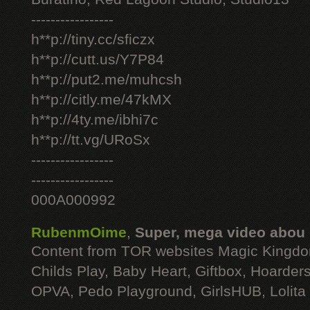
-----------------
h**p://tiny.cc/sficzx
h**p://cutt.us/Y7P84
h**p://put2.me/muhcsh
h**p://citly.me/47kMX
h**p://4ty.me/ibhi7c
h**p://tt.vg/URoSx
-----------------
-----------------
000A000992
RubenmOime
,
Super, mega video abou
Content from TOR websites Magic Kingdo
Childs Play, Baby Heart, Giftbox, Hoarders
OPVA, Pedo Playground, GirlsHUB, Lolita 