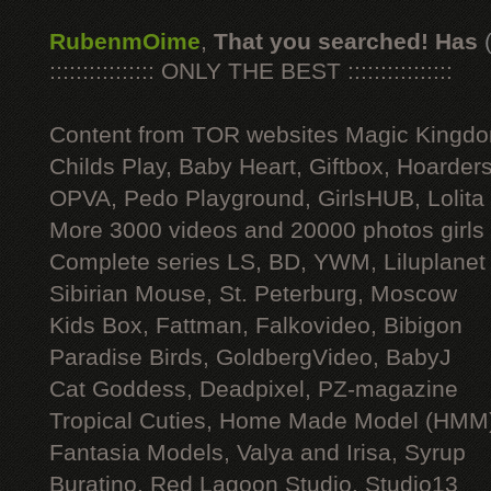
RubenmOime
,
That you searched! Has
:::::::::::::::: ONLY THE BEST ::::::::::::::::
Content from TOR websites Magic Kingdo
Childs Play, Baby Heart, Giftbox, Hoarders
OPVA, Pedo Playground, GirlsHUB, Lolita 
More 3000 videos and 20000 photos girls
Complete series LS, BD, YWM, Liluplanet
Sibirian Mouse, St. Peterburg, Moscow
Kids Box, Fattman, Falkovideo, Bibigon
Paradise Birds, GoldbergVideo, BabyJ
Cat Goddess, Deadpixel, PZ-magazine
Tropical Cuties, Home Made Model (HMM
Fantasia Models, Valya and Irisa, Syrup
Buratino, Red Lagoon Studio, Studio13