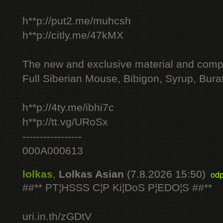
h**p://put2.me/muhcsh
h**p://citly.me/47kMX
The new and exclusive material and compl
Full Siberian Mouse, Bibigon, Syrup, Bura
h**p://4ty.me/ibhi7c
h**p://tt.vg/URoSx
-----------------
000A000613
lolkas
,
Lolkas Asian
(7.8.2026 15:50)
odp
##** PT¦HSSS C¦P Ki¦DoS P¦EDO¦S ##**
uri.in.th/zGDtV