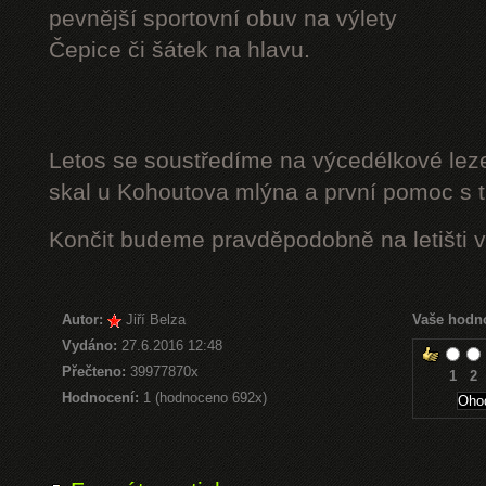
pevnější sportovní obuv na výlety
Čepice či šátek na hlavu.
Letos se soustředíme na výcedélkové leze
skal u Kohoutova mlýna a první pomoc s t
Končit budeme pravděpodobně na letišti v
Autor:
Jiří Belza
Vaše hodn
Vydáno:
27.6.2016 12:48
Přečteno:
39977870x
1
2
Hodnocení:
1 (hodnoceno 692x)