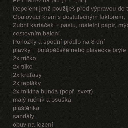
PET láhev na pití (1 - 1,5L)
Repelent jenž použiješ před výpravou do 
Opalovací krém s dostatečným faktorem,
Zubní kartáček + pastu, toaletní papír, mý
cestovním balení.
Ponožky a spodní prádlo na 8 dní
plavky + potápěčské nebo plavecké brýle
2x tričko
2x tílko
2x kraťasy
2x tepláky
2x mikina bunda (popř. svetr)
malý ručník a osuška
pláštěnka
sandály
obuv na lezení