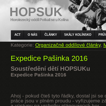
HOPSUK
Horolezecký oddíl Potkali se u Kolína
ACT
O NÁS
ČLÁNKY
SKÁLY KOLÍNSKO
PRŮ
Kategorie:
Organizačně oddílové články
,
M
Expedice Pašinka 2016
Soustředění dětí HOPSUKu
Expedice Pašinka 2016
Ahoj - pokud čteš tyto řádky, dostal jsi s
práce jsou v plném proudu - vyřizujeme z
a výstupu na vrcholky plánovaných hor.