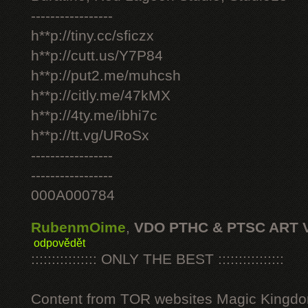
-----------------
h**p://tiny.cc/sficzx
h**p://cutt.us/Y7P84
h**p://put2.me/muhcsh
h**p://citly.me/47kMX
h**p://4ty.me/ibhi7c
h**p://tt.vg/URoSx
-----------------
-----------------
000A000784
RubenmOime
,
VDO PTHC & PTSC ART 
odpovědět
:::::::::::::::: ONLY THE BEST ::::::::::::::::
Content from TOR websites Magic Kingdo