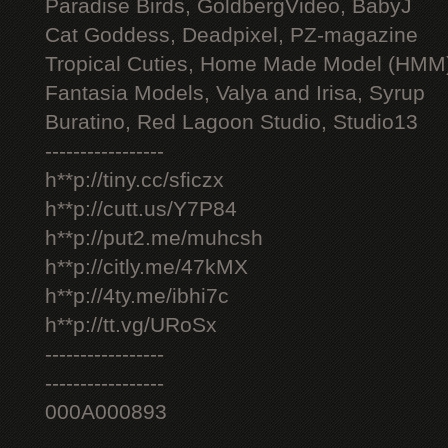
Paradise Birds, GoldbergVideo, BabyJ
Cat Goddess, Deadpixel, PZ-magazine
Tropical Cuties, Home Made Model (HMM
Fantasia Models, Valya and Irisa, Syrup
Buratino, Red Lagoon Studio, Studio13
-----------------
h**p://tiny.cc/sficzx
h**p://cutt.us/Y7P84
h**p://put2.me/muhcsh
h**p://citly.me/47kMX
h**p://4ty.me/ibhi7c
h**p://tt.vg/URoSx
-----------------
-----------------
000A000893