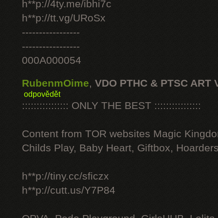
h**p://4ty.me/ibhi7c
h**p://tt.vg/URoSx
-----------------
-----------------
000A000054
RubenmOime
,
VDO PTHC & PTSC ART 
odpovědět
:::::::::::::::: ONLY THE BEST ::::::::::::::::
Content from TOR websites Magic Kingdo
Childs Play, Baby Heart, Giftbox, Hoarders
h**p://tiny.cc/sficzx
h**p://cutt.us/Y7P84