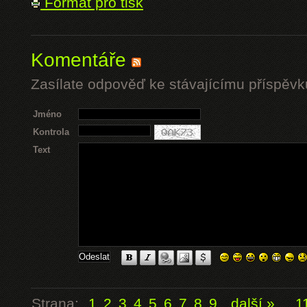
Formát pro tisk
Komentáře
Zasílate odpověď ke stávajícímu příspěvk
Jméno
Kontrola
Text
Strana:
1
2
3
4
5
6
7
8
9
další »
...
1