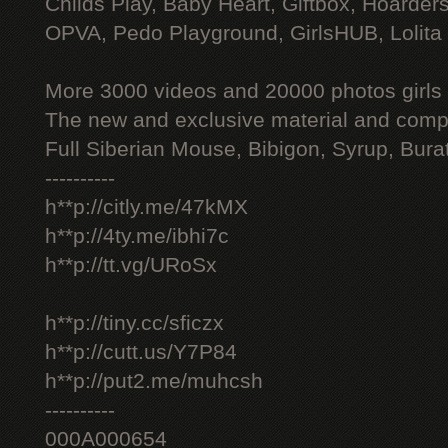
Childs Play, Baby Heart, Giftbox, Hoarders
OPVA, Pedo Playground, GirlsHUB, Lolita 
More 3000 videos and 20000 photos girls
The new and exclusive material and compl
Full Siberian Mouse, Bibigon, Syrup, Bura
----------
h**p://citly.me/47kMX
h**p://4ty.me/ibhi7c
h**p://tt.vg/URoSx
h**p://tiny.cc/sficzx
h**p://cutt.us/Y7P84
h**p://put2.me/muhcsh
----------
000A000654