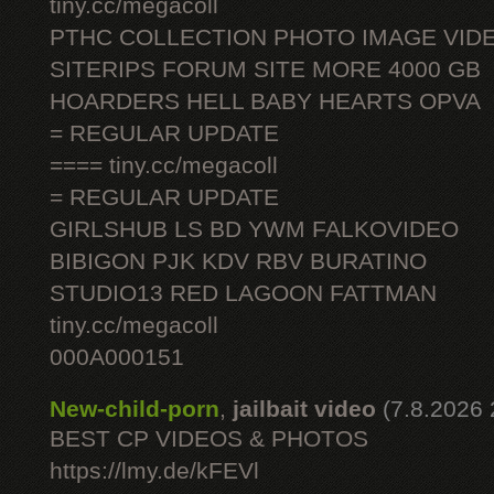
tiny.cc/megacoll
PTHC COLLECTION PHOTO IMAGE VID
SITERIPS FORUM SITE MORE 4000 GB
HOARDERS HELL BABY HEARTS OPVA
= REGULAR UPDATE
==== tiny.cc/megacoll
= REGULAR UPDATE
GIRLSHUB LS BD YWM FALKOVIDEO
BIBIGON PJK KDV RBV BURATINO
STUDIO13 RED LAGOON FATTMAN
tiny.cc/megacoll
000A000151
New-child-porn
,
jailbait video
(7.8.2026 
BEST CP VIDEOS & PHOTOS
https://lmy.de/kFEVl