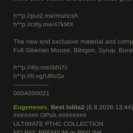
h**p://put2.me/muhcsh
h**p://citly.me/47kMX
The new and exclusive material and compl
Full Siberian Mouse, Bibigon, Syrup, Bura
h**p://4ty.me/ibhi7c
h**p://tt.vg/URoSx
-----------------
000A000021
Eugenenes
,
Best lolita2
(6.8.2026 13:44
####### OPVA ########
ULTIMATE РТНС COLLECTION
NO PAY, PREMIUM or PAYLINK