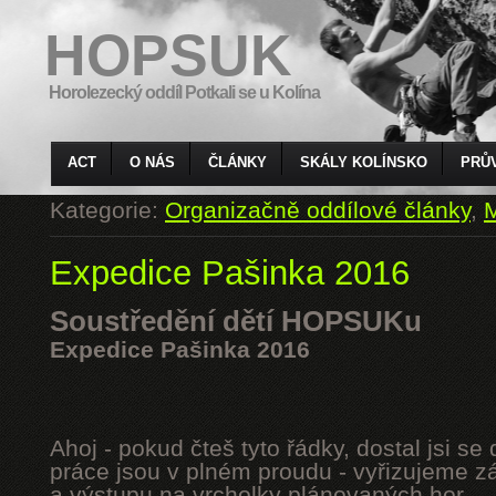
HOPSUK
Horolezecký oddíl Potkali se u Kolína
ACT
O NÁS
ČLÁNKY
SKÁLY KOLÍNSKO
PRŮ
Kategorie:
Organizačně oddílové články
,
M
Expedice Pašinka 2016
Soustředění dětí HOPSUKu
Expedice Pašinka 2016
Ahoj - pokud čteš tyto řádky, dostal jsi s
práce jsou v plném proudu - vyřizujeme z
a výstupu na vrcholky plánovaných hor.