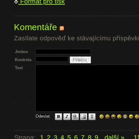
Formát pro tisk
Komentáře
Zasílate odpověď ke stávajícímu příspěvk
Jméno
Kontrola
Text
Strana:
1
2
3
4
5
6
7
8
9
další »
...
1