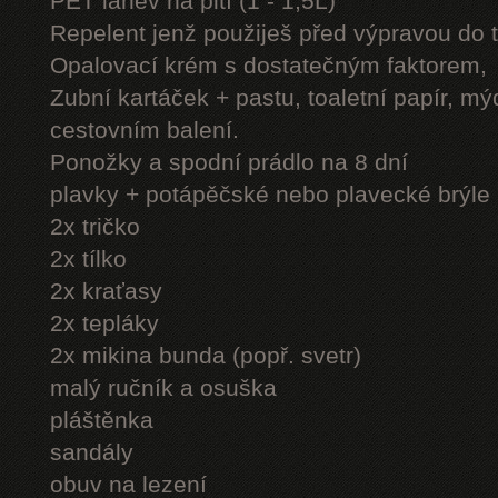
PET láhev na pití (1 - 1,5L)
Repelent jenž použiješ před výpravou do 
Opalovací krém s dostatečným faktorem,
Zubní kartáček + pastu, toaletní papír, mý
cestovním balení.
Ponožky a spodní prádlo na 8 dní
plavky + potápěčské nebo plavecké brýle
2x tričko
2x tílko
2x kraťasy
2x tepláky
2x mikina bunda (popř. svetr)
malý ručník a osuška
pláštěnka
sandály
obuv na lezení