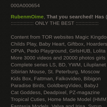
000A000654
RubenmOime
,
That you searched! Has
:::::::::::::::: ONLY THE BEST ::::::::::::::::
Content from TOR websites Magic Kingdo
Childs Play, Baby Heart, Giftbox, Hoarders
OPVA, Pedo Playground, GirlsHUB, Lolita 
More 3000 videos and 20000 photos girls
Complete series LS, BD, YWM, Liluplanet
Sibirian Mouse, St. Peterburg, Moscow
Kids Box, Fattman, Falkovideo, Bibigon
Paradise Birds, GoldbergVideo, BabyJ
Cat Goddess, Deadpixel, PZ-magazine
Tropical Cuties, Home Made Model (HMM
Fantasia Models, Valya and Irisa, Syrup