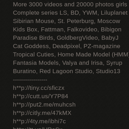
More 3000 videos and 20000 photos girls
Complete series LS, BD, YWM, Liluplanet
Sibirian Mouse, St. Peterburg, Moscow
Kids Box, Fattman, Falkovideo, Bibigon
Paradise Birds, GoldbergVideo, BabyJ
Cat Goddess, Deadpixel, PZ-magazine
Tropical Cuties, Home Made Model (HMM
Fantasia Models, Valya and Irisa, Syrup
Buratino, Red Lagoon Studio, Studio13
-----------------
h**p://tiny.cc/sficzx
h**p://cutt.us/Y7P84
h**p://put2.me/muhcsh
h**p://citly.me/47kMX
h**p://4ty.me/ibhi7c