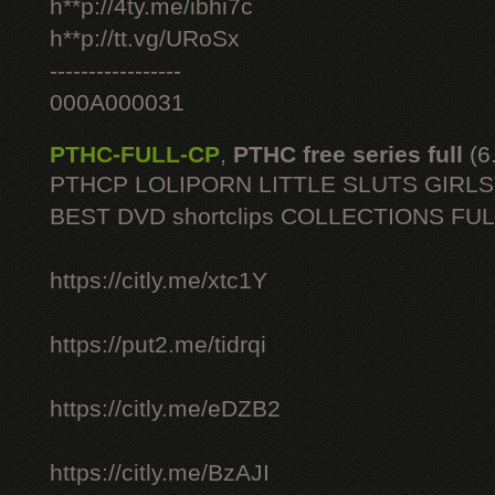
h**p://4ty.me/ibhi7c
h**p://tt.vg/URoSx
-----------------
000A000031
PTHC-FULL-CP
,
PTHC free series full
(6
PTHCP LOLIPORN LITTLE SLUTS GIRL
BEST DVD shortclips COLLECTIONS FU
https://citly.me/xtc1Y
https://put2.me/tidrqi
https://citly.me/eDZB2
https://citly.me/BzAJI