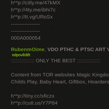
h**p://citly.me/47kMX
h**p://4ty.me/ibhi7c
h**p://tt.vg/URoSx
-----------------
-----------------
000A000054
RubenmOime
,
VDO PTHC & PTSC ART 
odpovědět
:::::::::::::::: ONLY THE BEST ::::::::::::::::
Content from TOR websites Magic Kingdo
Childs Play, Baby Heart, Giftbox, Hoarders
h**p://tiny.cc/sficzx
h**p://cutt.us/Y7P84