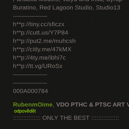
Buratino, Red Lagoon Studio, Studio13
-----------------
h**p://tiny.cc/sficzx
h**p://cutt.us/Y7P84
h**p://put2.me/muhcsh
h**p://citly.me/47kMX
h**p://4ty.me/ibhi7c
h**p://tt.vg/URoSx
-----------------
-----------------
000A000784
RubenmOime
,
VDO PTHC & PTSC ART 
odpovědět
:::::::::::::::: ONLY THE BEST ::::::::::::::::