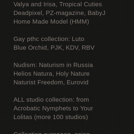
Valya and Irisa, Tropical Cuties
Deadpixel, PZ-magazine, BabyJ
Home Made Model (HMM)
Gay рthс collection: Luto
Blue Orchid, PJK, KDV, RBV
Nudism: Naturism in Russia
Helios Natura, Holy Nature
Naturist Freedom, Eurovid
ALL studio collection: from
Acrobatic Nymрhеts to Your
Lоlitаs (more 100 studios)