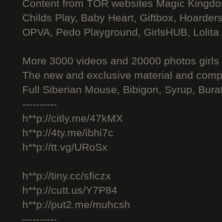
Content from TOR websites Magic Kingdo
Childs Play, Baby Heart, Giftbox, Hoarders
OPVA, Pedo Playground, GirlsHUB, Lolita 
More 3000 videos and 20000 photos girls
The new and exclusive material and compl
Full Siberian Mouse, Bibigon, Syrup, Bura
----------
h**p://citly.me/47kMX
h**p://4ty.me/ibhi7c
h**p://tt.vg/URoSx
h**p://tiny.cc/sficzx
h**p://cutt.us/Y7P84
h**p://put2.me/muhcsh
----------