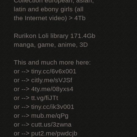
Collection european, asian,
latin and ebony girls (all
the Internet video) > 4Tb
Rurikon Lоli library 171.4Gb
manga, game, anime, 3D
This and much more here:
or --> tiny.cc/6v6x001
or --> citly.me/sVJSf
or --> 4ty.me/08yxs4
or --> tt.vg/fiJTt
or --> tiny.cc/ik3v001
or --> mub.me/qPg
or --> cutt.us/3zwna
or --> put2.me/pwdcjb