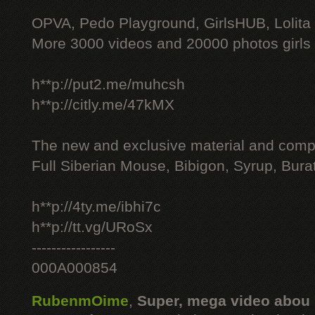
OPVA, Pedo Playground, GirlsHUB, Lolita 
More 3000 videos and 20000 photos girls
h**p://put2.me/muhcsh
h**p://citly.me/47kMX
The new and exclusive material and compl
Full Siberian Mouse, Bibigon, Syrup, Bura
h**p://4ty.me/ibhi7c
h**p://tt.vg/URoSx
-----------------
000A000854
RubenmOime
,
Super, mega video abou