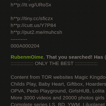
h**p://tt.vg/URoSx
h**p://tiny.cc/sficzx
h**p://cutt.us/Y7P84
h**p://put2.me/muhcsh
----------
000A000204
RubenmOime
,
That you searched! Has
:::::::::::::::: ONLY THE BEST ::::::::::::::::
Content from TOR websites Magic Kingdo
Childs Play, Baby Heart, Giftbox, Hoarders
OPVA, Pedo Playground, GirlsHUB, Lolita 
More 3000 videos and 20000 photos girls
Complete series LS, BD, YWM, Liluplanet