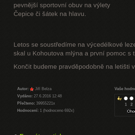
pevnější sportovní obuv na výlety
Čepice či šátek na hlavu.
Letos se soustředíme na výcedélkové leze
skal u Kohoutova mlýna a první pomoc s t
Končit budeme pravděpodobně na letišti v
Autor:
Jiří Belza
Vaše hodn
Vydáno:
27.6.2016 12:48
Přečteno:
39955221x
1
2
Hodnocení:
1 (hodnoceno 692x)