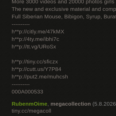
More 3000 videos and 20000 photos girls
The new and exclusive material and compl
Full Siberian Mouse, Bibigon, Syrup, Bura
----------
h**p://citly.me/47kMX
h**p://4ty.me/ibhi7c
h**p://tt.vg/URoSx
h**p://tiny.cc/sficzx
h**p://cutt.us/Y7P84
h**p://put2.me/muhcsh
----------
000A000533
RubenmOime
,
megacollection
(5.8.2026
tiny.cc/megacoll