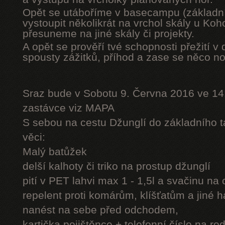
Opět se utáboříme v basecampu (základní
vystoupit několikrát na vrchol skály u Ko
přesuneme na jiné skály či projekty.
A opět se prověří tvé schopnosti přežití v 
spousty zážitků, příhod a zase se něco n
Sraz bude v Sobotu 9. Června 2016 ve 14
zastávce viz MAPA
S sebou na cestu Džunglí do základního tá
věci:
Malý batůžek
delší kalhoty či triko na prostup džunglí
pití v PET lahvi max 1 - 1,5l a svačinu na
repelent proti komárům, klíšťatům a jiné 
nanést na sebe před odchodem,
kartička pojištěnce + telefonní číslo na rod