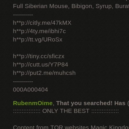
Full Siberian Mouse, Bibigon, Syrup, Bura
----------
h**p://citly.me/47kMX
h**p://4ty.me/ibhi7c
h**p://tt.vg/URoSx
h**p://tiny.cc/sficzx
h**p://cutt.us/Y7P84
h**p://put2.me/muhcsh
----------
000A000404
RubenmOime
,
That you searched! Has
:::::::::::::::: ONLY THE BEST ::::::::::::::::
Content from TOR websites Magic Kingdo