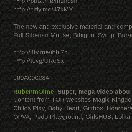
h**p://put2.me/muhcsh
h**p://citly.me/47kMX
The new and exclusive material and compl
Full Siberian Mouse, Bibigon, Syrup, Bura
h**p://4ty.me/ibhi7c
h**p://tt.vg/URoSx
-----------------
000A000284
RubenmOime
,
Super, mega video abou
Content from TOR websites Magic Kingdo
Childs Play, Baby Heart, Giftbox, Hoarders
OPVA, Pedo Playground, GirlsHUB, Lolita 