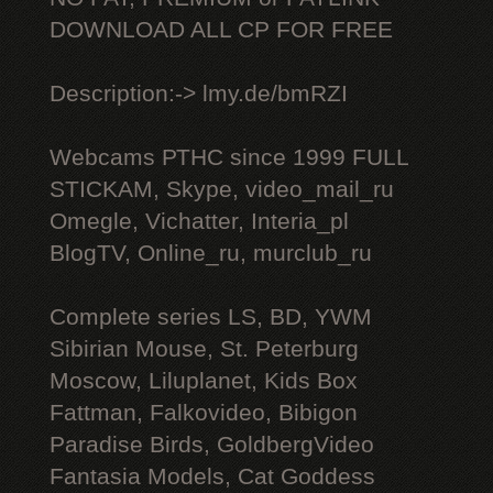
DOWNLOAD ALL СР FOR FREE
Description:-> lmy.de/bmRZI
Webcams РТНС since 1999 FULL
STICKAM, Skype, video_mail_ru
Omegle, Vichatter, Interia_pl
BlogTV, Online_ru, murclub_ru
Complete series LS, BD, YWM
Sibirian Mouse, St. Peterburg
Moscow, Liluplanet, Kids Box
Fattman, Falkovideo, Bibigon
Paradise Birds, GoldbergVideo
Fantasia Models, Cat Goddess