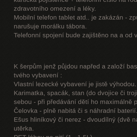
zdravotního omezení a léky.
Mobilní telefon tablet atd.. je zakázán - 
narušuje morálku tábora.
Telefonní spojení bude zajištěno na a od 
K šerpům jenž půjdou napřed a založí b
tvého vybavení :
Vlastní lezecké vybavení je jistě výhodou.
Karimatka, spacák, stan (do dvojice či troj
sebou - při předávání dětí ho maximálně 
Čelovka - plně nabitá či s náhradní baterií
Ešus hliníkový či nerez - dvoudílný (dvě n
utěrka.