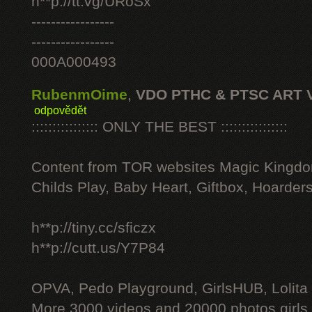
h**p://tt.vg/URoSx
-----------------
-----------------
000A000493
RubenmOime
,
VDO PTHC & PTSC ART 
odpovědět
:::::::::::::::: ONLY THE BEST ::::::::::::::::
Content from TOR websites Magic Kingdo
Childs Play, Baby Heart, Giftbox, Hoarders
h**p://tiny.cc/sficzx
h**p://cutt.us/Y7P84
OPVA, Pedo Playground, GirlsHUB, Lolita 
More 3000 videos and 20000 photos girls