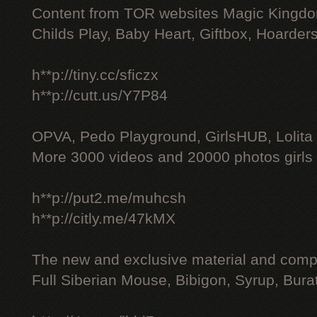
Content from TOR websites Magic Kingdo
Childs Play, Baby Heart, Giftbox, Hoarders
h**p://tiny.cc/sficzx
h**p://cutt.us/Y7P84
OPVA, Pedo Playground, GirlsHUB, Lolita 
More 3000 videos and 20000 photos girls
h**p://put2.me/muhcsh
h**p://citly.me/47kMX
The new and exclusive material and compl
Full Siberian Mouse, Bibigon, Syrup, Bura