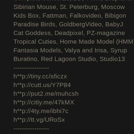
Sibirian Mouse, St. Peterburg, Moscow
Kids Box, Fattman, Falkovideo, Bibigon
Paradise Birds, GoldbergVideo, BabyJ
Cat Goddess, Deadpixel, PZ-magazine
Tropical Cuties, Home Made Model (HMM
Fantasia Models, Valya and Irisa, Syrup
Buratino, Red Lagoon Studio, Studio13
-----------------
h**p://tiny.cc/sficzx
h**p://cutt.us/Y7P84
h**p://put2.me/muhcsh
h**p://citly.me/47kMX
h**p://4ty.me/ibhi7c
h**p://tt.vg/URoSx
-----------------