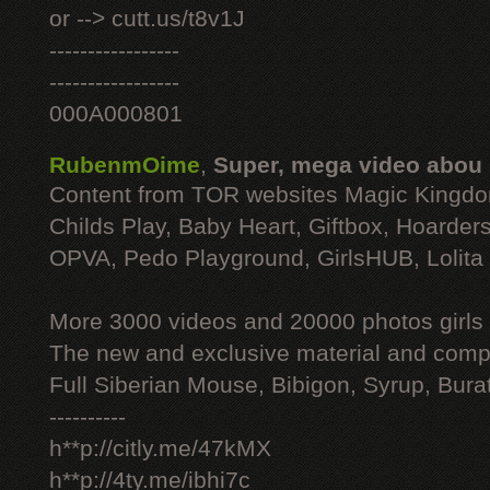
or --> cutt.us/t8v1J
-----------------
-----------------
000A000801
RubenmOime
,
Super, mega video abou
Content from TOR websites Magic Kingdo
Childs Play, Baby Heart, Giftbox, Hoarders
OPVA, Pedo Playground, GirlsHUB, Lolita 
More 3000 videos and 20000 photos girls
The new and exclusive material and compl
Full Siberian Mouse, Bibigon, Syrup, Bura
----------
h**p://citly.me/47kMX
h**p://4ty.me/ibhi7c