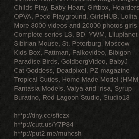
Childs Play, Baby Heart, Giftbox, Hoarders
OPVA, Pedo Playground, GirlsHUB, Lolita 
More 3000 videos and 20000 photos girls
Complete series LS, BD, YWM, Liluplanet
Sibirian Mouse, St. Peterburg, Moscow
Kids Box, Fattman, Falkovideo, Bibigon
Paradise Birds, GoldbergVideo, BabyJ
Cat Goddess, Deadpixel, PZ-magazine
Tropical Cuties, Home Made Model (HMM
Fantasia Models, Valya and Irisa, Syrup
Buratino, Red Lagoon Studio, Studio13
-----------------
h**p://tiny.cc/sficzx
h**p://cutt.us/Y7P84
h**p://put2.me/muhcsh